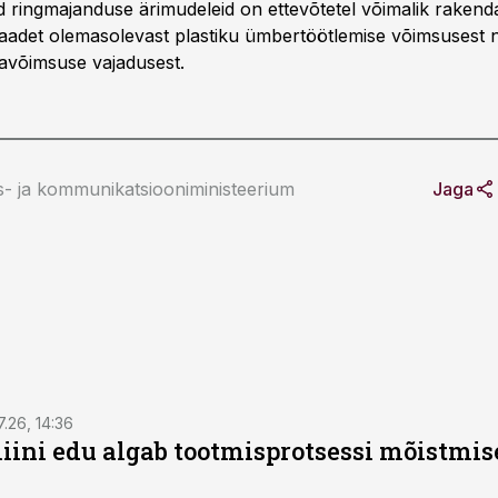
eid ringmajanduse ärimudeleid on ettevõtetel võimalik raken
aadet olemasolevast plastiku ümbertöötlemise võimsusest 
savõimsuse vajadusest.
- ja kommunikatsiooniministeerium
Jaga
7.26, 14:36
ini edu algab tootmisprotsessi mõistmises