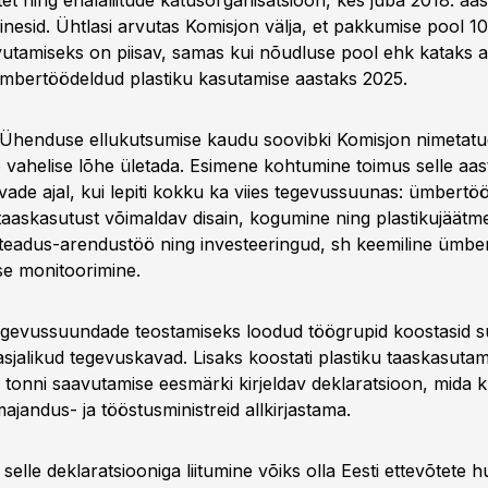
et ning erialaliitude katusorganisatsioon, kes juba 2018. aast
nesid. Ühtlasi arvutas Komisjon välja, et pakkumise pool 10 
utamiseks on piisav, samas kui nõudluse pool ehk kataks ai
 ümbertöödeldud plastiku kasutamise aastaks 2025.
e Ühenduse ellukutsumise kaudu soovibki Komisjon nimetat
 vahelise lõhe ületada. Esimene kohtumine toimus selle aa
ade ajal, kui lepiti kokku ka viies tegevussuunas: ümbertö
 taaskasutust võimaldav disain, kogumine ning plastikujäätm
 teadus-arendustöö ning investeeringud, sh keemiline ümber
use monitoorimine.
egevussuundade teostamiseks loodud töögrupid koostasid s
kasjalikud tegevuskavad. Lisaks koostati plastiku taaskasutam
i tonni saavutamise eesmärki kirjeldav deklaratsioon, mida k
 majandus- ja tööstusministreid allkirjastama.
 selle deklaratsiooniga liitumine võiks olla Eesti ettevõtete 