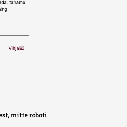
dada, tahame
ning
Vihja
t, mitte roboti