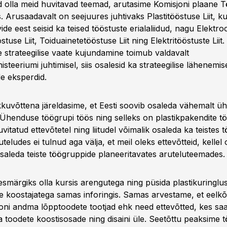
sid olla meid huvitavad teemad, arutasime Komisjoni plaane 
 Arusaadavalt on seejuures juhtivaks Plastitööstuse Liit, k
ide eest seisid ka teised tööstuste erialaliidud, nagu Elektr
stuse Liit, Toiduainetetööstuse Liit ning Elektritööstuste Liit
 strateegilise vaate kujundamine toimub valdavalt
teeriumi juhtimisel, siis osalesid ka strateegilise lähenemi
de eksperdid.
kuvõttena järeldasime, et Eesti soovib osaleda vähemalt ü
e Ühenduse töögrupi töös ning selleks on plastikpakendite t
vitatud ettevõtetel ning liitudel võimalik osaleda ka teistes 
uteludes ei tulnud aga välja, et meil oleks ettevõtteid, kellel
osaleda teiste töögruppide planeeritavates aruteluteemades.
esmärgiks olla kursis arengutega ning püsida plastikuringlu
 koostajatega samas inforingis. Samas arvestame, et eelkõ
ni andma lõpptoodete tootjad ehk need ettevõtted, kes saa
 toodete koostisosade ning disaini üle. Seetõttu peaksime 