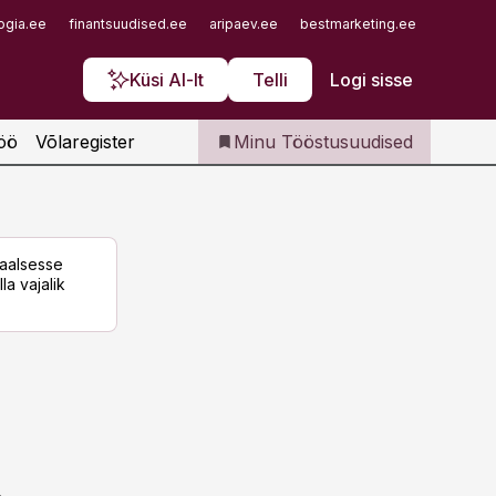
Iseteenindus
ogia.ee
finantsuudised.ee
aripaev.ee
bestmarketing.ee
finantsu
Telli Tööstusuudised
Küsi AI-lt
Telli
Logi sisse
öö
Võlaregister
Minu Tööstusuudised
taalsesse
la vajalik