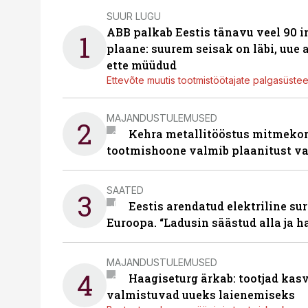
SUUR LUGU
ABB palkab Eestis tänavu veel 90 
1
plaane: suurem seisak on läbi, uue
ette müüdud
Ettevõte muutis tootmistöötajate palgasüste
MAJANDUSTULEMUSED
2
Kehra metallitööstus mitmekor
tootmishoone valmib plaanitust v
SAATED
3
Eestis arendatud elektriline sur
Euroopa. “Ladusin säästud alla ja 
MAJANDUSTULEMUSED
4
Haagiseturg ärkab: tootjad kas
valmistuvad uueks laienemiseks