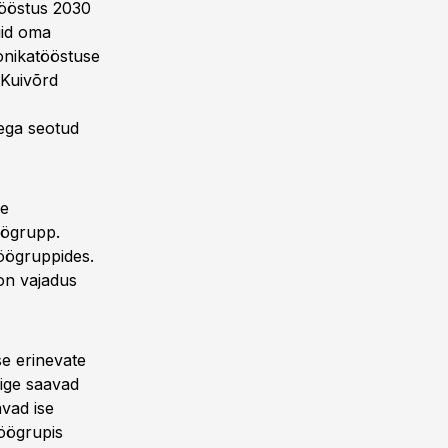
Tööstus 2030
uid oma
oonikatööstuse
. Kuivõrd
sega seotud
he
öögrupp.
töögruppides.
 on vajadus
se erinevate
ige saavad
vad ise
töögrupis