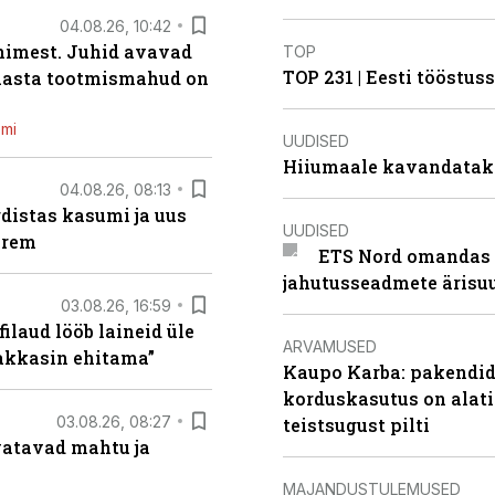
04.08.26, 10:42
inimest. Juhid avavad
TOP
TOP 231 | Eesti tööstu
 aasta tootmismahud on
emi
UUDISED
Hiiumaale kavandatak
04.08.26, 08:13
distas kasumi ja uus
UUDISED
arem
ETS Nord omandas 
jahutusseadmete ärisu
03.08.26, 16:59
filaud lööb laineid üle
ARVAMUSED
hakkasin ehitama”
Kaupo Karba: pakendide
korduskasutus on alat
03.08.26, 08:27
teistsugust pilti
vatavad mahtu ja
MAJANDUSTULEMUSED