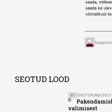
saada, millis
saada ka ülev
võimalikust li
Majandus
SEOTUD LOOD
ST
SISUTURUNDUS
13.0
Pakendamisli
valimisest