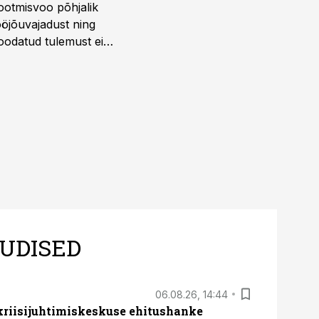
ootmisvoo põhjalik
öjõuvajadust ning
 oodatud tulemust ei
 tegevjuht Sander
UDISED
06.08.26, 14:44
 kriisijuhtimiskeskuse ehitushanke