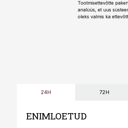
Tootmisettevõtte paken
analüüs, et uus süstee
oleks valmis ka ettevõt
too, nendib tootmise j
Mitendorf.
24H
72H
ENIMLOETUD