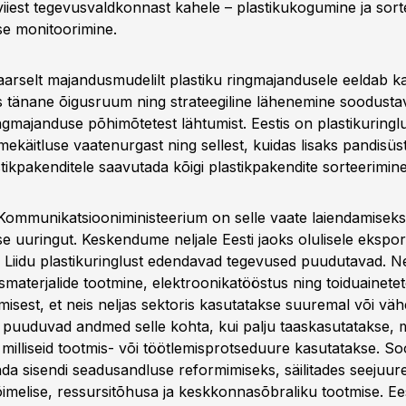
iest tegevusvaldkonnast kahele – plastikukogumine ja sort
use monitoorimine.
arselt majandusmudelilt plastiku ringmajandusele eeldab ka 
s tänane õigusruum ning strateegiline lähenemine soodustav
ngmajanduse põhimõtetest lähtumist. Eestis on plastikuringlus
tmekäitluse vaatenurgast ning sellest, kuidas lisaks pandisü
ikpakenditele saavutada kõigi plastikpakendite sorteerimine
Kommunikatsiooniministeerium on selle vaate laiendamisek
se uuringut. Keskendume neljale Eesti jaoks olulisele ekspord
Liidu plastikuringlust edendavad tegevused puudutavad. 
usmaterjalide tootmine, elektroonikatööstus ning toiduainete
isest, et neis neljas sektoris kasutatakse suuremal või vä
id puuduvad andmed selle kohta, kui palju taaskasutatakse, m
 milliseid tootmis- või töötlemisprotseduure kasutatakse. S
da sisendi seadusandluse reformimiseks, säilitades seejuur
imelise, ressursitõhusa ja keskkonnasõbraliku tootmise. E