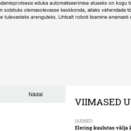
damisprotsessi eduka automatiseerimise aluseks on kogu t
m sobituks olemasolevasse keskkonda, aitaks vähendada tö
te tulevasteks arenguteks. Lihtsalt roboti lisamine enamasti
a tööstuse automatiseerimislahenduste arendaja Smitech OÜ
Nädal
VIIMASED U
UUDISED
Elering kuulutas välja