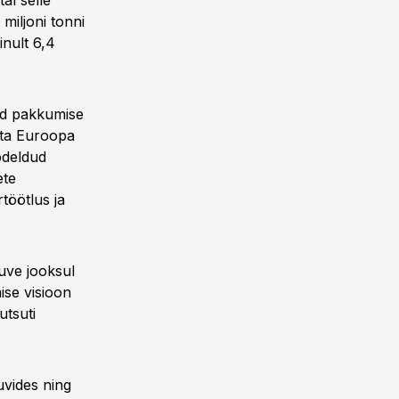
al selle
miljoni tonni
nult 6,4
ud pakkumise
sta Euroopa
ödeldud
ete
töötlus ja
uve jooksul
ise visioon
utsuti
huvides ning