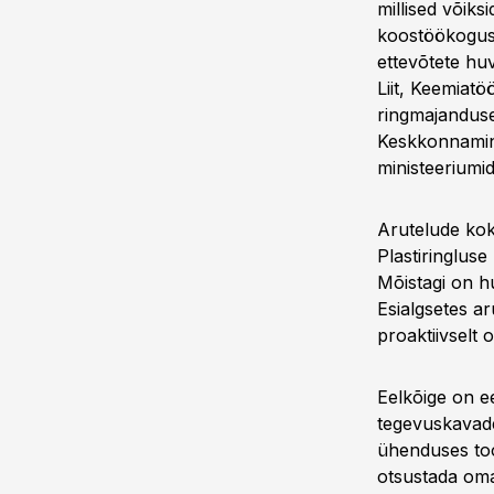
millised võik
koostöökogus.
ettevõtete huv
Liit, Keemiatöö
ringmajanduse
Keskkonnaminis
ministeeriumi
Arutelude kok
Plastiringlus
Mõistagi on hu
Esialgsetes ar
proaktiivselt 
Eelkõige on e
tegevuskavade
ühenduses too
otsustada oma