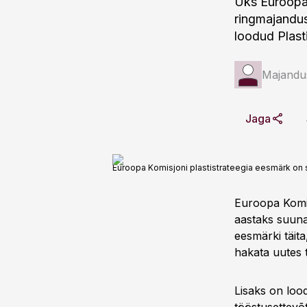
Üks Euroopa 
ringmajandus
loodud Plast
Majandus
Jaga
Euroopa Komisjoni plastistrateegia eesmärk on 
Euroopa Komis
aastaks suuna
eesmärki täit
hakata uutes 
Lisaks on loo