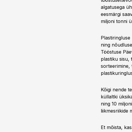
tööstusettevõt
algatusega ühi
eesmärgi saav
miljoni tonni
Plastiringlus
ning nõudluse
Tööstuse Päev
plastiku sisu,
sorteerimine,
plastikuringl
Kõigi nende t
küllaltki üksi
ning 10 miljon
liikmesriikide
Et mõista, kas