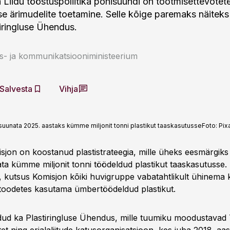
Liidu tööstuspoliitika põhisuundi on tootmisettevõtet
e ärimudelite toetamine. Selle kõige paremaks näiteks
iringluse Ühendus.
- ja kommunikatsiooniministeerium
Salvesta
Vihja
suunata 2025. aastaks kümme miljonit tonni plastikut taaskasutusse
Foto:
Pix
jon on koostanud plastistrateegia, mille üheks eesmärgiks
ta kümme miljonit tonni töödeldud plastikut taaskasutusse.
a, kutsus Komisjon kõiki huvigruppe vabatahtlikult ühinema
toodetes kasutama ümbertöödeldud plastikut.
dud ka Plastiringluse Ühendus, mille tuumiku moodustavad 