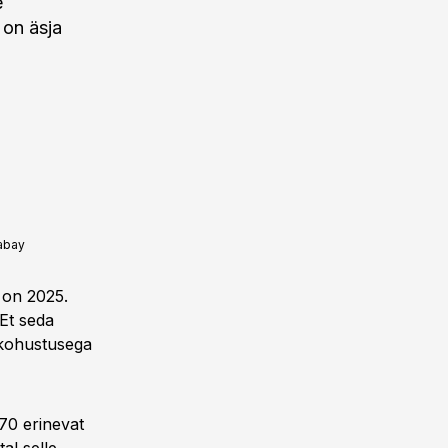
e
 on äsja
abay
 on 2025.
 Et seda
 kohustusega
70 erinevat