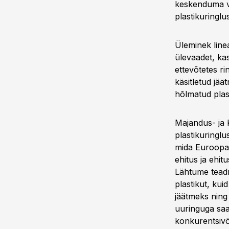
keskenduma vi
plastikuringl
Üleminek linea
ülevaadet, ka
ettevõtetes ri
käsitletud jää
hõlmatud plast
Majandus- ja 
plastikuringlu
mida Euroopa 
ehitus ja ehit
Lähtume teadm
plastikut, ku
jäätmeks ning
uuringuga saa
konkurentsivõ