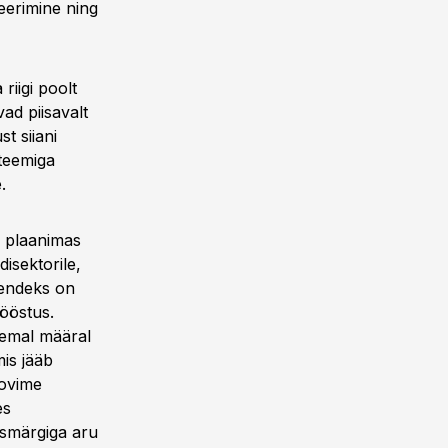
eerimine ning
riigi poolt
ad piisavalt
t siiani
steemiga
.
s plaanimas
isektorile,
Nendeks on
tööstus.
hemal määral
is jääb
oovime
es
esmärgiga aru