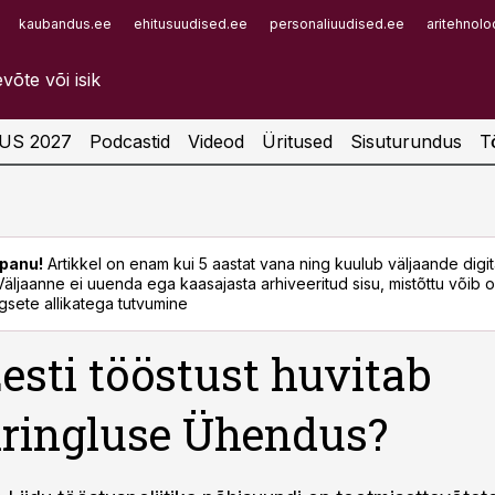
kaubandus.ee
ehitusuudised.ee
personaliuudised.ee
aritehnolo
Infopank
Radar
US 2027
Podcastid
Videod
Üritused
Sisuturundus
T
panu!
Artikkel on enam kui 5 aastat vana ning kuulub väljaande digi
. Väljaanne ei uuenda ega kaasajasta arhiveeritud sisu, mistõttu võib ol
sete allikatega tutvumine
esti tööstust huvitab
iringluse Ühendus?