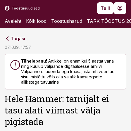
Telli
Avaleht
Kõik lood
Tööstusharud
TARK TÖÖSTUS 2
cebook
cebook
Tagasi
Twitter)
Twitter)
07.10.19, 17:57
kedIn
kedIn
Tähelepanu!
Artikkel on enam kui 5 aastat vana
ning kuulub väljaande digitaalsesse arhiivi.
ail
ail
Väljaanne ei uuenda ega kaasajasta arhiveeritud
sisu, mistõttu võib olla vajalik kaasaegsete
k
k
allikatega tutvumine
Hele Hammer: tarnijalt ei
tasu alati viimast välja
pigistada