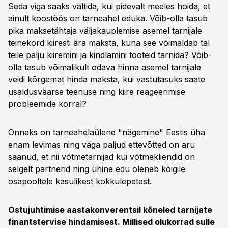
Seda viga saaks vältida, kui pidevalt meeles hoida, et
ainult koostöös on tarneahel eduka. Võib-olla tasub
pika maksetähtaja väljakauplemise asemel tarnijale
teinekord kiiresti ära maksta, kuna see võimaldab tal
teile palju kiiremini ja kindlamini tooteid tarnida? Võib-
olla tasub võimalikult odava hinna asemel tarnijale
veidi kõrgemat hinda maksta, kui vastutasuks saate
usaldusväärse teenuse ning kiire reageerimise
probleemide korral?
Õnneks on tarneahelaülene "nägemine" Eestis üha
enam levimas ning väga paljud ettevõtted on aru
saanud, et nii võtmetarnijad kui võtmekliendid on
selgelt partnerid ning ühine edu oleneb kõigile
osapooltele kasulikest kokkulepetest.
Ostujuhtimise aastakonverentsil kõneled tarnijate
finantstervise hindamisest. Millised olukorrad sulle