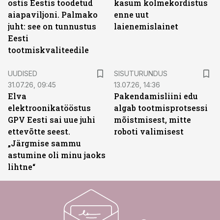
ostis Eestis toodetud
kasum kolmekordistus
aiapaviljoni. Palmako
enne uut
juht: see on tunnustus
laienemislainet
Eesti
tootmiskvaliteedile
ST
UUDISED
SISUTURUNDUS
31.07.26, 09:45
13.07.26, 14:36
Elva
Pakendamisliini edu
elektroonikatööstus
algab tootmisprotsessi
GPV Eesti sai uue juhi
mõistmisest, mitte
ettevõtte seest.
roboti valimisest
„Järgmise sammu
astumine oli minu jaoks
lihtne“