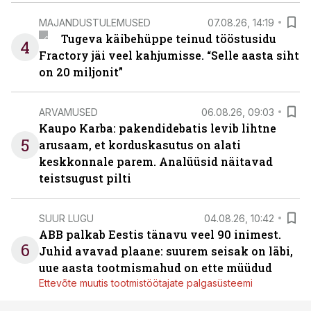
MAJANDUSTULEMUSED
07.08.26, 14:19
Tugeva käibehüppe teinud tööstusidu
4
Fractory jäi veel kahjumisse. “Selle aasta siht
on 20 miljonit”
ARVAMUSED
06.08.26, 09:03
Kaupo Karba: pakendidebatis levib lihtne
5
arusaam, et korduskasutus on alati
keskkonnale parem. Analüüsid näitavad
teistsugust pilti
SUUR LUGU
04.08.26, 10:42
ABB palkab Eestis tänavu veel 90 inimest.
6
Juhid avavad plaane: suurem seisak on läbi,
uue aasta tootmismahud on ette müüdud
Ettevõte muutis tootmistöötajate palgasüsteemi