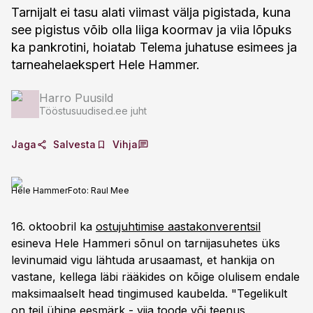
Tarnijalt ei tasu alati viimast välja pigistada, kuna
see pigistus võib olla liiga koormav ja viia lõpuks
ka pankrotini, hoiatab Telema juhatuse esimees ja
tarneahelaekspert Hele Hammer.
Harro Puusild
Tööstusuudised.ee juht
Jaga
Salvesta
Vihja
Hele Hammer
Foto:
Raul Mee
16. oktoobril ka
ostujuhtimise aastakonverentsil
esineva Hele Hammeri sõnul on tarnijasuhetes üks
levinumaid vigu lähtuda arusaamast, et hankija on
vastane, kellega läbi rääkides on kõige olulisem endale
maksimaalselt head tingimused kaubelda. "Tegelikult
on teil ühine eesmärk - viia toode või teenus