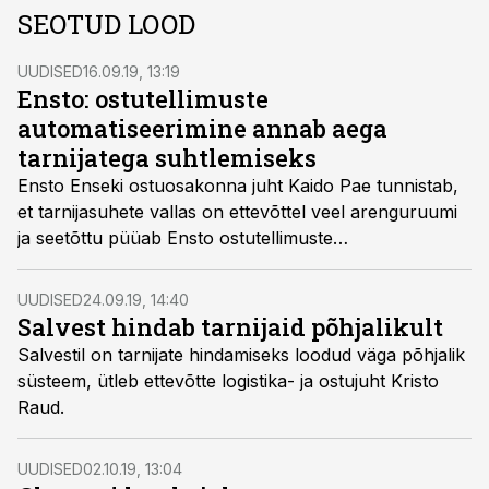
SEOTUD LOOD
UUDISED
16.09.19, 13:19
Ensto: ostutellimuste
automatiseerimine annab aega
tarnijatega suhtlemiseks
Ensto Enseki ostuosakonna juht Kaido Pae tunnistab,
et tarnijasuhete vallas on ettevõttel veel arenguruumi
ja seetõttu püüab Ensto ostutellimuste
automatiseerimise abil vähendada inimeste tehnilise töö
koormust, mille tulemusel vabaneva aja saaks suunata
UUDISED
24.09.19, 14:40
tarnijatega suhtlemisse.
Salvest hindab tarnijaid põhjalikult
Salvestil on tarnijate hindamiseks loodud väga põhjalik
süsteem, ütleb ettevõtte logistika- ja ostujuht Kristo
Raud.
UUDISED
02.10.19, 13:04