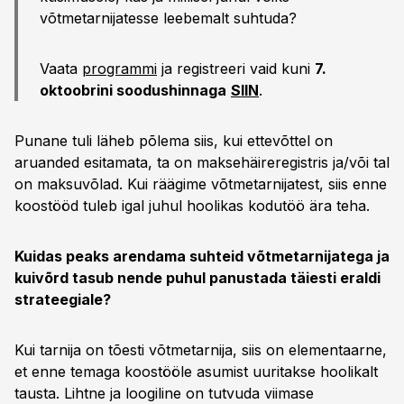
võtmetarnijatesse leebemalt suhtuda?
Vaata
programmi
ja registreeri vaid kuni
7.
oktoobrini soodushinnaga
SIIN
.
Punane tuli läheb põlema siis, kui ettevõttel on
aruanded esitamata, ta on maksehäireregistris ja/või tal
on maksuvõlad. Kui räägime võtmetarnijatest, siis enne
koostööd tuleb igal juhul hoolikas kodutöö ära teha.
Kuidas peaks arendama suhteid võtmetarnijatega ja
kuivõrd tasub nende puhul panustada täiesti eraldi
strateegiale?
Kui tarnija on tõesti võtmetarnija, siis on elementaarne,
et enne temaga koostööle asumist uuritakse hoolikalt
tausta. Lihtne ja loogiline on tutvuda viimase