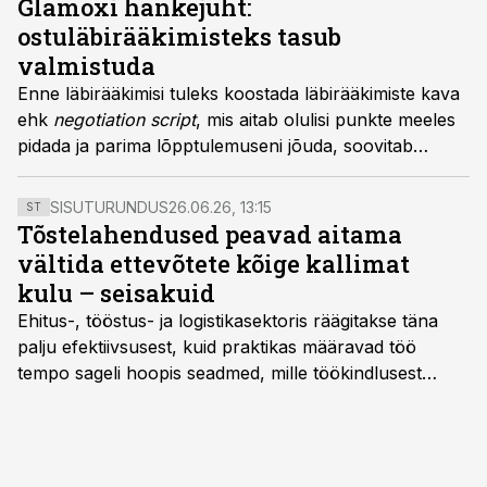
Glamoxi hankejuht:
ostuläbirääkimisteks tasub
valmistuda
Enne läbirääkimisi tuleks koostada läbirääkimiste kava
ehk
negotiation script
, mis aitab olulisi punkte meeles
pidada ja parima lõpptulemuseni jõuda, soovitab
Glamox SPL divisjoni hankejuht Hannes Laaser.
SISUTURUNDUS
26.06.26, 13:15
ST
Tõstelahendused peavad aitama
vältida ettevõtete kõige kallimat
kulu – seisakuid
Ehitus-, tööstus- ja logistikasektoris räägitakse täna
palju efektiivsusest, kuid praktikas määravad töö
tempo sageli hoopis seadmed, mille töökindlusest
sõltub kogu objekti või tootmise sujuvus. Kui tõstuk
seisab, töö katkeb või masin ei vasta töötingimustele,
ei tähenda see ettevõtte jaoks ainult tehnilist
probleemi, vaid otsest rahalist kulu, venivaid tähtaegu