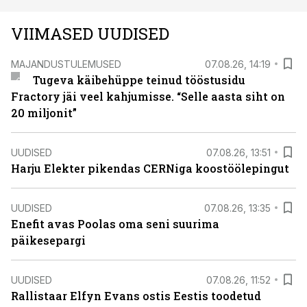
VIIMASED UUDISED
MAJANDUSTULEMUSED
07.08.26, 14:19
Tugeva käibehüppe teinud tööstusidu
Fractory jäi veel kahjumisse. “Selle aasta siht on
20 miljonit”
UUDISED
07.08.26, 13:51
Harju Elekter pikendas CERNiga koostöölepingut
UUDISED
07.08.26, 13:35
Enefit avas Poolas oma seni suurima
päikesepargi
UUDISED
07.08.26, 11:52
Rallistaar Elfyn Evans ostis Eestis toodetud