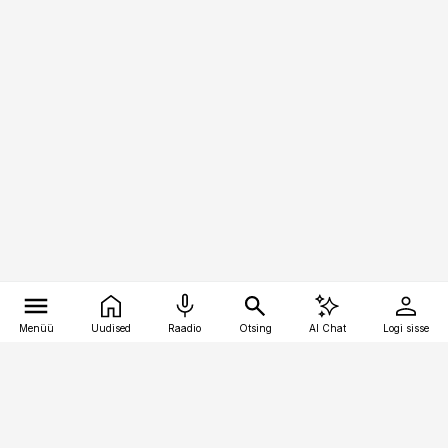
Menüü
Uudised
Raadio
Otsing
AI Chat
Logi sisse
Vana-Lõuna 39/1, 19094 Tallinn
(+372) 667 0111