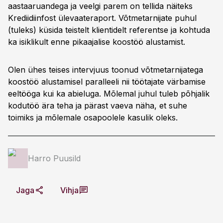
aastaaruandega ja veelgi parem on tellida näiteks
Krediidiinfost ülevaateraport. Võtmetarnijate puhul
(tuleks) küsida teistelt klientidelt referentse ja kohtuda
ka isiklikult enne pikaajalise koostöö alustamist.
Olen ühes teises intervjuus toonud võtmetarnijatega
koostöö alustamisel paralleeli nii töötajate värbamise
eeltööga kui ka abieluga. Mõlemal juhul tuleb põhjalik
kodutöö ära teha ja pärast vaeva näha, et suhe
toimiks ja mõlemale osapoolele kasulik oleks.
Harro Puusild
Jaga
Vihja