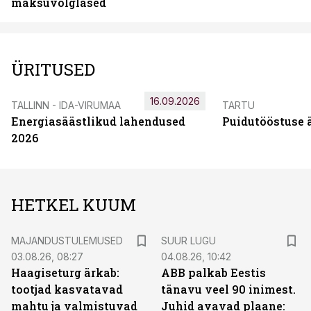
maksuvõlglased
ÜRITUSED
16.09.2026
TALLINN - IDA-VIRUMAA
TARTU
Energiasäästlikud lahendused
Puidutööstuse 
2026
HETKEL KUUM
MAJANDUSTULEMUSED
SUUR LUGU
03.08.26, 08:27
04.08.26, 10:42
Haagiseturg ärkab:
ABB palkab Eestis
tootjad kasvatavad
tänavu veel 90 inimest.
mahtu ja valmistuvad
Juhid avavad plaane: