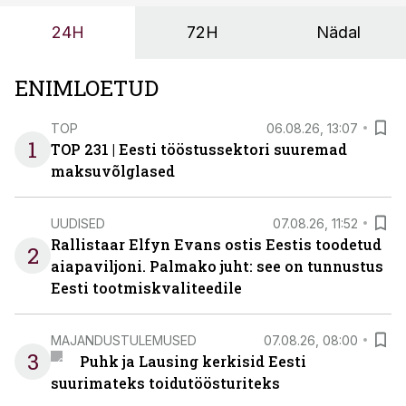
ja suuremaid riske tööohutusele.
24H
72H
Nädal
ENIMLOETUD
TOP
06.08.26, 13:07
1
TOP 231 | Eesti tööstussektori suuremad
maksuvõlglased
UUDISED
07.08.26, 11:52
Rallistaar Elfyn Evans ostis Eestis toodetud
2
aiapaviljoni. Palmako juht: see on tunnustus
Eesti tootmiskvaliteedile
MAJANDUSTULEMUSED
07.08.26, 08:00
3
Puhk ja Lausing kerkisid Eesti
suurimateks toidutöösturiteks