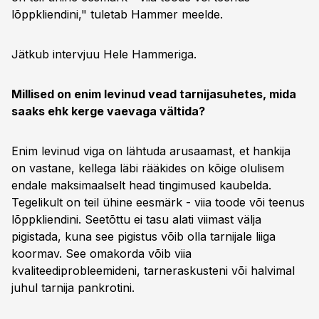
lõppkliendini," tuletab Hammer meelde.
Jätkub intervjuu Hele Hammeriga.
Millised on enim levinud vead tarnijasuhetes, mida
saaks ehk kerge vaevaga vältida?
Enim levinud viga on lähtuda arusaamast, et hankija
on vastane, kellega läbi rääkides on kõige olulisem
endale maksimaalselt head tingimused kaubelda.
Tegelikult on teil ühine eesmärk - viia toode või teenus
lõppkliendini. Seetõttu ei tasu alati viimast välja
pigistada, kuna see pigistus võib olla tarnijale liiga
koormav. See omakorda võib viia
kvaliteediprobleemideni, tarneraskusteni või halvimal
juhul tarnija pankrotini.