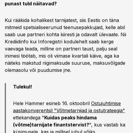
punast tuld näitavad?
Kui rääkida kohalikest tarnijatest, siis Eestis on täna
mitmeid spetsialiseerunud teenusepakkujaid, kelle abil
saab uue partneri kohta kiiresti ja odavalt ülevaate. Nii
Krediidinfo kui Inforegistri kodulehelt saab kerge
vaevaga teada, milline on partneri taust, palju seal
inimesi töötab, mis oli viimase kvartali käive, aga ka
näiteks makstud riigimaksude suuruse, maksuvõlgade
olemasolu või puudumise jne.
Tulekul!
Hele Hammer esineb 16. oktoobril
Ostujuhtimise
aastakonverentsil "Võtmetarnijad ja ostutrateegia"
ettekandega "
Kuidas peaks hindama
(võtme)tarnijate finantstervist?
", kus vastab ka
küsimusele, kas ja millisel juhul võiks