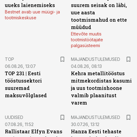
uueks laienemiseks
suurem seisak on läbi,
Bestnet avab uue müügi- ja
uue aasta
tootmiskeskuse
tootmismahud on ette
müüdud
Ettevõte muutis
tootmistöötajate
palgasüsteemi
TOP
MAJANDUSTULEMUSED
06.08.26, 13:07
04.08.26, 08:13
TOP 231 | Eesti
Kehra metallitööstus
tööstussektori
mitmekordistas kasumi
suuremad
ja uus tootmishoone
maksuvõlglased
valmib plaanitust
varem
UUDISED
MAJANDUSTULEMUSED
07.08.26, 11:52
30.07.26, 13:12
Rallistaar Elfyn Evans
Hanza Eesti tehaste