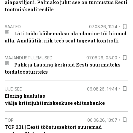
aiapaviljoni. Palmako juht: see on tunnustus Eesti
tootmiskvaliteedile
SAATED
07.08.26, 11:24
Läti toidu käibemaksu alandamine tõi hinnad
alla. Analüütik: riik teeb seal tugevat kontrolli
MAJANDUSTULEMUSED
07.08.26, 08:00
Puhk ja Lausing kerkisid Eesti suurimateks
toidutöösturiteks
UUDISED
06.08.26, 14:44
Elering kuulutas
välja kriisijuhtimiskeskuse ehitushanke
TOP
06.08.26, 13:07
TOP 231 | Eesti tööstussektori suuremad