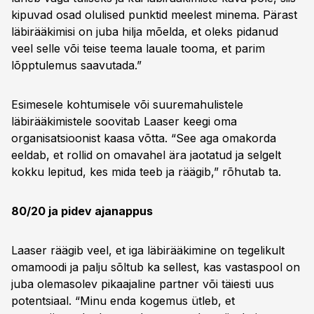
kipuvad osad olulised punktid meelest minema. Pärast
läbirääkimisi on juba hilja mõelda, et oleks pidanud
veel selle või teise teema lauale tooma, et parim
lõpptulemus saavutada.”
Esimesele kohtumisele või suuremahulistele
läbirääkimistele soovitab Laaser keegi oma
organisatsioonist kaasa võtta. “See aga omakorda
eeldab, et rollid on omavahel ära jaotatud ja selgelt
kokku lepitud, kes mida teeb ja räägib,” rõhutab ta.
80/20 ja pidev ajanappus
Laaser räägib veel, et iga läbirääkimine on tegelikult
omamoodi ja palju sõltub ka sellest, kas vastaspool on
juba olemasolev pikaajaline partner või täiesti uus
potentsiaal. “Minu enda kogemus ütleb, et