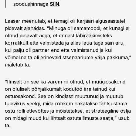
soodushinnaga
SIIN
.
Laaser meenutab, et temagi oli karjääri algusaastatel
pidevalt ajahädas. “Minuga oli samamoodi, et kunagi ei
olnud piisavalt aega, et ennast läbirääkimisteks
korralikult ette valmistada ja alles laua taga sain aru,
kui palju oli partner end ette valmistanud ja kui
võimeline ta oli erinevaid stsenaariume välja pakkuma,”
mäletab ta.
“Ilmselt on see ka varem nii olnud, et müügiosakond
on oluliselt põhjalikumalt kodutöö ära teinud kui
ostuosakond. See on kindlasti muutunud ja muutub
tulevikus veelgi, mida rohkem hakatakse tähtsustama
ostu rolli ettevõttes ja mõistetakse, et strateegiline ostja
on midagi muud kui lihtsalt ostutellimuste saatja,” usub
ta.