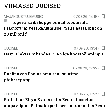
VIIMASED UUDISED
MAJANDUSTULEMUSED
07.08.26, 14:19
Tugeva käibehüppe teinud tööstusidu
Fractory jäi veel kahjumisse. “Selle aasta siht on
20 miljonit”
UUDISED
07.08.26, 13:51
Harju Elekter pikendas CERNiga koostöölepingut
UUDISED
07.08.26, 13:35
Enefit avas Poolas oma seni suurima
päikesepargi
UUDISED
07.08.26, 11:52
Rallistaar Elfyn Evans ostis Eestis toodetud
aiapaviljoni. Palmako juht: see on tunnustus Eesti