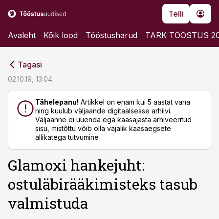
Telli
Avaleht
Kõik lood
Tööstusharud
TARK TÖÖSTUS 2
cebook
cebook
Tagasi
Twitter)
Twitter)
02.10.19, 13:04
kedIn
kedIn
Tähelepanu!
Artikkel on enam kui 5 aastat vana
ning kuulub väljaande digitaalsesse arhiivi.
ail
ail
Väljaanne ei uuenda ega kaasajasta arhiveeritud
sisu, mistõttu võib olla vajalik kaasaegsete
k
k
allikatega tutvumine
Glamoxi hankejuht:
ostuläbirääkimisteks tasub
valmistuda