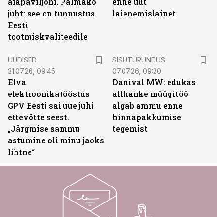
aiapaviljoni. Palmako
enne uut
juht: see on tunnustus
laienemislainet
Eesti
tootmiskvaliteedile
ST
UUDISED
SISUTURUNDUS
31.07.26, 09:45
07.07.26, 09:20
Elva
Danival MW: edukas
elektroonikatööstus
allhanke müügitöö
GPV Eesti sai uue juhi
algab ammu enne
ettevõtte seest.
hinnapakkumise
„Järgmise sammu
tegemist
astumine oli minu jaoks
lihtne“