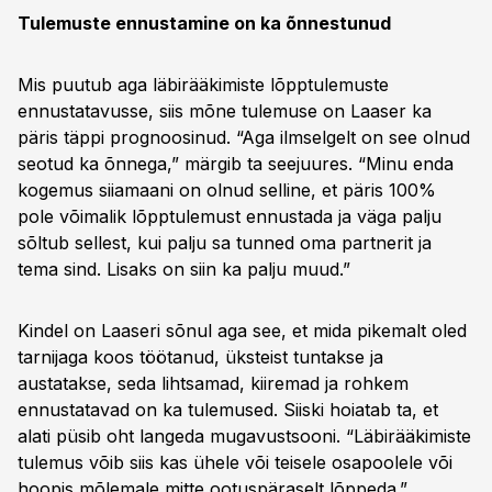
Tulemuste ennustamine on ka õnnestunud
Mis puutub aga läbirääkimiste lõpptulemuste
ennustatavusse, siis mõne tulemuse on Laaser ka
päris täppi prognoosinud. “Aga ilmselgelt on see olnud
seotud ka õnnega,” märgib ta seejuures. “Minu enda
kogemus siiamaani on olnud selline, et päris 100%
pole võimalik lõpptulemust ennustada ja väga palju
sõltub sellest, kui palju sa tunned oma partnerit ja
tema sind. Lisaks on siin ka palju muud.”
Kindel on Laaseri sõnul aga see, et mida pikemalt oled
tarnijaga koos töötanud, üksteist tuntakse ja
austatakse, seda lihtsamad, kiiremad ja rohkem
ennustatavad on ka tulemused. Siiski hoiatab ta, et
alati püsib oht langeda mugavustsooni. “Läbirääkimiste
tulemus võib siis kas ühele või teisele osapoolele või
hoopis mõlemale mitte ootuspäraselt lõppeda.”