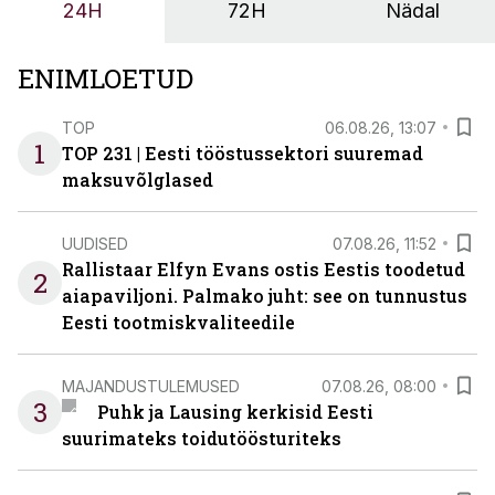
24H
72H
Nädal
OÜ tegevjuht Sander Mitendorf.
ENIMLOETUD
TOP
06.08.26, 13:07
1
TOP 231 | Eesti tööstussektori suuremad
maksuvõlglased
UUDISED
07.08.26, 11:52
Rallistaar Elfyn Evans ostis Eestis toodetud
2
aiapaviljoni. Palmako juht: see on tunnustus
Eesti tootmiskvaliteedile
MAJANDUSTULEMUSED
07.08.26, 08:00
3
Puhk ja Lausing kerkisid Eesti
suurimateks toidutöösturiteks