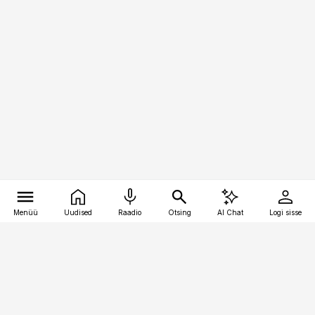
Menüü
Uudised
Raadio
Otsing
AI Chat
Logi sisse
Vana-Lõuna 39/1, 19094 Tallinn
(+372) 667 0111