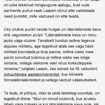
on juba tekkinud mingisugune ajalugu, kuid uute
partnerite puhul saab Laaseri sõnul ette valmistada
need punktid, mille vastused on ette teada.
Üks oluline punkt nende hulgas on läbirääkimiste kava
ehk
negotiation script
. “Läbirääkimiste kava on minu
jaoks väga oluline. Tavaliselt tundub selline tegevus
alguses mõttetu, aga tegelikult aitab see väga hästi
mõtteid koondada ja kirja panna, milline oleks meie
parim soovitud tulemus ja milline oleks see kõige
viimane, millega oleksime veel nõus kokkuleppele
minema,” selgitab Laaser, kes esineb ka 16. oktoobril
ostujuhtimise aastakonverentsil
, kus kõneleb
hinnaläbirääkimistest ja sellega seotud väljakutsetest.
Ta lisab, et põhjus, miks ta seda teistelegi soovitab, on
tegelikult lihtne. “Mul on olnud olukordi, kus arutelu
läheb väga tuliseks ja kui läbirääkimiste kava pole, siis