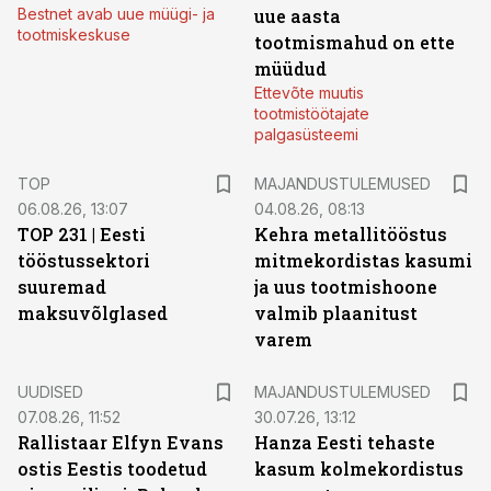
Bestnet avab uue müügi- ja
uue aasta
tootmiskeskuse
tootmismahud on ette
müüdud
Ettevõte muutis
tootmistöötajate
palgasüsteemi
TOP
MAJANDUSTULEMUSED
06.08.26, 13:07
04.08.26, 08:13
TOP 231 | Eesti
Kehra metallitööstus
tööstussektori
mitmekordistas kasumi
suuremad
ja uus tootmishoone
maksuvõlglased
valmib plaanitust
varem
UUDISED
MAJANDUSTULEMUSED
07.08.26, 11:52
30.07.26, 13:12
Rallistaar Elfyn Evans
Hanza Eesti tehaste
ostis Eestis toodetud
kasum kolmekordistus