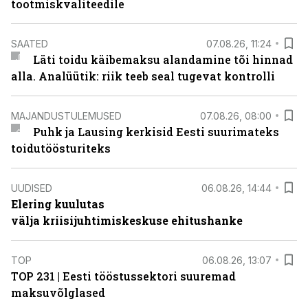
tootmiskvaliteedile
SAATED
07.08.26, 11:24
Läti toidu käibemaksu alandamine tõi hinnad
alla. Analüütik: riik teeb seal tugevat kontrolli
MAJANDUSTULEMUSED
07.08.26, 08:00
Puhk ja Lausing kerkisid Eesti suurimateks
toidutöösturiteks
UUDISED
06.08.26, 14:44
Elering kuulutas
välja kriisijuhtimiskeskuse ehitushanke
TOP
06.08.26, 13:07
TOP 231 | Eesti tööstussektori suuremad
maksuvõlglased