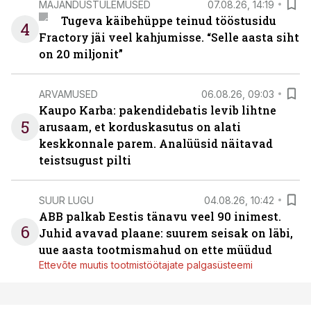
MAJANDUSTULEMUSED
07.08.26, 14:19
Tugeva käibehüppe teinud tööstusidu
4
Fractory jäi veel kahjumisse. “Selle aasta siht
on 20 miljonit”
ARVAMUSED
06.08.26, 09:03
Kaupo Karba: pakendidebatis levib lihtne
5
arusaam, et korduskasutus on alati
keskkonnale parem. Analüüsid näitavad
teistsugust pilti
SUUR LUGU
04.08.26, 10:42
ABB palkab Eestis tänavu veel 90 inimest.
6
Juhid avavad plaane: suurem seisak on läbi,
uue aasta tootmismahud on ette müüdud
Ettevõte muutis tootmistöötajate palgasüsteemi