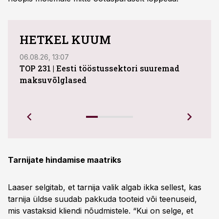
HETKEL KUUM
06.08.26, 13:07
04.08
TOP 231 | Eesti tööstussektori suuremad
ABB 
maksuvõlglased
Juhi
uue 
Ettev
Tarnijate hindamise maatriks
Laaser selgitab, et tarnija valik algab ikka sellest, kas
tarnija üldse suudab pakkuda tooteid või teenuseid,
mis vastaksid kliendi nõudmistele. “Kui on selge, et