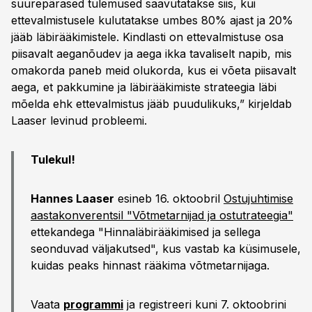
suurepärased tulemused saavutatakse siis, kui
ettevalmistusele kulutatakse umbes 80% ajast ja 20%
jääb läbirääkimistele. Kindlasti on ettevalmistuse osa
piisavalt aeganõudev ja aega ikka tavaliselt napib, mis
omakorda paneb meid olukorda, kus ei võeta piisavalt
aega, et pakkumine ja läbirääkimiste strateegia läbi
mõelda ehk ettevalmistus jääb puudulikuks,” kirjeldab
Laaser levinud probleemi.
Tulekul!
Hannes Laaser
esineb 16. oktoobril
Ostujuhtimise
aastakonverentsil "Võtmetarnijad ja ostutrateegia"
ettekandega "Hinnaläbirääkimised ja sellega
seonduvad väljakutsed", kus vastab ka küsimusele,
kuidas peaks hinnast rääkima võtmetarnijaga.
Vaata
programmi
ja registreeri kuni 7. oktoobrini