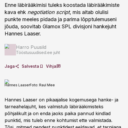
Enne läbirääkimisi tuleks koostada läbirääkimiste
kava ehk
negotiation script
, mis aitab olulisi
punkte meeles pidada ja parima lõpptulemuseni
jõuda, soovitab Glamox SPL divisjoni hankejuht
Hannes Laaser.
Harro Puusild
Tööstusuudised.ee juht
Jaga
Salvesta
Vihja
Hannes Laaser
Foto:
Raul Mee
Hannes Laaser on pikaajalise kogemusega hanke- ja
tarneahelajuht, kes valmistub läbirääkimisteks
põhjalikult ja on enda jaoks paika pannud kindlad
punktid, mis tuleb enne kohtumist ette valmistada.
Tõsi, mitmed nendest punktidest eeldavad, et tarnijaga