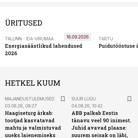
ÜRITUSED
16.09.2026
TALLINN - IDA-VIRUMAA
TARTU
Energiasäästlikud lahendused
Puidutööstuse 
2026
HETKEL KUUM
MAJANDUSTULEMUSED
SUUR LUGU
03.08.26, 08:27
04.08.26, 10:42
Haagiseturg ärkab:
ABB palkab Eestis
tootjad kasvatavad
tänavu veel 90 inimest.
mahtu ja valmistuvad
Juhid avavad plaane:
uueks laienemiseks
suurem seisak on läbi,