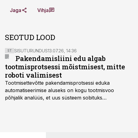
Jaga
Vihja
SEOTUD LOOD
SISUTURUNDUS
13.07.26, 14:36
ST
Pakendamisliini edu algab
tootmisprotsessi mõistmisest, mitte
roboti valimisest
Tootmisettevõtte pakendamisprotsessi eduka
automatiseerimise aluseks on kogu tootmisvoo
põhjalik analüüs, et uus süsteem sobituks
olemasolevasse keskkonda, aitaks vähendada
tööjõuvajadust ning oleks valmis ka ettevõtte
tulevasteks arenguteks. Lihtsalt roboti lisamine
enamasti oodatud tulemust ei too, nendib tootmise ja
tööstuse automatiseerimislahenduste arendaja Smitech