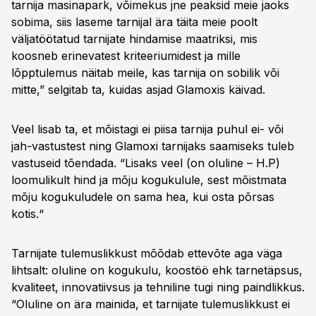
tarnija masinapark, võimekus jne peaksid meie jaoks
sobima, siis laseme tarnijal ära täita meie poolt
väljatöötatud tarnijate hindamise maatriksi, mis
koosneb erinevatest kriteeriumidest ja mille
lõpptulemus näitab meile, kas tarnija on sobilik või
mitte,” selgitab ta, kuidas asjad Glamoxis käivad.
Veel lisab ta, et mõistagi ei piisa tarnija puhul ei- või
jah-vastustest ning Glamoxi tarnijaks saamiseks tuleb
vastuseid tõendada. “Lisaks veel (on oluline – H.P)
loomulikult hind ja mõju kogukulule, sest mõistmata
mõju kogukuludele on sama hea, kui osta põrsas
kotis.“
Tarnijate tulemuslikkust mõõdab ettevõte aga väga
lihtsalt: oluline on kogukulu, koostöö ehk tarnetäpsus,
kvaliteet, innovatiivsus ja tehniline tugi ning paindlikkus.
“Oluline on ära mainida, et tarnijate tulemuslikkust ei