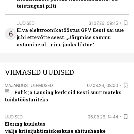
teistsugust pilti
UUDISED
31.07.26, 09:45
Elva elektroonikatööstus GPV Eesti sai uue
6
juhi ettevõtte seest. „Järgmise sammu
astumine oli minu jaoks lihtne“
VIIMASED UUDISED
MAJANDUSTULEMUSED
07.08.26, 08:00
Puhk ja Lausing kerkisid Eesti suurimateks
toidutöösturiteks
UUDISED
06.08.26, 14:44
Elering kuulutas
välja kriisijuhtimiskeskuse ehitushanke