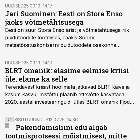
UUDISED
25.09.19, 14:17
Jari Suominen: Eesti on Stora Enso
jaoks võtmetähtsusega
Eesti on suur Stora Enso ärist ja võtmetähtusega riik
puidutoodete tootmises, rääkis Soome
metsatööstuskontserni puidutoodete osakonna
asepresident Jari Suominen Äriplaani konverentsil.
UUDISED
25.09.19, 14:21
BLRT omanik: elasime eelmise kriisi
üle, elame ka selle
Terendavast kriisist hoolimata jätkavad BLRT käive ja
kasum kasvu, mistõttu plaanib ettevõtte kasvatada
2020. aastal investeeringuid, ütles BLRT omanik Fjodor
Berman majanduskonverentsil Äriplaan 2020. Teisalt
nentis ta, et kontsern on valmis kasvuplaane
SISUTURUNDUS
13.07.26, 14:36
ST
jätkusuutlikuse tagamiseks ümber hindama.
Pakendamisliini edu algab
tootmisprotsessi mõistmisest, mitte