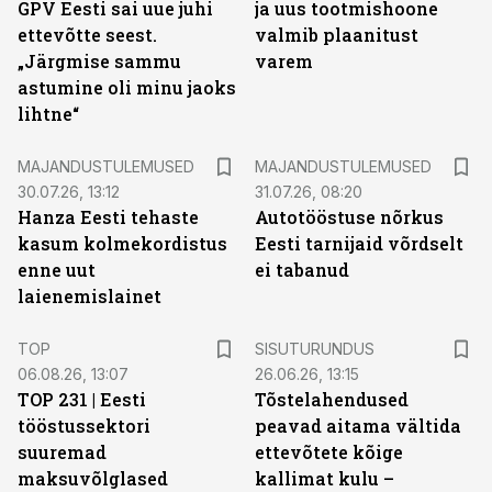
GPV Eesti sai uue juhi
ja uus tootmishoone
ettevõtte seest.
valmib plaanitust
„Järgmise sammu
varem
astumine oli minu jaoks
lihtne“
MAJANDUSTULEMUSED
MAJANDUSTULEMUSED
30.07.26, 13:12
31.07.26, 08:20
Hanza Eesti tehaste
Autotööstuse nõrkus
kasum kolmekordistus
Eesti tarnijaid võrdselt
enne uut
ei tabanud
laienemislainet
ST
TOP
SISUTURUNDUS
06.08.26, 13:07
26.06.26, 13:15
TOP 231 | Eesti
Tõstelahendused
tööstussektori
peavad aitama vältida
suuremad
ettevõtete kõige
maksuvõlglased
kallimat kulu –