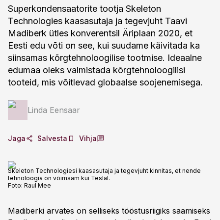
Superkondensaatorite tootja Skeleton
Technologies kaasasutaja ja tegevjuht Taavi
Madiberk ütles konverentsil Äriplaan 2020, et
Eesti edu võti on see, kui suudame käivitada ka
siinsamas kõrgtehnoloogilise tootmise. Ideaalne
edumaa oleks valmistada kõrgtehnoloogilisi
tooteid, mis võitlevad globaalse soojenemisega.
Linda Eensaar
Jaga
Salvesta
Vihja
Skeleton Technologiesi kaasasutaja ja tegevjuht kinnitas, et nende
tehnoloogia on võimsam kui Teslal.
Foto:
Raul Mee
Madiberki arvates on selliseks tööstusriigiks saamiseks