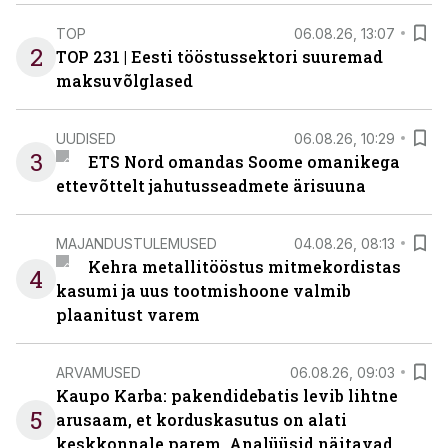
TOP
06.08.26, 13:07
2
TOP 231 | Eesti tööstussektori suuremad
maksuvõlglased
UUDISED
06.08.26, 10:29
3
ETS Nord omandas Soome omanikega
ettevõttelt jahutusseadmete ärisuuna
MAJANDUSTULEMUSED
04.08.26, 08:13
Kehra metallitööstus mitmekordistas
4
kasumi ja uus tootmishoone valmib
plaanitust varem
ARVAMUSED
06.08.26, 09:03
Kaupo Karba: pakendidebatis levib lihtne
5
arusaam, et korduskasutus on alati
keskkonnale parem. Analüüsid näitavad