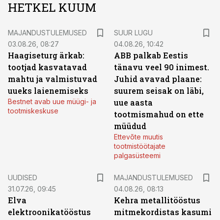
HETKEL KUUM
MAJANDUSTULEMUSED
SUUR LUGU
03.08.26, 08:27
04.08.26, 10:42
Haagiseturg ärkab:
ABB palkab Eestis
tootjad kasvatavad
tänavu veel 90 inimest.
mahtu ja valmistuvad
Juhid avavad plaane:
uueks laienemiseks
suurem seisak on läbi,
Bestnet avab uue müügi- ja
uue aasta
tootmiskeskuse
tootmismahud on ette
müüdud
Ettevõte muutis
tootmistöötajate
palgasüsteemi
UUDISED
MAJANDUSTULEMUSED
31.07.26, 09:45
04.08.26, 08:13
Elva
Kehra metallitööstus
elektroonikatööstus
mitmekordistas kasumi