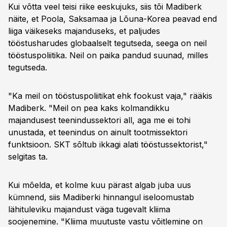
Kui võtta veel teisi riike eeskujuks, siis tõi Madiberk
näite, et Poola, Saksamaa ja Lõuna-Korea peavad end
liiga väikeseks majanduseks, et paljudes
tööstusharudes globaalselt tegutseda, seega on neil
tööstuspoliitika. Neil on paika pandud suunad, milles
tegutseda.
"Ka meil on tööstuspoliitikat ehk fookust vaja," rääkis
Madiberk. "Meil on pea kaks kolmandikku
majandusest teenindussektori all, aga me ei tohi
unustada, et teenindus on ainult tootmissektori
funktsioon. SKT sõltub ikkagi alati tööstussektorist,"
selgitas ta.
Kui mõelda, et kolme kuu pärast algab juba uus
kümnend, siis Madiberki hinnangul iseloomustab
lähituleviku majandust väga tugevalt kliima
soojenemine. "Kliima muutuste vastu võitlemine on