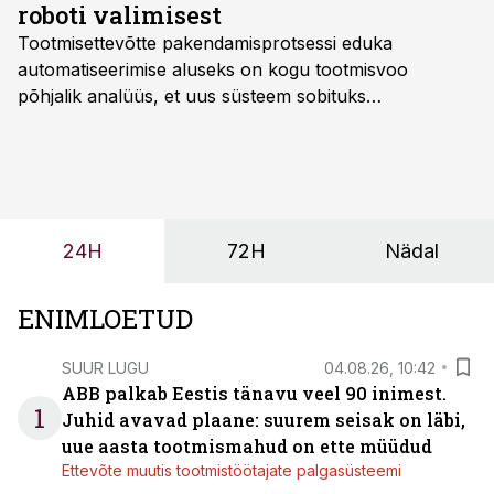
roboti valimisest
Tootmisettevõtte pakendamisprotsessi eduka
automatiseerimise aluseks on kogu tootmisvoo
põhjalik analüüs, et uus süsteem sobituks
olemasolevasse keskkonda, aitaks vähendada
tööjõuvajadust ning oleks valmis ka ettevõtte
tulevasteks arenguteks. Lihtsalt roboti lisamine
enamasti oodatud tulemust ei too, nendib tootmise ja
tööstuse automatiseerimislahenduste arendaja Smitech
24H
72H
Nädal
OÜ tegevjuht Sander Mitendorf.
ENIMLOETUD
SUUR LUGU
04.08.26, 10:42
ABB palkab Eestis tänavu veel 90 inimest.
1
Juhid avavad plaane: suurem seisak on läbi,
uue aasta tootmismahud on ette müüdud
Ettevõte muutis tootmistöötajate palgasüsteemi