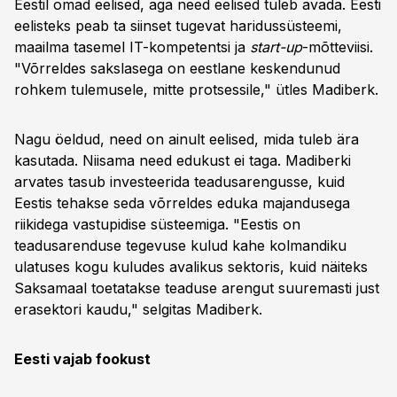
Eestil omad eelised, aga need eelised tuleb avada. Eesti
eelisteks peab ta siinset tugevat haridussüsteemi,
maailma tasemel IT-kompetentsi ja
start-up
-mõtteviisi.
"Võrreldes sakslasega on eestlane keskendunud
rohkem tulemusele, mitte protsessile," ütles Madiberk.
Nagu öeldud, need on ainult eelised, mida tuleb ära
kasutada. Niisama need edukust ei taga. Madiberki
arvates tasub investeerida teadusarengusse, kuid
Eestis tehakse seda võrreldes eduka majandusega
riikidega vastupidise süsteemiga. "Eestis on
teadusarenduse tegevuse kulud kahe kolmandiku
ulatuses kogu kuludes avalikus sektoris, kuid näiteks
Saksamaal toetatakse teaduse arengut suuremasti just
erasektori kaudu," selgitas Madiberk.
Eesti vajab fookust