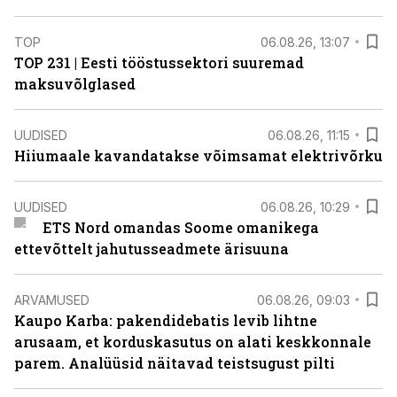
TOP
06.08.26, 13:07
TOP 231 | Eesti tööstussektori suuremad
maksuvõlglased
UUDISED
06.08.26, 11:15
Hiiumaale kavandatakse võimsamat elektrivõrku
UUDISED
06.08.26, 10:29
ETS Nord omandas Soome omanikega
ettevõttelt jahutusseadmete ärisuuna
ARVAMUSED
06.08.26, 09:03
Kaupo Karba: pakendidebatis levib lihtne
arusaam, et korduskasutus on alati keskkonnale
parem. Analüüsid näitavad teistsugust pilti