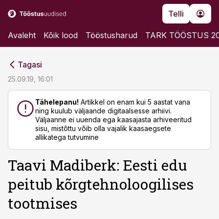
Telli
Avaleht
Kõik lood
Tööstusharud
TARK TÖÖSTUS 2
cebook
cebook
Tagasi
Twitter)
Twitter)
25.09.19, 16:01
kedIn
kedIn
Tähelepanu!
Artikkel on enam kui 5 aastat vana
ning kuulub väljaande digitaalsesse arhiivi.
ail
ail
Väljaanne ei uuenda ega kaasajasta arhiveeritud
sisu, mistõttu võib olla vajalik kaasaegsete
k
k
allikatega tutvumine
Taavi Madiberk: Eesti edu
peitub kõrgtehnoloogilises
tootmises