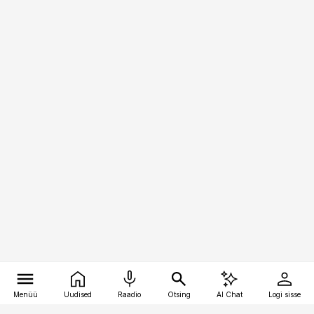
Menüü
Uudised
Raadio
Otsing
AI Chat
Logi sisse