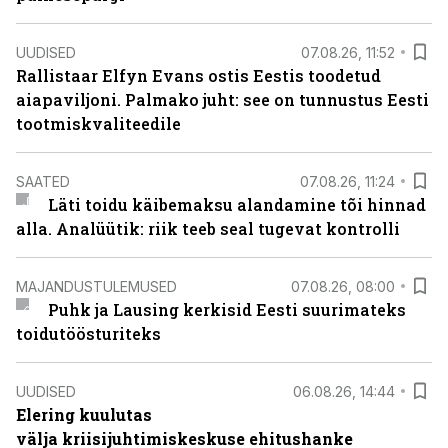
UUDISED
07.08.26, 11:52
Rallistaar Elfyn Evans ostis Eestis toodetud
aiapaviljoni. Palmako juht: see on tunnustus Eesti
tootmiskvaliteedile
SAATED
07.08.26, 11:24
Läti toidu käibemaksu alandamine tõi hinnad
alla. Analüütik: riik teeb seal tugevat kontrolli
MAJANDUSTULEMUSED
07.08.26, 08:00
Puhk ja Lausing kerkisid Eesti suurimateks
toidutöösturiteks
UUDISED
06.08.26, 14:44
Elering kuulutas
välja kriisijuhtimiskeskuse ehitushanke