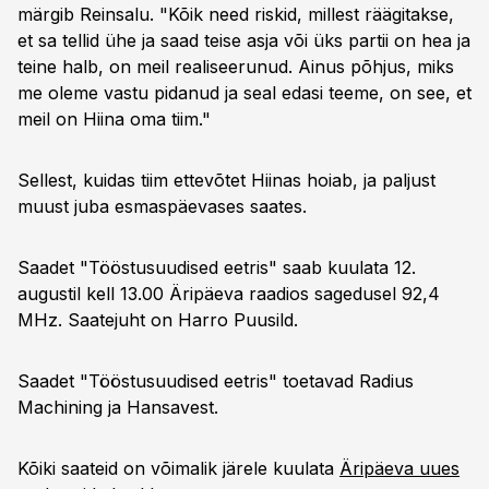
märgib Reinsalu. "Kõik need riskid, millest räägitakse,
et sa tellid ühe ja saad teise asja või üks partii on hea ja
teine halb, on meil realiseerunud. Ainus põhjus, miks
me oleme vastu pidanud ja seal edasi teeme, on see, et
meil on Hiina oma tiim."
Sellest, kuidas tiim ettevõtet Hiinas hoiab, ja paljust
muust juba esmaspäevases saates.
Saadet "Tööstusuudised eetris" saab kuulata 12.
augustil kell 13.00 Äripäeva raadios sagedusel 92,4
MHz. Saatejuht on Harro Puusild.
Saadet "Tööstusuudised eetris" toetavad Radius
Machining ja Hansavest.
Kõiki saateid on võimalik järele kuulata
Äripäeva uues