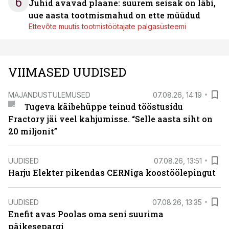
6
Juhid avavad plaane: suurem seisak on läbi,
uue aasta tootmismahud on ette müüdud
Ettevõte muutis tootmistöötajate palgasüsteemi
VIIMASED UUDISED
MAJANDUSTULEMUSED
07.08.26, 14:19
Tugeva käibehüppe teinud tööstusidu
Fractory jäi veel kahjumisse. “Selle aasta siht on
20 miljonit”
UUDISED
07.08.26, 13:51
Harju Elekter pikendas CERNiga koostöölepingut
UUDISED
07.08.26, 13:35
Enefit avas Poolas oma seni suurima
päikesepargi