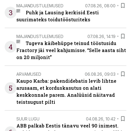
MAJANDUSTULEMUSED
07.08.26, 08:00
3
Puhk ja Lausing kerkisid Eesti
suurimateks toidutöösturiteks
MAJANDUSTULEMUSED
07.08.26, 14:19
Tugeva käibehüppe teinud tööstusidu
4
Fractory jäi veel kahjumisse. “Selle aasta siht
on 20 miljonit”
ARVAMUSED
06.08.26, 09:03
Kaupo Karba: pakendidebatis levib lihtne
5
arusaam, et korduskasutus on alati
keskkonnale parem. Analüüsid näitavad
teistsugust pilti
SUUR LUGU
04.08.26, 10:42
ABB palkab Eestis tänavu veel 90 inimest.