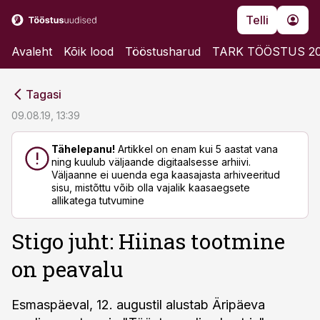
Telli
Avaleht
Kõik lood
Tööstusharud
TARK TÖÖSTUS 2
cebook
cebook
Tagasi
Twitter)
Twitter)
09.08.19, 13:39
kedIn
kedIn
Tähelepanu!
Artikkel on enam kui 5 aastat vana
ning kuulub väljaande digitaalsesse arhiivi.
ail
ail
Väljaanne ei uuenda ega kaasajasta arhiveeritud
sisu, mistõttu võib olla vajalik kaasaegsete
k
k
allikatega tutvumine
Stigo juht: Hiinas tootmine
on peavalu
Esmaspäeval, 12. augustil alustab Äripäeva