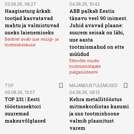
03.08.26, 08:27
04.08.26, 10:42
Haagiseturg ärkab:
ABB palkab Eestis
tootjad kasvatavad
tänavu veel 90 inimest.
mahtu ja valmistuvad
Juhid avavad plaane:
uueks laienemiseks
suurem seisak on läbi,
Bestnet avab uue müügi- ja
uue aasta
tootmiskeskuse
tootmismahud on ette
müüdud
Ettevõte muutis
tootmistöötajate
palgasüsteemi
TOP
MAJANDUSTULEMUSED
06.08.26, 13:07
04.08.26, 08:13
TOP 231 | Eesti
Kehra metallitööstus
tööstussektori
mitmekordistas kasumi
suuremad
ja uus tootmishoone
maksuvõlglased
valmib plaanitust
varem