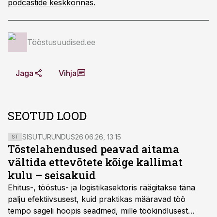
podcastide keskkonnas
.
Tööstusuudised.ee
Jaga
Vihja
SEOTUD LOOD
SISUTURUNDUS
26.06.26, 13:15
ST
Tõstelahendused peavad aitama
vältida ettevõtete kõige kallimat
kulu – seisakuid
Ehitus-, tööstus- ja logistikasektoris räägitakse täna
palju efektiivsusest, kuid praktikas määravad töö
tempo sageli hoopis seadmed, mille töökindlusest