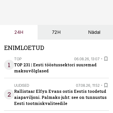
sõltub kogu objekti või tootmise sujuvus. Kui tõstuk
seisab, töö katkeb või masin ei vasta töötingimustele,
ei tähenda see ettevõtte jaoks ainult tehnilist
probleemi, vaid otsest rahalist kulu, venivaid tähtaegu
ja suuremaid riske tööohutusele.
24H
72H
Nädal
ENIMLOETUD
TOP
06.08.26, 13:07
1
TOP 231 | Eesti tööstussektori suuremad
maksuvõlglased
UUDISED
07.08.26, 11:52
Rallistaar Elfyn Evans ostis Eestis toodetud
2
aiapaviljoni. Palmako juht: see on tunnustus
Eesti tootmiskvaliteedile