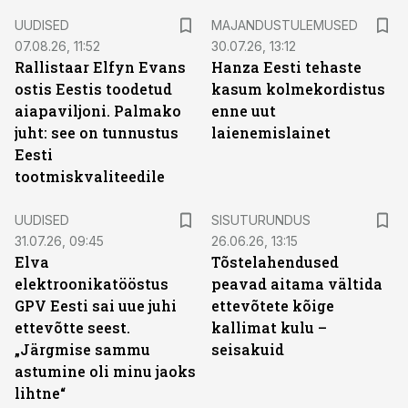
UUDISED
MAJANDUSTULEMUSED
07.08.26, 11:52
30.07.26, 13:12
Rallistaar Elfyn Evans
Hanza Eesti tehaste
ostis Eestis toodetud
kasum kolmekordistus
aiapaviljoni. Palmako
enne uut
juht: see on tunnustus
laienemislainet
Eesti
tootmiskvaliteedile
ST
UUDISED
SISUTURUNDUS
31.07.26, 09:45
26.06.26, 13:15
Elva
Tõstelahendused
elektroonikatööstus
peavad aitama vältida
GPV Eesti sai uue juhi
ettevõtete kõige
ettevõtte seest.
kallimat kulu –
„Järgmise sammu
seisakuid
astumine oli minu jaoks
lihtne“