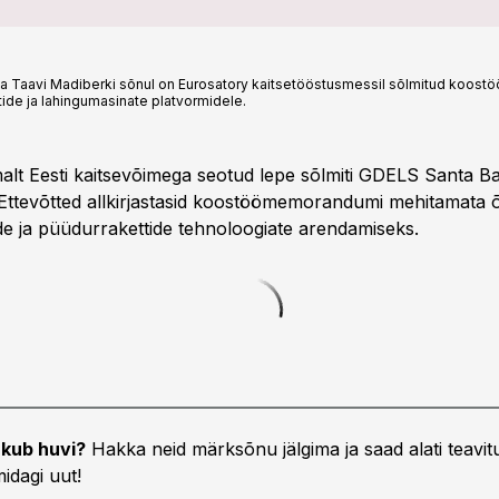
a Taavi Madiberki sõnul on Eurosatory kaitsetööstusmessil sõlmitud koostö
ide ja lahingumasinate platvormidele.
alt Eesti kaitsevõimega seotud lepe sõlmiti GDELS Santa B
Ettevõtted allkirjastasid koostöömemorandumi mehitamata 
de ja püüdurrakettide tehnoloogiate arendamiseks.
kub huvi?
Hakka neid märksõnu jälgima ja saad alati teavitu
idagi uut!