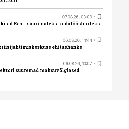
ontrolli
07.08.26, 08:00
rkisid Eesti suurimateks toidutöösturiteks
06.08.26, 14:44
 kriisijuhtimiskeskuse ehitushanke
06.08.26, 13:07
ssektori suuremad maksuvõlglased