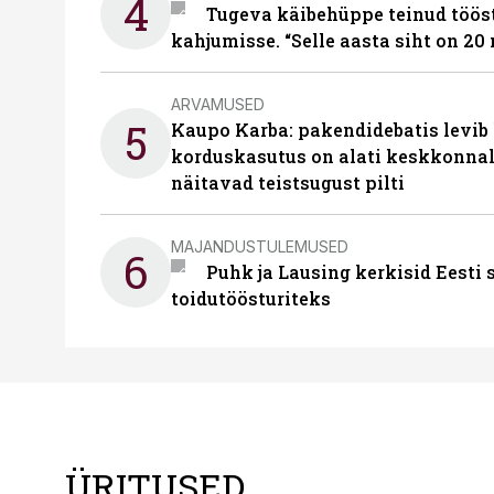
4
Tugeva käibehüppe teinud tööst
kahjumisse. “Selle aasta siht on 20 
ARVAMUSED
5
Kaupo Karba: pakendidebatis levib 
korduskasutus on alati keskkonna
näitavad teistsugust pilti
MAJANDUSTULEMUSED
6
Puhk ja Lausing kerkisid Eesti
toidutöösturiteks
ÜRITUSED