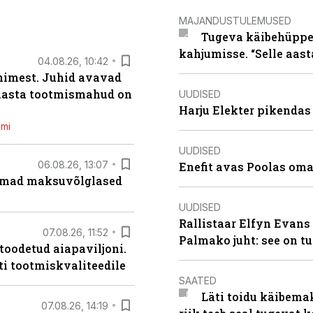
MAJANDUSTULEMUSED
Tugeva käibehüppe 
kahjumisse. “Selle aast
04.08.26, 10:42
inimest. Juhid avavad
 aasta tootmismahud on
UUDISED
Harju Elekter pikenda
emi
UUDISED
06.08.26, 13:07
Enefit avas Poolas oma
uremad maksuvõlglased
UUDISED
Rallistaar Elfyn Evans 
07.08.26, 11:52
Palmako juht: see on t
 toodetud aiapaviljoni.
ti tootmiskvaliteedile
SAATED
Läti toidu käibema
07.08.26, 14:19