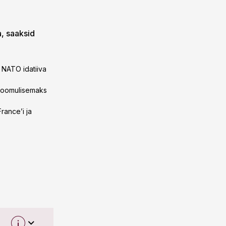
a, saaksid
 NATO idatiiva
eloomulisemaks
rance’i ja