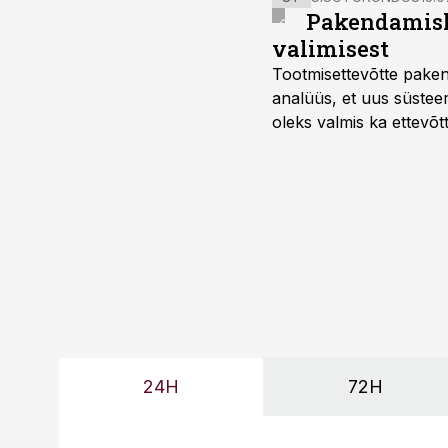
Pakendamisli
valimisest
Tootmisettevõtte paken
analüüs, et uus süstee
oleks valmis ka ettevõt
too, nendib tootmise j
Mitendorf.
24H
72H