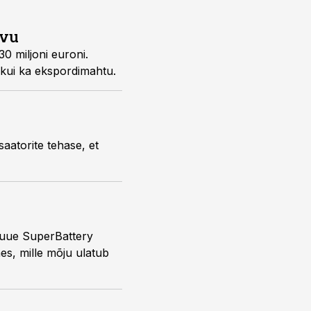
svu
0 miljoni euroni.
 kui ka ekspordimahtu.
aatorite tehase, et
 uue SuperBattery
s, mille mõju ulatub