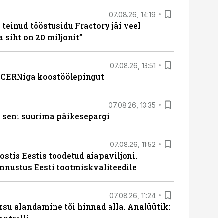
07.08.26, 14:19
teinud tööstusidu Fractory jäi veel
a siht on 20 miljonit”
07.08.26, 13:51
s CERNiga koostöölepingut
07.08.26, 13:35
 seni suurima päikesepargi
07.08.26, 11:52
ostis Eestis toodetud aiapaviljoni.
unnustus Eesti tootmiskvaliteedile
07.08.26, 11:24
ksu alandamine tõi hinnad alla. Analüütik: