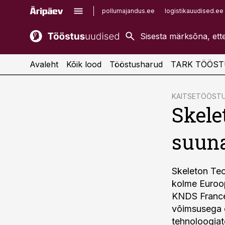
pollumajandus.ee
logistikauudised.ee
kaubandus.ee
imelineajalugu.ee
kinnisvarauudised.ee
imelineteadus.ee
Avaleht
Kõik lood
Tööstusharud
TARK TÖÖST
cebook
KAITSETÖÖST
Skele
Twitter)
kedIn
suuna
ail
k
Skeleton Tec
kolme Euroo
KNDS France
võimsusega e
tehnoloogiat