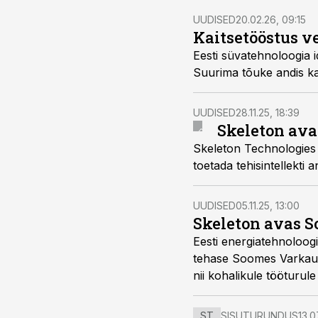
UUDISED
20.02.26, 09:15
Kaitsetööstus v
Eesti süvatehnoloogia i
Suurima tõuke andis ka
UUDISED
28.11.25, 18:39
Skeleton ava
Skeleton Technologies 
toetada tehisintellekti 
UUDISED
05.11.25, 13:00
Skeleton avas 
Eesti energiatehnoloog
tehase Soomes Varkause
nii kohalikule tööturul
ST
SISUTURUNDUS
13.0