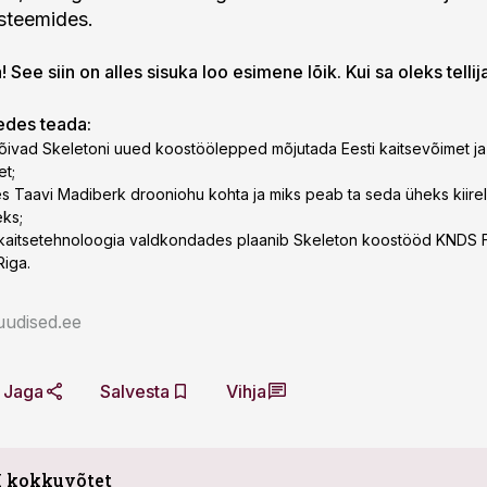
steemides.
 See siin on alles sisuka loo esimene lõik. Kui sa oleks tellij
gedes teada:
õivad Skeletoni uued koostöölepped mõjutada Eesti kaitsevõimet ja
et;
es Taavi Madiberk drooniohu kohta ja miks peab ta seda üheks kiir
ks;
s kaitsetehnoloogia valdkondades plaanib Skeleton koostööd KNDS F
iga.
uudised.ee
Jaga
Salvesta
Vihja
I kokkuvõtet