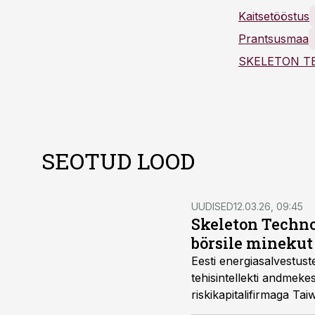
Kaitsetööstus
Prantsusmaa
SEOTUD LOOD
UUDISED
12.03.26, 09:45
Skeleton Techno
börsile minekut
Eesti energiasalvestus
tehisintellekti andmekes
riskikapitalifirmaga Ta
Euroopas, Taiwanis ja 