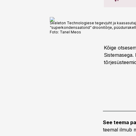
Skeleton Technologiese tegevjuht ja kaasasutaj
“superkondensaatorid” droonitõrje, püüdurrakett
Foto:
Tanel Meos
Kõige otsesem
Sistemasega. 
tõrjesüsteemi
See teema pa
teemal ilmub m