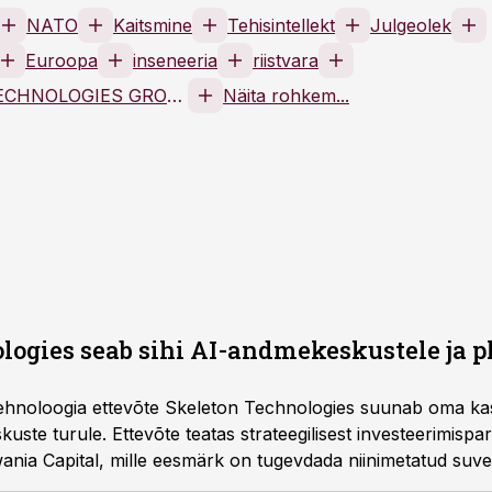
NATO
Kaitsmine
Tehisintellekt
Julgeolek
Euroopa
inseneeria
riistvara
SKELETON TECHNOLOGIES GROUP OÜ
Näita rohkem...
logies seab sihi AI-andmekeskustele ja 
tehnoloogia ettevõte Skeleton Technologies suunab oma kasv
kuste turule. Ettevõte teatas strateegilisest investeerimispa
iwania Capital, mille eesmärk on tugevdada niinimetatud suve
mujal.