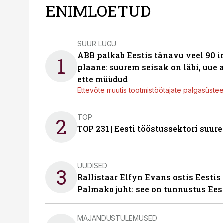
ENIMLOETUD
SUUR LUGU
ABB palkab Eestis tänavu veel 90 
1
plaane: suurem seisak on läbi, uue
ette müüdud
Ettevõte muutis tootmistöötajate palgasüste
TOP
2
TOP 231 | Eesti tööstussektori su
UUDISED
3
Rallistaar Elfyn Evans ostis Eestis
Palmako juht: see on tunnustus Ees
MAJANDUSTULEMUSED