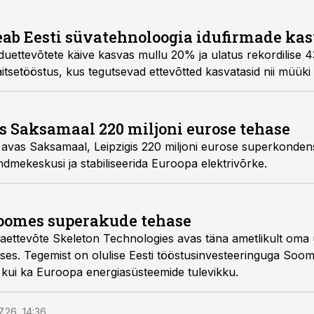
eab Eesti süvatehnoloogia idufirmade ka
duettevõtete käive kasvas mullu 20% ja ulatus rekordilise 43
itsetööstus, kus tegutsevad ettevõtted kasvatasid nii müüki
s Saksamaal 220 miljoni eurose tehase
avas Saksamaal, Leipzigis 220 miljoni eurose superkondens
andmekeskusi ja stabiliseerida Euroopa elektrivõrke.
Soomes superakude tehase
iaettevõte Skeleton Technologies avas täna ametlikult oma
s. Tegemist on olulise Eesti tööstusinvesteeringuga Soome
e kui ka Euroopa energiasüsteemide tulevikku.
7.26, 14:36