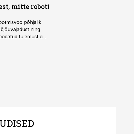
t, mitte roboti
ootmisvoo põhjalik
öjõuvajadust ning
 oodatud tulemust ei
 tegevjuht Sander
UDISED