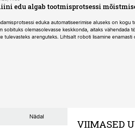
ini edu algab tootmisprotsessi mõistmises
damisprotsessi eduka automatiseerimise aluseks on kogu t
m sobituks olemasolevasse keskkonda, aitaks vähendada tö
te tulevasteks arenguteks. Lihtsalt roboti lisamine enamasti
a tööstuse automatiseerimislahenduste arendaja Smitech OÜ
Nädal
VIIMASED U