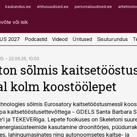
kaubandus.ee
ehitusuudised.ee
personaliuudised.ee
aritehnolo
Infopank
Radar
US 2027
Podcastid
Videod
Üritused
Sisuturundus
T
US
22.06.26, 10:03
ton sõlmis kaitsetööstu
l kolm koostöölepet
hnologies sõlmis Eurosatory kaitsetööstusmessil koo
pa kaitsetööstusettevõttega - GDELS Santa Barbara S
’i ja TEKEVERiga. Lepete fookuses on Skeletoni suur
nergiasüsteemide kasutamine droonitõrjes, püüdurrak
es, lahingumasinates ning autonoomsetes kaitse- ja