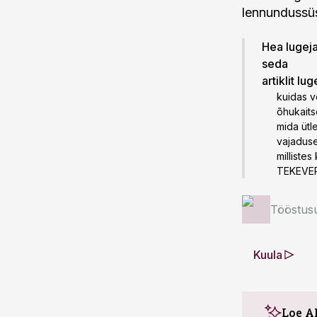
lennundussü
Hea lugeja!
seda
artiklit lu
kuidas v
õhukaits
mida ütl
vajaduse
milliste
TEKEVER
Tööstus
Kuula
Loe A