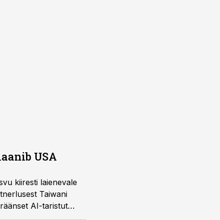
plaanib USA
u kiiresti laienevale
rtnerlusest Taiwani
räänset AI-taristut