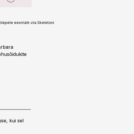
ölepete eesmärk viia Skeletoni
arbara
õhusõidukite
se, kui sel