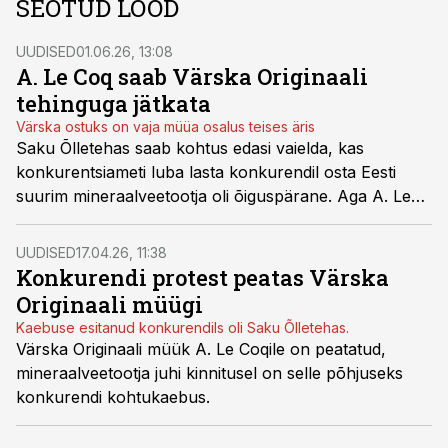
SEOTUD LOOD
UUDISED
01.06.26, 13:08
A. Le Coq saab Värska Originaali
tehinguga jätkata
Värska ostuks on vaja müüa osalus teises äris
Saku Õlletehas saab kohtus edasi vaielda, kas
konkurentsiameti luba lasta konkurendil osta Eesti
suurim mineraalveetootja oli õiguspärane. Aga A. Le
Coq saab Värska omandamisega edasi minna ning
õiguskaitse seda tehingut enam ei takistata.
UUDISED
17.04.26, 11:38
Konkurendi protest peatas Värska
Originaali müügi
Kaebuse esitanud konkurendils oli Saku Õlletehas.
Värska Originaali müük A. Le Coqile on peatatud,
mineraalveetootja juhi kinnitusel on selle põhjuseks
konkurendi kohtukaebus.