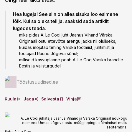
Hea lugeja! See siin on alles sisuka loo esimene
lõik. Kui sa oleks tellija, saaksid seda artiklit
lugedes teada:
miks pidas A. Le Coqi juht Jaanus Vihand Värska
Originaali ostu ettevõtte arengu jaoks nii oluliseks;
kuidas mõjutab tehing Värska tootmist, juhtimist ja
töötajaid Rauno Jõgeva sõnul;
milliseid kasvuplaane peab A. Le Coq Värska brändile
Eestis ja välisturgudel.
Tööstusuudised.ee
Kuula
Jaga
Salvesta
Vihja
A. Le Coqi juhataja Jaanus Vihand ja Värska Originaal nõukogu
esimees Urmas Jõgeva ostu-müügilepingu sõlmimisel mullu
septembris.
Foto:
A. Le Coq