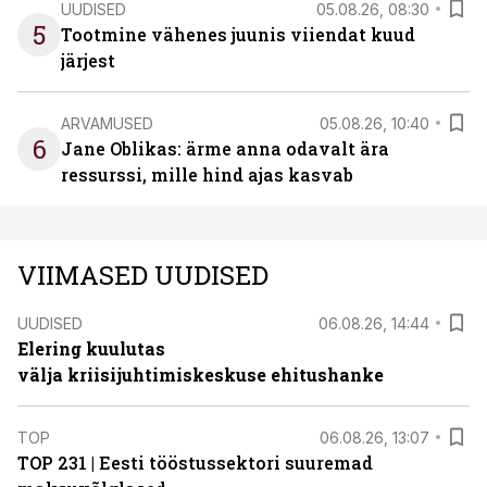
UUDISED
05.08.26, 08:30
5
Tootmine vähenes juunis viiendat kuud
järjest
ARVAMUSED
05.08.26, 10:40
6
Jane Oblikas: ärme anna odavalt ära
ressurssi, mille hind ajas kasvab
VIIMASED UUDISED
UUDISED
06.08.26, 14:44
Elering kuulutas
välja kriisijuhtimiskeskuse ehitushanke
TOP
06.08.26, 13:07
TOP 231 | Eesti tööstussektori suuremad