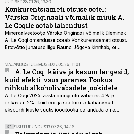
UUDISED
28.01.26, 13:30
Konkurentsiameti otsuse ootel:
Värska Originaali võimalik müük A.
Le Coqile ootab lahendust
Mineraalveetootja Värska Originaali võimalik üleminek
A. Le Coqi omandusse ootab Konkurentsiameti otsust.
Ettevõtte juhatuse liige Rauno Jõgeva kinnitab, et
sõltumata tulemusest on Värska uueks hooajaks
valmis.
MAJANDUSTULEMUSED
27.05.26, 11:01
A. Le Coqi käive ja kasum langesid,
kuid efektiivsus paranes. Fookus
nihkub alkoholivabadele jookidele
A. Le Coqi 2025. aasta müügitulu vähenes 4% ja
ärikasum 2%, kuid nõrga siseturu ja kahanenud
ekspordi kiuste suutis joogitootja parandada oma
ärikasumi marginaali.
SISUTURUNDUS
13.07.26, 14:36
ST