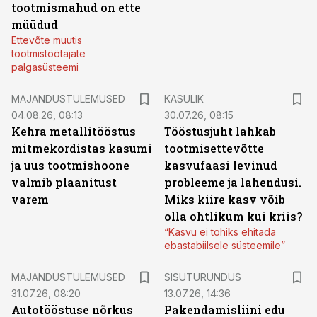
tootmismahud on ette
müüdud
Ettevõte muutis
tootmistöötajate
palgasüsteemi
MAJANDUSTULEMUSED
KASULIK
04.08.26, 08:13
30.07.26, 08:15
Kehra metallitööstus
Tööstusjuht lahkab
mitmekordistas kasumi
tootmisettevõtte
ja uus tootmishoone
kasvufaasi levinud
valmib plaanitust
probleeme ja lahendusi.
varem
Miks kiire kasv võib
olla ohtlikum kui kriis?
“Kasvu ei tohiks ehitada
ebastabiilsele süsteemile”
ST
MAJANDUSTULEMUSED
SISUTURUNDUS
31.07.26, 08:20
13.07.26, 14:36
Autotööstuse nõrkus
Pakendamisliini edu