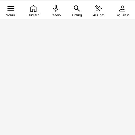
Menüü
Uudised
Raadio
Otsing
AI Chat
Logi sisse
Vana-Lõuna 39/1, 19094 Tallinn
(+372) 667 0111
toostusuudised@toostusuudised.ee
Telli
Reklaam
Firmast
Sisu kasutamisõigused
Ajakirjaniku
eetikakoodeks
Üldtingimused
Privaatsustingimused
Küpsiste poliitika
KKK
Eesti Meediaettevõtete
Eelistuste haldamine