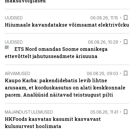
maksuvõlglased
UUDISED
06.08.26, 11:15
Hiiumaale kavandatakse võimsamat elektrivõrku
UUDISED
06.08.26, 10:29
ETS Nord omandas Soome omanikega
ettevõttelt jahutusseadmete ärisuuna
ARVAMUSED
06.08.26, 09:03
Kaupo Karba: pakendidebatis levib lihtne
arusaam, et korduskasutus on alati keskkonnale
parem. Analüüsid näitavad teistsugust pilti
MAJANDUSTULEMUSED
05.08.26, 11:41
HKFoods kasvatas kasumit kasvavast
kulusurvest hoolimata