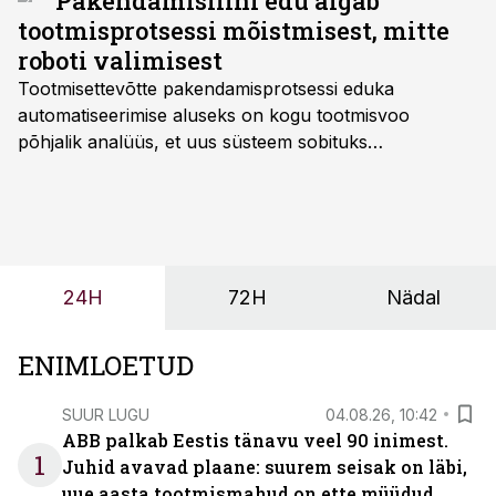
Pakendamisliini edu algab
tootmisprotsessi mõistmisest, mitte
roboti valimisest
Tootmisettevõtte pakendamisprotsessi eduka
automatiseerimise aluseks on kogu tootmisvoo
põhjalik analüüs, et uus süsteem sobituks
olemasolevasse keskkonda, aitaks vähendada
tööjõuvajadust ning oleks valmis ka ettevõtte
tulevasteks arenguteks. Lihtsalt roboti lisamine
enamasti oodatud tulemust ei too, nendib tootmise ja
tööstuse automatiseerimislahenduste arendaja Smitech
24H
72H
Nädal
OÜ tegevjuht Sander Mitendorf.
ENIMLOETUD
SUUR LUGU
04.08.26, 10:42
ABB palkab Eestis tänavu veel 90 inimest.
1
Juhid avavad plaane: suurem seisak on läbi,
uue aasta tootmismahud on ette müüdud