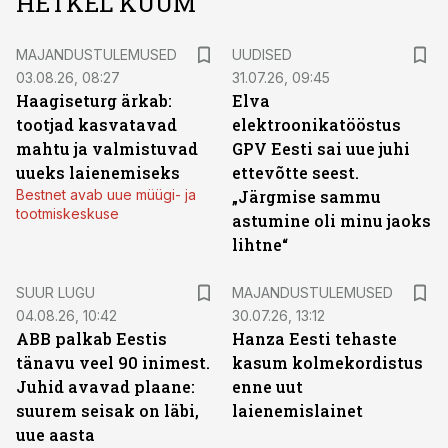
HETKEL KUUM
MAJANDUSTULEMUSED
UUDISED
03.08.26, 08:27
31.07.26, 09:45
Haagiseturg ärkab:
Elva
tootjad kasvatavad
elektroonikatööstus
mahtu ja valmistuvad
GPV Eesti sai uue juhi
uueks laienemiseks
ettevõtte seest.
Bestnet avab uue müügi- ja
„Järgmise sammu
tootmiskeskuse
astumine oli minu jaoks
lihtne“
SUUR LUGU
MAJANDUSTULEMUSED
04.08.26, 10:42
30.07.26, 13:12
ABB palkab Eestis
Hanza Eesti tehaste
tänavu veel 90 inimest.
kasum kolmekordistus
Juhid avavad plaane:
enne uut
suurem seisak on läbi,
laienemislainet
uue aasta