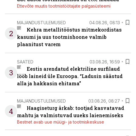
Ettevõte muutis tootmistöötajate palgasüsteemi
MAJANDUSTULEMUSED
04.08.26, 08:13
Kehra metallitööstus mitmekordistas
2
kasumi ja uus tootmishoone valmib
plaanitust varem
SAATED
03.08.26, 16:59
Eestis arendatud elektriline surfilaud
3
lööb laineid üle Euroopa. “Ladusin säästud
alla ja hakkasin ehitama”
MAJANDUSTULEMUSED
03.08.26, 08:27
Haagiseturg ärkab: tootjad kasvatavad
4
mahtu ja valmistuvad uueks laienemiseks
Bestnet avab uue müügi- ja tootmiskeskuse