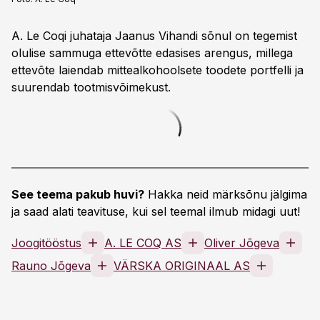
A. Le Coqi juhataja Jaanus Vihandi sõnul on tegemist
olulise sammuga ettevõtte edasises arengus, millega
ettevõte laiendab mittealkohoolsete toodete portfelli ja
suurendab tootmisvõimekust.
See teema pakub huvi?
Hakka neid märksõnu jälgima
ja saad alati teavituse, kui sel teemal ilmub midagi uut!
Joogitööstus
A. LE COQ AS
Oliver Jõgeva
Rauno Jõgeva
VÄRSKA ORIGINAAL AS