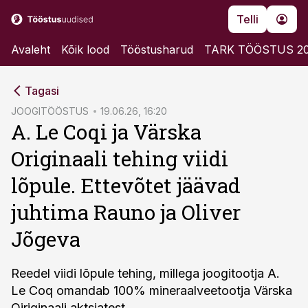
Telli
Avaleht
Kõik lood
Tööstusharud
TARK TÖÖSTUS 2
cebook
Tagasi
Twitter)
JOOGITÖÖSTUS
19.06.26, 16:20
A. Le Coqi ja Värska
kedIn
Originaali tehing viidi
ail
lõpule. Ettevõtet jäävad
k
juhtima Rauno ja Oliver
Jõgeva
Reedel viidi lõpule tehing, millega joogitootja A.
Le Coq omandab 100% mineraalveetootja Värska
Oiriginaali aktsiatest.