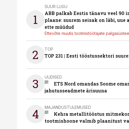
SUUR LUGU
ABB palkab Eestis tänavu veel 90 
1
plaane: suurem seisak on läbi, uue
ette müüdud
Ettevõte muutis tootmistöötajate palgasüste
TOP
2
TOP 231 | Eesti tööstussektori su
UUDISED
3
ETS Nord omandas Soome omani
jahutusseadmete ärisuuna
MAJANDUSTULEMUSED
4
Kehra metallitööstus mitmekor
tootmishoone valmib plaanitust v