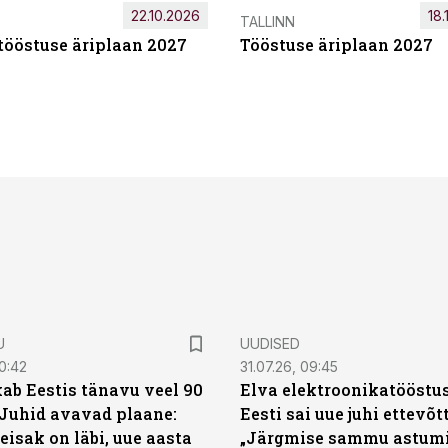
22.10.2026
18.
TALLINN
tööstuse äriplaan 2027
Tööstuse äriplaan 2027
U
UUDISED
0:42
31.07.26, 09:45
ab Eestis tänavu veel 90
Elva elektroonikatööstu
 Juhid avavad plaane:
Eesti sai uue juhi ettevõt
eisak on läbi, uue aasta
„Järgmise sammu astumi