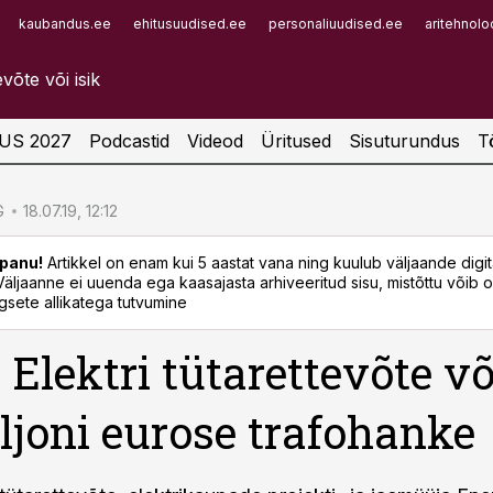
kaubandus.ee
ehitusuudised.ee
personaliuudised.ee
aritehnolo
Infopank
Radar
US 2027
Podcastid
Videod
Üritused
Sisuturundus
T
G
18.07.19, 12:12
panu!
Artikkel on enam kui 5 aastat vana ning kuulub väljaande digi
. Väljaanne ei uuenda ega kaasajasta arhiveeritud sisu, mistõttu võib ol
sete allikatega tutvumine
 Elektri tütarettevõte võ
iljoni eurose trafohanke