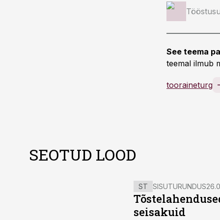
Tööstusu
See teema pa
teemal ilmub m
tooraineturg
SEOTUD LOOD
ST
SISUTURUNDUS
26.0
Tõstelahendused
seisakuid