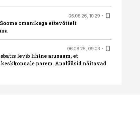
06.08.26, 10:29
Soome omanikega ettevõttelt
una
06.08.26, 09:03
batis levib lihtne arusaam, et
i keskkonnale parem. Analüüsid näitavad