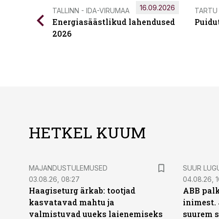
16.09.2026
TALLINN - IDA-VIRUMAA
TARTU
Energiasäästlikud lahendused
Puidu
2026
HETKEL KUUM
MAJANDUSTULEMUSED
SUUR LUG
03.08.26, 08:27
04.08.26, 1
Haagiseturg ärkab: tootjad
ABB palk
kasvatavad mahtu ja
inimest.
valmistuvad uueks laienemiseks
suurem s