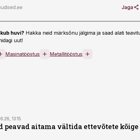
udised.ee
Jaga
kub huvi?
Hakka neid märksõnu jälgima ja saad alati teavitu
idagi uut!
Masinatööstus
Metallitööstus
6.26, 13:15
 peavad aitama vältida ettevõtete kõige