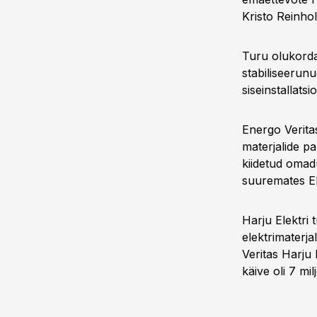
Kristo Reinhol
Turu olukorda
stabiliseerunu
siseinstallats
Energo Verita
materjalide p
kiidetud omadu
suuremates Ele
Harju Elektri 
elektrimaterja
Veritas Harju 
käive oli 7 mil