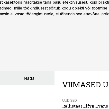
istikasektoris räägitakse täna palju efektiivsusest, kuid pra
dmed, mille töökindlusest sõltub kogu objekti või tootmise 
asin ei vasta töötingimustele, ei tähenda see ettevõtte jaoks 
rahalist kulu, venivaid tähtaegu ja suuremaid riske tööohutu
Nädal
VIIMASED U
UUDISED
Rallistaar Elfyn Evans 