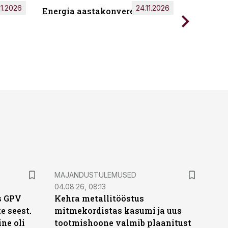
11.2026
24.11.2026
Energia aastakonverents 2026
Tark töö
MAJANDUSTULEMUSED
04.08.26, 08:13
s GPV
Kehra metallitööstus
te seest.
mitmekordistas kasumi ja uus
ne oli
tootmishoone valmib plaanitust