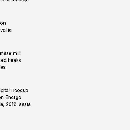
 on
val ja
mase miili
vaid heaks
des
pitalil loodud
 on Energo
le, 2018. aasta