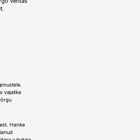
rgo Veritas
t.
imustele.
s vajalike
svõrgu
sest. Hanke
idanud
tase juhataja