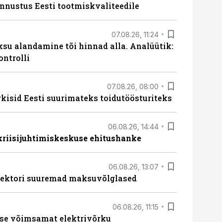
unnustus Eesti tootmiskvaliteedile
07.08.26, 11:24
ksu alandamine tõi hinnad alla. Analüütik:
ontrolli
07.08.26, 08:00
rkisid Eesti suurimateks toidutöösturiteks
06.08.26, 14:44
 kriisijuhtimiskeskuse ehitushanke
06.08.26, 13:07
ssektori suuremad maksuvõlglased
06.08.26, 11:15
se võimsamat elektrivõrku