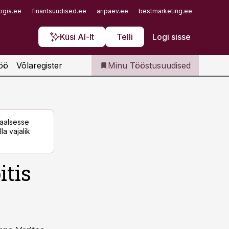
Iseteenindus
ogia.ee
finantsuudised.ee
aripaev.ee
bestmarketing.ee
finantsu
Telli Tööstusuudised
Küsi AI-lt
Telli
Logi sisse
öö
Võlaregister
Minu Tööstusuudised
taalsesse
la vajalik
itis