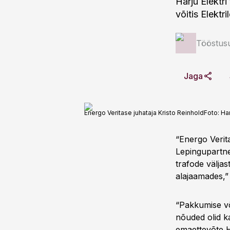
Harju Elektri
võitis Elektr
Tööstus
Jaga
Energo Veritase juhataja Kristo Reinhold
Foto:
Har
“Energo Verit
Lepingupartner
trafode väljas
alajaamades,” 
“Pakkumise võ
nõuded olid k
emaettevõte H