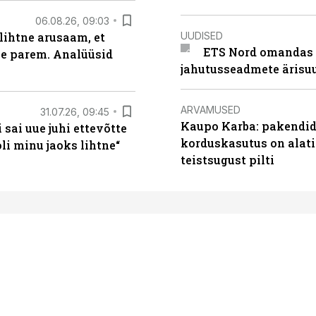
06.08.26, 09:03
UUDISED
lihtne arusaam, et
ETS Nord omandas 
le parem. Analüüsid
jahutusseadmete ärisu
ARVAMUSED
31.07.26, 09:45
Kaupo Karba: pakendide
sai uue juhi ettevõtte
korduskasutus on alat
i minu jaoks lihtne“
teistsugust pilti