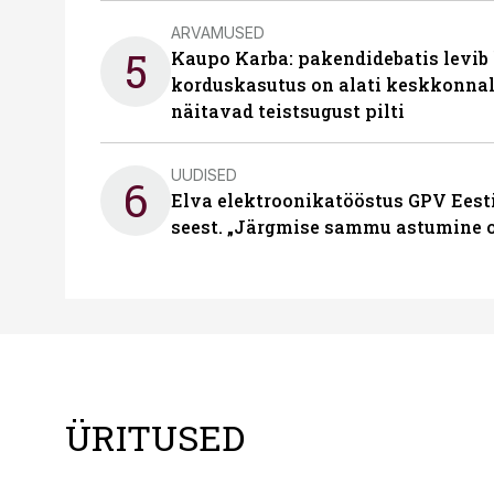
ARVAMUSED
5
Kaupo Karba: pakendidebatis levib 
korduskasutus on alati keskkonna
näitavad teistsugust pilti
UUDISED
6
Elva elektroonikatööstus GPV Eesti 
seest. „Järgmise sammu astumine ol
ÜRITUSED