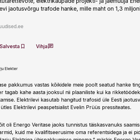
 tütarettevõte, elektrikaupade projekti- ja jaemüüja Ene
ilevi jaotusvõrgu trafode hanke, mille maht on 1,3 miljoni
uudised.ee
Salvesta
Vihja
ju Elekter
ase pakkumus vastas kõikidele meie poolt seatud hanke ting
 tagab kahe aasta jooksul nii plaaniliste kui ka rikketöödek
tamise. Elektrilevi kasutab hangitud trafosid üle Eesti jaotu
ütles Elektrilevi peaspetsialist Evelin Prüüs pressiteates.
it oli Energo Veritase jaoks tunnistus täiskasvanuks saami
armid, kuid me kvalifitseerusime oma referentsidega ja ei p
arju Elektriga ühispakkumisse minema,” märkis Energo Veri