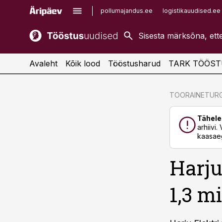
pollumajandus.ee
logistikauudised.ee
kaubandus.ee
imelineajalugu.ee
kinnisvarauudised.ee
imelineteadus.ee
Avaleht
Kõik lood
Tööstusharud
TARK TÖÖST
cebook
cebook
TOORAINETUR
Twitter)
Twitter)
Tähele
kedIn
kedIn
arhiivi
kaasaeg
ail
ail
Harju
k
k
1,3 m