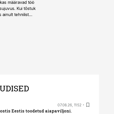
ktikas määravad töö
sujuvus. Kui tõstuk
ainult tehnilist
sele.
UDISED
07.08.26, 11:52
ostis Eestis toodetud aiapaviljoni.