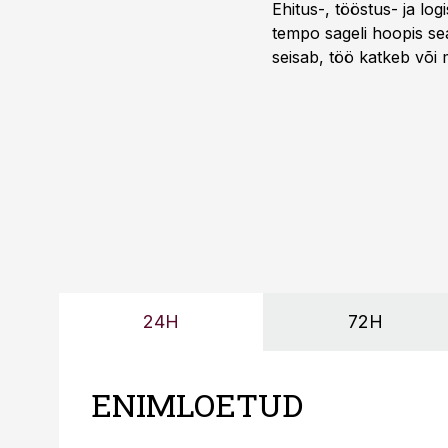
Ehitus-, tööstus- ja log
tempo sageli hoopis sea
seisab, töö katkeb või m
probleemi, vaid otsest 
24H
72H
ENIMLOETUD