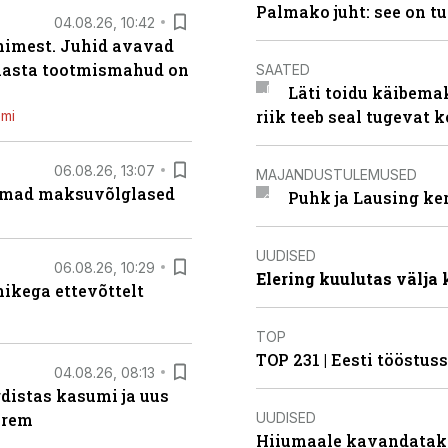
Palmako juht: see on t
04.08.26, 10:42
inimest. Juhid avavad
 aasta tootmismahud on
SAATED
Läti toidu käibema
riik teeb seal tugevat k
emi
06.08.26, 13:07
MAJANDUSTULEMUSED
uremad maksuvõlglased
Puhk ja Lausing ke
UUDISED
06.08.26, 10:29
Elering kuulutas välja
kega ettevõttelt
TOP
TOP 231 | Eesti tööstu
04.08.26, 08:13
distas kasumi ja uus
UUDISED
arem
Hiiumaale kavandatak