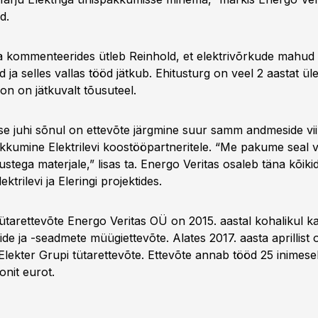
d.
 kommenteerides ütleb Reinhold, et elektrivõrkude mahud
d ja selles vallas tööd jätkub. Ehitusturg on veel 2 aastat üle
ioon on jätkuvalt tõusuteel.
se juhi sõnul on ettevõte järgmine suur samm andmeside vii
akkumine Elektrilevi koostööpartneritele. “Me pakume seal 
stega materjale,” lisas ta. Energo Veritas osaleb täna kõiki
ktrilevi ja Eleringi projektides.
tütarettevõte Energo Veritas OÜ on 2015. aastal kohalikul ka
lide ja -seadmete müügiettevõte. Alates 2017. aasta aprillist
Elekter Grupi tütarettevõte. Ettevõte annab tööd 25 inimese
jonit eurot.