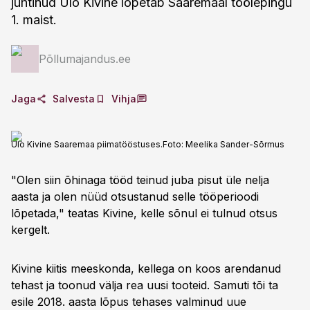
juhtinud Ülo Kivine lõpetab Saaremaal töölepingu
1. maist.
Põllumajandus.ee
Jaga
Salvesta
Vihja
Ülo Kivine Saaremaa piimatööstuses.
Foto:
Meelika Sander-Sõrmus
"Olen siin õhinaga tööd teinud juba pisut üle nelja
aasta ja olen nüüd otsustanud selle tööperioodi
lõpetada," teatas Kivine, kelle sõnul ei tulnud otsus
kergelt.
Kivine kiitis meeskonda, kellega on koos arendanud
tehast ja toonud välja rea uusi tooteid. Samuti tõi ta
esile 2018. aasta lõpus tehases valminud uue