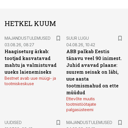
HETKEL KUUM
MAJANDUSTULEMUSED
SUUR LUGU
03.08.26, 08:27
04.08.26, 10:42
Haagiseturg ärkab:
ABB palkab Eestis
tootjad kasvatavad
tänavu veel 90 inimest.
mahtu ja valmistuvad
Juhid avavad plaane:
uueks laienemiseks
suurem seisak on läbi,
Bestnet avab uue müügi- ja
uue aasta
tootmiskeskuse
tootmismahud on ette
müüdud
Ettevõte muutis
tootmistöötajate
palgasüsteemi
UUDISED
MAJANDUSTULEMUSED