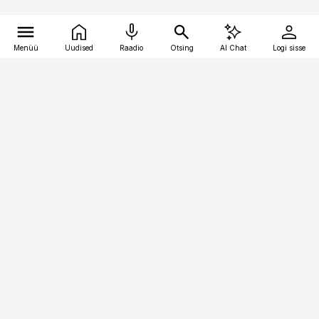
Menüü
Uudised
Raadio
Otsing
AI Chat
Logi sisse
Vana-Lõuna 39/1, 19094 Tallinn
(+372) 667 0111
toostusuudised@toostusuudised.ee
Telli
Reklaam
Firmast
Sisu kasutamisõigused
Ajakirjaniku
eetikakoodeks
Üldtingimused
Privaatsustingimused
Küpsiste poliitika
KKK
Eesti Meediaettevõtete
Eelistuste haldamine