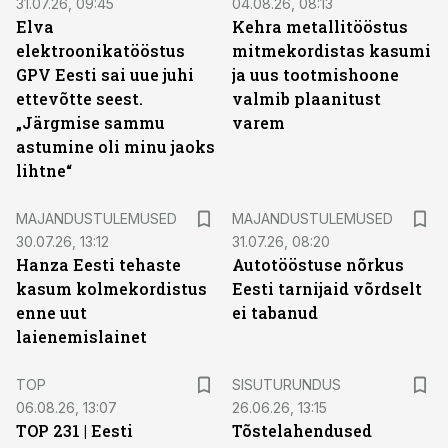
31.07.26, 09:45
04.08.26, 08:13
Elva
Kehra metallitööstus
elektroonikatööstus
mitmekordistas kasumi
GPV Eesti sai uue juhi
ja uus tootmishoone
ettevõtte seest.
valmib plaanitust
„Järgmise sammu
varem
astumine oli minu jaoks
lihtne“
MAJANDUSTULEMUSED
MAJANDUSTULEMUSED
30.07.26, 13:12
31.07.26, 08:20
Hanza Eesti tehaste
Autotööstuse nõrkus
kasum kolmekordistus
Eesti tarnijaid võrdselt
enne uut
ei tabanud
laienemislainet
ST
TOP
SISUTURUNDUS
06.08.26, 13:07
26.06.26, 13:15
TOP 231 | Eesti
Tõstelahendused