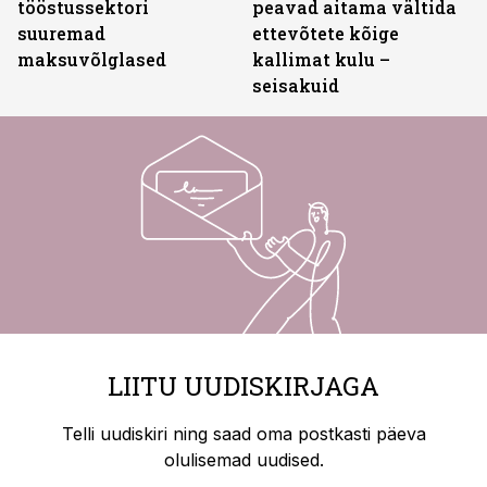
tööstussektori
peavad aitama vältida
suuremad
ettevõtete kõige
maksuvõlglased
kallimat kulu –
seisakuid
LIITU UUDISKIRJAGA
Telli uudiskiri ning saad oma postkasti päeva
olulisemad uudised.