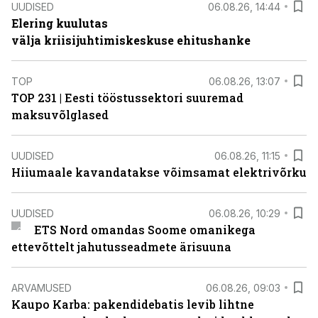
UUDISED
06.08.26, 14:44
Elering kuulutas
välja kriisijuhtimiskeskuse ehitushanke
TOP
06.08.26, 13:07
TOP 231 | Eesti tööstussektori suuremad
maksuvõlglased
UUDISED
06.08.26, 11:15
Hiiumaale kavandatakse võimsamat elektrivõrku
UUDISED
06.08.26, 10:29
ETS Nord omandas Soome omanikega
ettevõttelt jahutusseadmete ärisuuna
ARVAMUSED
06.08.26, 09:03
Kaupo Karba: pakendidebatis levib lihtne