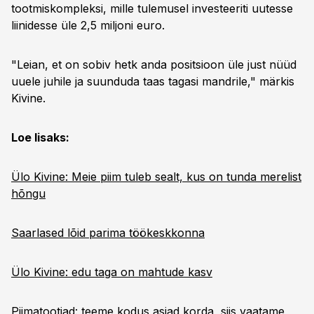
tootmiskompleksi, mille tulemusel investeeriti uutesse
liinidesse üle 2,5 miljoni euro.
"Leian, et on sobiv hetk anda positsioon üle just nüüd
uuele juhile ja suunduda taas tagasi mandrile," märkis
Kivine.
Loe lisaks:
Ülo Kivine: Meie piim tuleb sealt, kus on tunda merelist
hõngu
Saarlased lõid parima töökeskkonna
Ülo Kivine: edu taga on mahtude kasv
Piimatootjad: teeme kodus asjad korda, siis vaatame