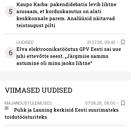
Kaupo Karba: pakendidebatis levib lihtne
5
arusaam, et korduskasutus on alati
keskkonnale parem. Analüüsid näitavad
teistsugust pilti
UUDISED
31.07.26, 09:45
Elva elektroonikatööstus GPV Eesti sai uue
6
juhi ettevõtte seest. „Järgmise sammu
astumine oli minu jaoks lihtne“
VIIMASED UUDISED
MAJANDUSTULEMUSED
07.08.26, 08:00
Puhk ja Lausing kerkisid Eesti suurimateks
toidutöösturiteks