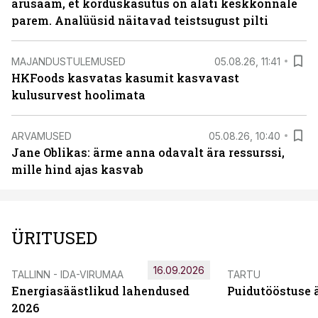
arusaam, et korduskasutus on alati keskkonnale
parem. Analüüsid näitavad teistsugust pilti
MAJANDUSTULEMUSED
05.08.26, 11:41
HKFoods kasvatas kasumit kasvavast
kulusurvest hoolimata
ARVAMUSED
05.08.26, 10:40
Jane Oblikas: ärme anna odavalt ära ressurssi,
mille hind ajas kasvab
ÜRITUSED
16.09.2026
TALLINN - IDA-VIRUMAA
TARTU
Energiasäästlikud lahendused
Puidutööstuse 
2026