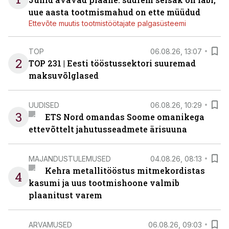
uue aasta tootmismahud on ette müüdud
Ettevõte muutis tootmistöötajate palgasüsteemi
TOP
06.08.26, 13:07
2
TOP 231 | Eesti tööstussektori suuremad
maksuvõlglased
UUDISED
06.08.26, 10:29
3
ETS Nord omandas Soome omanikega
ettevõttelt jahutusseadmete ärisuuna
MAJANDUSTULEMUSED
04.08.26, 08:13
Kehra metallitööstus mitmekordistas
4
kasumi ja uus tootmishoone valmib
plaanitust varem
ARVAMUSED
06.08.26, 09:03