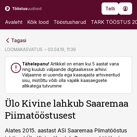
Telli
Avaleht
Kõik lood
Tööstusharud
TARK TÖÖSTUS 2
cebook
cebook
Tagasi
Twitter)
Twitter)
LOOMAKASVATUS
03.04.19, 11:39
kedIn
kedIn
Tähelepanu!
Artikkel on enam kui 5 aastat vana
ning kuulub väljaande digitaalsesse arhiivi.
ail
ail
Väljaanne ei uuenda ega kaasajasta arhiveeritud
sisu, mistõttu võib olla vajalik kaasaegsete
k
k
allikatega tutvumine
Ülo Kivine lahkub Saaremaa
Piimatööstusest
Alates 2015. aastast ASi Saaremaa Piimatööstus