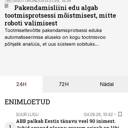
SISUTURUNDUS
13.07.26, 14:36
ST
Pakendamisliini edu algab
tootmisprotsessi mõistmisest, mitte
roboti valimisest
Tootmisettevõtte pakendamisprotsessi eduka
automatiseerimise aluseks on kogu tootmisvoo
põhjalik analüüs, et uus süsteem sobituks
olemasolevasse keskkonda, aitaks vähendada
tööjõuvajadust ning oleks valmis ka ettevõtte
tulevasteks arenguteks. Lihtsalt roboti lisamine
enamasti oodatud tulemust ei too, nendib tootmise ja
tööstuse automatiseerimislahenduste arendaja Smitech
24H
72H
Nädal
OÜ tegevjuht Sander Mitendorf.
ENIMLOETUD
SUUR LUGU
04.08.26, 10:42
ABB palkab Eestis tänavu veel 90 inimest.
1
Juhid avavad plaane: suurem seisak on läbi,