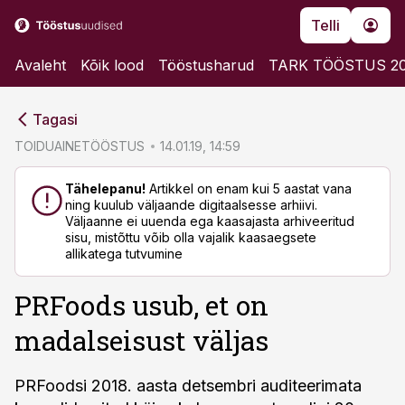
Telli
Avaleht
Kõik lood
Tööstusharud
TARK TÖÖSTUS 2
cebook
cebook
Tagasi
Twitter)
Twitter)
TOIDUAINETÖÖSTUS
14.01.19, 14:59
kedIn
kedIn
Tähelepanu!
Artikkel on enam kui 5 aastat vana
ning kuulub väljaande digitaalsesse arhiivi.
ail
ail
Väljaanne ei uuenda ega kaasajasta arhiveeritud
sisu, mistõttu võib olla vajalik kaasaegsete
k
k
allikatega tutvumine
PRFoods usub, et on
madalseisust väljas
PRFoodsi 2018. aasta detsembri auditeerimata