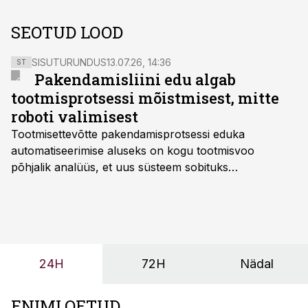
SEOTUD LOOD
SISUTURUNDUS
13.07.26, 14:36
ST
Pakendamisliini edu algab
tootmisprotsessi mõistmisest, mitte
roboti valimisest
Tootmisettevõtte pakendamisprotsessi eduka
automatiseerimise aluseks on kogu tootmisvoo
põhjalik analüüs, et uus süsteem sobituks
olemasolevasse keskkonda, aitaks vähendada
tööjõuvajadust ning oleks valmis ka ettevõtte
tulevasteks arenguteks. Lihtsalt roboti lisamine
enamasti oodatud tulemust ei too, nendib tootmise ja
tööstuse automatiseerimislahenduste arendaja Smitech
24H
72H
Nädal
OÜ tegevjuht Sander Mitendorf.
ENIMLOETUD