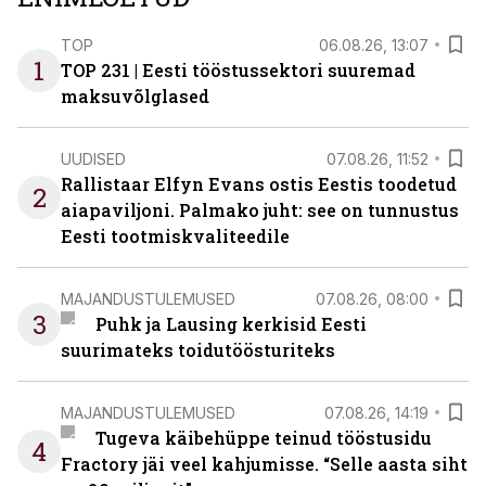
TOP
06.08.26, 13:07
1
TOP 231 | Eesti tööstussektori suuremad
maksuvõlglased
UUDISED
07.08.26, 11:52
Rallistaar Elfyn Evans ostis Eestis toodetud
2
aiapaviljoni. Palmako juht: see on tunnustus
Eesti tootmiskvaliteedile
MAJANDUSTULEMUSED
07.08.26, 08:00
3
Puhk ja Lausing kerkisid Eesti
suurimateks toidutöösturiteks
MAJANDUSTULEMUSED
07.08.26, 14:19
Tugeva käibehüppe teinud tööstusidu
4
Fractory jäi veel kahjumisse. “Selle aasta siht