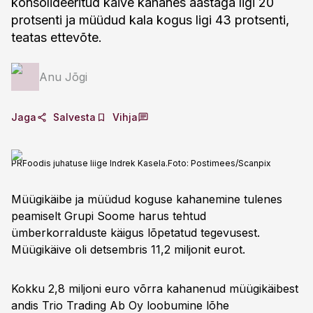
konsolideeritud käive kahanes aastaga ligi 20
protsenti ja müüdud kala kogus ligi 43 protsenti,
teatas ettevõte.
Anu Jõgi
Jaga
Salvesta
Vihja
PRFoodis juhatuse liige Indrek Kasela.
Foto:
Postimees/Scanpix
Müügikäibe ja müüdud koguse kahanemine tulenes
peamiselt Grupi Soome harus tehtud
ümberkorralduste käigus lõpetatud tegevusest.
Müügikäive oli detsembris 11,2 miljonit eurot.
Kokku 2,8 miljoni euro võrra kahanenud müügikäibest
andis Trio Trading Ab Oy loobumine lõhe