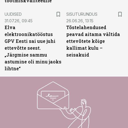
tootmiskvaliteedile
ST
UUDISED
SISUTURUNDUS
31.07.26, 09:45
26.06.26, 13:15
Elva
Tõstelahendused
elektroonikatööstus
peavad aitama vältida
GPV Eesti sai uue juhi
ettevõtete kõige
ettevõtte seest.
kallimat kulu –
„Järgmise sammu
seisakuid
astumine oli minu jaoks
lihtne“