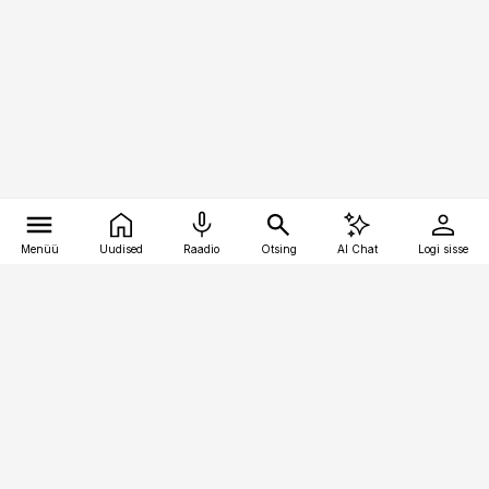
Menüü
Uudised
Raadio
Otsing
AI Chat
Logi sisse
Vana-Lõuna 39/1, 19094 Tallinn
(+372) 667 0111
toostusuudised@toostusuudised.ee
Telli
Reklaam