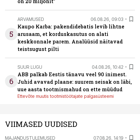
on 20 miljonit”
ARVAMUSED
06.08.26, 09:03
Kaupo Karba: pakendidebatis levib lihtne
5
arusaam, et korduskasutus on alati
keskkonnale parem. Analüüsid näitavad
teistsugust pilti
SUUR LUGU
04.08.26, 10:42
ABB palkab Eestis tänavu veel 90 inimest.
6
Juhid avavad plaane: suurem seisak on läbi,
uue aasta tootmismahud on ette müüdud
Ettevõte muutis tootmistöötajate palgasüsteemi
VIIMASED UUDISED
MAJANDUSTULEMUSED
07.08.26, 14:19