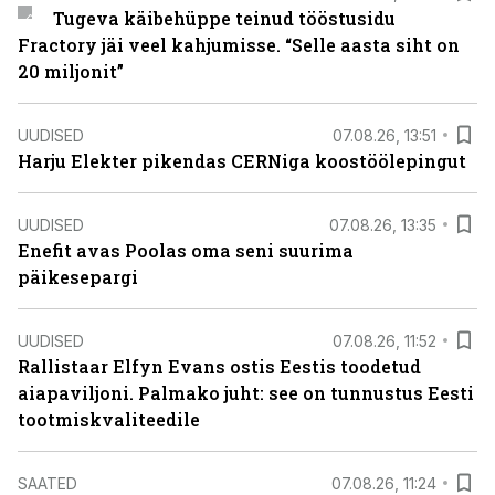
Tugeva käibehüppe teinud tööstusidu
Fractory jäi veel kahjumisse. “Selle aasta siht on
20 miljonit”
UUDISED
07.08.26, 13:51
Harju Elekter pikendas CERNiga koostöölepingut
UUDISED
07.08.26, 13:35
Enefit avas Poolas oma seni suurima
päikesepargi
UUDISED
07.08.26, 11:52
Rallistaar Elfyn Evans ostis Eestis toodetud
aiapaviljoni. Palmako juht: see on tunnustus Eesti
tootmiskvaliteedile
SAATED
07.08.26, 11:24