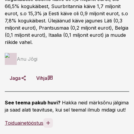
66,5% kogukäibest, Suurbritannia käive 1,7 miljonit
eurot, s.o 15,3% ja Eesti käive oli 0,9 miljonit eurot, s.o
7,8% kogukäibest. Ülejäänud käive jagunes Läti (0,3
miljonit eurot), Prantsusmaa (0,2 miljonit eurot), Belgia
(0,1 miljonit eurot), Itaalia (0,1 miljonit eurot) ja muude
riikide vahel.
Anu Jõgi
Jaga
Vihja
See teema pakub huvi?
Hakka neid märksõnu jälgima
ja saad alati teavituse, kui sel teemal ilmub midagi uut!
Toiduainetööstus