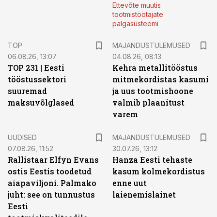
Ettevõte muutis
tootmistöötajate
palgasüsteemi
TOP
MAJANDUSTULEMUSED
06.08.26, 13:07
04.08.26, 08:13
TOP 231 | Eesti
Kehra metallitööstus
tööstussektori
mitmekordistas kasumi
suuremad
ja uus tootmishoone
maksuvõlglased
valmib plaanitust
varem
UUDISED
MAJANDUSTULEMUSED
07.08.26, 11:52
30.07.26, 13:12
Rallistaar Elfyn Evans
Hanza Eesti tehaste
ostis Eestis toodetud
kasum kolmekordistus
aiapaviljoni. Palmako
enne uut
juht: see on tunnustus
laienemislainet
Eesti