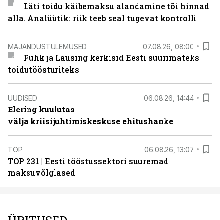
Läti toidu käibemaksu alandamine tõi hinnad
alla. Analüütik: riik teeb seal tugevat kontrolli
MAJANDUSTULEMUSED
07.08.26, 08:00
Puhk ja Lausing kerkisid Eesti suurimateks
toidutöösturiteks
UUDISED
06.08.26, 14:44
Elering kuulutas
välja kriisijuhtimiskeskuse ehitushanke
TOP
06.08.26, 13:07
TOP 231 | Eesti tööstussektori suuremad
maksuvõlglased