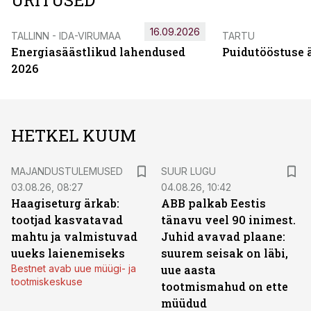
ÜRITUSED
16.09.2026
TALLINN - IDA-VIRUMAA
TARTU
Energiasäästlikud lahendused
Puidutööstuse 
2026
HETKEL KUUM
MAJANDUSTULEMUSED
SUUR LUGU
03.08.26, 08:27
04.08.26, 10:42
Haagiseturg ärkab:
ABB palkab Eestis
tootjad kasvatavad
tänavu veel 90 inimest.
mahtu ja valmistuvad
Juhid avavad plaane:
uueks laienemiseks
suurem seisak on läbi,
Bestnet avab uue müügi- ja
uue aasta
tootmiskeskuse
tootmismahud on ette
müüdud