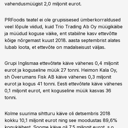
vahendusmüügist 2,0 miljonit eurot.
PRFoodis teatel ei ole grupisisesed ümberkorraldused
veel lõpule viidud, kuid Trio Trading Ab Oy müügikäibe
ja müüdud koguse väike, ent stabiilne kasv ettevõtte
kõige nõrgemast kuust 2018. aasta septembrist alates
lubab loota, et ettevõte on madalseisust väljas.
Grupi Inglismaa ettevõtete käive vähenes 0,4 miljonit
eurot ja koguseline müük 27 tonni. Heimon Kala Oy,
sh Överumans Fisk AB käive vähenes 0,3 miljonit
eurot ja kogus 41 tonni. Eesti ettevõtete käive vähenes
0,1 miljonit eurot, ent koguseline müük kasvas 36
tonni.
Kolme suurima sihtturu käive oli detsembris 2018
kokku 10,1 miljonit eurot ning see moodustas 89,6%
kogukäibest. Soome käive oli 7,5 miljonit eurot, s.o