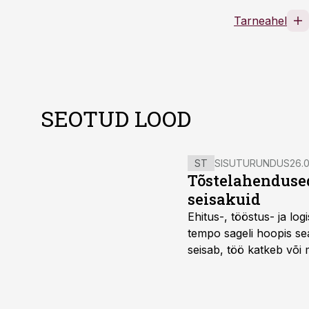
Tarneahel
SEOTUD LOOD
ST
SISUTURUNDUS
26.0
Tõstelahendused
seisakuid
Ehitus-, tööstus- ja log
tempo sageli hoopis sea
seisab, töö katkeb või m
probleemi, vaid otsest 