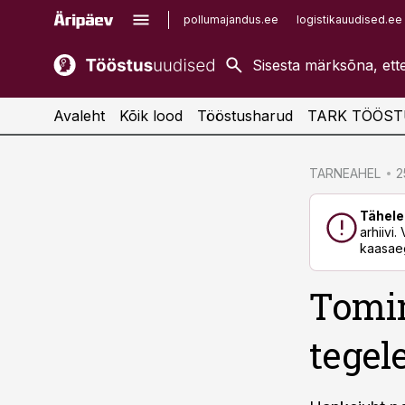
pollumajandus.ee
logistikauudised.ee
kaubandus.ee
imelineajalugu.ee
kinnisvarauudised.ee
imelineteadus.ee
Avaleht
Kõik lood
Tööstusharud
TARK TÖÖST
cebook
cebook
TARNEAHEL
2
Twitter)
Twitter)
Tähele
kedIn
kedIn
arhiivi
kaasaeg
ail
ail
Tomin
k
k
tegel