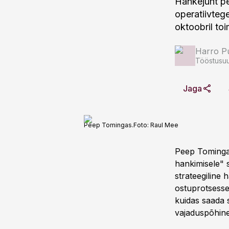
Hankejuht pe
operatiivteg
oktoobril to
Harro Pu
Tööstusuu
Jaga
Peep Tomingas.
Foto:
Raul Mee
Peep Tomingas 
hankimisele" s
strateegiline
ostuprotsesse,
kuidas saada 
vajaduspõhine 