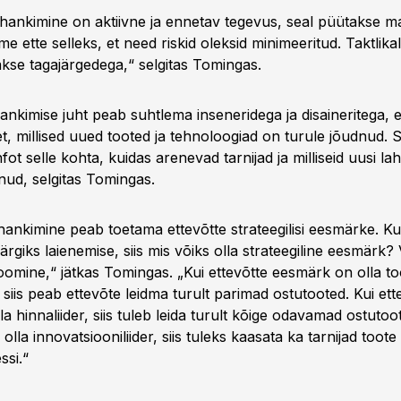
e hankimine on aktiivne ja ennetav tegevus, seal püütakse 
e ette selleks, et need riskid oleksid minimeeritud. Taktlika
akse tagajärgedega,“ selgitas Tomingas.
hankimise juht peab suhtlema inseneridega ja disaineritega, e
et, millised uued tooted ja tehnoloogiad on turule jõudnud.
fot selle kohta, kuidas arenevad tarnijad ja milliseid uusi l
nud, selgitas Tomingas.
 hankimine peab toetama ettevõtte strateegilisi eesmärke. Ku
giks laienemise, siis mis võiks olla strateegiline eesmärk?
oomine,“ jätkas Tomingas. „Kui ettevõtte eesmärk on olla t
r, siis peab ettevõte leidma turult parimad ostutooted. Kui ett
a hinnaliider, siis tuleb leida turult kõige odavamad ostutoo
olla innovatsiooniliider, siis tuleks kaasata ka tarnijad toote
ssi.“