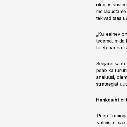
olemas süsteem
me ladustame n
tekivad taas u
„Kui eelnev on
tegema, mida k
tuleb panna ka
Seejärel saab 
peab ka turuhi
analüüsi, olem
strateegiat uut
Hankejuht ei 
Peep Tominga 
valmis, ei saa