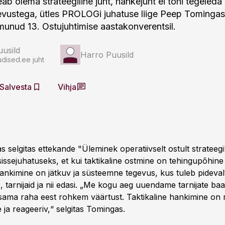
ab olema strateegiline juht, hankejuht ei tohi tegeleda
evustega, ütles PROLOGi juhatuse liige Peep Tomingas
imunud 13. Ostujuhtimise aastakonverentsil.
usild
Harro Puusild
dised.ee juht
Salvesta
Vihja
selgitas ettekande "Üleminek operatiivselt ostult strateegil
issejuhatuseks, et kui taktikaline ostmine on tehingupõhine 
 hankimine on jätkuv ja süsteemne tegevus, kus tuleb pideva
 tarnijaid ja nii edasi. „Me kogu aeg uuendame tarnijate baa
sama raha eest rohkem väärtust. Taktikaline hankimine on
ja reageeriv,“ selgitas Tomingas.