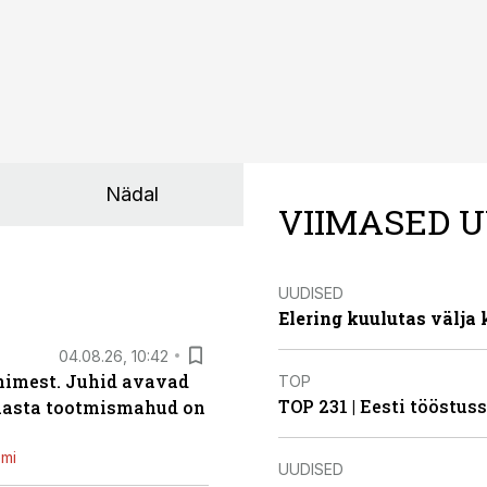
Nädal
VIIMASED U
UUDISED
Elering kuulutas välja
04.08.26, 10:42
inimest. Juhid avavad
TOP
TOP 231 | Eesti tööstu
 aasta tootmismahud on
emi
UUDISED