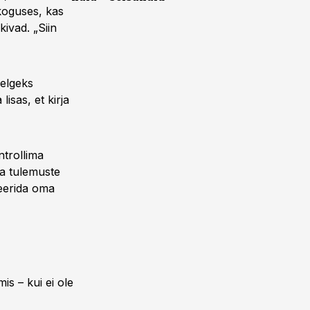
koguses, kas
ivad. „Siin
selgeks
isas, et kirja
ntrollima
ka tulemuste
geerida oma
s – kui ei ole