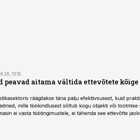
6.26, 13:15
 peavad aitama vältida ettevõtete kõige
istikasektoris räägitakse täna palju efektiivsusest, kuid pra
dmed, mille töökindlusest sõltub kogu objekti või tootmise 
asin ei vasta töötingimustele, ei tähenda see ettevõtte jaoks 
rahalist kulu, venivaid tähtaegu ja suuremaid riske tööohutu