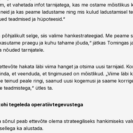
, et vahetada infot tarnijatega, kas me ostame mõistlikus 
eid ja kas peame ladustame ning mis kulud ladustamisel tek
ued teadmised ja hüpoteesid.“
 põhjalikult selge, siis valime hankestrateegiad. Me peame 
asutame praegu ja kuhu tahame jõuda,“ jätkas Tomingas ja l
 nõuded tarnijatele.
ettevõte hakata läbi viima hanget ja otsima uusi tarnijaid. Ko
nda, et veenduda, et tingimused on mõistlikud. „Viime läbi 
e teinud peale ringi, saanud uusi kogemusi ja saame korri
e teadmistega,“ ütles ta.
tohi tegeleda operatiivtegevustega
sõnul peab ettevõte olema strateegiliseks hankimiseks valmi
 sellega ka alustada.