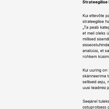
Strateegilis
Kui ettevõte p
strateegilise 
„Ta peab kateg
et meil oleks 
millised sise
sisseostuhinda
analüüsi, et 
rohkem küsimus
Kui uuring on 
skänneerima ta
selliseid asju
uusi teadmisi j
Seejärel tulek
ostuprotsess g