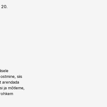
 20.
isele
ostmine, siis
lt arendada
si ja mõtleme,
 rohkem