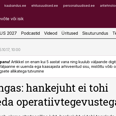
kaubandus.ee
ehitusuudised.ee
personaliuudised.ee
aritehnolo
Infopank
Radar
US 2027
Podcastid
Videod
Üritused
Sisuturundus
T
5.10.17, 10:00
panu!
Artikkel on enam kui 5 aastat vana ning kuulub väljaande digi
. Väljaanne ei uuenda ega kaasajasta arhiveeritud sisu, mistõttu võib ol
sete allikatega tutvumine
gas: hankejuht ei tohi
eda operatiivtegevusteg