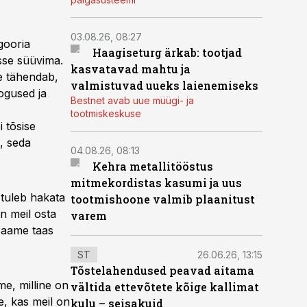
03.08.26, 08:27
gooria
Haagiseturg ärkab: tootjad
asse süüvima.
kasvatavad mahtu ja
e tähendab,
valmistuvad uueks laienemiseks
kogused ja
Bestnet avab uue müügi- ja
tootmiskeskuse
 tõsise
, seda
04.08.26, 08:13
Kehra metallitööstus
mitmekordistas kasumi ja uus
 tuleb hakata
tootmishoone valmib plaanitust
n meil osta
varem
 saame taas
ST
26.06.26, 13:15
Tõstelahendused peavad aitama
me, milline on
vältida ettevõtete kõige kallimat
e, kas meil on
kulu – seisakuid