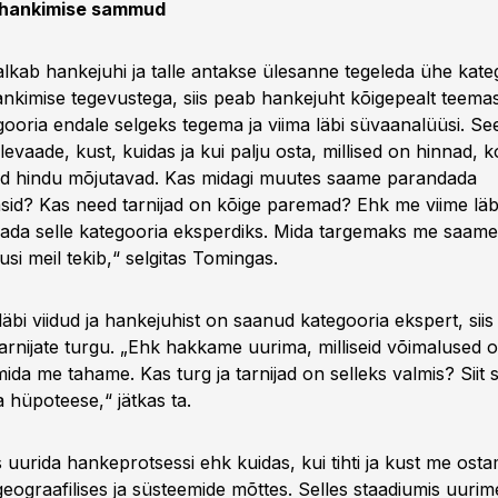
e hankimise sammud
alkab hankejuhi ja talle antakse ülesanne tegeleda ühe kate
hankimise tegevustega, siis peab hankejuht kõigepealt teem
ooria endale selgeks tegema ja viima läbi süvaanalüüsi. Se
ülevaade, kust, kuidas ja kui palju osta, millised on hinnad, 
ndid hindu mõjutavad. Kas midagi muutes saame parandada
sid? Kas need tarnijad on kõige paremad? Ehk me viime läbi
saada selle kategooria eksperdiks. Mida targemaks me saame
i meil tekib,“ selgitas Tomingas.
läbi viidud ja hankejuhist on saanud kategooria ekspert, siis
rnijate turgu. „Ehk hakkame uurima, milliseid võimalused o
, mida me tahame. Kas turg ja tarnijad on selleks valmis? Siit
a hüpoteese,“ jätkas ta.
s uurida hankeprotsessi ehk kuidas, kui tihti ja kust me osta
eograafilises ja süsteemide mõttes. Selles staadiumis uurim