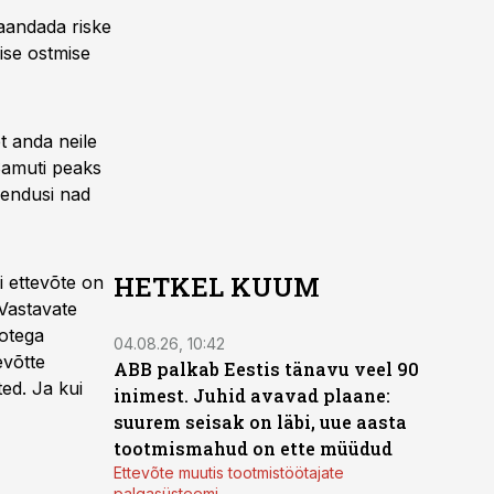
maandada riske
lise ostmise
t anda neile
 Samuti peaks
ahendusi nad
HETKEL KUUM
i ettevõte on
 Vastavate
ootega
04.08.26, 10:42
evõtte
ABB palkab Eestis tänavu veel 90
ted. Ja kui
inimest. Juhid avavad plaane:
suurem seisak on läbi, uue aasta
tootmismahud on ette müüdud
Ettevõte muutis tootmistöötajate
palgasüsteemi