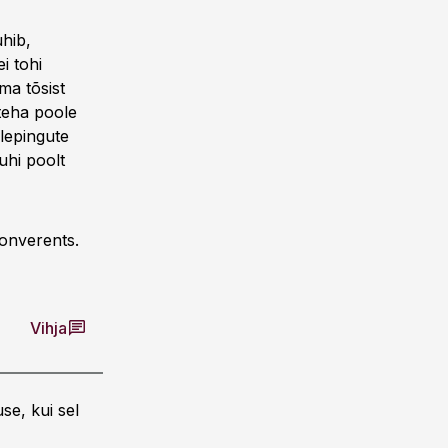
uhib,
i tohi
ma tõsist
teha poole
 lepingute
uhi poolt
akonverents.
Vihja
se, kui sel