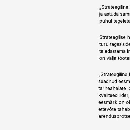
„Strateegilin
ja astuda samm
puhul tegelet
Strateegilise 
turu tagasisid
ta edastama in
on välja tööta
„Strateegiline
seadnud eesmär
tarneahelate l
kvaliteediliide
eesmärk on oll
ettevõte tahab 
arendusprotse