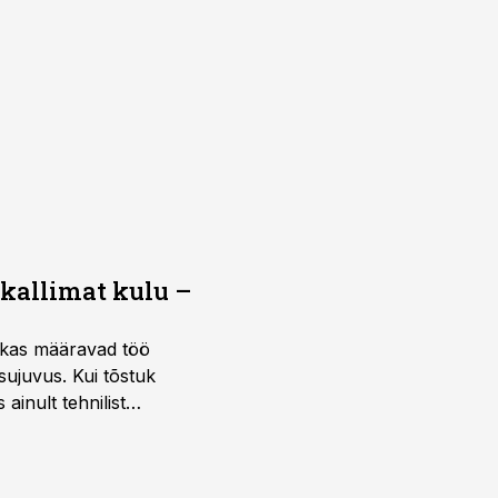
 kallimat kulu –
ktikas määravad töö
sujuvus. Kui tõstuk
ainult tehnilist
sele.