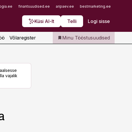
Iseteenindus
ogia.ee
finantsuudised.ee
aripaev.ee
bestmarketing.ee
finantsu
Telli Tööstusuudised
Küsi AI-lt
Telli
Logi sisse
öö
Võlaregister
Minu Tööstusuudised
taalsesse
la vajalik
a