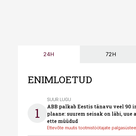
24H
72H
ENIMLOETUD
SUUR LUGU
ABB palkab Eestis tänavu veel 90 
1
plaane: suurem seisak on läbi, uue
ette müüdud
Ettevõte muutis tootmistöötajate palgasüste