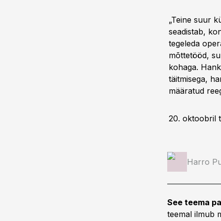
„Teine suur k
seadistab, kon
tegeleda oper
mõttetööd, su
kohaga. Hanke
täitmisega, ha
määratud reegl
20. oktoobril
Harro Pu
See teema pa
teemal ilmub m