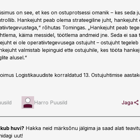
üsimus on see, et kes on ostuprotsessi omanik – kes seda j
trollib. Hankejuht peab olema strateegiline juht, hankejuht e
atiivtegevustega,“ rõhutas Tomingas. „Hankejuht peab tege
htlema, käima messidel, töötlema andmeid jne. Seda ei saa 
juht ei ole operatiivtegevusega ostujuht – ostujuht tegeleb
nkejuht valmistab lepinguid ette ostujuhile, kes tööta hankej
ite alusel.“
 toimus Logistikauudiste korraldatud 13. Ostujuhtimise aast
usild
Harro Puusild
Jaga
kub huvi?
Hakka neid märksõnu jälgima ja saad alati teavitu
idagi uut!