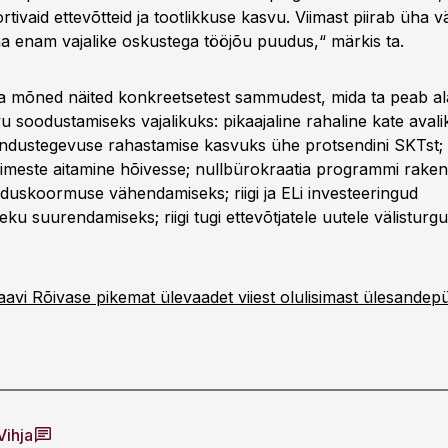
ivaid ettevõtteid ja tootlikkuse kasvu. Viimast piirab üha v
üha enam vajalike oskustega tööjõu puudus,“ märkis ta.
lja mõned näited konkreetsetest sammudest, mida ta peab al
 soodustamiseks vajalikuks: pikaajaline rahaline kate avali
endustegevuse rahastamise kasvuks ühe protsendini SKTst
imeste aitamine hõivesse; nullbürokraatia programmi rake
alduskoormuse vähendamiseks; riigi ja ELi investeeringud
eku suurendamiseks; riigi tugi ettevõtjatele uutele välisturg
avi Rõivase pikemat ülevaadet viiest olulisimast ülesandepü
Vihja