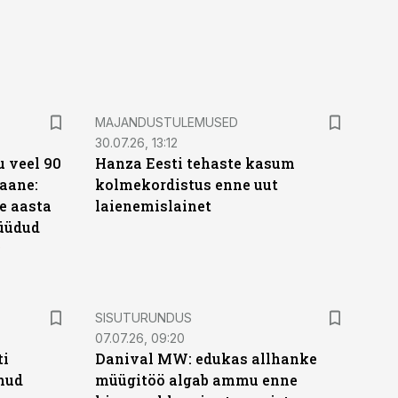
MAJANDUSTULEMUSED
30.07.26, 13:12
 veel 90
Hanza Eesti tehaste kasum
aane:
kolmekordistus enne uut
e aasta
laienemislainet
üüdud
e
ST
SISUTURUNDUS
07.07.26, 09:20
ti
Danival MW: edukas allhanke
anud
müügitöö algab ammu enne