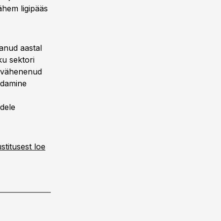
ähem ligipääs
anud aastal
ku sektori
; vähenenud
ndamine
udele
stitusest loe