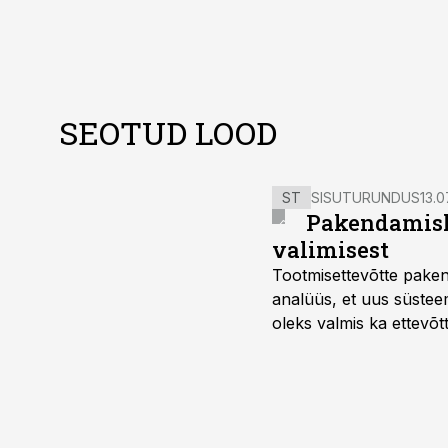
SEOTUD LOOD
ST
SISUTURUNDUS
13.0
Pakendamisli
valimisest
Tootmisettevõtte paken
analüüs, et uus süstee
oleks valmis ka ettevõt
too, nendib tootmise j
Mitendorf.