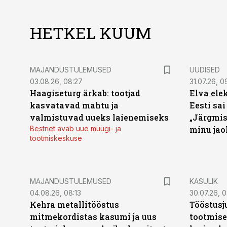
HETKEL KUUM
MAJANDUSTULEMUSED
UUDISED
03.08.26, 08:27
31.07.26, 0
Haagiseturg ärkab: tootjad
Elva ele
kasvatavad mahtu ja
Eesti sai
valmistuvad uueks laienemiseks
„Järgmis
Bestnet avab uue müügi- ja
minu jao
tootmiskeskuse
MAJANDUSTULEMUSED
KASULIK
04.08.26, 08:13
30.07.26, 0
Kehra metallitööstus
Tööstusj
mitmekordistas kasumi ja uus
tootmise