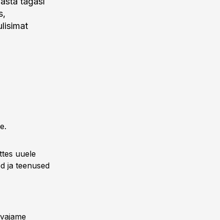
aasta tagasi
s,
lisimat
e.
ttes uuele
d ja teenused
 vajame