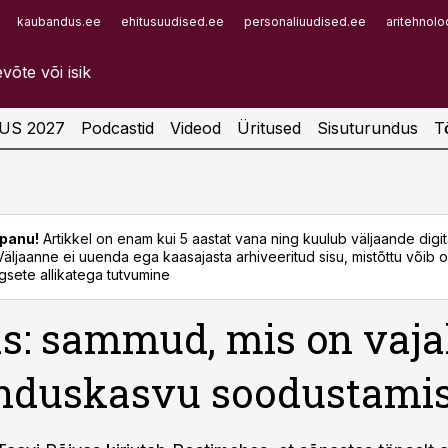
kaubandus.ee
ehitusuudised.ee
personaliuudised.ee
aritehnolo
Infopank
Radar
US 2027
Podcastid
Videod
Üritused
Sisuturundus
T
panu!
Artikkel on enam kui 5 aastat vana ning kuulub väljaande digi
. Väljaanne ei uuenda ega kaasajasta arhiveeritud sisu, mistõttu võib ol
sete allikatega tutvumine
s: sammud, mis on vaja
nduskasvu soodustami