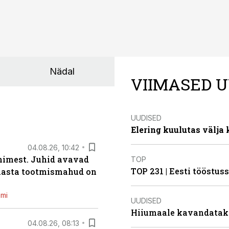
Nädal
VIIMASED U
UUDISED
Elering kuulutas välja
04.08.26, 10:42
inimest. Juhid avavad
TOP
TOP 231 | Eesti tööstu
 aasta tootmismahud on
emi
UUDISED
Hiiumaale kavandatak
04.08.26, 08:13