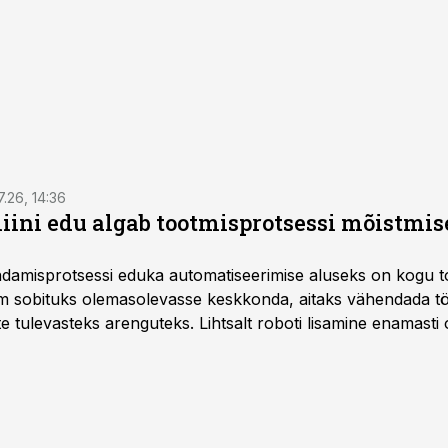
7.26, 14:36
ini edu algab tootmisprotsessi mõistmises
damisprotsessi eduka automatiseerimise aluseks on kogu t
m sobituks olemasolevasse keskkonda, aitaks vähendada tö
te tulevasteks arenguteks. Lihtsalt roboti lisamine enamasti
a tööstuse automatiseerimislahenduste arendaja Smitech OÜ