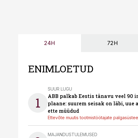
24H
72H
ENIMLOETUD
SUUR LUGU
ABB palkab Eestis tänavu veel 90 
1
plaane: suurem seisak on läbi, uue
ette müüdud
Ettevõte muutis tootmistöötajate palgasüste
MAJANDUSTULEMUSED