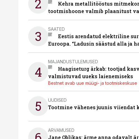
2
Kehra metallitööstus mitmekor
tootmishoone valmib plaanitust v
SAATED
3
Eestis arendatud elektriline sur
Euroopa. “Ladusin säästud alla ja 
MAJANDUSTULEMUSED
4
Haagiseturg ärkab: tootjad kas
valmistuvad uueks laienemiseks
Bestnet avab uue müügi- ja tootmiskeskuse
UUDISED
5
Tootmine vähenes juunis viiendat k
ARVAMUSED
6
Jane Oblikas: ärme anna odavalt ära