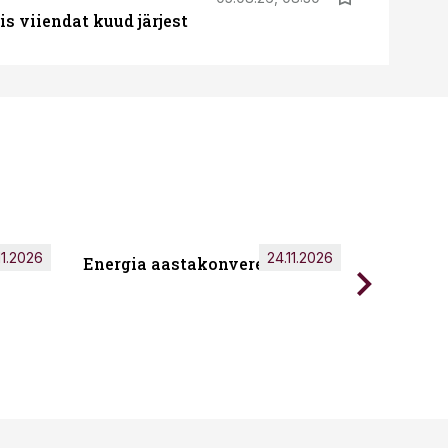
s viiendat kuud järjest
11.2026
24.11.2026
Energia aastakonverents 2026
Tark töö