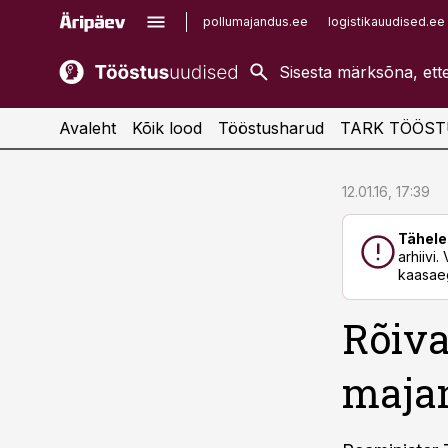
pollumajandus.ee
logistikauudised.ee
kaubandus.ee
imelineajalugu.ee
kinnisvarauudised.ee
imelineteadus.ee
Avaleht
Kõik lood
Tööstusharud
TARK TÖÖST
cebook
cebook
12.01.16, 17:39
Twitter)
Twitter)
Tähele
kedIn
kedIn
arhiivi
kaasaeg
ail
ail
Rõiva
k
k
maja