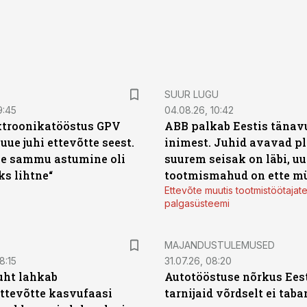
SUUR LUGU
9:45
04.08.26, 10:42
ktroonikatööstus GPV
ABB palkab Eestis tänavu
 uue juhi ettevõtte seest.
inimest. Juhid avavad pl
e sammu astumine oli
suurem seisak on läbi, uu
ks lihtne“
tootmismahud on ette m
Ettevõte muutis tootmistöötajat
palgasüsteemi
MAJANDUSTULEMUSED
8:15
31.07.26, 08:20
uht lahkab
Autotööstuse nõrkus Ees
ttevõtte kasvufaasi
tarnijaid võrdselt ei tab