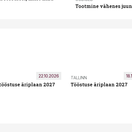
Tootmine vähenes juuni
22.10.2026
18.
TALLINN
tööstuse äriplaan 2027
Tööstuse äriplaan 2027