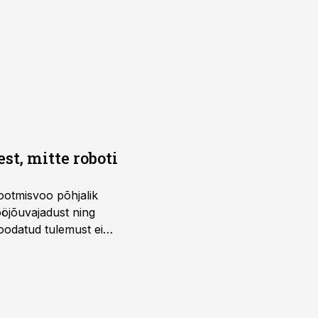
t, mitte roboti
ootmisvoo põhjalik
öjõuvajadust ning
 oodatud tulemust ei
 tegevjuht Sander