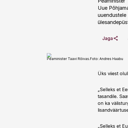
Peaminister 
Uue Põhjamaa 
uuendustele 
ülesandepüsti
Jaga
Peaminister Taavi Rõivas.
Foto:
Andres Haabu
Üks viiest ol
„Selleks et E
tasandile. Sa
on ka välist
lisandväärtuse
„Selleks et E