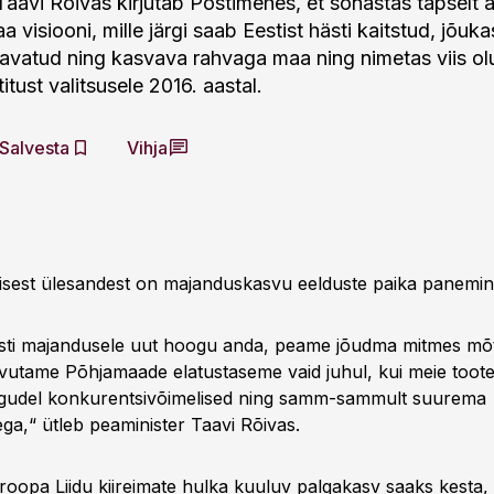
Taavi Rõivas kirjutab Postimehes, et sõnastas täpselt 
visiooni, mille järgi saab Eestist hästi kaitstud, jõuka
avatud ning kasvava rahvaga maa ning nimetas viis olu
tust valitsusele 2016. aastal.
Salvesta
Vihja
ulisest ülesandest on majanduskasvu eelduste paika panemin
esti majandusele uut hoogu anda, peame jõudma mitmes mõ
avutame Põhjamaade elatustaseme vaid juhul, kui meie toote
urgudel konkurentsivõimelised ning samm-sammult suurema
ga,“ ütleb peaminister Taavi Rõivas.
uroopa Liidu kiireimate hulka kuuluv palgakasv saaks kesta,