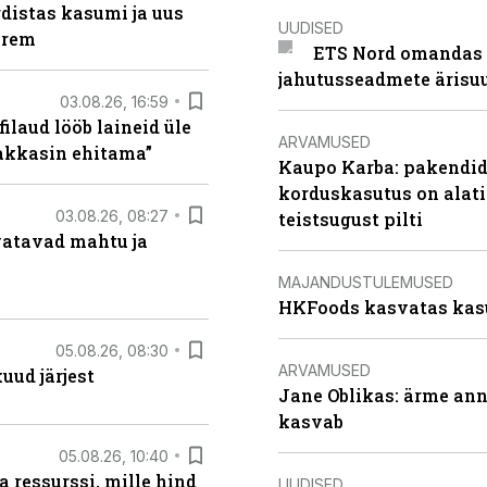
distas kasumi ja uus
UUDISED
arem
ETS Nord omandas 
jahutusseadmete ärisu
03.08.26, 16:59
filaud lööb laineid üle
ARVAMUSED
hakkasin ehitama”
Kaupo Karba: pakendide
korduskasutus on alat
03.08.26, 08:27
teistsugust pilti
vatavad mahtu ja
MAJANDUSTULEMUSED
HKFoods kasvatas kas
05.08.26, 08:30
ARVAMUSED
uud järjest
Jane Oblikas: ärme anna
kasvab
05.08.26, 10:40
 ressurssi, mille hind
UUDISED