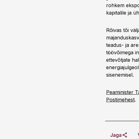
rohkem eksport
kapitalile ja 
Rõivas tõi vä
majanduskasvu
teadus- ja ar
töövõimega in
ettevõtjate h
energiajulgeol
sisenemisel.
Peaminister Ta
Postimehest
.
Jaga