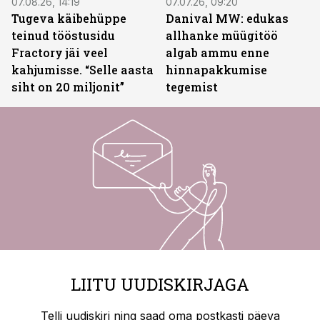
07.08.26, 14:19
07.07.26, 09:20
Tugeva käibehüppe
Danival MW: edukas
teinud tööstusidu
allhanke müügitöö
Fractory jäi veel
algab ammu enne
kahjumisse. “Selle aasta
hinnapakkumise
siht on 20 miljonit”
tegemist
LIITU UUDISKIRJAGA
Telli uudiskiri ning saad oma postkasti päeva