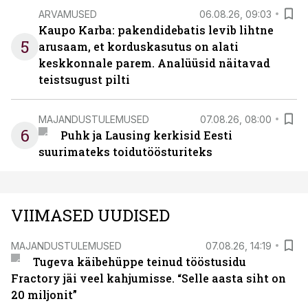
ARVAMUSED
06.08.26, 09:03
Kaupo Karba: pakendidebatis levib lihtne
5
arusaam, et korduskasutus on alati
keskkonnale parem. Analüüsid näitavad
teistsugust pilti
MAJANDUSTULEMUSED
07.08.26, 08:00
6
Puhk ja Lausing kerkisid Eesti
suurimateks toidutöösturiteks
VIIMASED UUDISED
MAJANDUSTULEMUSED
07.08.26, 14:19
Tugeva käibehüppe teinud tööstusidu
Fractory jäi veel kahjumisse. “Selle aasta siht on
20 miljonit”