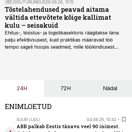
SISUTURUNDUS
26.06.26, 13:15
ST
Tõstelahendused peavad aitama
vältida ettevõtete kõige kallimat
kulu – seisakuid
Ehitus-, tööstus- ja logistikasektoris räägitakse täna
palju efektiivsusest, kuid praktikas määravad töö
tempo sageli hoopis seadmed, mille töökindlusest
sõltub kogu objekti või tootmise sujuvus. Kui tõstuk
seisab, töö katkeb või masin ei vasta töötingimustele,
ei tähenda see ettevõtte jaoks ainult tehnilist
probleemi, vaid otsest rahalist kulu, venivaid tähtaegu
ja suuremaid riske tööohutusele.
24H
72H
Nädal
ENIMLOETUD
SUUR LUGU
04.08.26, 10:42
ABB palkab Eestis tänavu veel 90 inimest.