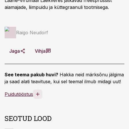
Lääne-Virumaal Laekveres jätkavad freesprussist
aiamajade, liimpuidu ja küttegraanuli tootmisega.
Raigo Neudorf
Jaga
Vihja
See teema pakub huvi?
Hakka neid märksõnu jälgima
ja saad alati teavituse, kui sel teemal ilmub midagi uut!
Puidutööstus
SEOTUD LOOD