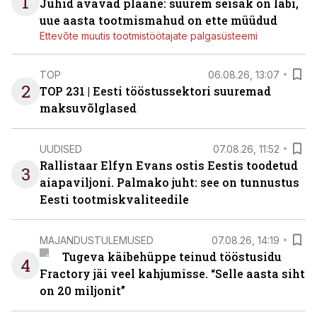
1
Juhid avavad plaane: suurem seisak on läbi,
uue aasta tootmismahud on ette müüdud
Ettevõte muutis tootmistöötajate palgasüsteemi
TOP
06.08.26, 13:07
2
TOP 231 | Eesti tööstussektori suuremad
maksuvõlglased
UUDISED
07.08.26, 11:52
Rallistaar Elfyn Evans ostis Eestis toodetud
3
aiapaviljoni. Palmako juht: see on tunnustus
Eesti tootmiskvaliteedile
MAJANDUSTULEMUSED
07.08.26, 14:19
Tugeva käibehüppe teinud tööstusidu
4
Fractory jäi veel kahjumisse. “Selle aasta siht
on 20 miljonit”