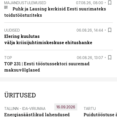
MAJANDUSTULEMUSED
07.08.26, 08:00
Puhk ja Lausing kerkisid Eesti suurimateks
toidutöösturiteks
UUDISED
06.08.26, 14:44
Elering kuulutas
välja kriisijuhtimiskeskuse ehitushanke
TOP
06.08.26, 13:07
TOP 231 | Eesti tööstussektori suuremad
maksuvõlglased
ÜRITUSED
16.09.2026
TALLINN - IDA-VIRUMAA
TARTU
Energiasäästlikud lahendused
Puidutööstuse 