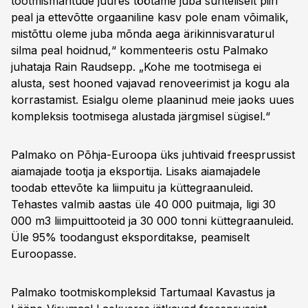
tootmismahtude juures töötame juba suhteliselt piiri
peal ja ettevõtte orgaaniline kasv pole enam võimalik,
mistõttu oleme juba mõnda aega ärikinnisvaraturul
silma peal hoidnud,“ kommenteeris ostu Palmako
juhataja Rain Raudsepp. „Kohe me tootmisega ei
alusta, sest hooned vajavad renoveerimist ja kogu ala
korrastamist. Esialgu oleme plaaninud meie jaoks uues
kompleksis tootmisega alustada järgmisel sügisel.“
Palmako on Põhja-Euroopa üks juhtivaid freesprussist
aiamajade tootja ja eksportija. Lisaks aiamajadele
toodab ettevõte ka liimpuitu ja küttegraanuleid.
Tehastes valmib aastas üle 40 000 puitmaja, ligi 30
000 m3 liimpuittooteid ja 30 000 tonni küttegraanuleid.
Üle 95% toodangust eksporditakse, peamiselt
Euroopasse.
Palmako tootmiskompleksid Tartumaal Kavastus ja