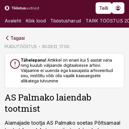
Telli
Avaleht
Kõik lood
Tööstusharud
TARK TÖÖSTUS 2
cebook
cebook
Tagasi
Twitter)
Twitter)
PUIDUTÖÖSTUS
30.09.13, 17:00
kedIn
kedIn
Tähelepanu!
Artikkel on enam kui 5 aastat vana
ning kuulub väljaande digitaalsesse arhiivi.
ail
ail
Väljaanne ei uuenda ega kaasajasta arhiveeritud
sisu, mistõttu võib olla vajalik kaasaegsete
k
k
allikatega tutvumine
AS Palmako laiendab
tootmist
Aiamajade tootja AS Palmako soetas Põltsamaal