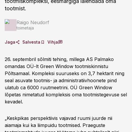
tootmiskompleksi, eesmärgiga laiendada oma
tootmist.
Raigo Neudorf
toimetaja
Jaga
Salvesta
Vihja
26. septembril sõlmiti tehing, millega AS Palmako
omandas OÜ-lt Green Window tootmiskinnistu
Põltsamaal. Kompleksi suuruseks on 3,7 hektarit ning
seal asuvate tootmis- ja administratiivhoonete pind
ulatub ca 6000 ruutmeetrini. OÜ Green Window
lõpetas nimetatud kompleksis oma tootmistegevuse sel
kevadel.
„Keskpikas perspektiivis vajavad ruumi juurde nii
aiamaja kui ka liimpuidu tootmised. Praeguste