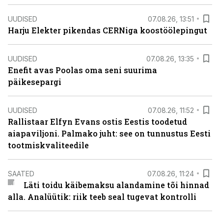
UUDISED
07.08.26, 13:51
Harju Elekter pikendas CERNiga koostöölepingut
UUDISED
07.08.26, 13:35
Enefit avas Poolas oma seni suurima
päikesepargi
UUDISED
07.08.26, 11:52
Rallistaar Elfyn Evans ostis Eestis toodetud
aiapaviljoni. Palmako juht: see on tunnustus Eesti
tootmiskvaliteedile
SAATED
07.08.26, 11:24
Läti toidu käibemaksu alandamine tõi hinnad
alla. Analüütik: riik teeb seal tugevat kontrolli