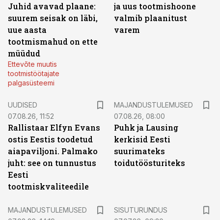
Juhid avavad plaane:
ja uus tootmishoone
suurem seisak on läbi,
valmib plaanitust
uue aasta
varem
tootmismahud on ette
müüdud
Ettevõte muutis
tootmistöötajate
palgasüsteemi
UUDISED
MAJANDUSTULEMUSED
07.08.26, 11:52
07.08.26, 08:00
Rallistaar Elfyn Evans
Puhk ja Lausing
ostis Eestis toodetud
kerkisid Eesti
aiapaviljoni. Palmako
suurimateks
juht: see on tunnustus
toidutöösturiteks
Eesti
tootmiskvaliteedile
ST
MAJANDUSTULEMUSED
SISUTURUNDUS