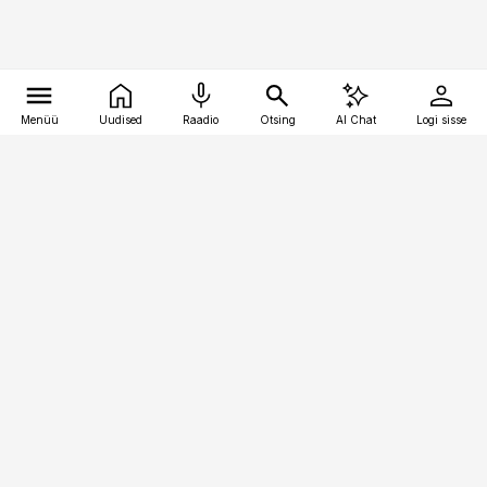
Menüü
Uudised
Raadio
Otsing
AI Chat
Logi sisse
Vana-Lõuna 39/1, 19094 Tallinn
(+372) 667 0111
toostusuudised@toostusuudised.ee
Telli
Reklaam
Firmast
Sisu kasutamisõigused
Ajakirjaniku
eetikakoodeks
Üldtingimused
Privaatsustingimused