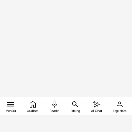
Menüü
Uudised
Raadio
Otsing
AI Chat
Logi sisse