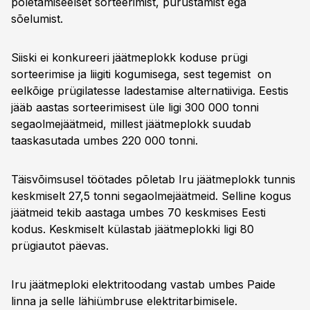
põletamiseelset sorteerimist, purustamist ega
sõelumist.
Siiski ei konkureeri jäätmeplokk koduse prügi
sorteerimise ja liigiti kogumisega, sest tegemist on
eelkõige prügilatesse ladestamise alternatiiviga. Eestis
jääb aastas sorteerimisest üle ligi 300 000 tonni
segaolmejäätmeid, millest jäätmeplokk suudab
taaskasutada umbes 220 000 tonni.
Täisvõimsusel töötades põletab Iru jäätmeplokk tunnis
keskmiselt 27,5 tonni segaolmejäätmeid. Selline kogus
jäätmeid tekib aastaga umbes 70 keskmises Eesti
kodus. Keskmiselt külastab jäätmeplokki ligi 80
prügiautot päevas.
Iru jäätmeploki elektritoodang vastab umbes Paide
linna ja selle lähiümbruse elektritarbimisele.