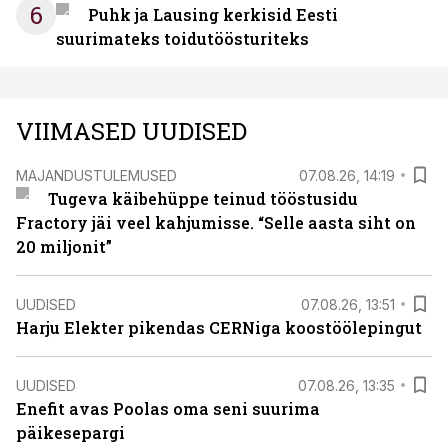
6
Puhk ja Lausing kerkisid Eesti
suurimateks toidutöösturiteks
VIIMASED UUDISED
MAJANDUSTULEMUSED
07.08.26, 14:19
Tugeva käibehüppe teinud tööstusidu
Fractory jäi veel kahjumisse. “Selle aasta siht on
20 miljonit”
UUDISED
07.08.26, 13:51
Harju Elekter pikendas CERNiga koostöölepingut
UUDISED
07.08.26, 13:35
Enefit avas Poolas oma seni suurima
päikesepargi