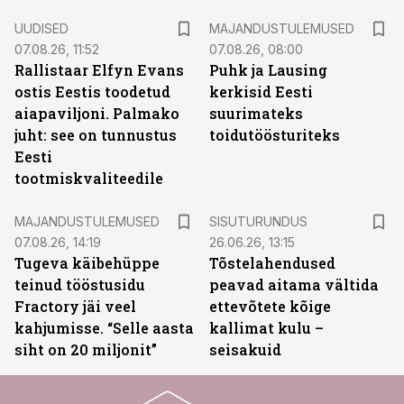
UUDISED
MAJANDUSTULEMUSED
07.08.26, 11:52
07.08.26, 08:00
Rallistaar Elfyn Evans
Puhk ja Lausing
ostis Eestis toodetud
kerkisid Eesti
aiapaviljoni. Palmako
suurimateks
juht: see on tunnustus
toidutöösturiteks
Eesti
tootmiskvaliteedile
ST
MAJANDUSTULEMUSED
SISUTURUNDUS
07.08.26, 14:19
26.06.26, 13:15
Tugeva käibehüppe
Tõstelahendused
teinud tööstusidu
peavad aitama vältida
Fractory jäi veel
ettevõtete kõige
kahjumisse. “Selle aasta
kallimat kulu –
siht on 20 miljonit”
seisakuid