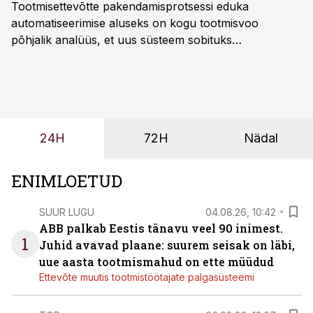
Tootmisettevõtte pakendamisprotsessi eduka
automatiseerimise aluseks on kogu tootmisvoo
põhjalik analüüs, et uus süsteem sobituks
olemasolevasse keskkonda, aitaks vähendada
tööjõuvajadust ning oleks valmis ka ettevõtte
tulevasteks arenguteks. Lihtsalt roboti lisamine
enamasti oodatud tulemust ei too, nendib tootmise ja
tööstuse automatiseerimislahenduste arendaja Smitech
24H
72H
Nädal
OÜ tegevjuht Sander Mitendorf.
ENIMLOETUD
SUUR LUGU
04.08.26, 10:42
ABB palkab Eestis tänavu veel 90 inimest.
1
Juhid avavad plaane: suurem seisak on läbi,
uue aasta tootmismahud on ette müüdud
Ettevõte muutis tootmistöötajate palgasüsteemi