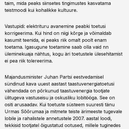
taim, mida peaks siinsetes tingimustes kasvatama
teistmoodi kui kohalikke kultuure.
Vastupidi: elektrituru avanemine peabki toetusi
korrigeerima. Kui hind on niigi kõrge ja võimaldab
kasumit teenida, ei peaks riik omalt poolt enam
toetama. Igasugune toetamine saab olla vaid nn
üleminekuaja nähtus, kogu äri toetustele ülesehitamist
ei pea riik tolereerima.
Majandusminister Juhan Partsi eestvedamisel
sündinud kava uuest aastast taastuvenergiatoetusi
vähendada on põrkunud taastuvenergia tootjate
ülitugeva vastuseisu ja oskusliku lobitööga. See on
ositi arusaadav. Kui toetuste süsteem suuresti tänu
Urmas Sõõrumaa ja mitmete teiste ärimeeste tugevale
lobile ja rahalistele annetustele 2007. aastal loodi,
tekkisid tootjatel õigustatud ootused, millele tuginedes