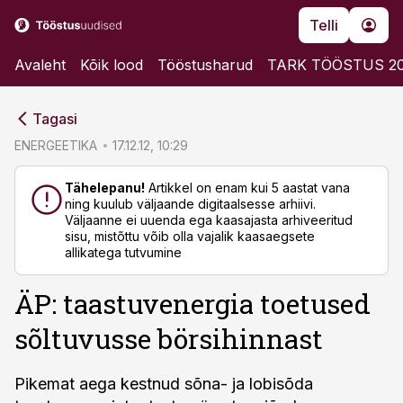
Telli
Avaleht
Kõik lood
Tööstusharud
TARK TÖÖSTUS 2
cebook
cebook
Tagasi
Twitter)
Twitter)
ENERGEETIKA
17.12.12, 10:29
kedIn
kedIn
Tähelepanu!
Artikkel on enam kui 5 aastat vana
ning kuulub väljaande digitaalsesse arhiivi.
ail
ail
Väljaanne ei uuenda ega kaasajasta arhiveeritud
sisu, mistõttu võib olla vajalik kaasaegsete
k
k
allikatega tutvumine
ÄP: taastuvenergia toetused
sõltuvusse börsihinnast
Pikemat aega kestnud sõna- ja lobisõda