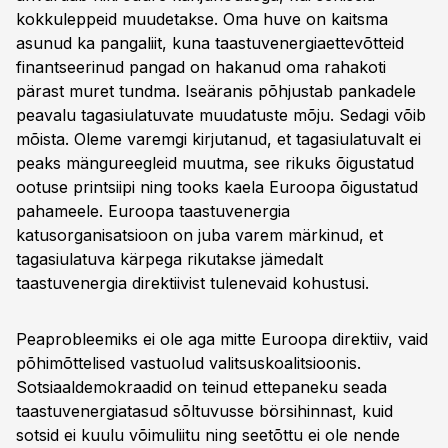
kokkuleppeid muudetakse. Oma huve on kaitsma
asunud ka pangaliit, kuna taastuvenergiaettevõtteid
finantseerinud pangad on hakanud oma rahakoti
pärast muret tundma. Iseäranis põhjustab pankadele
peavalu tagasiulatuvate muudatuste mõju. Sedagi võib
mõista. Oleme varemgi kirjutanud, et tagasiulatuvalt ei
peaks mängureegleid muutma, see rikuks õigustatud
ootuse printsiipi ning tooks kaela Euroopa õigustatud
pahameele. Euroopa taastuvenergia
katusorganisatsioon on juba varem märkinud, et
tagasiulatuva kärpega rikutakse jämedalt
taastuvenergia direktiivist tulenevaid kohustusi.
Peaprobleemiks ei ole aga mitte Euroopa direktiiv, vaid
põhimõttelised vastuolud valitsuskoalitsioonis.
Sotsiaaldemokraadid on teinud ettepaneku seada
taastuvenergiatasud sõltuvusse börsihinnast, kuid
sotsid ei kuulu võimuliitu ning seetõttu ei ole nende