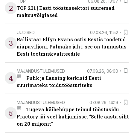
TOP
06.08.26, 13:07
2
TOP 231 | Eesti tööstussektori suuremad
maksuvõlglased
UUDISED
07.08.26, 11:52
Rallistaar Elfyn Evans ostis Eestis toodetud
3
aiapaviljoni. Palmako juht: see on tunnustus
Eesti tootmiskvaliteedile
MAJANDUSTULEMUSED
07.08.26, 08:00
4
Puhk ja Lausing kerkisid Eesti
suurimateks toidutöösturiteks
MAJANDUSTULEMUSED
07.08.26, 14:19
Tugeva käibehüppe teinud tööstusidu
5
Fractory jäi veel kahjumisse. “Selle aasta siht
on 20 miljonit”