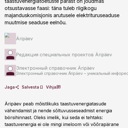
taastuvenergiatoetuste pärast on jõudmas
otsustavasse faasi: täna tuleb riigikogu
majanduskomisjonis arutusele elektrituruseaduse
muutmise seaduse eelnõu.
Äripäev
Редакция специальных проектов Äripäev
Электронный справочник Äripäev
Электронный справочник Äripäev – уникальный инфоре
Jaga
Salvesta
Vihja
Äripäev peab mõistlikuks taastuvenergiatasude
vähendamist ja nende sõltuvusseseadmist energia
börsihinnast. Oleks imelik, kui seda ei tehtaks:
taastuvenergia ei ole mingi imeloom või võõrapärane