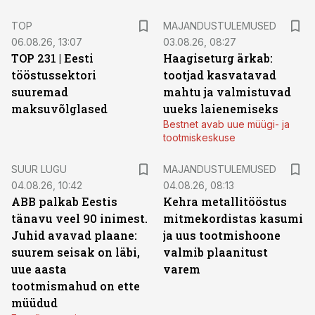
TOP
MAJANDUSTULEMUSED
06.08.26, 13:07
03.08.26, 08:27
TOP 231 | Eesti
Haagiseturg ärkab:
tööstussektori
tootjad kasvatavad
suuremad
mahtu ja valmistuvad
maksuvõlglased
uueks laienemiseks
Bestnet avab uue müügi- ja
tootmiskeskuse
SUUR LUGU
MAJANDUSTULEMUSED
04.08.26, 10:42
04.08.26, 08:13
ABB palkab Eestis
Kehra metallitööstus
tänavu veel 90 inimest.
mitmekordistas kasumi
Juhid avavad plaane:
ja uus tootmishoone
suurem seisak on läbi,
valmib plaanitust
uue aasta
varem
tootmismahud on ette
müüdud