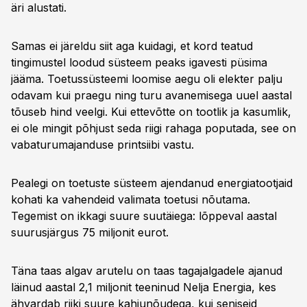
äri alustati.
Samas ei järeldu siit aga kuidagi, et kord teatud
tingimustel loodud süsteem peaks igavesti püsima
jääma. Toetussüsteemi loomise aegu oli elekter palju
odavam kui praegu ning turu avanemisega uuel aastal
tõuseb hind veelgi. Kui ettevõtte on tootlik ja kasumlik,
ei ole mingit põhjust seda riigi rahaga poputada, see on
vabaturumajanduse printsiibi vastu.
Pealegi on toetuste süsteem ajendanud energiatootjaid
kohati ka vahendeid valimata toetusi nõutama.
Tegemist on ikkagi suure suutäiega: lõppeval aastal
suurusjärgus 75 miljonit eurot.
Täna taas algav arutelu on taas tagajalgadele ajanud
läinud aastal 2,1 miljonit teeninud Nelja Energia, kes
ähvardab riiki suure kahjunõudega, kui seniseid