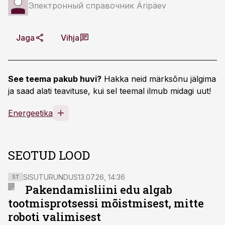
Электронный справочник Äripäev
Jaga
Vihja
See teema pakub huvi?
Hakka neid märksõnu jälgima
ja saad alati teavituse, kui sel teemal ilmub midagi uut!
Energeetika
SEOTUD LOOD
SISUTURUNDUS
13.07.26, 14:36
ST
Pakendamisliini edu algab
tootmisprotsessi mõistmisest, mitte
roboti valimisest