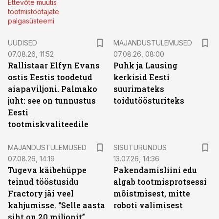
Ettevõte muutis
tootmistöötajate
palgasüsteemi
UUDISED
MAJANDUSTULEMUSED
07.08.26, 11:52
07.08.26, 08:00
Rallistaar Elfyn Evans
Puhk ja Lausing
ostis Eestis toodetud
kerkisid Eesti
aiapaviljoni. Palmako
suurimateks
juht: see on tunnustus
toidutöösturiteks
Eesti
tootmiskvaliteedile
ST
MAJANDUSTULEMUSED
SISUTURUNDUS
07.08.26, 14:19
13.07.26, 14:36
Tugeva käibehüppe
Pakendamisliini edu
teinud tööstusidu
algab tootmisprotsessi
Fractory jäi veel
mõistmisest, mitte
kahjumisse. “Selle aasta
roboti valimisest
siht on 20 miljonit”