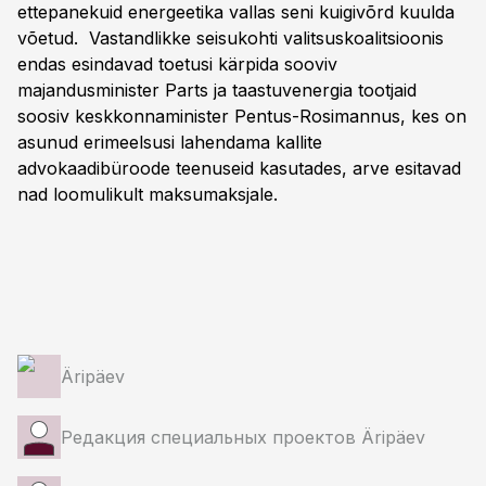
ettepanekuid energeetika vallas seni kuigivõrd kuulda
võetud. Vastandlikke seisukohti valitsuskoalitsioonis
endas esindavad toetusi kärpida sooviv
majandusminister Parts ja taastuvenergia tootjaid
soosiv keskkonnaminister Pentus-Rosimannus, kes on
asunud erimeelsusi lahendama kallite
advokaadibüroode teenuseid kasutades, arve esitavad
nad loomulikult maksumaksjale.
Äripäev
Редакция специальных проектов Äripäev