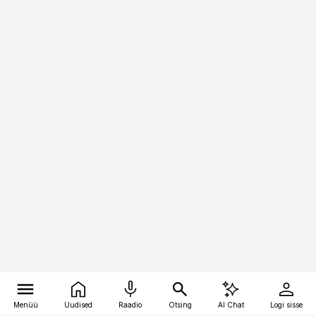
Menüü
Uudised
Raadio
Otsing
AI Chat
Logi sisse