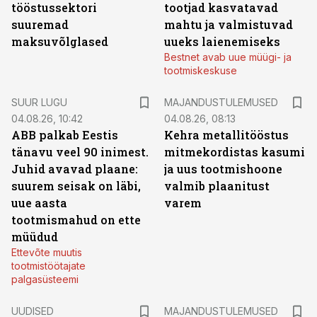
tööstussektori
tootjad kasvatavad
suuremad
mahtu ja valmistuvad
maksuvõlglased
uueks laienemiseks
Bestnet avab uue müügi- ja
tootmiskeskuse
SUUR LUGU
MAJANDUSTULEMUSED
04.08.26, 10:42
04.08.26, 08:13
ABB palkab Eestis
Kehra metallitööstus
tänavu veel 90 inimest.
mitmekordistas kasumi
Juhid avavad plaane:
ja uus tootmishoone
suurem seisak on läbi,
valmib plaanitust
uue aasta
varem
tootmismahud on ette
müüdud
Ettevõte muutis
tootmistöötajate
palgasüsteemi
UUDISED
MAJANDUSTULEMUSED