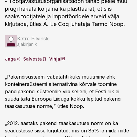
- Tootjavastutusorganisatsioon tahab peale muu
prügi hakata korjama ka plasttaarat, et siis
saaks tootjatele ja importööridele arveid välja
kirjutada, ütles A. Le Coq juhataja Tarmo Noop.
Katre Pilvinski
ajakirjanik
Jaga
Salvesta
Vihja
„Pakendisüsteemi vabatahtlikuks muutmine ehk
konteinersüsteemi alternatiivina kõrvale toomine
pandipakendi süsteemile viib selleni, et Eesti riik ei
suuda täita Euroopa Liiduga kokku lepitud pakendi
taaskasutuse norme,“ ütles Noop.
„2012. aastaks pakendi taaskasutuse norm on ka
seadustesse sisse kirjutatud, mis on 85% ja mida mitte