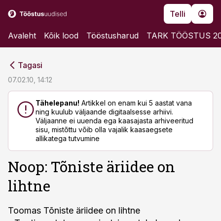
Telli
Avaleht
Kõik lood
Tööstusharud
TARK TÖÖSTUS 2
cebook
cebook
Tagasi
Twitter)
Twitter)
07.02.10, 14:12
kedIn
kedIn
Tähelepanu!
Artikkel on enam kui 5 aastat vana
ning kuulub väljaande digitaalsesse arhiivi.
ail
ail
Väljaanne ei uuenda ega kaasajasta arhiveeritud
sisu, mistõttu võib olla vajalik kaasaegsete
k
k
allikatega tutvumine
Noop: Tõniste äriidee on
lihtne
Toomas Tõniste äriidee on lihtne