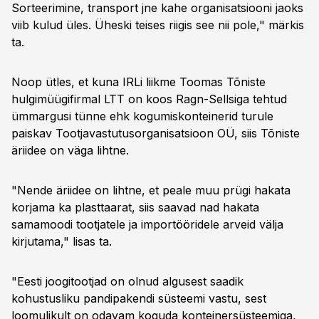
Sorteerimine, transport jne kahe organisatsiooni jaoks
viib kulud üles. Üheski teises riigis see nii pole," märkis
ta.
Noop ütles, et kuna IRLi liikme Toomas Tõniste
hulgimüügifirmal LTT on koos Ragn-Sellsiga tehtud
ümmargusi tünne ehk kogumiskonteinerid turule
paiskav Tootjavastutusorganisatsioon OÜ, siis Tõniste
äriidee on väga lihtne.
"Nende äriidee on lihtne, et peale muu prügi hakata
korjama ka plasttaarat, siis saavad nad hakata
samamoodi tootjatele ja importööridele arveid välja
kirjutama," lisas ta.
"Eesti joogitootjad on olnud algusest saadik
kohustusliku pandipakendi süsteemi vastu, sest
loomulikult on odavam koguda konteinersüsteemiga,