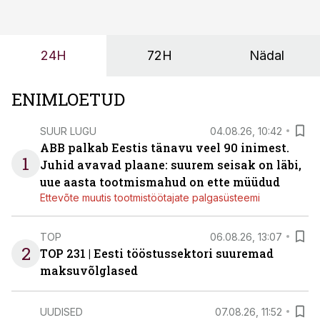
ei tähenda see ettevõtte jaoks ainult tehnilist
probleemi, vaid otsest rahalist kulu, venivaid tähtaegu
ja suuremaid riske tööohutusele.
24H
72H
Nädal
ENIMLOETUD
SUUR LUGU
04.08.26, 10:42
ABB palkab Eestis tänavu veel 90 inimest.
1
Juhid avavad plaane: suurem seisak on läbi,
uue aasta tootmismahud on ette müüdud
Ettevõte muutis tootmistöötajate palgasüsteemi
TOP
06.08.26, 13:07
2
TOP 231 | Eesti tööstussektori suuremad
maksuvõlglased
UUDISED
07.08.26, 11:52