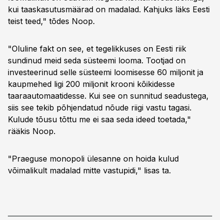
kui taaskasutusmäärad on madalad. Kahjuks läks Eesti
teist teed," tõdes Noop.
"Oluline fakt on see, et tegelikkuses on Eesti riik
sundinud meid seda süsteemi looma. Tootjad on
investeerinud selle süsteemi loomisesse 60 miljonit ja
kaupmehed ligi 200 miljonit krooni kõikidesse
taaraautomaatidesse. Kui see on sunnitud seadustega,
siis see tekib põhjendatud nõude riigi vastu tagasi.
Kulude tõusu tõttu me ei saa seda ideed toetada,"
rääkis Noop.
"Praeguse monopoli ülesanne on hoida kulud
võimalikult madalad mitte vastupidi," lisas ta.