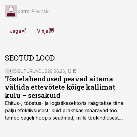
Katre Pilvinski
Jaga
Vihja
SEOTUD LOOD
SISUTURUNDUS
26.06.26, 13:15
ST
Tõstelahendused peavad aitama
vältida ettevõtete kõige kallimat
kulu – seisakuid
Ehitus-, tööstus- ja logistikasektoris räägitakse täna
palju efektiivsusest, kuid praktikas määravad töö
tempo sageli hoopis seadmed, mille töökindlusest
sõltub kogu objekti või tootmise sujuvus. Kui tõstuk
seisab, töö katkeb või masin ei vasta töötingimustele,