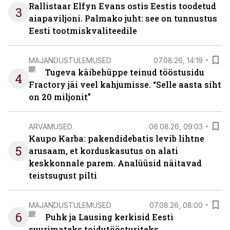
Rallistaar Elfyn Evans ostis Eestis toodetud
3
aiapaviljoni. Palmako juht: see on tunnustus
Eesti tootmiskvaliteedile
MAJANDUSTULEMUSED
07.08.26, 14:19
Tugeva käibehüppe teinud tööstusidu
4
Fractory jäi veel kahjumisse. “Selle aasta siht
on 20 miljonit”
ARVAMUSED
06.08.26, 09:03
Kaupo Karba: pakendidebatis levib lihtne
5
arusaam, et korduskasutus on alati
keskkonnale parem. Analüüsid näitavad
teistsugust pilti
MAJANDUSTULEMUSED
07.08.26, 08:00
6
Puhk ja Lausing kerkisid Eesti
suurimateks toidutöösturiteks