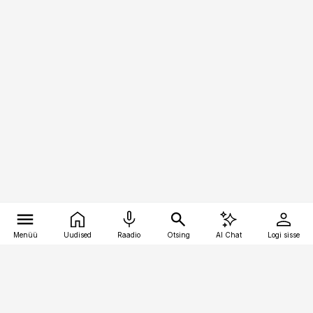
Menüü
Uudised
Raadio
Otsing
AI Chat
Logi sisse
Vana-Lõuna 39/1, 19094 Tallinn