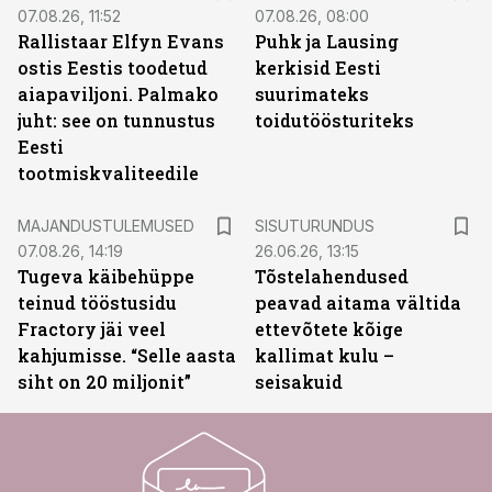
07.08.26, 11:52
07.08.26, 08:00
Rallistaar Elfyn Evans
Puhk ja Lausing
ostis Eestis toodetud
kerkisid Eesti
aiapaviljoni. Palmako
suurimateks
juht: see on tunnustus
toidutöösturiteks
Eesti
tootmiskvaliteedile
ST
MAJANDUSTULEMUSED
SISUTURUNDUS
07.08.26, 14:19
26.06.26, 13:15
Tugeva käibehüppe
Tõstelahendused
teinud tööstusidu
peavad aitama vältida
Fractory jäi veel
ettevõtete kõige
kahjumisse. “Selle aasta
kallimat kulu –
siht on 20 miljonit”
seisakuid