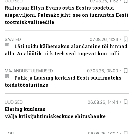
UUDISED
07.08.26, 11:52
Rallistaar Elfyn Evans ostis Eestis toodetud
aiapaviljoni. Palmako juht: see on tunnustus Eesti
tootmiskvaliteedile
SAATED
07.08.26, 11:24
Läti toidu käibemaksu alandamine tõi hinnad
alla. Analüütik: riik teeb seal tugevat kontrolli
MAJANDUSTULEMUSED
07.08.26, 08:00
Puhk ja Lausing kerkisid Eesti suurimateks
toidutöösturiteks
UUDISED
06.08.26, 14:44
Elering kuulutas
välja kriisijuhtimiskeskuse ehitushanke
TOP
06.08.26, 13:07