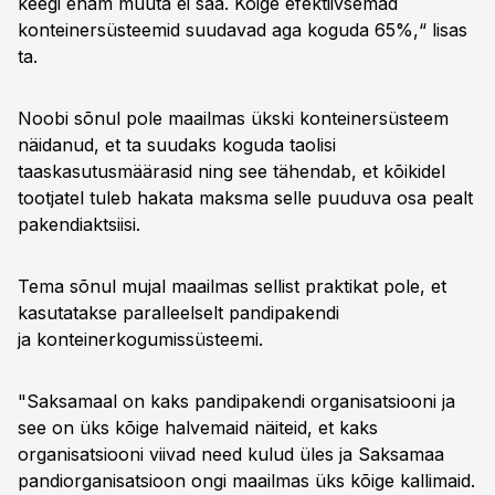
keegi enam muuta ei saa. Kõige efektiivsemad
konteinersüsteemid suudavad aga koguda 65%,“ lisas
ta.
Noobi sõnul pole maailmas ükski konteinersüsteem
näidanud, et ta suudaks koguda taolisi
taaskasutusmäärasid ning see tähendab, et kõikidel
tootjatel tuleb hakata maksma selle puuduva osa pealt
pakendiaktsiisi.
Tema sõnul mujal maailmas sellist praktikat pole, et
kasutatakse paralleelselt pandipakendi
ja konteinerkogumissüsteemi.
"Saksamaal on kaks pandipakendi organisatsiooni ja
see on üks kõige halvemaid näiteid, et kaks
organisatsiooni viivad need kulud üles ja Saksamaa
pandiorganisatsioon ongi maailmas üks kõige kallimaid.