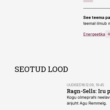
See teema pa
teemal ilmub m
Energeetika
SEOTUD LOOD
UUDISED
18.12.09, 19:45
Ragn-Sells: Iru
Kogu olmeprahi neelav 
ärijuht Agu Remmelg.