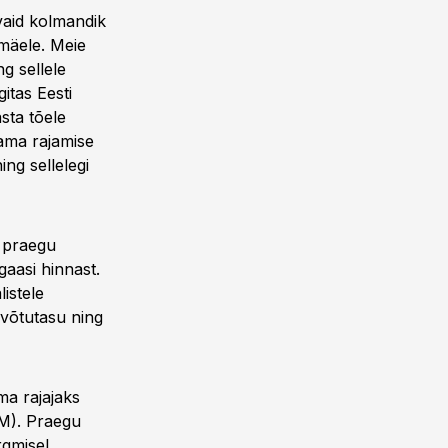
 vaid kolmandik
imäele. Meie
g sellele
gitas Eesti
sta tõele
aama rajamise
ing sellelegi
 praegu
gaasi hinnast.
istele
uvõtutasu ning
ma rajajaks
IM). Praegu
rgmisel