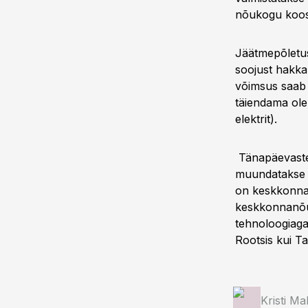
nõukogu koos
Jäätmepõletus
soojust hakka
võimsus saab
täiendama ole
elektrit).
Tänapäevaste
muundatakse c
on keskkonnas
keskkonnanõue
tehnoloogiaga
Rootsis kui Ta
Kristi M