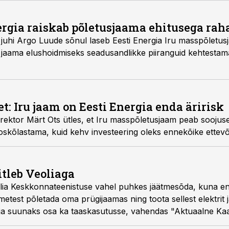
nergia raiskab põletusjaama ehitusega rah
juhi Argo Luude sõnul laseb Eesti Energia Iru masspõletus
i jaama elushoidmiseks seadusandlikke piiranguid kehtestam
: Iru jaam on Eesti Energia enda äririsk
rektor Märt Ots ütles, et Iru masspõletusjaam peab soojus
skõlastama, kuid kehv investeering oleks ennekõike ettev
itleb Veoliaga
eolia Keskkonnateenistuse vahel puhkes jäätmesõda, kuna 
etest põletada oma prügijaamas ning toota sellest elektrit j
 ja suunaks osa ka taaskasutusse, vahendas "Aktuaalne Ka