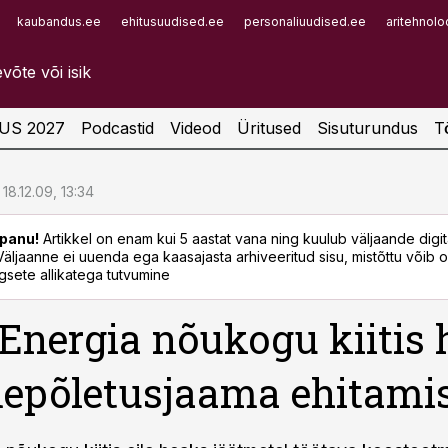
kaubandus.ee
ehitusuudised.ee
personaliuudised.ee
aritehnolo
Infopank
Radar
US 2027
Podcastid
Videod
Üritused
Sisuturundus
T
18.12.09, 13:34
panu!
Artikkel on enam kui 5 aastat vana ning kuulub väljaande digi
. Väljaanne ei uuenda ega kaasajasta arhiveeritud sisu, mistõttu võib ol
sete allikatega tutvumine
 Energia nõukogu kiitis
epõletusjaama ehitami