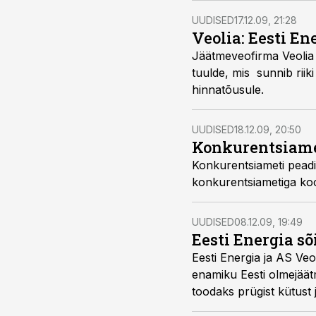
UUDISED
17.12.09, 21:28
Veolia: Eesti E
Jäätmeveofirma Veolia 
tuulde, mis sunnib riik
hinnatõusule.
UUDISED
18.12.09, 20:50
Konkurentsiamet
Konkurentsiameti peadi
konkurentsiametiga koo
UUDISED
08.12.09, 19:49
Eesti Energia sõ
Eesti Energia ja AS V
enamiku Eesti olmejäätm
toodaks prügist kütust