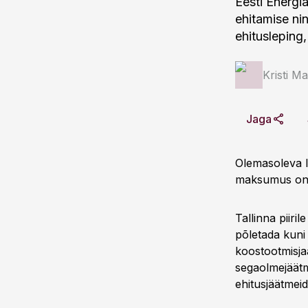
Eesti Energi
ehitamise ni
ehitusleping,
Kristi M
Jaga
Olemasoleva I
maksumus on c
Tallinna piiri
põletada kuni
koostootmisja
segaolmejäätm
ehitusjäätmeid