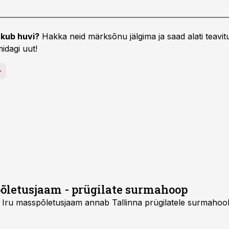
kub huvi?
Hakka neid märksõnu jälgima ja saad alati teavitu
idagi uut!
 põletusjaam - prügilate surmahoop
Iru masspõletusjaam annab Tallinna prügilatele surmahoobi