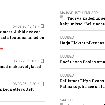
MAJANDUSTULEMUSED
Tugeva käibehüppe 
kahjumisse. “Selle aast
04.08.26, 10:42
inimest. Juhid avavad
 aasta tootmismahud on
UUDISED
Harju Elekter pikenda
emi
UUDISED
06.08.26, 13:07
Enefit avas Poolas oma
uremad maksuvõlglased
UUDISED
Rallistaar Elfyn Evans 
06.08.26, 10:29
Palmako juht: see on t
kega ettevõttelt
SAATED