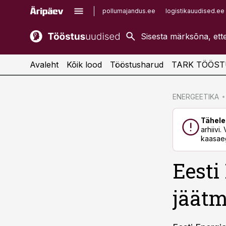
pollumajandus.ee
logistikauudised.ee
kaubandus.ee
imelineajalugu.ee
kinnisvarauudised.ee
imelineteadus.ee
Avaleht
Kõik lood
Tööstusharud
TARK TÖÖST
cebook
cebook
ENERGEETIKA
Twitter)
Twitter)
Tähele
kedIn
kedIn
arhiivi
kaasaeg
ail
ail
Eesti
k
k
jäätm