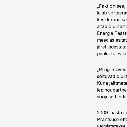
„Fakt on see, 
leiab sorteeri
keskkonna sää
aitab olulisel
Energia Taastu
meedias esita
järel ladestata
peaks tulevik
„Prügi äraved
sõltuvad olul
Kuna jäätmete 
lepingupartne
soojuse hinda
2009. aasta s
Prantsuse ett
valmistatakse 