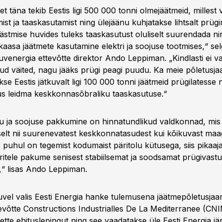
et täna tekib Eestis ligi 500 000 tonni olmejäätmeid, millest
mist ja taaskasutamist ning ülejäänu kuhjatakse lihtsalt prüg
stmise huvides tuleks taaskasutust oluliselt suurendada nin
t kaasa jäätmete kasutamine elektri ja soojuse tootmises,“ sel
venergia ettevõtte direktor Ando Leppiman. „Kindlasti ei va
tud väited, nagu jääks prügi peagi puudu. Ka meie põletusj
kse Eestis jätkuvalt ligi 100 000 tonni jäätmeid prügilatesse n
us leidma keskkonnasõbraliku taaskasutuse.“
u ja soojuse pakkumine on hinnatundlikud valdkonnad, mis
iselt nii suurenevatest keskkonnatasudest kui kõikuvast maa
puhul on tegemist kodumaist päritolu kütusega, siis pikaajal
ritele pakume senisest stabiilsemat ja soodsamat prügivast
,“ lisas Ando Leppiman.
uvel valis Eesti Energia hanke tulemusena jäätmepõletusjaa
evõtte Constructions Industrialles De La Mediterranee (CN
ette ehituslepingut ning see vaadatakse üle Eesti Energia jä