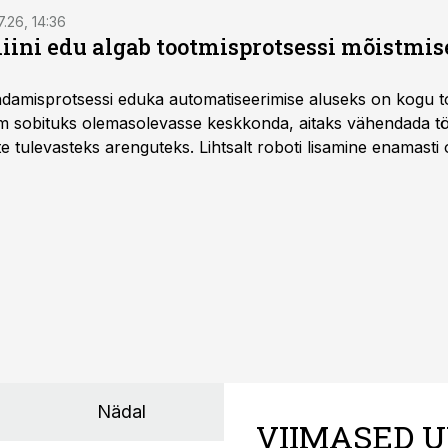
7.26, 14:36
ini edu algab tootmisprotsessi mõistmises
damisprotsessi eduka automatiseerimise aluseks on kogu t
m sobituks olemasolevasse keskkonda, aitaks vähendada tö
te tulevasteks arenguteks. Lihtsalt roboti lisamine enamasti
a tööstuse automatiseerimislahenduste arendaja Smitech OÜ
Nädal
VIIMASED U