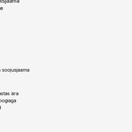
misjaama
te
ja soojusjaama
astas ära
loogiaga
d