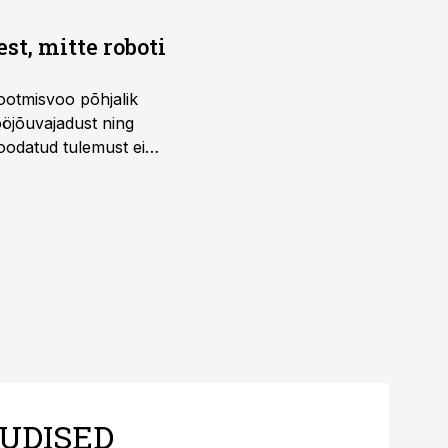
t, mitte roboti
ootmisvoo põhjalik
öjõuvajadust ning
 oodatud tulemust ei
 tegevjuht Sander
UDISED