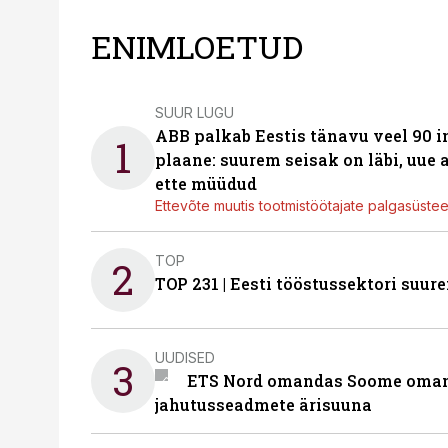
ENIMLOETUD
SUUR LUGU
ABB palkab Eestis tänavu veel 90 
1
plaane: suurem seisak on läbi, uue
ette müüdud
Ettevõte muutis tootmistöötajate palgasüste
TOP
2
TOP 231 | Eesti tööstussektori su
UUDISED
3
ETS Nord omandas Soome omani
jahutusseadmete ärisuuna