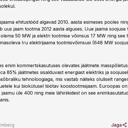
olekul.
jaama ehitustööd algavad 2010. aasta esimeses pooles ning 
b uus jaam tootma 2012 aasta alguses. Uue jaama soojuse 
 olema 50 MW ja elektri tootmise võimsus 17 MW ning see
masoleva Iru elektrijaama tootmisvõimsusi (648 MW sooju
s enim kommertskasutuses olevates jäätmete masspõletu
a 85% jäätmetes sisalduvast energiast elektriks ja soojuse
õbraliku tehnoloogiaga, mis vastab näiteks oluliselt range
tele kui biokütusel töötav koostootmisjaam. Euroopas on 
 jaamu üle 400 ning meie lähiriikidest on see enimkasutatu
anis.
almberg
Jaga