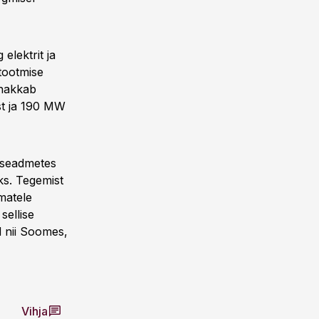
elektrit ja
tootmise
 hakkab
st ja 190 MW
sseadmetes
ks. Tegemist
matele
sellise
d nii Soomes,
Vihja