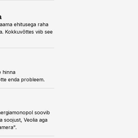
a
jaama ehitusega raha
a. Kokkuvõttes viib see
e hinna
õtte enda probleem.
energiamonopol soovib
a soojust, Veolia aga
amera".