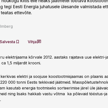
a nõukogu kiitis eile heaks jäätmetel töötava koostoot
ng tegi Eesti Energia juhatusele ülesande valmistada et
 teatas ettevõte.
almberg
Salvesta
Vihja
ru elektrijaama kõrvale 2012. aastaks rajatava uue elektri-
a 1,5 miljardit krooni.
le kerkivas elektri ja soojuse koostootmisjaamas on plaanis a
 220 000 tonni Eestis tekkivaid jäätmeid. Masspõletustehno
am kasutab energia tootmiseks sorteerimise järel üle jäävai
eid ning lisaks hakkab vastu võtma ka põlevaid tööstus-ja
.