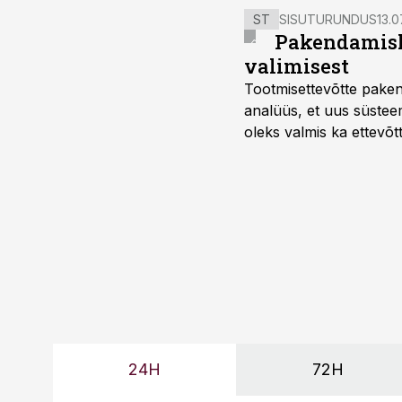
ST
SISUTURUNDUS
13.0
Pakendamisli
valimisest
Tootmisettevõtte paken
analüüs, et uus süstee
oleks valmis ka ettevõt
too, nendib tootmise j
Mitendorf.
24H
72H