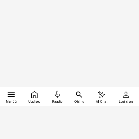
Menüü
Uudised
Raadio
Otsing
AI Chat
Logi sisse
Vana-Lõuna 39/1, 19094 Tallinn
(+372) 667 0111