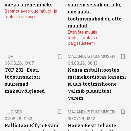
uueks laienemiseks
suurem seisak on läbi,
Bestnet avab uue müügi- ja
uue aasta
tootmiskeskuse
tootmismahud on ette
müüdud
Ettevõte muutis
tootmistöötajate
palgasüsteemi
TOP
MAJANDUSTULEMUSED
06.08.26, 13:07
04.08.26, 08:13
TOP 231 | Eesti
Kehra metallitööstus
tööstussektori
mitmekordistas kasumi
suuremad
ja uus tootmishoone
maksuvõlglased
valmib plaanitust
varem
UUDISED
MAJANDUSTULEMUSED
07.08.26, 11:52
30.07.26, 13:12
Rallistaar Elfyn Evans
Hanza Eesti tehaste