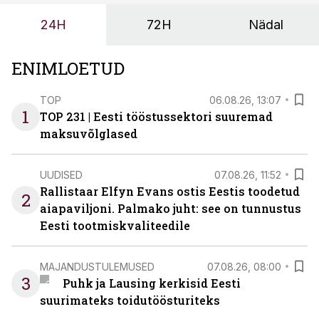
24H
72H
Nädal
ENIMLOETUD
TOP
06.08.26, 13:07
1
TOP 231 | Eesti tööstussektori suuremad
maksuvõlglased
UUDISED
07.08.26, 11:52
Rallistaar Elfyn Evans ostis Eestis toodetud
2
aiapaviljoni. Palmako juht: see on tunnustus
Eesti tootmiskvaliteedile
MAJANDUSTULEMUSED
07.08.26, 08:00
3
Puhk ja Lausing kerkisid Eesti
suurimateks toidutöösturiteks