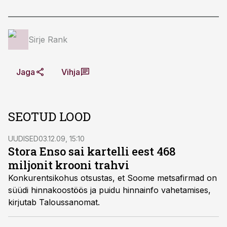
Sirje Rank
Jaga
Vihja
SEOTUD LOOD
UUDISED
03.12.09, 15:10
Stora Enso sai kartelli eest 468
miljonit krooni trahvi
Konkurentsikohus otsustas, et Soome metsafirmad on
süüdi hinnakoostöös ja puidu hinnainfo vahetamises,
kirjutab Taloussanomat.