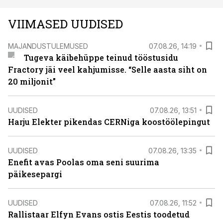
VIIMASED UUDISED
MAJANDUSTULEMUSED
07.08.26, 14:19
Tugeva käibehüppe teinud tööstusidu
Fractory jäi veel kahjumisse. “Selle aasta siht on
20 miljonit”
UUDISED
07.08.26, 13:51
Harju Elekter pikendas CERNiga koostöölepingut
UUDISED
07.08.26, 13:35
Enefit avas Poolas oma seni suurima
päikesepargi
UUDISED
07.08.26, 11:52
Rallistaar Elfyn Evans ostis Eestis toodetud