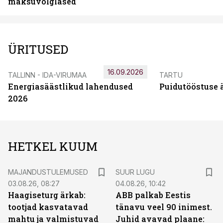
maksuvõlglased
ÜRITUSED
16.09.2026
TALLINN - IDA-VIRUMAA
TARTU
Energiasäästlikud lahendused
Puidutööstuse 
2026
HETKEL KUUM
MAJANDUSTULEMUSED
SUUR LUGU
03.08.26, 08:27
04.08.26, 10:42
Haagiseturg ärkab:
ABB palkab Eestis
tootjad kasvatavad
tänavu veel 90 inimest.
mahtu ja valmistuvad
Juhid avavad plaane: