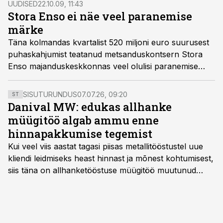
UUDISED
22.10.09, 11:43
Stora Enso ei näe veel paranemise
märke
Täna kolmandas kvartalist 520 miljoni euro suurusest
puhaskahjumist teatanud metsanduskontsern Stora
Enso majanduskeskkonnas veel olulisi paranemise
märke ei näe.
SISUTURUNDUS
07.07.26, 09:20
ST
Danival MW: edukas allhanke
müügitöö algab ammu enne
hinnapakkumise tegemist
Kui veel viis aastat tagasi piisas metallitööstustel uue
kliendi leidmiseks heast hinnast ja mõnest kohtumisest,
siis täna on allhanketööstuse müügitöö muutunud
märksa pikemaks ja süsteemsemaks. Konkurents on
kasvanud, kliendid kaaluvad otsuseid põhjalikumalt
ning partnerit ei valita enam ainult tootmisvõimekuse
või hinnakirja järgi.