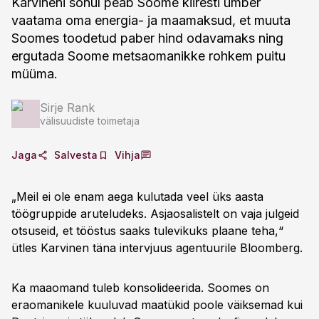
Karvineni sõnul peab Soome kiiresti ümber
vaatama oma energia- ja maamaksud, et muuta
Soomes toodetud paber hind odavamaks ning
ergutada Soome metsaomanikke rohkem puitu
müüma.
Sirje Rank
välisuudiste toimetaja
Jaga
Salvesta
Vihja
„Meil ei ole enam aega kulutada veel üks aasta
töögruppide aruteludeks. Asjaosalistelt on vaja julgeid
otsuseid, et tööstus saaks tulevikuks plaane teha,“
ütles Karvinen täna intervjuus agentuurile Bloomberg.
Ka maaomand tuleb konsolideerida. Soomes on
eraomanikele kuuluvad maatükid poole väiksemad kui