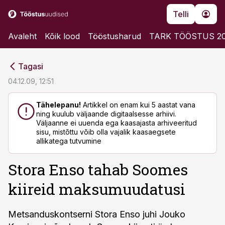
Telli
Avaleht
Kõik lood
Tööstusharud
TARK TÖÖSTUS 2
cebook
cebook
Tagasi
Twitter)
Twitter)
04.12.09, 12:51
kedIn
kedIn
Tähelepanu!
Artikkel on enam kui 5 aastat vana
ning kuulub väljaande digitaalsesse arhiivi.
ail
ail
Väljaanne ei uuenda ega kaasajasta arhiveeritud
sisu, mistõttu võib olla vajalik kaasaegsete
k
k
allikatega tutvumine
Stora Enso tahab Soomes
kiireid maksumuudatusi
Metsanduskontserni Stora Enso juhi Jouko