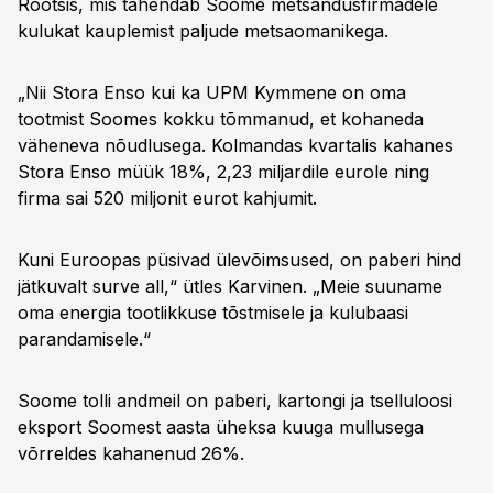
Rootsis, mis tähendab Soome metsandusfirmadele
kulukat kauplemist paljude metsaomanikega.
„Nii Stora Enso kui ka UPM Kymmene on oma
tootmist Soomes kokku tõmmanud, et kohaneda
väheneva nõudlusega. Kolmandas kvartalis kahanes
Stora Enso müük 18%, 2,23 miljardile eurole ning
firma sai 520 miljonit eurot kahjumit.
Kuni Euroopas püsivad ülevõimsused, on paberi hind
jätkuvalt surve all,“ ütles Karvinen. „Meie suuname
oma energia tootlikkuse tõstmisele ja kulubaasi
parandamisele.“
Soome tolli andmeil on paberi, kartongi ja tselluloosi
eksport Soomest aasta üheksa kuuga mullusega
võrreldes kahanenud 26%.