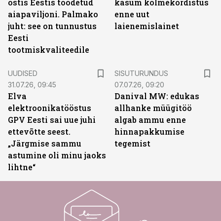
ostis Eestis toodetud
kasum kolmekordistus
aiapaviljoni. Palmako
enne uut
juht: see on tunnustus
laienemislainet
Eesti
tootmiskvaliteedile
ST
UUDISED
SISUTURUNDUS
31.07.26, 09:45
07.07.26, 09:20
Elva
Danival MW: edukas
elektroonikatööstus
allhanke müügitöö
GPV Eesti sai uue juhi
algab ammu enne
ettevõtte seest.
hinnapakkumise
„Järgmise sammu
tegemist
astumine oli minu jaoks
lihtne“