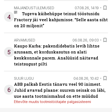
MAJANDUSTULEMUSED
07.08.26, 14:19
Tugeva käibehüppe teinud tööstusidu
4
Fractory jäi veel kahjumisse. “Selle aasta siht
on 20 miljonit”
ARVAMUSED
06.08.26, 09:03
Kaupo Karba: pakendidebatis levib lihtne
5
arusaam, et korduskasutus on alati
keskkonnale parem. Analüüsid näitavad
teistsugust pilti
SUUR LUGU
04.08.26, 10:42
ABB palkab Eestis tänavu veel 90 inimest.
6
Juhid avavad plaane: suurem seisak on läbi,
uue aasta tootmismahud on ette müüdud
Ettevõte muutis tootmistöötajate palgasüsteemi