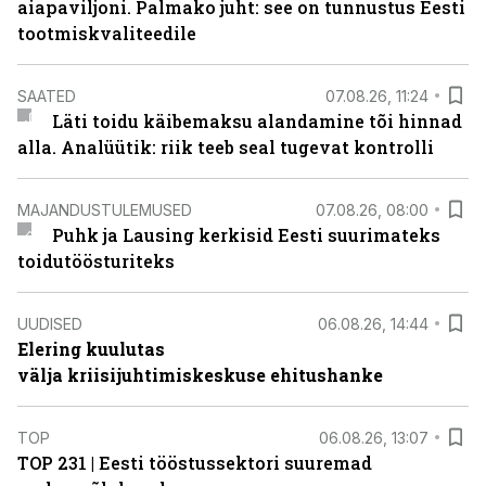
aiapaviljoni. Palmako juht: see on tunnustus Eesti
tootmiskvaliteedile
SAATED
07.08.26, 11:24
Läti toidu käibemaksu alandamine tõi hinnad
alla. Analüütik: riik teeb seal tugevat kontrolli
MAJANDUSTULEMUSED
07.08.26, 08:00
Puhk ja Lausing kerkisid Eesti suurimateks
toidutöösturiteks
UUDISED
06.08.26, 14:44
Elering kuulutas
välja kriisijuhtimiskeskuse ehitushanke
TOP
06.08.26, 13:07
TOP 231 | Eesti tööstussektori suuremad