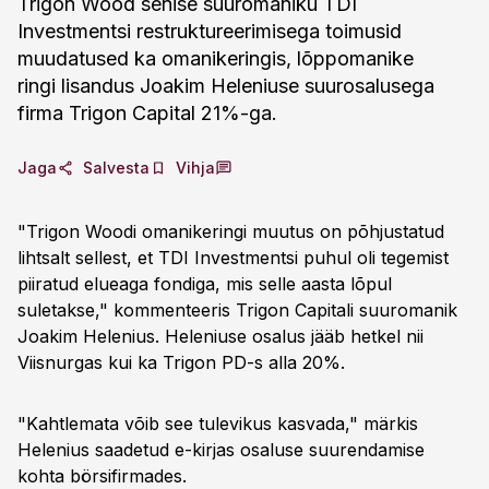
Trigon Wood senise suuromaniku TDI
Investmentsi restruktureerimisega toimusid
muudatused ka omanikeringis, lõppomanike
ringi lisandus Joakim Heleniuse suurosalusega
firma Trigon Capital 21%-ga.
Jaga
Salvesta
Vihja
"Trigon Woodi omanikeringi muutus on põhjustatud
lihtsalt sellest, et TDI Investmentsi puhul oli tegemist
piiratud elueaga fondiga, mis selle aasta lõpul
suletakse," kommenteeris Trigon Capitali suuromanik
Joakim Helenius. Heleniuse osalus jääb hetkel nii
Viisnurgas kui ka Trigon PD-s alla 20%.
"Kahtlemata võib see tulevikus kasvada," märkis
Helenius saadetud e-kirjas osaluse suurendamise
kohta börsifirmades.