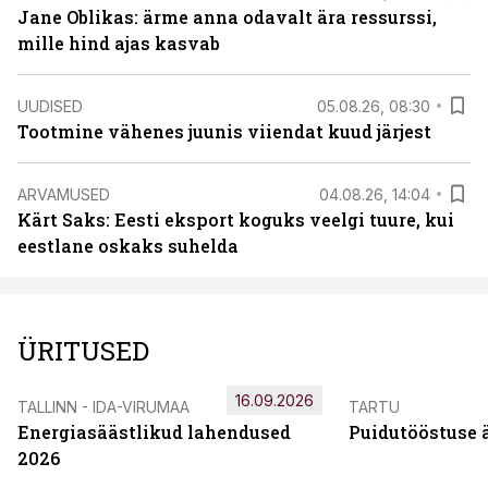
Jane Oblikas: ärme anna odavalt ära ressurssi,
mille hind ajas kasvab
UUDISED
05.08.26, 08:30
Tootmine vähenes juunis viiendat kuud järjest
ARVAMUSED
04.08.26, 14:04
Kärt Saks: Eesti eksport koguks veelgi tuure, kui
eestlane oskaks suhelda
ÜRITUSED
16.09.2026
TALLINN - IDA-VIRUMAA
TARTU
Energiasäästlikud lahendused
Puidutööstuse 
2026