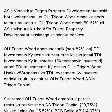
ASid Viisnurk ja Trigon Property Development teatasid
börsi vahendusel, et OÜ Trigon Wood omanike ringis
toimus muudatus. OÜ Trigon Wood omab 59,62% nii
ASis Viisnurk kui ka ASis Trigon Property
Development aktsiatega esindatud häältest.
OÜ Trigon Wood enamusosanik (seni 82%-ga) TDI
Investments Ky restruktureerimise käigus jagati TDI
Investments Ky investorite (Skandinaavia investorid)
vahel TDI Investments Ky osalus OÜs Trigon Wood.
Lisaks võõrandas üks TDI Investment Ky investor
endale kuuluva osaluse OÜs Trigon Wood ASile
Trigon Capital.
Suuremad OÜ Trigon Wood omanikud pärast
restruktureerimist on AS Trigon Capital (20,75%),
Veikko Laine Oy (15,52%), BCB Baltic AB (14,07%),