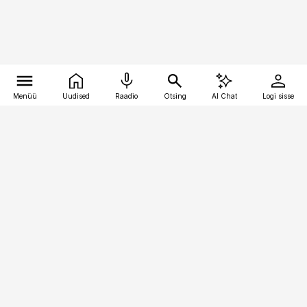
Menüü
Uudised
Raadio
Otsing
AI Chat
Logi sisse
Vana-Lõuna 39/1, 19094 Tallinn
(+372) 667 0111
toostusuudised@toostusuudised.ee
Telli
Reklaam
Firmast
Sisu kasutamisõigused
Ajakirjaniku