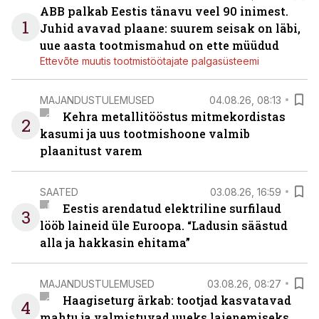
ABB palkab Eestis tänavu veel 90 inimest.
1
Juhid avavad plaane: suurem seisak on läbi,
uue aasta tootmismahud on ette müüdud
Ettevõte muutis tootmistöötajate palgasüsteemi
MAJANDUSTULEMUSED
04.08.26, 08:13
Kehra metallitööstus mitmekordistas
2
kasumi ja uus tootmishoone valmib
plaanitust varem
SAATED
03.08.26, 16:59
Eestis arendatud elektriline surfilaud
3
lööb laineid üle Euroopa. “Ladusin säästud
alla ja hakkasin ehitama”
MAJANDUSTULEMUSED
03.08.26, 08:27
Haagiseturg ärkab: tootjad kasvatavad
4
mahtu ja valmistuvad uueks laienemiseks