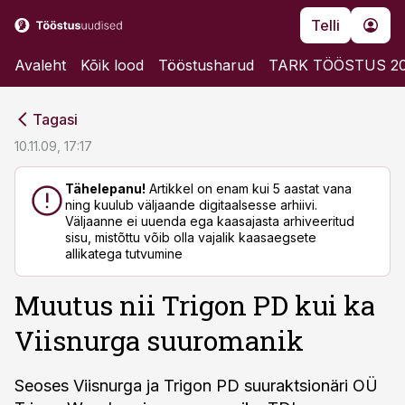
Telli
Avaleht
Kõik lood
Tööstusharud
TARK TÖÖSTUS 2
cebook
cebook
Tagasi
Twitter)
Twitter)
10.11.09, 17:17
kedIn
kedIn
Tähelepanu!
Artikkel on enam kui 5 aastat vana
ning kuulub väljaande digitaalsesse arhiivi.
ail
ail
Väljaanne ei uuenda ega kaasajasta arhiveeritud
sisu, mistõttu võib olla vajalik kaasaegsete
k
k
allikatega tutvumine
Muutus nii Trigon PD kui ka
Viisnurga suuromanik
Seoses Viisnurga ja Trigon PD suuraktsionäri OÜ