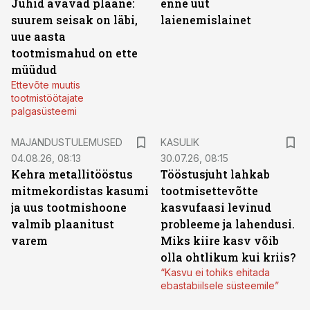
Juhid avavad plaane:
enne uut
suurem seisak on läbi,
laienemislainet
uue aasta
tootmismahud on ette
müüdud
Ettevõte muutis
tootmistöötajate
palgasüsteemi
MAJANDUSTULEMUSED
KASULIK
04.08.26, 08:13
30.07.26, 08:15
Kehra metallitööstus
Tööstusjuht lahkab
mitmekordistas kasumi
tootmisettevõtte
ja uus tootmishoone
kasvufaasi levinud
valmib plaanitust
probleeme ja lahendusi.
varem
Miks kiire kasv võib
olla ohtlikum kui kriis?
“Kasvu ei tohiks ehitada
ebastabiilsele süsteemile”
ST