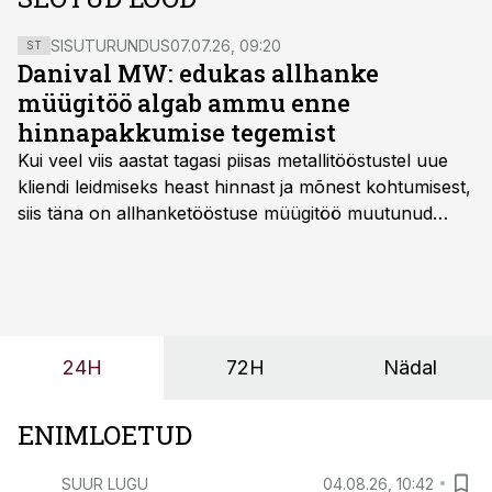
SISUTURUNDUS
07.07.26, 09:20
ST
Danival MW: edukas allhanke
müügitöö algab ammu enne
hinnapakkumise tegemist
Kui veel viis aastat tagasi piisas metallitööstustel uue
kliendi leidmiseks heast hinnast ja mõnest kohtumisest,
siis täna on allhanketööstuse müügitöö muutunud
märksa pikemaks ja süsteemsemaks. Konkurents on
kasvanud, kliendid kaaluvad otsuseid põhjalikumalt
ning partnerit ei valita enam ainult tootmisvõimekuse
või hinnakirja järgi.
24H
72H
Nädal
ENIMLOETUD
SUUR LUGU
04.08.26, 10:42