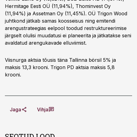
Hermitage Eesti OÜ (11,94%), Thominvest Oy
(11,94%) ja Assetman Oy (11,45%). OÜ Trigon Wood
juhtkond jätkab samas koosseisus ning emitendi
arengustrateegias eelpool toodud restruktureerimise
järgselt olulisi muudatusi ei planeerita ja jätkatakse seni
avaldatud arengukavade elluviimist.
Viisnurga aktsia tõusis täna Tallinna börsil 5% ja
maksis 13,3 krooni. Trigon PD aktsia maksis 5,8
krooni.
Jaga
Vihja
SEOTUD LOOD