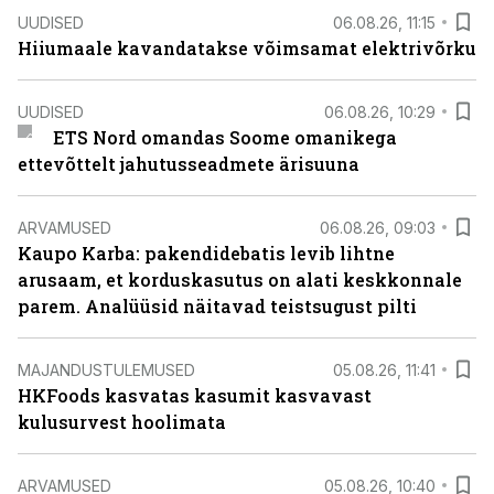
UUDISED
06.08.26, 11:15
Hiiumaale kavandatakse võimsamat elektrivõrku
UUDISED
06.08.26, 10:29
ETS Nord omandas Soome omanikega
ettevõttelt jahutusseadmete ärisuuna
ARVAMUSED
06.08.26, 09:03
Kaupo Karba: pakendidebatis levib lihtne
arusaam, et korduskasutus on alati keskkonnale
parem. Analüüsid näitavad teistsugust pilti
MAJANDUSTULEMUSED
05.08.26, 11:41
HKFoods kasvatas kasumit kasvavast
kulusurvest hoolimata
ARVAMUSED
05.08.26, 10:40