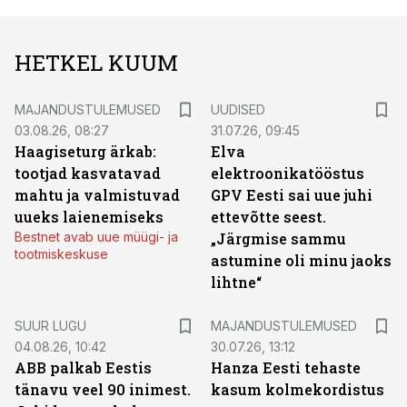
HETKEL KUUM
MAJANDUSTULEMUSED
UUDISED
03.08.26, 08:27
31.07.26, 09:45
Haagiseturg ärkab:
Elva
tootjad kasvatavad
elektroonikatööstus
mahtu ja valmistuvad
GPV Eesti sai uue juhi
uueks laienemiseks
ettevõtte seest.
Bestnet avab uue müügi- ja
„Järgmise sammu
tootmiskeskuse
astumine oli minu jaoks
lihtne“
SUUR LUGU
MAJANDUSTULEMUSED
04.08.26, 10:42
30.07.26, 13:12
ABB palkab Eestis
Hanza Eesti tehaste
tänavu veel 90 inimest.
kasum kolmekordistus