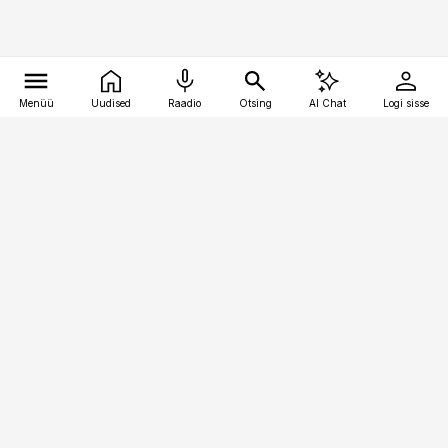
Menüü
Uudised
Raadio
Otsing
AI Chat
Logi sisse
Vana-Lõuna 39/1, 19094 Tallinn
(+372) 667 0111
toostusuudised@toostusuudised.ee
Telli
Reklaam
Firmast
Sisu kasutamisõigused
Ajakirjaniku
eetikakoodeks
Üldtingimused
Privaatsustingimused