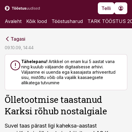
Telli
Avaleht
Kõik lood
Tööstusharud
TARK TÖÖSTUS 2
cebook
cebook
Tagasi
Twitter)
Twitter)
09.10.09, 14:44
kedIn
kedIn
Tähelepanu!
Artikkel on enam kui 5 aastat vana
ning kuulub väljaande digitaalsesse arhiivi.
ail
ail
Väljaanne ei uuenda ega kaasajasta arhiveeritud
sisu, mistõttu võib olla vajalik kaasaegsete
k
k
allikatega tutvumine
Õlletootmise taastanud
Karksi rõhub nostalgiale
Suvel taas pärast ligi kaheksa-aastast