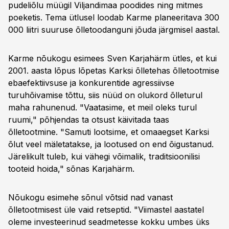
pudeliõlu müügil Viljandimaa poodides ning mitmes
poeketis. Tema ütlusel loodab Karme planeeritava 300
000 liitri suuruse õlletoodanguni jõuda järgmisel aastal.
Karme nõukogu esimees Sven Karjahärm ütles, et kui
2001. aasta lõpus lõpetas Karksi õlletehas õlletootmise
ebaefektiivsuse ja konkurentide agressiivse
turuhõivamise tõttu, siis nüüd on olukord õlleturul
maha rahunenud. "Vaatasime, et meil oleks turul
ruumi," põhjendas ta otsust käivitada taas
õlletootmine. "Samuti lootsime, et omaaegset Karksi
õlut veel mäletatakse, ja lootused on end õigustanud.
Järelikult tuleb, kui vähegi võimalik, traditsioonilisi
tooteid hoida," sõnas Karjahärm.
Nõukogu esimehe sõnul võtsid nad vanast
õlletootmisest üle vaid retseptid. "Viimastel aastatel
oleme investeerinud seadmetesse kokku umbes üks