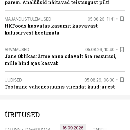
parem. Analüüsid näitavad teistsugust pilti
MAJANDUSTULEMUSED
05.08.26, 11:41
HKFoods kasvatas kasumit kasvavast
kulusurvest hoolimata
ARVAMUSED
05.08.26, 10:40
Jane Oblikas: ärme anna odavalt ära ressurssi,
mille hind ajas kasvab
UUDISED
05.08.26, 08:30
Tootmine vähenes juunis viiendat kuud järjest
ÜRITUSED
16.09.2026
TALLINN - IDA-VIRUMAA
TARTU