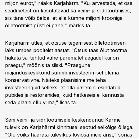
miljon eurot," rääkis Karjahärm. "Kui arvestada, et osa
seadmetest on kasutatavad ka veini- ja siidritootmises,
siis täna võib öelda, et alla kümne miljoni krooniga
õlletootmist püsti ei pane," märkis ta.
Karjahärm ütles, et otsuse tegemisest õlletootmiseni
läks umbes poolteist aastat. "Otsus taas õlut tootma
hakata sai tehtud vähe parematel aegadel kui on
praegu," möönis ta siiski. "Praegune
majanduskeskkond sunnib investeerimisel olema
konservatiivne. Näiteks plaanisime me teha
investeeringuid selleks, et olla paremini esindatud
pubides ja restoranides, kuid hetkeseis ei kannusta
seda plaani ellu viima," lisas ta.
Seni veini- ja siidritootmisele keskendunud Karme
tulevik on Karjahärmi kinnitusel seotud eelkõige õllega.
"Õlu võiks haarata tulevikus lõviosa meie ärist," sõnas