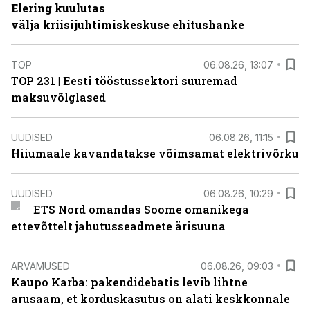
Elering kuulutas
välja kriisijuhtimiskeskuse ehitushanke
TOP
06.08.26, 13:07
TOP 231 | Eesti tööstussektori suuremad
maksuvõlglased
UUDISED
06.08.26, 11:15
Hiiumaale kavandatakse võimsamat elektrivõrku
UUDISED
06.08.26, 10:29
ETS Nord omandas Soome omanikega
ettevõttelt jahutusseadmete ärisuuna
ARVAMUSED
06.08.26, 09:03
Kaupo Karba: pakendidebatis levib lihtne
arusaam, et korduskasutus on alati keskkonnale