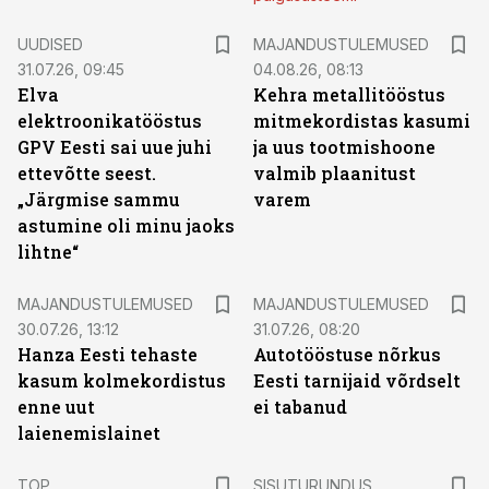
UUDISED
MAJANDUSTULEMUSED
31.07.26, 09:45
04.08.26, 08:13
Elva
Kehra metallitööstus
elektroonikatööstus
mitmekordistas kasumi
GPV Eesti sai uue juhi
ja uus tootmishoone
ettevõtte seest.
valmib plaanitust
„Järgmise sammu
varem
astumine oli minu jaoks
lihtne“
MAJANDUSTULEMUSED
MAJANDUSTULEMUSED
30.07.26, 13:12
31.07.26, 08:20
Hanza Eesti tehaste
Autotööstuse nõrkus
kasum kolmekordistus
Eesti tarnijaid võrdselt
enne uut
ei tabanud
laienemislainet
ST
TOP
SISUTURUNDUS