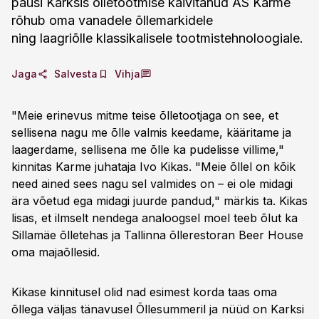
pausi Karksis õlletootmise käivitanud AS Karme
rõhub oma vanadele õllemarkidele
ning laagriõlle klassikalisele tootmistehnoloogiale.
Jaga
Salvesta
Vihja
"Meie erinevus mitme teise õlletootjaga on see, et
sellisena nagu me õlle valmis keedame, kääritame ja
laagerdame, sellisena me õlle ka pudelisse villime,"
kinnitas Karme juhataja Ivo Kikas. "Meie õllel on kõik
need ained sees nagu sel valmides on – ei ole midagi
ära võetud ega midagi juurde pandud," märkis ta. Kikas
lisas, et ilmselt nendega analoogsel moel teeb õlut ka
Sillamäe õlletehas ja Tallinna õllerestoran Beer House
oma majaõllesid.
Kikase kinnitusel olid nad esimest korda taas oma
õllega väljas tänavusel Õllesummeril ja nüüd on Karksi