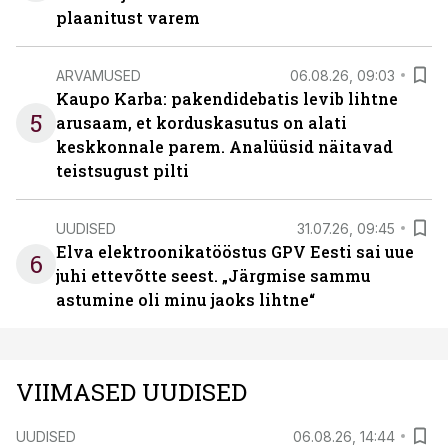
plaanitust varem
ARVAMUSED
06.08.26, 09:03
Kaupo Karba: pakendidebatis levib lihtne
5
arusaam, et korduskasutus on alati
keskkonnale parem. Analüüsid näitavad
teistsugust pilti
UUDISED
31.07.26, 09:45
Elva elektroonikatööstus GPV Eesti sai uue
6
juhi ettevõtte seest. „Järgmise sammu
astumine oli minu jaoks lihtne“
VIIMASED UUDISED
UUDISED
06.08.26, 14:44