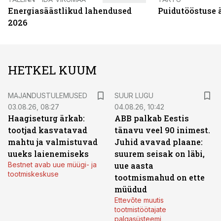
Energiasäästlikud lahendused
Puidutööstuse 
2026
HETKEL KUUM
MAJANDUSTULEMUSED
SUUR LUGU
03.08.26, 08:27
04.08.26, 10:42
Haagiseturg ärkab:
ABB palkab Eestis
tootjad kasvatavad
tänavu veel 90 inimest.
mahtu ja valmistuvad
Juhid avavad plaane:
uueks laienemiseks
suurem seisak on läbi,
Bestnet avab uue müügi- ja
uue aasta
tootmiskeskuse
tootmismahud on ette
müüdud
Ettevõte muutis
tootmistöötajate
palgasüsteemi