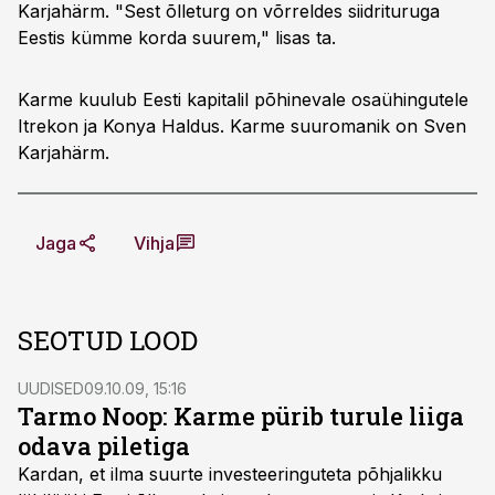
Karjahärm. "Sest õlleturg on võrreldes siidrituruga
Eestis kümme korda suurem," lisas ta.
Karme kuulub Eesti kapitalil põhinevale osaühingutele
Itrekon ja Konya Haldus. Karme suuromanik on Sven
Karjahärm.
Jaga
Vihja
SEOTUD LOOD
UUDISED
09.10.09, 15:16
Tarmo Noop: Karme pürib turule liiga
odava piletiga
Kardan, et ilma suurte investeeringuteta põhjalikku