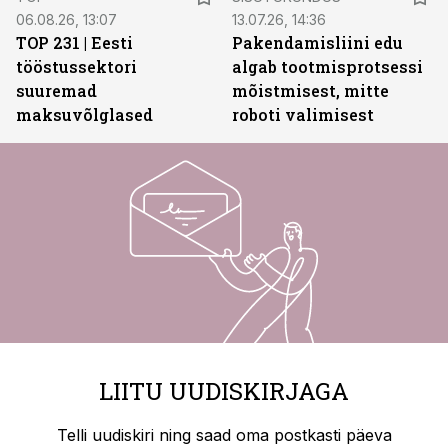
06.08.26, 13:07
13.07.26, 14:36
TOP 231 | Eesti
Pakendamisliini edu
tööstussektori
algab tootmisprotsessi
suuremad
mõistmisest, mitte
maksuvõlglased
roboti valimisest
LIITU UUDISKIRJAGA
Telli uudiskiri ning saad oma postkasti päeva