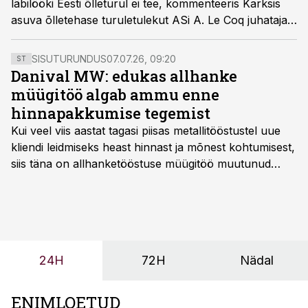
läbilööki Eesti õlleturul ei tee, kommenteeris Karksis
asuva õlletehase turuletulekut ASi A. Le Coq juhataja
Tarmo Noop.
SISUTURUNDUS
07.07.26, 09:20
ST
Danival MW: edukas allhanke
müügitöö algab ammu enne
hinnapakkumise tegemist
Kui veel viis aastat tagasi piisas metallitööstustel uue
kliendi leidmiseks heast hinnast ja mõnest kohtumisest,
siis täna on allhanketööstuse müügitöö muutunud
märksa pikemaks ja süsteemsemaks. Konkurents on
kasvanud, kliendid kaaluvad otsuseid põhjalikumalt
ning partnerit ei valita enam ainult tootmisvõimekuse
või hinnakirja järgi.
24H
72H
Nädal
ENIMLOETUD