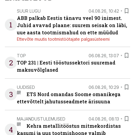
SUUR LUGU
04.08.26, 10:42
ABB palkab Eestis tänavu veel 90 inimest.
1
Juhid avavad plaane: suurem seisak on läbi,
uue aasta tootmismahud on ette müüdud
Ettevõte muutis tootmistöötajate palgasüsteemi
TOP
06.08.26, 13:07
2
TOP 231 | Eesti tööstussektori suuremad
maksuvõlglased
UUDISED
06.08.26, 10:29
3
ETS Nord omandas Soome omanikega
ettevõttelt jahutusseadmete ärisuuna
MAJANDUSTULEMUSED
04.08.26, 08:13
Kehra metallitööstus mitmekordistas
4
kasumi ja uus tootmishoone valmib