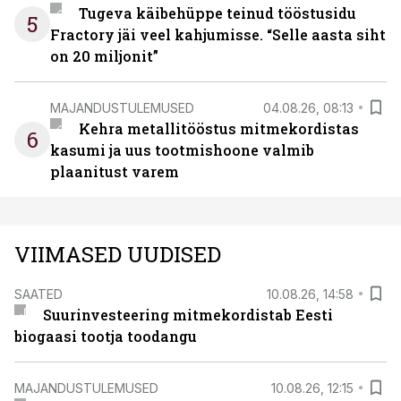
Tugeva käibehüppe teinud tööstusidu
5
Fractory jäi veel kahjumisse. “Selle aasta siht
on 20 miljonit”
MAJANDUSTULEMUSED
04.08.26, 08:13
Kehra metallitööstus mitmekordistas
6
kasumi ja uus tootmishoone valmib
plaanitust varem
VIIMASED UUDISED
SAATED
10.08.26, 14:58
Suurinvesteering mitmekordistab Eesti
biogaasi tootja toodangu
MAJANDUSTULEMUSED
10.08.26, 12:15