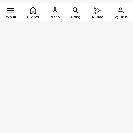
Menüü
Uudised
Raadio
Otsing
AI Chat
Logi sisse
Vana-Lõuna 39/1, 19094 Tallinn
(+372) 667 0111
toostusuudised@toostusuudised.ee
Telli
Reklaam
Firmast
Sisu kasutamisõigused
Ajakirjaniku
eetikakoodeks
Üldtingimused
Privaatsustingimused
Küpsiste poliitika
KKK
Eesti Meediaettevõtete
Eelistuste haldamine