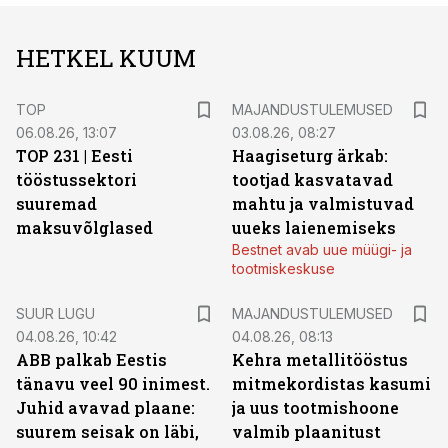
HETKEL KUUM
TOP
MAJANDUSTULEMUSED
06.08.26, 13:07
03.08.26, 08:27
TOP 231 | Eesti
Haagiseturg ärkab:
tööstussektori
tootjad kasvatavad
suuremad
mahtu ja valmistuvad
maksuvõlglased
uueks laienemiseks
Bestnet avab uue müügi- ja
tootmiskeskuse
SUUR LUGU
MAJANDUSTULEMUSED
04.08.26, 10:42
04.08.26, 08:13
ABB palkab Eestis
Kehra metallitööstus
tänavu veel 90 inimest.
mitmekordistas kasumi
Juhid avavad plaane:
ja uus tootmishoone
suurem seisak on läbi,
valmib plaanitust