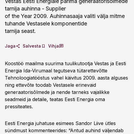
Vestas Eesti Energiale parima generaatorisõlmede
tarnija auhinna - Supplier
of the Year 2009. Auhinnasaaja valiti välja mitme
tuhande Vestasele komponentide
tarnija seast.
Jaga
Salvesta
Vihja
Koostöö maailma suurima tuulikutootja Vestas ja Eesti
Energia Ida-Virumaal tegutseva tütarettevõtte
Tehnoloogiatööstus vahel käivitus 2009. aasta alguses
ning ettevõte toodab Vestasele erinevaid
generaatorisõlmede ja nende tarneks vajalikke
seadmeid ja detaile, teatas Eesti Energia oma
pressiteates.
Eesti Energia juhatuse esimees Sandor Liive ütles
sündmust kommenteerides: “Antud auhind väljendab