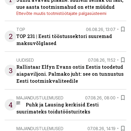
uue aasta tootmismahud on ette müüdud
Ettevõte muutis tootmistöötajate palgasüsteemi
TOP
06.08.26, 13:07
2
TOP 231 | Eesti tööstussektori suuremad
maksuvõlglased
UUDISED
07.08.26, 11:52
Rallistaar Elfyn Evans ostis Eestis toodetud
3
aiapaviljoni. Palmako juht: see on tunnustus
Eesti tootmiskvaliteedile
MAJANDUSTULEMUSED
07.08.26, 08:00
4
Puhk ja Lausing kerkisid Eesti
suurimateks toidutöösturiteks
MAJANDUSTULEMUSED
07.08.26, 14:19