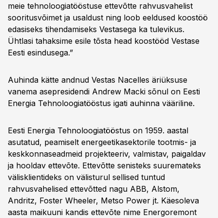
meie tehnoloogiatööstuse ettevõtte rahvusvahelist
sooritusvõimet ja usaldust ning loob eeldused koostöö
edasiseks tihendamiseks Vestasega ka tulevikus.
Ühtlasi tahaksime esile tõsta head koostööd Vestase
Eesti esindusega.”
Auhinda kätte andnud Vestas Nacelles äriüksuse
vanema asepresidendi Andrew Macki sõnul on Eesti
Energia Tehnoloogiatööstus igati auhinna vääriline.
Eesti Energia Tehnoloogiatööstus on 1959. aastal
asutatud, peamiselt energeetikasektorile tootmis- ja
keskkonnaseadmeid projekteeriv, valmistav, paigaldav
ja hooldav ettevõte. Ettevõtte senisteks suuremateks
välisklientideks on välisturul sellised tuntud
rahvusvahelised ettevõtted nagu ABB, Alstom,
Andritz, Foster Wheeler, Metso Power jt. Käesoleva
aasta maikuuni kandis ettevõte nime Energoremont