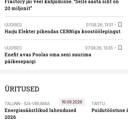
Fractory jäi veel kahjumisse. “Selle aasta siht on
20 miljonit”
UUDISED
07.08.26, 13:51
Harju Elekter pikendas CERNiga koostöölepingut
UUDISED
07.08.26, 13:35
Enefit avas Poolas oma seni suurima
päikesepargi
ÜRITUSED
16.09.2026
TALLINN - IDA-VIRUMAA
TARTU
Energiasäästlikud lahendused
Puidutööstuse 
2026