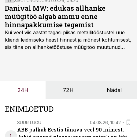
SISUTURUNDUS
07.07.26, 09:20
ST
Danival MW: edukas allhanke
müügitöö algab ammu enne
hinnapakkumise tegemist
Kui veel viis aastat tagasi piisas metallitööstustel uue
kliendi leidmiseks heast hinnast ja mõnest kohtumisest,
siis täna on allhanketööstuse müügitöö muutunud
märksa pikemaks ja süsteemsemaks. Konkurents on
kasvanud, kliendid kaaluvad otsuseid põhjalikumalt
ning partnerit ei valita enam ainult tootmisvõimekuse
või hinnakirja järgi.
24H
72H
Nädal
ENIMLOETUD
SUUR LUGU
04.08.26, 10:42
ABB palkab Eestis tänavu veel 90 inimest.
1
Juhid avavad plaane: suurem seisak on läbi,