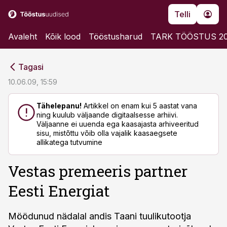
Telli
Avaleht
Kõik lood
Tööstusharud
TARK TÖÖSTUS 2
cebook
cebook
Tagasi
Twitter)
Twitter)
10.06.09, 15:59
kedIn
kedIn
Tähelepanu!
Artikkel on enam kui 5 aastat vana
ning kuulub väljaande digitaalsesse arhiivi.
ail
ail
Väljaanne ei uuenda ega kaasajasta arhiveeritud
sisu, mistõttu võib olla vajalik kaasaegsete
k
k
allikatega tutvumine
Vestas premeeris partner
Eesti Energiat
Möödunud nädalal andis Taani tuulikutootja