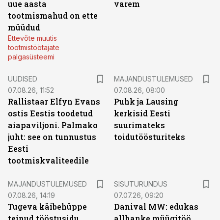
uue aasta
varem
tootmismahud on ette
müüdud
Ettevõte muutis
tootmistöötajate
palgasüsteemi
UUDISED
MAJANDUSTULEMUSED
07.08.26, 11:52
07.08.26, 08:00
Rallistaar Elfyn Evans
Puhk ja Lausing
ostis Eestis toodetud
kerkisid Eesti
aiapaviljoni. Palmako
suurimateks
juht: see on tunnustus
toidutöösturiteks
Eesti
tootmiskvaliteedile
ST
MAJANDUSTULEMUSED
SISUTURUNDUS
07.08.26, 14:19
07.07.26, 09:20
Tugeva käibehüppe
Danival MW: edukas
teinud tööstusidu
allhanke müügitöö