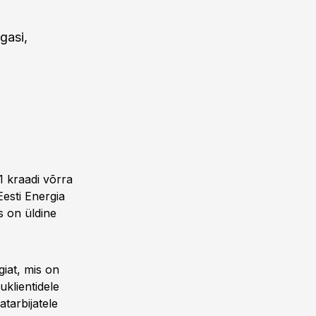
gasi,
1 kraadi võrra
Eesti Energia
s on üldine
giat, mis on
klientidele
atarbijatele