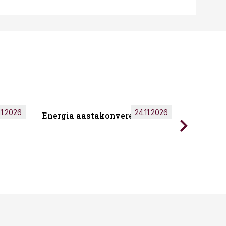
11.2026
24.11.2026
Energia aastakonverents 2026
Tark töö