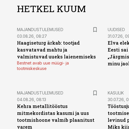
HETKEL KUUM
MAJANDUSTULEMUSED
UUDISED
03.08.26, 08:27
31.07.26, 0
Haagiseturg ärkab: tootjad
Elva ele
kasvatavad mahtu ja
Eesti sai
valmistuvad uueks laienemiseks
„Järgmis
Bestnet avab uue müügi- ja
minu jao
tootmiskeskuse
MAJANDUSTULEMUSED
KASULIK
04.08.26, 08:13
30.07.26, 0
Kehra metallitööstus
Tööstusj
mitmekordistas kasumi ja uus
tootmise
tootmishoone valmib plaanitust
levinud 
varem
Miks kii