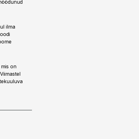
 möödunud
ul ilma
ioodi
Soome
 mis on
Viimastel
ttekuuluva