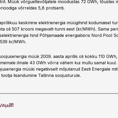
trit. Müük võrguettevõtjatele moodustas 72 GWh, tõustes
rioodiga võrreldes 5,8 protsenti.
aprillikuu keskmine elektrienergia müügihind kodumaisel tur
ta oli 507 krooni megavatt-tunni eest (kr/MWh). Sama per
selektrienergia hind Põhjamaade energiabörsi Nord Pool 
i 539 kr/MWh.
 soojusenergia müük 2009. aasta aprillis oli kokku 110 GWh,
memale ilmale 43 GWh võrra vähem kui mullu samal kuul. 
jusenergia müüki negatiivselt mõjutanud Eesti Energiale mi
tootja lisandumine Tallinna soojusturule.
Vihja