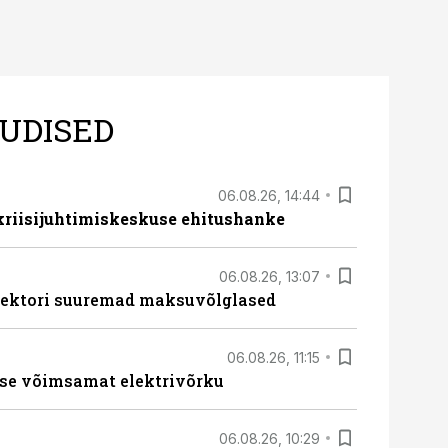
UDISED
06.08.26, 14:44
 kriisijuhtimiskeskuse ehitushanke
06.08.26, 13:07
ssektori suuremad maksuvõlglased
06.08.26, 11:15
se võimsamat elektrivõrku
06.08.26, 10:29