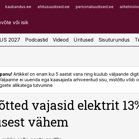
kaubandus.ee
ehitusuudised.ee
personaliuudised.ee
aritehnolo
Infopank
Radar
US 2027
Podcastid
Videod
Üritused
Sisuturundus
T
panu!
Artikkel on enam kui 5 aastat vana ning kuulub väljaande digi
. Väljaanne ei uuenda ega kaasajasta arhiveeritud sisu, mistõttu võib ol
sete allikatega tutvumine
õtted vajasid elektrit 13
usest vähem