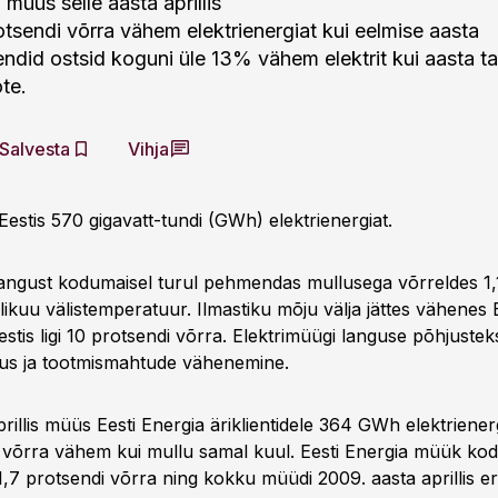
 müüs selle aasta aprillis
otsendi võrra vähem elektrienergiat kui eelmise aasta
kliendid ostsid koguni üle 13% vähem elektrit kui aasta ta
te.
Salvesta
Vihja
estis 570 gigavatt-tundi (GWh) elektrienergiat.
langust kodumaisel turul pehmendas mullusega võrreldes 1,
ikuu välistemperatuur. Ilmastiku mõju välja jättes vähenes 
stis ligi 10 protsendi võrra. Elektrimüügi languse põhjustek
us ja tootmismahtude vähenemine.
rillis müüs Eesti Energia äriklientidele 364 GWh elektriener
i võrra vähem kui mullu samal kuul. Eesti Energia müük kodu
s 1,7 protsendi võrra ning kokku müüdi 2009. aasta aprillis er