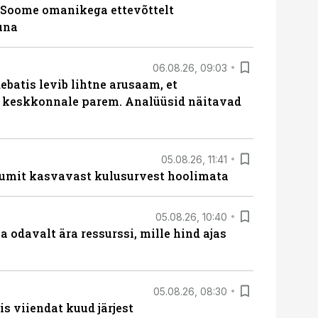
Soome omanikega ettevõttelt
una
06.08.26, 09:03
batis levib lihtne arusaam, et
i keskkonnale parem. Analüüsid näitavad
05.08.26, 11:41
umit kasvavast kulusurvest hoolimata
05.08.26, 10:40
 odavalt ära ressurssi, mille hind ajas
05.08.26, 08:30
s viiendat kuud järjest