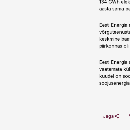
134 GWh elek
aasta sama pe
Eesti Energia 
võrguteenuste
keskmine baa
piirkonnas ol
Eesti Energia
vaatamata kül
kuudel on soo
soojusenergia 
Jaga