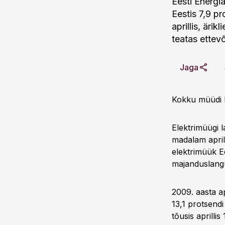
Eesti Energia
Eestis 7,9 pr
aprillis, äri
teatas ettevõ
Jaga
Kokku müüdi E
Elektrimüügi 
madalam aprill
elektrimüük Ee
majanduslang
2009. aasta ap
13,1 protsend
tõusis aprilli