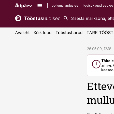
pollumajandus.ee
logistikauudised.ee
kaubandus.ee
imelineajalugu.ee
kinnisvarauudised.ee
imelineteadus.ee
Avaleht
Kõik lood
Tööstusharud
TARK TÖÖST
cebook
cebook
26.05.09, 12:18
Twitter)
Twitter)
Tähele
kedIn
kedIn
arhiivi
kaasaeg
ail
ail
Ettev
k
k
mull