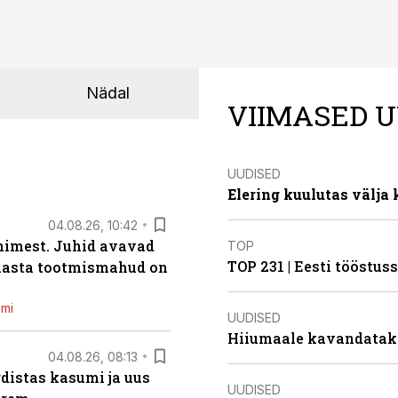
Nädal
VIIMASED U
UUDISED
Elering kuulutas välja
04.08.26, 10:42
inimest. Juhid avavad
TOP
TOP 231 | Eesti tööstu
 aasta tootmismahud on
emi
UUDISED
Hiiumaale kavandatak
04.08.26, 08:13
distas kasumi ja uus
UUDISED