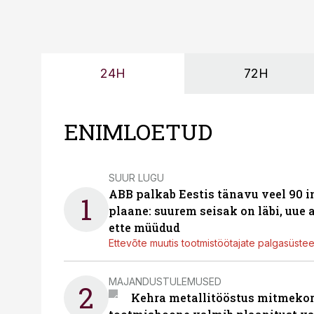
24H
72H
ENIMLOETUD
SUUR LUGU
ABB palkab Eestis tänavu veel 90 
1
plaane: suurem seisak on läbi, uue
ette müüdud
Ettevõte muutis tootmistöötajate palgasüste
MAJANDUSTULEMUSED
2
Kehra metallitööstus mitmekor