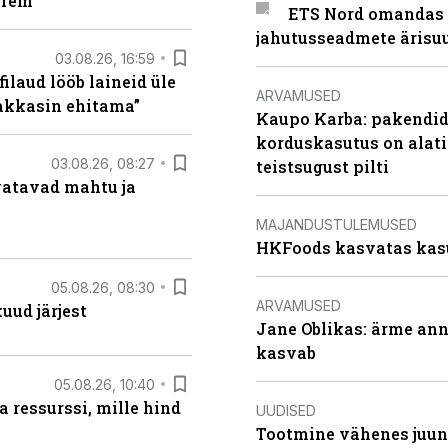
arem
ETS Nord omandas 
jahutusseadmete ärisu
03.08.26, 16:59
filaud lööb laineid üle
ARVAMUSED
hakkasin ehitama”
Kaupo Karba: pakendide
korduskasutus on alat
03.08.26, 08:27
teistsugust pilti
vatavad mahtu ja
MAJANDUSTULEMUSED
HKFoods kasvatas kas
05.08.26, 08:30
ARVAMUSED
uud järjest
Jane Oblikas: ärme anna
kasvab
05.08.26, 10:40
 ressurssi, mille hind
UUDISED
Tootmine vähenes juuni