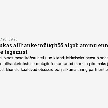
7.26, 09:20
ukas allhanke müügitöö algab ammu en
e tegemist
asi piisas metallitööstustel uue kliendi leidmiseks heast hinna
a on allhanketööstuse müügitöö muutunud märksa pikemaks
 kliendid kaaluvad otsuseid põhjalikumalt ning partnerit ei
nnakirja järgi.