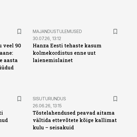
MAJANDUSTULEMUSED
30.07.26, 13:12
 veel 90
Hanza Eesti tehaste kasum
aane:
kolmekordistus enne uut
e aasta
laienemislainet
üüdud
e
ST
SISUTURUNDUS
26.06.26, 13:15
ti
Tõstelahendused peavad aitama
anud
vältida ettevõtete kõige kallimat
kulu – seisakuid