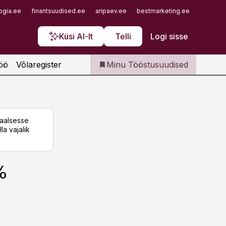
Iseteenindus
ogia.ee
finantsuudised.ee
aripaev.ee
bestmarketing.ee
finantsu
Telli Tööstusuudised
Küsi AI-lt
Telli
Logi sisse
öö
Võlaregister
Minu Tööstusuudised
taalsesse
la vajalik
%