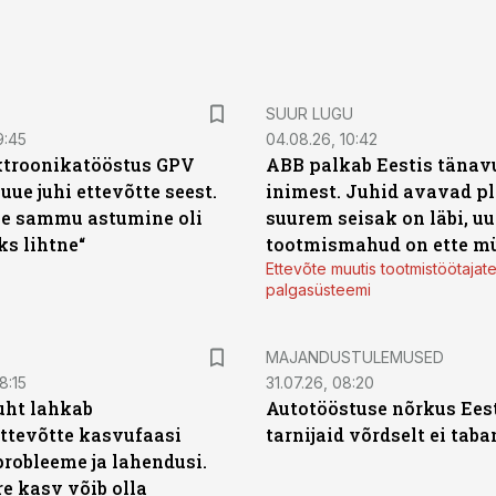
SUUR LUGU
9:45
04.08.26, 10:42
ktroonikatööstus GPV
ABB palkab Eestis tänavu
 uue juhi ettevõtte seest.
inimest. Juhid avavad pl
e sammu astumine oli
suurem seisak on läbi, uu
ks lihtne“
tootmismahud on ette m
Ettevõte muutis tootmistöötajat
palgasüsteemi
MAJANDUSTULEMUSED
8:15
31.07.26, 08:20
uht lahkab
Autotööstuse nõrkus Ees
ttevõtte kasvufaasi
tarnijaid võrdselt ei tab
probleeme ja lahendusi.
re kasv võib olla