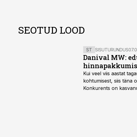
SEOTUD LOOD
ST
SISUTURUNDUS
07.0
Danival MW: ed
hinnapakkumis
Kui veel viis aastat tag
kohtumisest, siis tän
Konkurents on kasvanud,
tootmisvõimekuse või hi