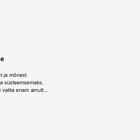
ne
st ja mõnest
 ja süsteemsemaks.
 valita enam ainult