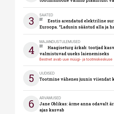
tootmishoone valmib plaanitust v
SAATED
3
Eestis arendatud elektriline sur
Euroopa. “Ladusin säästud alla ja 
MAJANDUSTULEMUSED
4
Haagiseturg ärkab: tootjad kas
valmistuvad uueks laienemiseks
Bestnet avab uue müügi- ja tootmiskeskuse
UUDISED
5
Tootmine vähenes juunis viiendat k
ARVAMUSED
6
Jane Oblikas: ärme anna odavalt ära
ajas kasvab