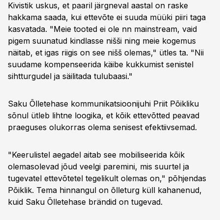
Kivistik uskus, et paaril järgneval aastal on raske
hakkama saada, kui ettevõte ei suuda müüki piiri taga
kasvatada. "Meie tooted ei ole nn mainstream, vaid
pigem suunatud kindlasse nišši ning meie kogemus
näitab, et igas riigis on see nišš olemas," ütles ta. "Nii
suudame kompenseerida käibe kukkumist senistel
sihtturgudel ja säilitada tulubaasi."
Saku Õlletehase kommunikatsioonijuhi Priit Põikliku
sõnul ütleb lihtne loogika, et kõik ettevõtted peavad
praeguses olukorras olema senisest efektiivsemad.
"Keerulistel aegadel aitab see mobiliseerida kõik
olemasolevad jõud veelgi paremini, mis suurtel ja
tugevatel ettevõtetel tegelikult olemas on," põhjendas
Põiklik. Tema hinnangul on õlleturg küll kahanenud,
kuid Saku Õlletehase brändid on tugevad.