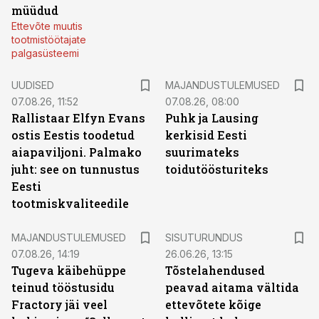
müüdud
Ettevõte muutis
tootmistöötajate
palgasüsteemi
UUDISED
MAJANDUSTULEMUSED
07.08.26, 11:52
07.08.26, 08:00
Rallistaar Elfyn Evans
Puhk ja Lausing
ostis Eestis toodetud
kerkisid Eesti
aiapaviljoni. Palmako
suurimateks
juht: see on tunnustus
toidutöösturiteks
Eesti
tootmiskvaliteedile
ST
MAJANDUSTULEMUSED
SISUTURUNDUS
07.08.26, 14:19
26.06.26, 13:15
Tugeva käibehüppe
Tõstelahendused
teinud tööstusidu
peavad aitama vältida
Fractory jäi veel
ettevõtete kõige