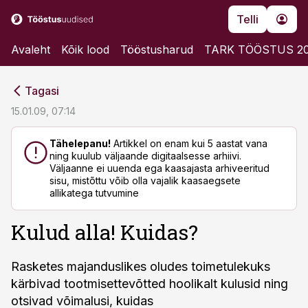
Telli
Avaleht
Kõik lood
Tööstusharud
TARK TÖÖSTUS 2
cebook
cebook
Tagasi
Twitter)
Twitter)
15.01.09, 07:14
kedIn
kedIn
Tähelepanu!
Artikkel on enam kui 5 aastat vana
ning kuulub väljaande digitaalsesse arhiivi.
ail
ail
Väljaanne ei uuenda ega kaasajasta arhiveeritud
sisu, mistõttu võib olla vajalik kaasaegsete
k
k
allikatega tutvumine
Kulud alla! Kuidas?
Rasketes majanduslikes oludes toimetulekuks
kärbivad tootmisettevõtted hoolikalt kulusid ning
otsivad võimalusi, kuidas