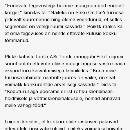
"Erinevate tegevustega hoiame müüginumbrid endiselt
kõrgel," kinnitas ta. "Näiteks on Saku On Ice'i turuosa
pidevalt suurenenud ning oleme veendunud, et selles
segmendis on veelgi ruumi kasvada." Põiklik rääkis ka,
et oma tegevuses on nende ettevõte kulusid kokku
tõmmanud.
Plekk-katuste tootja ASi Toode müügijuhi Erki Loigomi
sõnul üritab ettevõte üldise müügi languse vastu saada
eksportturu kasvatamisega lähiriikides. "Kuna meie
turuosa lähimate naabrite juures on väike, on seal
võimalik konkurentide arvel isegi kasvada," leidis ta.
"Koduturul aga pöörame erilist rõhku kliendibaasi
hoidmisele ja võtmekliendihaldusele, nemad annavad
meile vähegi tööd."
Loigom kinnitas, et konkurentide raskused pakuvad
ettevõttele uusi väljakutseid, näiteks võimalusi hõivata