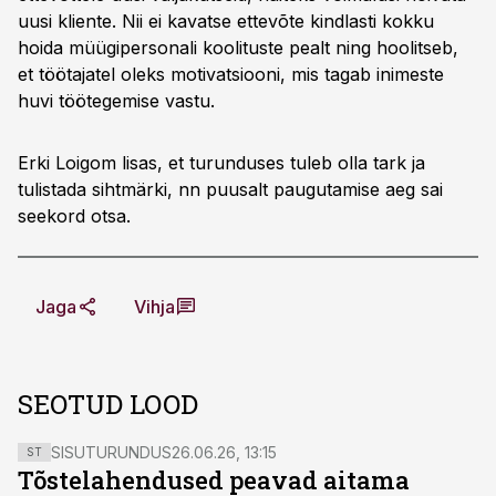
uusi kliente. Nii ei kavatse ettevõte kindlasti kokku
hoida müügipersonali koolituste pealt ning hoolitseb,
et töötajatel oleks motivatsiooni, mis tagab inimeste
huvi töötegemise vastu.
Erki Loigom lisas, et turunduses tuleb olla tark ja
tulistada sihtmärki, nn puusalt paugutamise aeg sai
seekord otsa.
Jaga
Vihja
SEOTUD LOOD
SISUTURUNDUS
26.06.26, 13:15
ST
Tõstelahendused peavad aitama