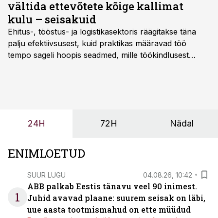
vältida ettevõtete kõige kallimat
kulu – seisakuid
Ehitus-, tööstus- ja logistikasektoris räägitakse täna
palju efektiivsusest, kuid praktikas määravad töö
tempo sageli hoopis seadmed, mille töökindlusest
sõltub kogu objekti või tootmise sujuvus. Kui tõstuk
seisab, töö katkeb või masin ei vasta töötingimustele,
ei tähenda see ettevõtte jaoks ainult tehnilist
probleemi, vaid otsest rahalist kulu, venivaid tähtaegu
ja suuremaid riske tööohutusele.
24H
72H
Nädal
ENIMLOETUD
SUUR LUGU
04.08.26, 10:42
ABB palkab Eestis tänavu veel 90 inimest.
1
Juhid avavad plaane: suurem seisak on läbi,
uue aasta tootmismahud on ette müüdud