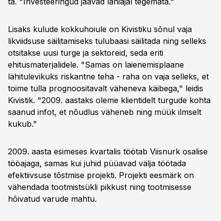
ta. "Investeeringud jäävad lähiajal tegemata."
Lisaks kulude kokkuhoiule on Kivistiku sõnul vaja
likviidsuse säilitamiseks tulubaasi säilitada ning selleks
otsitakse uusi turge ja sektoreid, seda eriti
ehitusmaterjalidele. "Samas on laienemisplaane
lähitulevikuks riskantne teha - raha on vaja selleks, et
toime tulla prognoositavalt väheneva käibega," leidis
Kivistik. "2009. aastaks oleme klientidelt turgude kohta
saanud infot, et nõudlus väheneb ning müük ilmselt
kukub."
2009. aasta esimeses kvartalis töötab Viisnurk osalise
tööajaga, samas kui juhid püüavad välja töötada
efektiivsuse tõstmise projekti. Projekti eesmärk on
vähendada tootmistsükli pikkust ning tootmisesse
hõivatud varude mahtu.