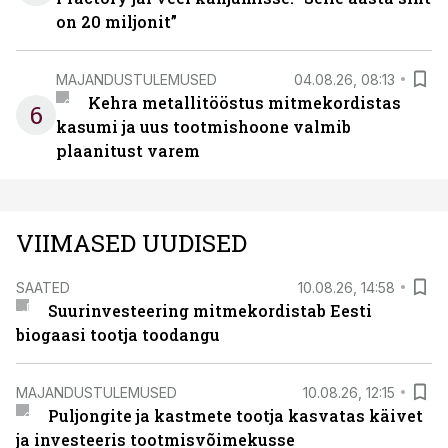
on 20 miljonit”
MAJANDUSTULEMUSED
04.08.26, 08:13
Kehra metallitööstus mitmekordistas
6
kasumi ja uus tootmishoone valmib
plaanitust varem
VIIMASED UUDISED
SAATED
10.08.26, 14:58
Suurinvesteering mitmekordistab Eesti
biogaasi tootja toodangu
MAJANDUSTULEMUSED
10.08.26, 12:15
Puljongite ja kastmete tootja kasvatas käivet
ja investeeris tootmisvõimekusse