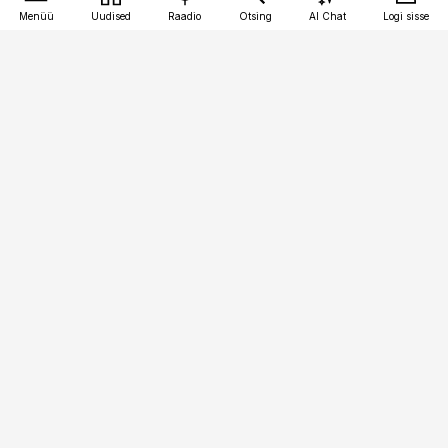
Menüü
Uudised
Raadio
Otsing
AI Chat
Logi sisse
Vana-Lõuna 39/1, 19094 Tallinn
(+372) 667 0111
toostusuudised@toostusuudised.ee
Telli
Reklaam
Firmast
Sisu kasutamisõigused
Ajakirjaniku
eetikakoodeks
Üldtingimused
Privaatsustingimused
Küpsiste poliitika
KKK
Eesti Meediaettevõtete
Eelistuste haldamine
Liit