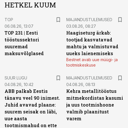
HETKEL KUUM
TOP
MAJANDUSTULEMUSED
06.08.26, 13:07
03.08.26, 08:27
TOP 231 | Eesti
Haagiseturg ärkab:
tööstussektori
tootjad kasvatavad
suuremad
mahtu ja valmistuvad
maksuvõlglased
uueks laienemiseks
Bestnet avab uue müügi- ja
tootmiskeskuse
SUUR LUGU
MAJANDUSTULEMUSED
04.08.26, 10:42
04.08.26, 08:13
ABB palkab Eestis
Kehra metallitööstus
tänavu veel 90 inimest.
mitmekordistas kasumi
Juhid avavad plaane:
ja uus tootmishoone
suurem seisak on läbi,
valmib plaanitust
uue aasta
varem
tootmismahud on ette