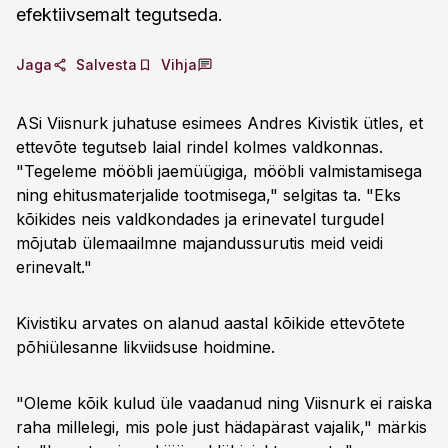
efektiivsemalt tegutseda.
Jaga
Salvesta
Vihja
ASi Viisnurk juhatuse esimees Andres Kivistik ütles, et
ettevõte tegutseb laial rindel kolmes valdkonnas.
"Tegeleme mööbli jaemüügiga, mööbli valmistamisega
ning ehitusmaterjalide tootmisega," selgitas ta. "Eks
kõikides neis valdkondades ja erinevatel turgudel
mõjutab ülemaailmne majandussurutis meid veidi
erinevalt."
Kivistiku arvates on alanud aastal kõikide ettevõtete
põhiülesanne likviidsuse hoidmine.
"Oleme kõik kulud üle vaadanud ning Viisnurk ei raiska
raha millelegi, mis pole just hädapärast vajalik," märkis