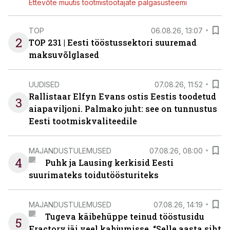
Ettevõte muutis tootmistöötajate palgasüsteemi
TOP
06.08.26, 13:07
2
TOP 231 | Eesti tööstussektori suuremad
maksuvõlglased
UUDISED
07.08.26, 11:52
Rallistaar Elfyn Evans ostis Eestis toodetud
3
aiapaviljoni. Palmako juht: see on tunnustus
Eesti tootmiskvaliteedile
MAJANDUSTULEMUSED
07.08.26, 08:00
4
Puhk ja Lausing kerkisid Eesti
suurimateks toidutöösturiteks
MAJANDUSTULEMUSED
07.08.26, 14:19
Tugeva käibehüppe teinud tööstusidu
5
Fractory jäi veel kahjumisse. “Selle aasta siht