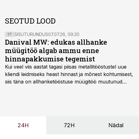
SEOTUD LOOD
SISUTURUNDUS
07.07.26, 09:20
ST
Danival MW: edukas allhanke
müügitöö algab ammu enne
hinnapakkumise tegemist
Kui veel viis aastat tagasi piisas metallitööstustel uue
kliendi leidmiseks heast hinnast ja mõnest kohtumisest,
siis täna on allhanketööstuse müügitöö muutunud
märksa pikemaks ja süsteemsemaks. Konkurents on
kasvanud, kliendid kaaluvad otsuseid põhjalikumalt
ning partnerit ei valita enam ainult tootmisvõimekuse
või hinnakirja järgi.
24H
72H
Nädal