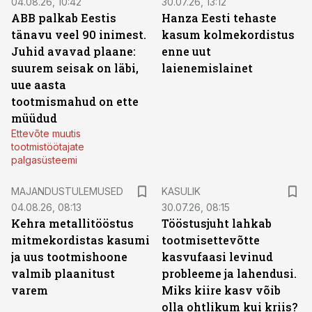
04.08.26, 10:42
30.07.26, 13:12
ABB palkab Eestis
Hanza Eesti tehaste
tänavu veel 90 inimest.
kasum kolmekordistus
Juhid avavad plaane:
enne uut
suurem seisak on läbi,
laienemislainet
uue aasta
tootmismahud on ette
müüdud
Ettevõte muutis
tootmistöötajate
palgasüsteemi
MAJANDUSTULEMUSED
KASULIK
04.08.26, 08:13
30.07.26, 08:15
Kehra metallitööstus
Tööstusjuht lahkab
mitmekordistas kasumi
tootmisettevõtte
ja uus tootmishoone
kasvufaasi levinud
valmib plaanitust
probleeme ja lahendusi.
varem
Miks kiire kasv võib
olla ohtlikum kui kriis?