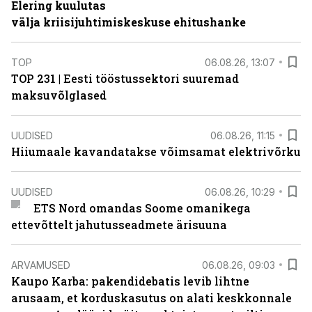
Elering kuulutas
välja kriisijuhtimiskeskuse ehitushanke
TOP
06.08.26, 13:07
TOP 231 | Eesti tööstussektori suuremad
maksuvõlglased
UUDISED
06.08.26, 11:15
Hiiumaale kavandatakse võimsamat elektrivõrku
UUDISED
06.08.26, 10:29
ETS Nord omandas Soome omanikega
ettevõttelt jahutusseadmete ärisuuna
ARVAMUSED
06.08.26, 09:03
Kaupo Karba: pakendidebatis levib lihtne
arusaam, et korduskasutus on alati keskkonnale