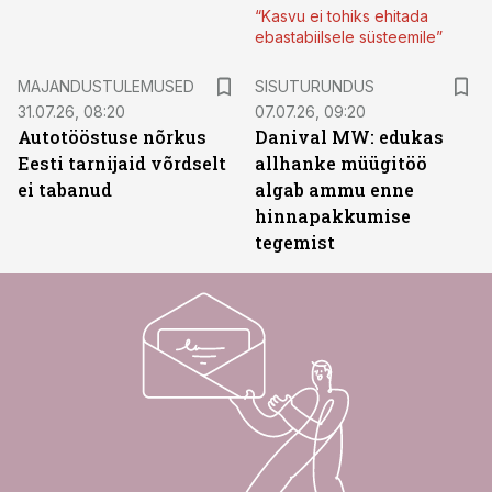
“Kasvu ei tohiks ehitada
ebastabiilsele süsteemile”
ST
MAJANDUSTULEMUSED
SISUTURUNDUS
31.07.26, 08:20
07.07.26, 09:20
Autotööstuse nõrkus
Danival MW: edukas
Eesti tarnijaid võrdselt
allhanke müügitöö
ei tabanud
algab ammu enne
hinnapakkumise
tegemist