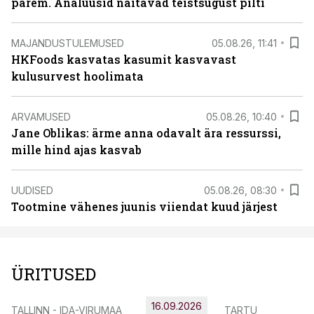
parem. Analüüsid näitavad teistsugust pilti
MAJANDUSTULEMUSED
05.08.26, 11:41
HKFoods kasvatas kasumit kasvavast
kulusurvest hoolimata
ARVAMUSED
05.08.26, 10:40
Jane Oblikas: ärme anna odavalt ära ressurssi,
mille hind ajas kasvab
UUDISED
05.08.26, 08:30
Tootmine vähenes juunis viiendat kuud järjest
ÜRITUSED
16.09.2026
TALLINN - IDA-VIRUMAA
TARTU