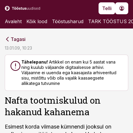
Telli
Avaleht
Kõik lood
Tööstusharud
TARK TÖÖSTUS 2
cebook
cebook
Tagasi
Twitter)
Twitter)
13.01.09, 10:23
kedIn
kedIn
Tähelepanu!
Artikkel on enam kui 5 aastat vana
ning kuulub väljaande digitaalsesse arhiivi.
ail
ail
Väljaanne ei uuenda ega kaasajasta arhiveeritud
sisu, mistõttu võib olla vajalik kaasaegsete
k
k
allikatega tutvumine
Nafta tootmiskulud on
hakanud kahanema
Esimest korda viimase kümnendi jooksul on