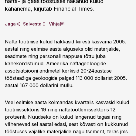
nafta- ja gaasitööstuses hakanud kulud
kahanema, kirjutab Financial Times.
Jaga
Salvesta
Vihja
Nafta tootmise kulud hakkasid kiiresti kasvama 2005.
aastal ning eelmise aasta alguseks olid materjalide,
seadmete ning personali nappuse tõttu juba
kahekordistunud. Ameerika naftageoloogide
assotsiatsiooni andmetel kerkisid 20-24aastase
tööstaažiga geoloogide palgad 113 000 dollarist 2005.
aastal 167 000 dollarini mullu.
Veel eelmise aasta kolmandas kvartalis kasvasid kulud
tootmissektoris 19 ning naftatöötlemissektoris 12
protsenti. Nüüdseks on kulud langenud tagasi ning
vähenevad sel aastal edasi, sest kõvasti on kukkunud
tööstuses vajalike materjalide nagu tsement, teras jms