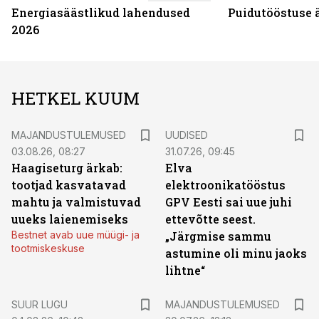
Energiasäästlikud lahendused
Puidutööstuse 
2026
HETKEL KUUM
MAJANDUSTULEMUSED
UUDISED
03.08.26, 08:27
31.07.26, 09:45
Haagiseturg ärkab:
Elva
tootjad kasvatavad
elektroonikatööstus
mahtu ja valmistuvad
GPV Eesti sai uue juhi
uueks laienemiseks
ettevõtte seest.
Bestnet avab uue müügi- ja
„Järgmise sammu
tootmiskeskuse
astumine oli minu jaoks
lihtne“
SUUR LUGU
MAJANDUSTULEMUSED