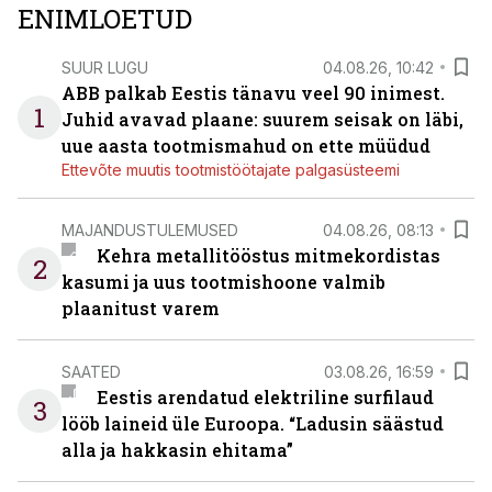
ENIMLOETUD
SUUR LUGU
04.08.26, 10:42
ABB palkab Eestis tänavu veel 90 inimest.
1
Juhid avavad plaane: suurem seisak on läbi,
uue aasta tootmismahud on ette müüdud
Ettevõte muutis tootmistöötajate palgasüsteemi
MAJANDUSTULEMUSED
04.08.26, 08:13
Kehra metallitööstus mitmekordistas
2
kasumi ja uus tootmishoone valmib
plaanitust varem
SAATED
03.08.26, 16:59
Eestis arendatud elektriline surfilaud
3
lööb laineid üle Euroopa. “Ladusin säästud
alla ja hakkasin ehitama”