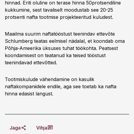
hinnad. Eriti oluline on terase hinna 50protsendiline
kukkumine, sest tavaliselt moodustab see 20-25
protsenti nafta tootmise projekteeritud kuludest.
Maailma suurim naftatööstust teenindav ettevõte
Schlumberg teatas eelmisel nädalal, et koondab oma
Põhja-Ameerika üksuses tuhat töökohta. Peatsest
koondamisest on teatanud ka teised tööstust
teenindavad ettevõtted.
Tootmiskulude vähendamine on kasulik
naftakompaniidele endile, aga see toetab ka nafta
hinna edasist langust.
Jaga
Vihja