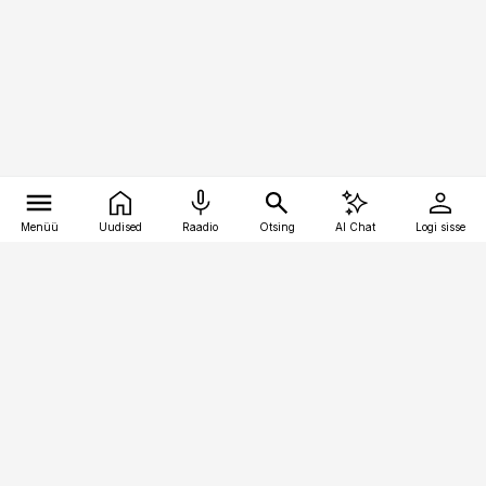
Menüü
Uudised
Raadio
Otsing
AI Chat
Logi sisse
Vana-Lõuna 39/1, 19094 Tallinn
(+372) 667 0111
toostusuudised@toostusuudised.ee
Telli
Reklaam
Firmast