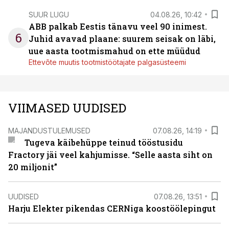
SUUR LUGU
04.08.26, 10:42
ABB palkab Eestis tänavu veel 90 inimest.
6
Juhid avavad plaane: suurem seisak on läbi,
uue aasta tootmismahud on ette müüdud
Ettevõte muutis tootmistöötajate palgasüsteemi
VIIMASED UUDISED
MAJANDUSTULEMUSED
07.08.26, 14:19
Tugeva käibehüppe teinud tööstusidu
Fractory jäi veel kahjumisse. “Selle aasta siht on
20 miljonit”
UUDISED
07.08.26, 13:51
Harju Elekter pikendas CERNiga koostöölepingut