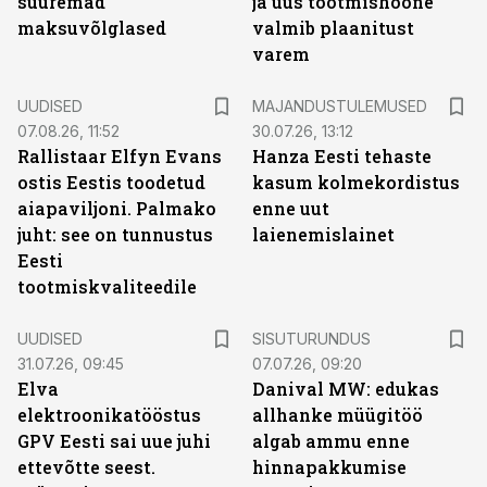
suuremad
ja uus tootmishoone
maksuvõlglased
valmib plaanitust
varem
UUDISED
MAJANDUSTULEMUSED
07.08.26, 11:52
30.07.26, 13:12
Rallistaar Elfyn Evans
Hanza Eesti tehaste
ostis Eestis toodetud
kasum kolmekordistus
aiapaviljoni. Palmako
enne uut
juht: see on tunnustus
laienemislainet
Eesti
tootmiskvaliteedile
ST
UUDISED
SISUTURUNDUS
31.07.26, 09:45
07.07.26, 09:20
Elva
Danival MW: edukas
elektroonikatööstus
allhanke müügitöö
GPV Eesti sai uue juhi
algab ammu enne
ettevõtte seest.
hinnapakkumise