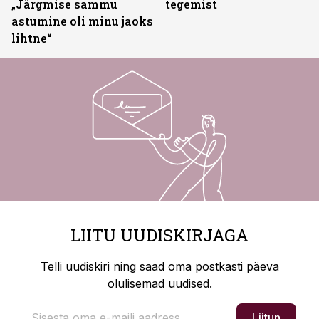
„Järgmise sammu
tegemist
astumine oli minu jaoks
lihtne“
LIITU UUDISKIRJAGA
Telli uudiskiri ning saad oma postkasti päeva
olulisemad uudised.
Liitun