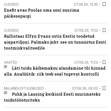
UUDISED
07.08.26, 13:35
Enefit avas Poolas oma seni suurima
päikesepargi
UUDISED
07.08.26, 11:52
Rallistaar Elfyn Evans ostis Eestis toodetud
aiapaviljoni. Palmako juht: see on tunnustus Eesti
tootmiskvaliteedile
SAATED
07.08.26, 11:24
Läti toidu käibemaksu alandamine tõi hinnad
alla. Analüütik: riik teeb seal tugevat kontrolli
MAJANDUSTULEMUSED
07.08.26, 08:00
Puhk ja Lausing kerkisid Eesti suurimateks
toidutöösturiteks