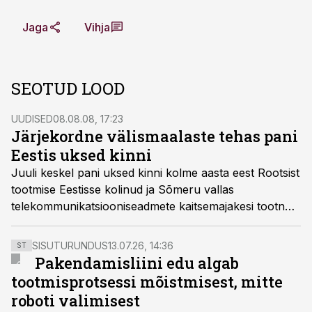
Jaga
Vihja
SEOTUD LOOD
UUDISED
08.08.08, 17:23
Järjekordne välismaalaste tehas pani
Eestis uksed kinni
Juuli keskel pani uksed kinni kolme aasta eest Rootsist
tootmise Eestisse kolinud ja Sõmeru vallas
telekommunikatsiooniseadmete kaitsemajakesi tootnud
Flexenclosure OÜ.
SISUTURUNDUS
13.07.26, 14:36
ST
Pakendamisliini edu algab
tootmisprotsessi mõistmisest, mitte
roboti valimisest