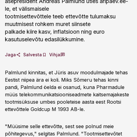
asepresident Andreas Palmlund ütles aripaev.ee-
le, et välismaisele
tootmisettevõttele teeb ettevõtte tulumaksu
muutmisest rohkem muret siinsete
palkade kiire kasv, inflatsioon ning euro
kasutuselevõtu edasilükkumine.
Jaga
Salvesta
Vihja
Palmlund kinnitas, et Jüris asuv moodulmajade tehas
Eestist niipea ära ei koli. Miks Sõmeru tehas kinni
pandi, Palmlund öelda ei osanud, kuna Pharmadule
müüs telekommunikatsiooniseadmete kaitsemajakeste
tootmisüksuse umbes pooleteise aasta eest Rootsi
ettevõttele Goldcup M 1993 AB-le.
"Müüsime selle ettevõtte, sest see polnud meie
põhitegevus," selgitas Palmlund. "Tootmisettevõtet