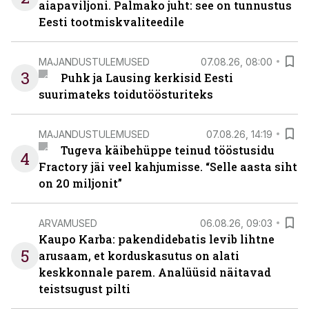
aiapaviljoni. Palmako juht: see on tunnustus
Eesti tootmiskvaliteedile
MAJANDUSTULEMUSED
07.08.26, 08:00
3
Puhk ja Lausing kerkisid Eesti
suurimateks toidutöösturiteks
MAJANDUSTULEMUSED
07.08.26, 14:19
Tugeva käibehüppe teinud tööstusidu
4
Fractory jäi veel kahjumisse. “Selle aasta siht
on 20 miljonit”
ARVAMUSED
06.08.26, 09:03
Kaupo Karba: pakendidebatis levib lihtne
5
arusaam, et korduskasutus on alati
keskkonnale parem. Analüüsid näitavad
teistsugust pilti