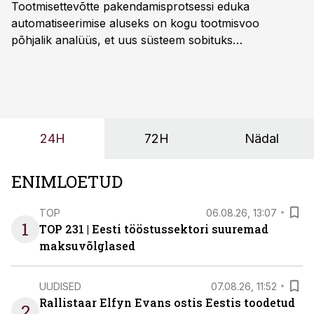
Tootmisettevõtte pakendamisprotsessi eduka
automatiseerimise aluseks on kogu tootmisvoo
põhjalik analüüs, et uus süsteem sobituks
olemasolevasse keskkonda, aitaks vähendada
tööjõuvajadust ning oleks valmis ka ettevõtte
tulevasteks arenguteks. Lihtsalt roboti lisamine
enamasti oodatud tulemust ei too, nendib tootmise ja
tööstuse automatiseerimislahenduste arendaja Smitech
24H
72H
Nädal
OÜ tegevjuht Sander Mitendorf.
ENIMLOETUD
TOP
06.08.26, 13:07
1
TOP 231 | Eesti tööstussektori suuremad
maksuvõlglased
UUDISED
07.08.26, 11:52
Rallistaar Elfyn Evans ostis Eestis toodetud
2