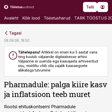
Telli
Avaleht
Kõik lood
Tööstusharud
TARK TÖÖSTUS 2
cebook
cebook
Tagasi
Twitter)
Twitter)
08.08.08, 18:50
kedIn
kedIn
Tähelepanu!
Artikkel on enam kui 5 aastat vana
ning kuulub väljaande digitaalsesse arhiivi.
ail
ail
Väljaanne ei uuenda ega kaasajasta arhiveeritud
sisu, mistõttu võib olla vajalik kaasaegsete
k
k
allikatega tutvumine
Pharmadule: palga kiire kasv
ja inflatsioon teeb muret
Rootsi ehituskontserni Pharmadule