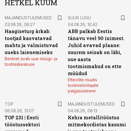
HETKEL KUUM
MAJANDUSTULEMUSED
SUUR LUGU
03.08.26, 08:27
04.08.26, 10:42
Haagiseturg ärkab:
ABB palkab Eestis
tootjad kasvatavad
tänavu veel 90 inimest.
mahtu ja valmistuvad
Juhid avavad plaane:
uueks laienemiseks
suurem seisak on läbi,
Bestnet avab uue müügi- ja
uue aasta
tootmiskeskuse
tootmismahud on ette
müüdud
Ettevõte muutis
tootmistöötajate
palgasüsteemi
TOP
MAJANDUSTULEMUSED
06.08.26, 13:07
04.08.26, 08:13
TOP 231 | Eesti
Kehra metallitööstus
tööstussektori
mitmekordistas kasumi