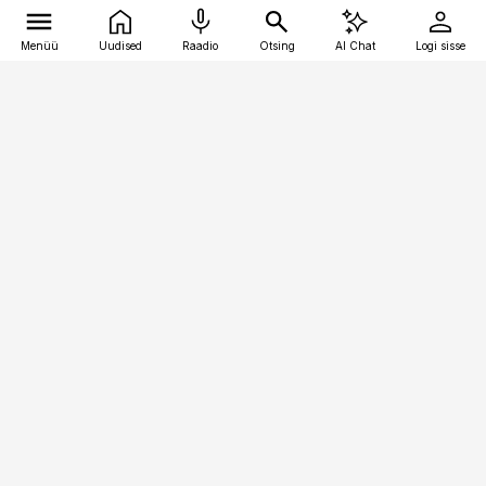
Menüü
Uudised
Raadio
Otsing
AI Chat
Logi sisse
Vana-Lõuna 39/1, 19094 Tallinn
(+372) 667 0111
toostusuudised@toostusuudised.ee
Telli
Reklaam
Firmast
Sisu kasutamisõigused
Ajakirjaniku
eetikakoodeks
Üldtingimused
Privaatsustingimused
Küpsiste poliitika
KKK
Eesti Meediaettevõtete
Eelistuste haldamine
Liit