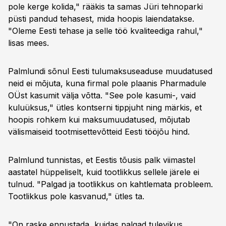
pole kerge kolida," rääkis ta samas Jüri tehnoparki
püsti pandud tehasest, mida hoopis laiendatakse.
"Oleme Eesti tehase ja selle töö kvaliteediga rahul,"
lisas mees.
Palmlundi sõnul Eesti tulumaksuseaduse muudatused
neid ei mõjuta, kuna firmal pole plaanis Pharmadule
OÜst kasumit välja võtta. "See pole kasumi-, vaid
kuluüksus," ütles kontserni tippjuht ning märkis, et
hoopis rohkem kui maksumuudatused, mõjutab
välismaiseid tootmisettevõtteid Eesti tööjõu hind.
Palmlund tunnistas, et Eestis tõusis palk viimastel
aastatel hüppeliselt, kuid tootlikkus sellele järele ei
tulnud. "Palgad ja tootlikkus on kahtlemata probleem.
Tootlikkus pole kasvanud," ütles ta.
"On raske ennustada, kuidas palgad tulevikus