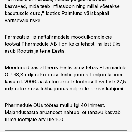
kasvavad, mida teeb inflatsioon ning millal võetakse
kasutusele euro," loetles Palmlund väliskapitali
varitsevaid riske.
Farmaatsia- ja naftafirmadele moodulkomplekse
tootval Pharmadule AB-l on kaks tehast, millest üks
asub Rootsis ja teine Eestis.
Möödunud aastal teenis Eestis asuv tehas Pharmadule
OÜ 33,8 miljoni kroonise käibe juures 1 miljon krooni
kasumit. 2006. aasta tõi siinsele tootmisettevõttele 27,5
miljoni kroonise käibe juures miljoni kroonise kahjumi.
Pharmadule OÜs töötas mullu ligi 40 inimest.
Majandusaasta aruandest nähtub, et tänavu kasvab
firma töötajate arv üle 100.