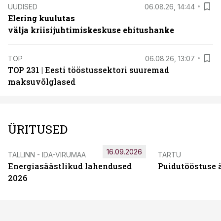
UUDISED
06.08.26, 14:44
Elering kuulutas
välja kriisijuhtimiskeskuse ehitushanke
TOP
06.08.26, 13:07
TOP 231 | Eesti tööstussektori suuremad
maksuvõlglased
ÜRITUSED
16.09.2026
TALLINN - IDA-VIRUMAA
TARTU
Energiasäästlikud lahendused
Puidutööstuse 
2026