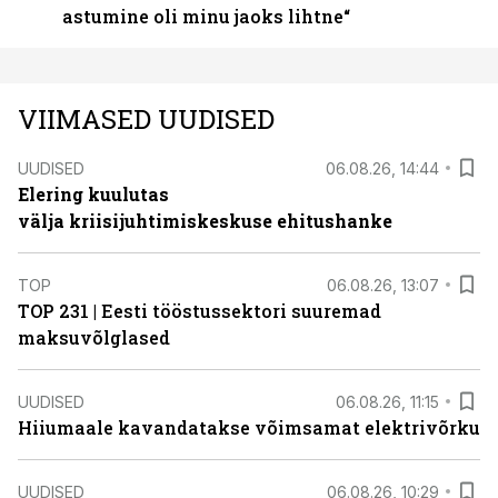
astumine oli minu jaoks lihtne“
VIIMASED UUDISED
UUDISED
06.08.26, 14:44
Elering kuulutas
välja kriisijuhtimiskeskuse ehitushanke
TOP
06.08.26, 13:07
TOP 231 | Eesti tööstussektori suuremad
maksuvõlglased
UUDISED
06.08.26, 11:15
Hiiumaale kavandatakse võimsamat elektrivõrku
UUDISED
06.08.26, 10:29