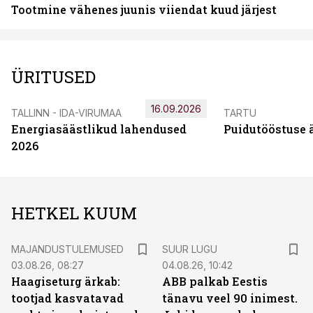
Tootmine vähenes juunis viiendat kuud järjest
ÜRITUSED
16.09.2026
TALLINN - IDA-VIRUMAA
TARTU
Energiasäästlikud lahendused
Puidutööstuse 
2026
HETKEL KUUM
MAJANDUSTULEMUSED
SUUR LUGU
03.08.26, 08:27
04.08.26, 10:42
Haagiseturg ärkab:
ABB palkab Eestis
tootjad kasvatavad
tänavu veel 90 inimest.