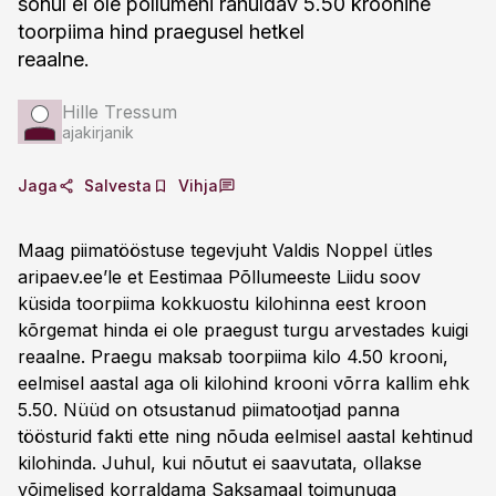
sõnul ei ole põllumehi rahuldav 5.50 kroonine
toorpiima hind praegusel hetkel
reaalne.
Hille Tressum
ajakirjanik
Jaga
Salvesta
Vihja
Maag piimatööstuse tegevjuht Valdis Noppel ütles
aripaev.ee’le et Eestimaa Põllumeeste Liidu soov
küsida toorpiima kokkuostu kilohinna eest kroon
kõrgemat hinda ei ole praegust turgu arvestades kuigi
reaalne. Praegu maksab toorpiima kilo 4.50 krooni,
eelmisel aastal aga oli kilohind krooni võrra kallim ehk
5.50. Nüüd on otsustanud piimatootjad panna
töösturid fakti ette ning nõuda eelmisel aastal kehtinud
kilohinda. Juhul, kui nõutut ei saavutata, ollakse
võimelised korraldama Saksamaal toimunuga