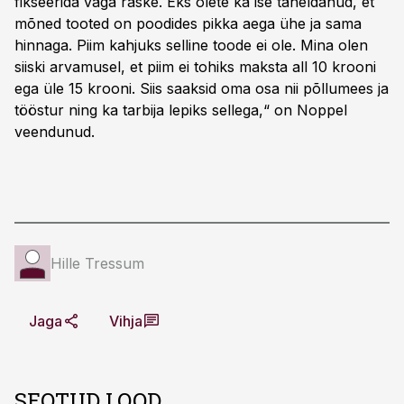
fikseerida väga raske. Eks olete ka ise täheldanud, et
mõned tooted on poodides pikka aega ühe ja sama
hinnaga. Piim kahjuks selline toode ei ole. Mina olen
siiski arvamusel, et piim ei tohiks maksta all 10 krooni
ega üle 15 krooni. Siis saaksid oma osa nii põllumees ja
tööstur ning ka tarbija lepiks sellega,“ on Noppel
veendunud.
Hille Tressum
Jaga
Vihja
SEOTUD LOOD