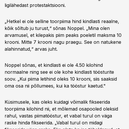
ligilähedast protestaktsiooni.
„Hetkel ei ole selline toorpiima hind kindlasti reaalne,
kõik sõltub ju turust,“ sõnas Noppel. „Mina olen
arvamusel, et kilepakis piim peaks poeletil maksma 10
krooni. Mitte 7 krooni nagu praegu. See on natukene
alahinnatud,“ arvas juht.
Noppel sõnas, et kindlasti ei ole 4.50 kilohind
normaalne ning see ei ole kohe kindlasti töösturite
soov. „Kui piima letihind oleks 10 krooni, siis saaksid
oma osa nii põllumees, kui ka tööstur kaetud."
Küsimusele, kas oleks kuidagi võimalik fikseerida
toorpiima kilohind nii, et mõlemad osapooled oleksid
rahul, vastas piimatööstur, et vabal turul on väga
raske hinda fikseerida. „Vabal turul on midagi