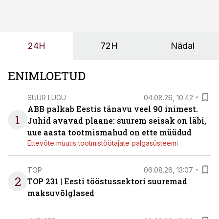
tööjõuvajadust ning oleks valmis ka ettevõtte
tulevasteks arenguteks. Lihtsalt roboti lisamine
enamasti oodatud tulemust ei too, nendib tootmise ja
tööstuse automatiseerimislahenduste arendaja Smitech
24H
72H
Nädal
OÜ tegevjuht Sander Mitendorf.
ENIMLOETUD
SUUR LUGU
04.08.26, 10:42
ABB palkab Eestis tänavu veel 90 inimest.
1
Juhid avavad plaane: suurem seisak on läbi,
uue aasta tootmismahud on ette müüdud
Ettevõte muutis tootmistöötajate palgasüsteemi
TOP
06.08.26, 13:07
2
TOP 231 | Eesti tööstussektori suuremad
maksuvõlglased