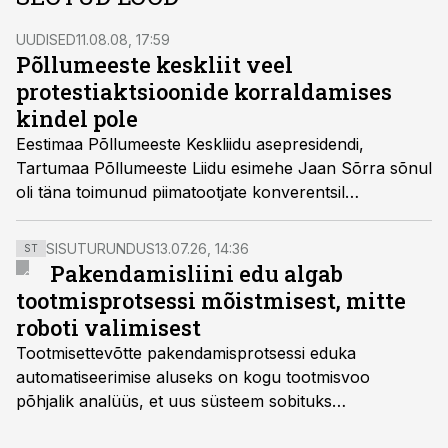
UUDISED
11.08.08, 17:59
Põllumeeste keskliit veel
protestiaktsioonide korraldamises
kindel pole
Eestimaa Põllumeeste Keskliidu asepresidendi,
Tartumaa Põllumeeste Liidu esimehe Jaan Sõrra sõnul
oli täna toimunud piimatootjate konverentsil
konkreetsete protestiaktsioonide kokkuleppimine
raske, sellega tegeleb edasi piimatootjate koostöökoda.
SISUTURUNDUS
13.07.26, 14:36
ST
Pakendamisliini edu algab
tootmisprotsessi mõistmisest, mitte
roboti valimisest
Tootmisettevõtte pakendamisprotsessi eduka
automatiseerimise aluseks on kogu tootmisvoo
põhjalik analüüs, et uus süsteem sobituks
olemasolevasse keskkonda, aitaks vähendada