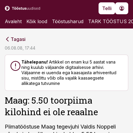
Telli
Avaleht
Kõik lood
Tööstusharud
TARK TÖÖSTUS 2
cebook
cebook
Tagasi
Twitter)
Twitter)
06.08.08, 17:44
kedIn
kedIn
Tähelepanu!
Artikkel on enam kui 5 aastat vana
ning kuulub väljaande digitaalsesse arhiivi.
ail
ail
Väljaanne ei uuenda ega kaasajasta arhiveeritud
sisu, mistõttu võib olla vajalik kaasaegsete
k
k
allikatega tutvumine
Maag: 5.50 toorpiima
kilohind ei ole reaalne
Piimatööstuse Maag tegevjuhi Valdis Noppeli