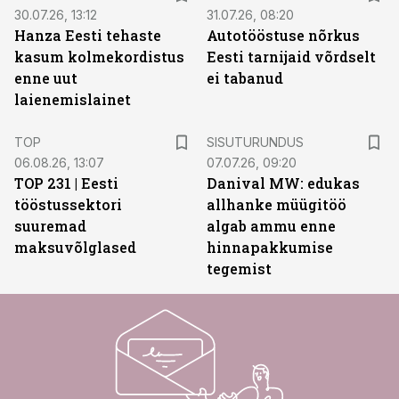
30.07.26, 13:12
31.07.26, 08:20
Hanza Eesti tehaste
Autotööstuse nõrkus
kasum kolmekordistus
Eesti tarnijaid võrdselt
enne uut
ei tabanud
laienemislainet
ST
TOP
SISUTURUNDUS
06.08.26, 13:07
07.07.26, 09:20
TOP 231 | Eesti
Danival MW: edukas
tööstussektori
allhanke müügitöö
suuremad
algab ammu enne
maksuvõlglased
hinnapakkumise
tegemist