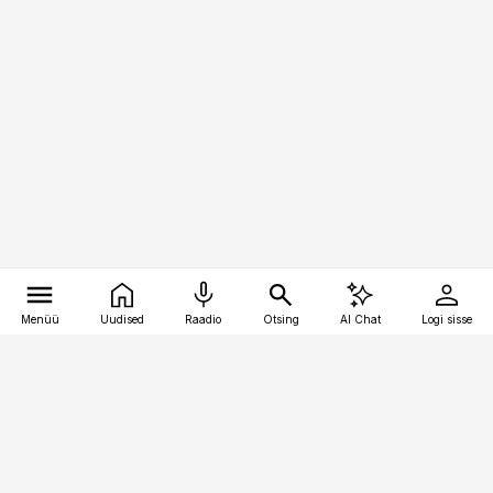
Menüü
Uudised
Raadio
Otsing
AI Chat
Logi sisse
Vana-Lõuna 39/1, 19094 Tallinn
(+372) 667 0111
toostusuudised@toostusuudised.ee