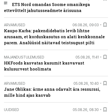
ETS Nord omandas Soome omanikega
ettevõttelt jahutusseadmete ärisuuna
ARVAMUSED
06.08.26, 09:03
Kaupo Karba: pakendidebatis levib lihtne
arusaam, et korduskasutus on alati keskkonnale
parem. Analüüsid näitavad teistsugust pilti
MAJANDUSTULEMUSED
05.08.26, 11:41
HKFoods kasvatas kasumit kasvavast
kulusurvest hoolimata
ARVAMUSED
05.08.26, 10:40
Jane Oblikas: ärme anna odavalt ära ressurssi,
mille hind ajas kasvab
UUDISED
05.08.26, 08:30