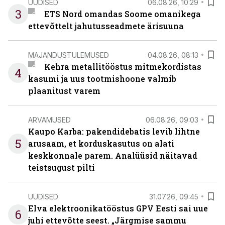
UUDISED
06.08.26, 10:29
3
ETS Nord omandas Soome omanikega
ettevõttelt jahutusseadmete ärisuuna
MAJANDUSTULEMUSED
04.08.26, 08:13
Kehra metallitööstus mitmekordistas
4
kasumi ja uus tootmishoone valmib
plaanitust varem
ARVAMUSED
06.08.26, 09:03
Kaupo Karba: pakendidebatis levib lihtne
5
arusaam, et korduskasutus on alati
keskkonnale parem. Analüüsid näitavad
teistsugust pilti
UUDISED
31.07.26, 09:45
Elva elektroonikatööstus GPV Eesti sai uue
6
juhi ettevõtte seest. „Järgmise sammu