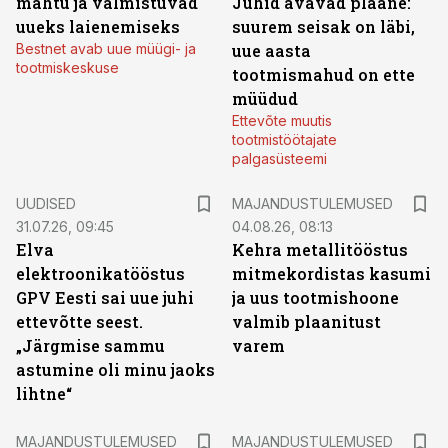
mahtu ja valmistuvad
Juhid avavad plaane:
uueks laienemiseks
suurem seisak on läbi,
Bestnet avab uue müügi- ja
uue aasta
tootmiskeskuse
tootmismahud on ette
müüdud
Ettevõte muutis
tootmistöötajate
palgasüsteemi
UUDISED
MAJANDUSTULEMUSED
31.07.26, 09:45
04.08.26, 08:13
Elva
Kehra metallitööstus
elektroonikatööstus
mitmekordistas kasumi
GPV Eesti sai uue juhi
ja uus tootmishoone
ettevõtte seest.
valmib plaanitust
„Järgmise sammu
varem
astumine oli minu jaoks
lihtne“
MAJANDUSTULEMUSED
MAJANDUSTULEMUSED