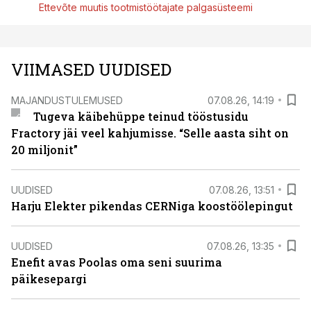
Ettevõte muutis tootmistöötajate palgasüsteemi
VIIMASED UUDISED
MAJANDUSTULEMUSED
07.08.26, 14:19
Tugeva käibehüppe teinud tööstusidu
Fractory jäi veel kahjumisse. “Selle aasta siht on
20 miljonit”
UUDISED
07.08.26, 13:51
Harju Elekter pikendas CERNiga koostöölepingut
UUDISED
07.08.26, 13:35
Enefit avas Poolas oma seni suurima
päikesepargi