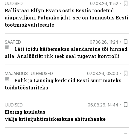
UUDISED
07.08.26, 11:52
Rallistaar Elfyn Evans ostis Eestis toodetud
aiapaviljoni. Palmako juht: see on tunnustus Eesti
tootmiskvaliteedile
SAATED
07.08.26, 11:24
Läti toidu käibemaksu alandamine tõi hinnad
alla. Analüütik: riik teeb seal tugevat kontrolli
MAJANDUSTULEMUSED
07.08.26, 08:00
Puhk ja Lausing kerkisid Eesti suurimateks
toidutöösturiteks
UUDISED
06.08.26, 14:44
Elering kuulutas
välja kriisijuhtimiskeskuse ehitushanke