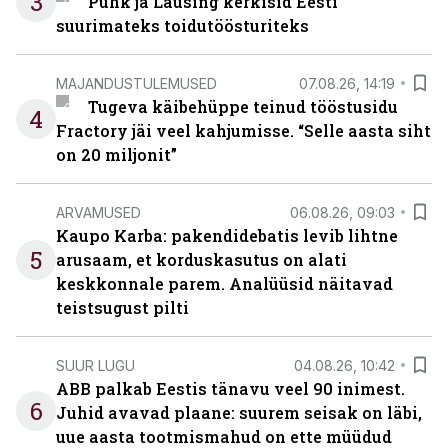
3
Puhk ja Lausing kerkisid Eesti
suurimateks toidutöösturiteks
MAJANDUSTULEMUSED
07.08.26, 14:19
Tugeva käibehüppe teinud tööstusidu
4
Fractory jäi veel kahjumisse. “Selle aasta siht
on 20 miljonit”
ARVAMUSED
06.08.26, 09:03
Kaupo Karba: pakendidebatis levib lihtne
5
arusaam, et korduskasutus on alati
keskkonnale parem. Analüüsid näitavad
teistsugust pilti
SUUR LUGU
04.08.26, 10:42
ABB palkab Eestis tänavu veel 90 inimest.
6
Juhid avavad plaane: suurem seisak on läbi,
uue aasta tootmismahud on ette müüdud