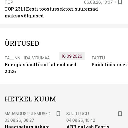
TOP
06.08.26, 13:07
TOP 231 | Eesti tööstussektori suuremad
maksuvõlglased
ÜRITUSED
16.09.2026
TALLINN - IDA-VIRUMAA
TARTU
Energiasäästlikud lahendused
Puidutööstuse 
2026
HETKEL KUUM
MAJANDUSTULEMUSED
SUUR LUGU
03.08.26, 08:27
04.08.26, 10:42
Haagiseturg ärkab:
ABB palkab Eestis