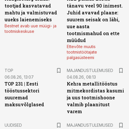
tootjad kasvatavad
tänavu veel 90 inimest.
mahtu ja valmistuvad
Juhid avavad plaane:
uueks laienemiseks
suurem seisak on läbi,
Bestnet avab uue müügi- ja
uue aasta
tootmiskeskuse
tootmismahud on ette
müüdud
Ettevõte muutis
tootmistöötajate
palgasüsteemi
TOP
MAJANDUSTULEMUSED
06.08.26, 13:07
04.08.26, 08:13
TOP 231 | Eesti
Kehra metallitööstus
tööstussektori
mitmekordistas kasumi
suuremad
ja uus tootmishoone
maksuvõlglased
valmib plaanitust
varem
UUDISED
MAJANDUSTULEMUSED