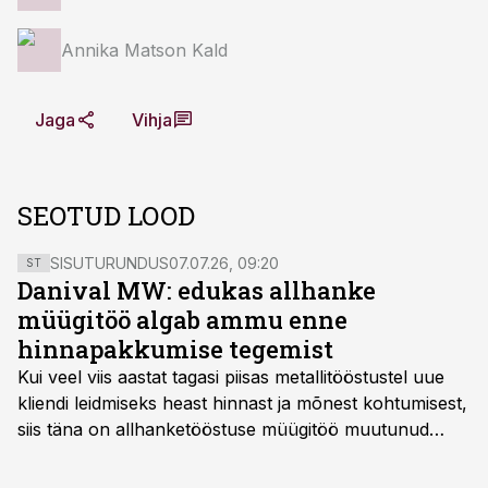
Annika Matson Kald
Jaga
Vihja
SEOTUD LOOD
SISUTURUNDUS
07.07.26, 09:20
ST
Danival MW: edukas allhanke
müügitöö algab ammu enne
hinnapakkumise tegemist
Kui veel viis aastat tagasi piisas metallitööstustel uue
kliendi leidmiseks heast hinnast ja mõnest kohtumisest,
siis täna on allhanketööstuse müügitöö muutunud
märksa pikemaks ja süsteemsemaks. Konkurents on
kasvanud, kliendid kaaluvad otsuseid põhjalikumalt