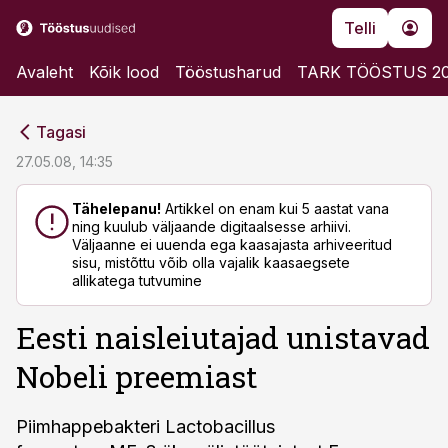
Telli
Avaleht
Kõik lood
Tööstusharud
TARK TÖÖSTUS 2
cebook
cebook
Tagasi
Twitter)
Twitter)
27.05.08, 14:35
kedIn
kedIn
Tähelepanu!
Artikkel on enam kui 5 aastat vana
ning kuulub väljaande digitaalsesse arhiivi.
ail
ail
Väljaanne ei uuenda ega kaasajasta arhiveeritud
sisu, mistõttu võib olla vajalik kaasaegsete
k
k
allikatega tutvumine
Eesti naisleiutajad unistavad
Nobeli preemiast
Piimhappebakteri Lactobacillus