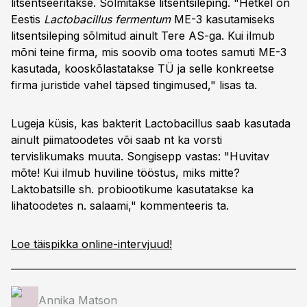
litsentseeritakse. Sõlmitakse litsentsileping. "Hetkel on
Eestis
Lactobacillus fermentum
ME-3 kasutamiseks
litsentsileping sõlmitud ainult Tere AS-ga. Kui ilmub
mõni teine firma, mis soovib oma tootes samuti ME-3
kasutada, kooskõlastatakse TÜ ja selle konkreetse
firma juristide vahel täpsed tingimused," lisas ta.
Lugeja küsis, kas bakterit Lactobacillus saab kasutada
ainult piimatoodetes või saab nt ka vorsti
tervislikumaks muuta. Songisepp vastas: "Huvitav
mõte! Kui ilmub huviline tööstus, miks mitte?
Laktobatsille sh. probiootikume kasutatakse ka
lihatoodetes n. salaami," kommenteeris ta.
Loe täispikka online-intervjuud!
Annika Matson