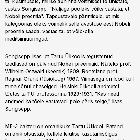
ta. Küsimusele, millise auhinna võitmisest te unistate,
vastas Songisepp: "Naljaga pooleks võiks vastata, et
Nobeli preemia". Täpsustavale pärimisele, et mis
kategoorias oleks võimalik selle avastuse eest Nobeli
preemia saada, vastas ta, et võib-olla
meditsiiniuuringud.
Songisepp lisas, et Tartu Ülikoolis tegustenud
teadlased on pälvinud Nobeli preemiaid. Näiteks prof.
Wilhelm Ostwald (keemik) 1909. Rootslane prof.
Ragnar Granit (füsioloog) 1967. Viimasega on lood küll
tema sõnul ebaselged. Helsinki ülikooli andmetel
töötas ta TÜ professorina 1929-1931. "Kas need
andmed ka tõele vastavad, pole päris selge," lisas
Songisepp.
ME-3 bakteri on omanikuks Tartu Ülikool. Patendi
omanik otsustab, kellele leiutise kasutamisõigus