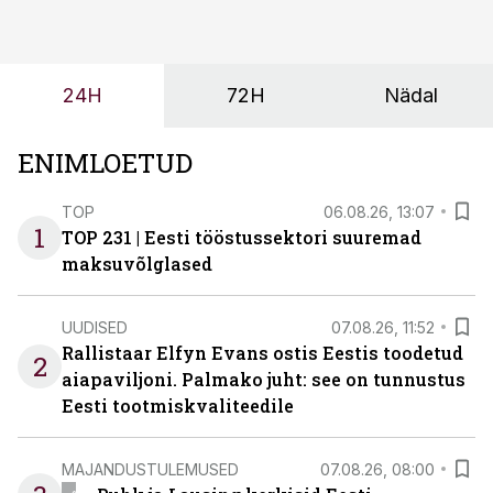
ning partnerit ei valita enam ainult tootmisvõimekuse
või hinnakirja järgi.
24H
72H
Nädal
ENIMLOETUD
TOP
06.08.26, 13:07
1
TOP 231 | Eesti tööstussektori suuremad
maksuvõlglased
UUDISED
07.08.26, 11:52
Rallistaar Elfyn Evans ostis Eestis toodetud
2
aiapaviljoni. Palmako juht: see on tunnustus
Eesti tootmiskvaliteedile
MAJANDUSTULEMUSED
07.08.26, 08:00