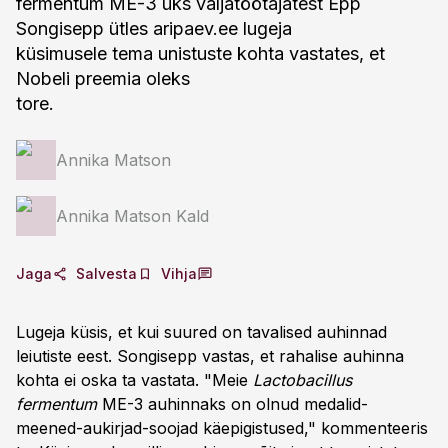
fermentum ME-3 üks väljatöötajatest Epp
Songisepp ütles aripaev.ee lugeja
küsimusele tema unistuste kohta vastates, et
Nobeli preemia oleks
tore.
Annika Matson
Annika Matson Kald
Jaga
Salvesta
Vihja
Lugeja küsis, et kui suured on tavalised auhinnad
leiutiste eest. Songisepp vastas, et rahalise auhinna
kohta ei oska ta vastata. "Meie
Lactobacillus
fermentum
ME-3 auhinnaks on olnud medalid-
meened-aukirjad-soojad käepigistused," kommenteeris