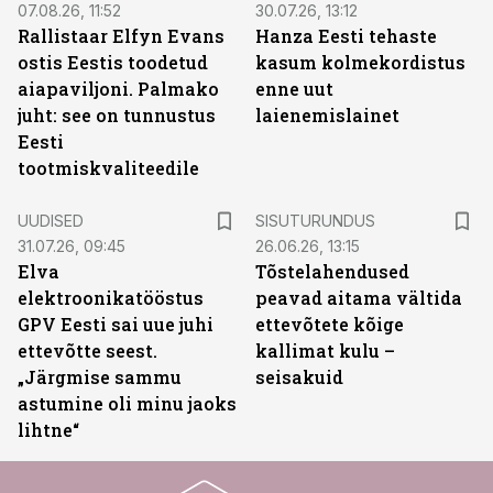
07.08.26, 11:52
30.07.26, 13:12
Rallistaar Elfyn Evans
Hanza Eesti tehaste
ostis Eestis toodetud
kasum kolmekordistus
aiapaviljoni. Palmako
enne uut
juht: see on tunnustus
laienemislainet
Eesti
tootmiskvaliteedile
ST
UUDISED
SISUTURUNDUS
31.07.26, 09:45
26.06.26, 13:15
Elva
Tõstelahendused
elektroonikatööstus
peavad aitama vältida
GPV Eesti sai uue juhi
ettevõtete kõige
ettevõtte seest.
kallimat kulu –
„Järgmise sammu
seisakuid
astumine oli minu jaoks
lihtne“