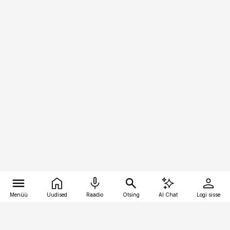
Menüü
Uudised
Raadio
Otsing
AI Chat
Logi sisse