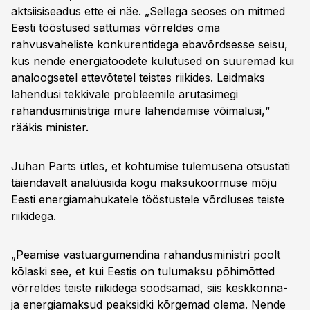
aktsiisiseadus ette ei näe. „Sellega seoses on mitmed
Eesti tööstused sattumas võrreldes oma
rahvusvaheliste konkurentidega ebavõrdsesse seisu,
kus nende energiatoodete kulutused on suuremad kui
analoogsetel ettevõtetel teistes riikides. Leidmaks
lahendusi tekkivale probleemile arutasimegi
rahandusministriga mure lahendamise võimalusi,“
rääkis minister.
Juhan Parts ütles, et kohtumise tulemusena otsustati
täiendavalt analüüsida kogu maksukoormuse mõju
Eesti energiamahukatele tööstustele võrdluses teiste
riikidega.
„Peamise vastuargumendina rahandusministri poolt
kõlaski see, et kui Eestis on tulumaksu põhimõtted
võrreldes teiste riikidega soodsamad, siis keskkonna-
ja energiamaksud peaksidki kõrgemad olema. Nende