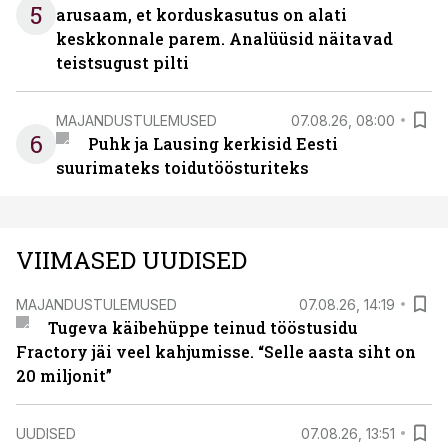
5
arusaam, et korduskasutus on alati
keskkonnale parem. Analüüsid näitavad
teistsugust pilti
MAJANDUSTULEMUSED
07.08.26, 08:00
6
Puhk ja Lausing kerkisid Eesti
suurimateks toidutöösturiteks
VIIMASED UUDISED
MAJANDUSTULEMUSED
07.08.26, 14:19
Tugeva käibehüppe teinud tööstusidu
Fractory jäi veel kahjumisse. “Selle aasta siht on
20 miljonit”
UUDISED
07.08.26, 13:51