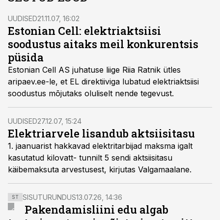
UUDISED
21.11.07, 16:02
Estonian Cell: elektriaktsiisi
soodustus aitaks meil konkurentsis
püsida
Estonian Cell AS juhatuse liige Riia Ratnik ütles
aripaev.ee-le, et EL direktiiviga lubatud elektriaktsiisi
soodustus mõjutaks oluliselt nende tegevust.
UUDISED
27.12.07, 15:24
Elektriarvele lisandub aktsiisitasu
1. jaanuarist hakkavad elektritarbijad maksma igalt
kasutatud kilovatt- tunnilt 5 sendi aktsiisitasu
käibemaksuta arvestusest, kirjutas Valgamaalane.
SISUTURUNDUS
13.07.26, 14:36
ST
Pakendamisliini edu algab