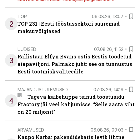
TOP
06.08.26, 13:07
2
TOP 231 | Eesti tööstussektori suuremad
maksuvõlglased
UUDISED
07.08.26, 11:52
Rallistaar Elfyn Evans ostis Eestis toodetud
3
aiapaviljoni. Palmako juht: see on tunnustus
Eesti tootmiskvaliteedile
MAJANDUSTULEMUSED
07.08.26, 14:19
Tugeva käibehüppe teinud tööstusidu
4
Fractory jäi veel kahjumisse. “Selle aasta siht
on 20 miljonit”
ARVAMUSED
06.08.26, 09:03
Kaupo Karba: pakendidebatis levib lihtne