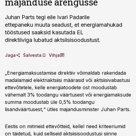
majanduse arengusse
Juhan Parts tegi eile Ivari Padarile
ettepaneku muuta seadust, et energiamahukad
tööstused saaksid kasutada EL
direktiiviga lubatud aktsiisisoodustust.
Jaga
Salvesta
Vihja
„Energiamaksustamise direktiiv võimaldab rakendada
madalamaid elektriaktsiisi määrasid või aktsiisivabastusi
ettevõtetele, kelle energiatoodete ost moodustab
vähemalt 3% toodangu väärtusest või energiamaksude
summa moodustab üle 0,5% toodangu
lisandväärtusest,“ ütles majandusminister Juhan Parts.
Eestis on mitmeid ettevõtteid, kellel need kriteeriumid
on täidetud, kuid selliseid aktsiisisoodustusi siinne