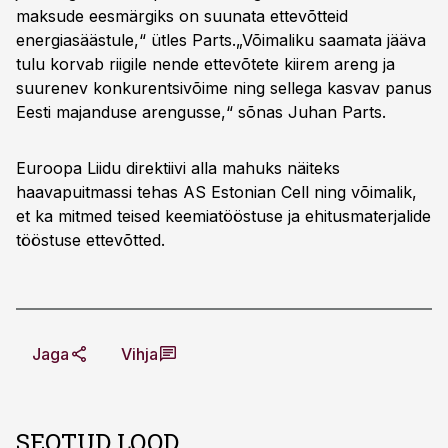
maksude eesmärgiks on suunata ettevõtteid
energiasäästule,“ ütles Parts.„Võimaliku saamata jääva
tulu korvab riigile nende ettevõtete kiirem areng ja
suurenev konkurentsivõime ning sellega kasvav panus
Eesti majanduse arengusse,“ sõnas Juhan Parts.
Euroopa Liidu direktiivi alla mahuks näiteks
haavapuitmassi tehas AS Estonian Cell ning võimalik,
et ka mitmed teised keemiatööstuse ja ehitusmaterjalide
tööstuse ettevõtted.
Jaga
Vihja
SEOTUD LOOD