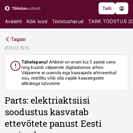
Telli
Avaleht
Kõik lood
Tööstusharud
TARK TÖÖSTUS 2
cebook
cebook
Tagasi
Twitter)
Twitter)
21.11.07, 15:51
kedIn
kedIn
Tähelepanu!
Artikkel on enam kui 5 aastat vana
ning kuulub väljaande digitaalsesse arhiivi.
ail
ail
Väljaanne ei uuenda ega kaasajasta arhiveeritud
sisu, mistõttu võib olla vajalik kaasaegsete
k
k
allikatega tutvumine
Parts: elektriaktsiisi
soodustus kasvatab
ettevõtete panust Eesti