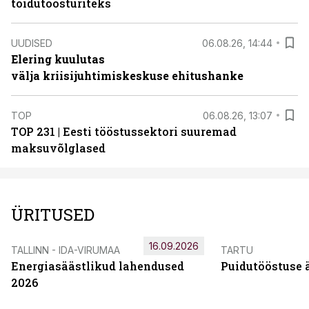
toidutöösturiteks
UUDISED
06.08.26, 14:44
Elering kuulutas
välja kriisijuhtimiskeskuse ehitushanke
TOP
06.08.26, 13:07
TOP 231 | Eesti tööstussektori suuremad
maksuvõlglased
ÜRITUSED
16.09.2026
TALLINN - IDA-VIRUMAA
TARTU
Energiasäästlikud lahendused
Puidutööstuse 
2026