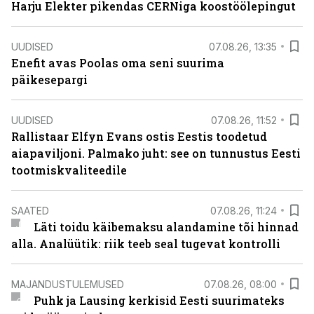
Harju Elekter pikendas CERNiga koostöölepingut
UUDISED
07.08.26, 13:35
Enefit avas Poolas oma seni suurima
päikesepargi
UUDISED
07.08.26, 11:52
Rallistaar Elfyn Evans ostis Eestis toodetud
aiapaviljoni. Palmako juht: see on tunnustus Eesti
tootmiskvaliteedile
SAATED
07.08.26, 11:24
Läti toidu käibemaksu alandamine tõi hinnad
alla. Analüütik: riik teeb seal tugevat kontrolli
MAJANDUSTULEMUSED
07.08.26, 08:00
Puhk ja Lausing kerkisid Eesti suurimateks