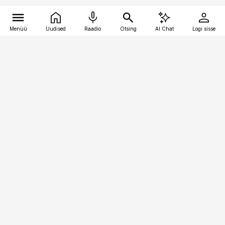
Menüü
Uudised
Raadio
Otsing
AI Chat
Logi sisse
Vana-Lõuna 39/1, 19094 Tallinn
(+372) 667 0111
toostusuudised@toostusuudised.ee
Telli
Reklaam
Firmast
Sisu kasutamisõigused
Ajakirjaniku
eetikakoodeks
Üldtingimused
Privaatsustingimused
Küpsiste poliitika
KKK
Eesti Meediaettevõtete
Eelistuste haldamine