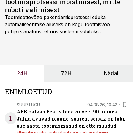
tootmisprotsessi mõistmisest, mitte
roboti valimisest
Tootmisettevõtte pakendamisprotsessi eduka
automatiseerimise aluseks on kogu tootmisvoo
põhjalik analüüs, et uus süsteem sobituks
olemasolevasse keskkonda, aitaks vähendada
tööjõuvajadust ning oleks valmis ka ettevõtte
tulevasteks arenguteks. Lihtsalt roboti lisamine
enamasti oodatud tulemust ei too, nendib tootmise ja
tööstuse automatiseerimislahenduste arendaja Smitech
24H
72H
Nädal
OÜ tegevjuht Sander Mitendorf.
ENIMLOETUD
SUUR LUGU
04.08.26, 10:42
ABB palkab Eestis tänavu veel 90 inimest.
1
Juhid avavad plaane: suurem seisak on läbi,
uue aasta tootmismahud on ette müüdud
Ettevõte muutis tootmistöötajate palgasüsteemi