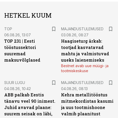
HETKEL KUUM
TOP
MAJANDUSTULEMUSED
06.08.26, 13:07
03.08.26, 08:27
TOP 231 | Eesti
Haagiseturg ärkab:
tööstussektori
tootjad kasvatavad
suuremad
mahtu ja valmistuvad
maksuvõlglased
uueks laienemiseks
Bestnet avab uue müügi- ja
tootmiskeskuse
SUUR LUGU
MAJANDUSTULEMUSED
04.08.26, 10:42
04.08.26, 08:13
ABB palkab Eestis
Kehra metallitööstus
tänavu veel 90 inimest.
mitmekordistas kasumi
Juhid avavad plaane:
ja uus tootmishoone
suurem seisak on läbi,
valmib plaanitust