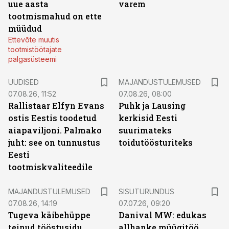
uue aasta
varem
tootmismahud on ette
müüdud
Ettevõte muutis
tootmistöötajate
palgasüsteemi
UUDISED
MAJANDUSTULEMUSED
07.08.26, 11:52
07.08.26, 08:00
Rallistaar Elfyn Evans
Puhk ja Lausing
ostis Eestis toodetud
kerkisid Eesti
aiapaviljoni. Palmako
suurimateks
juht: see on tunnustus
toidutöösturiteks
Eesti
tootmiskvaliteedile
ST
MAJANDUSTULEMUSED
SISUTURUNDUS
07.08.26, 14:19
07.07.26, 09:20
Tugeva käibehüppe
Danival MW: edukas
teinud tööstusidu
allhanke müügitöö