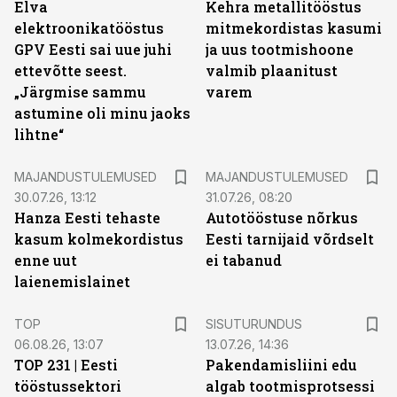
Elva
Kehra metallitööstus
elektroonikatööstus
mitmekordistas kasumi
GPV Eesti sai uue juhi
ja uus tootmishoone
ettevõtte seest.
valmib plaanitust
„Järgmise sammu
varem
astumine oli minu jaoks
lihtne“
MAJANDUSTULEMUSED
MAJANDUSTULEMUSED
30.07.26, 13:12
31.07.26, 08:20
Hanza Eesti tehaste
Autotööstuse nõrkus
kasum kolmekordistus
Eesti tarnijaid võrdselt
enne uut
ei tabanud
laienemislainet
ST
TOP
SISUTURUNDUS
06.08.26, 13:07
13.07.26, 14:36
TOP 231 | Eesti
Pakendamisliini edu
tööstussektori
algab tootmisprotsessi