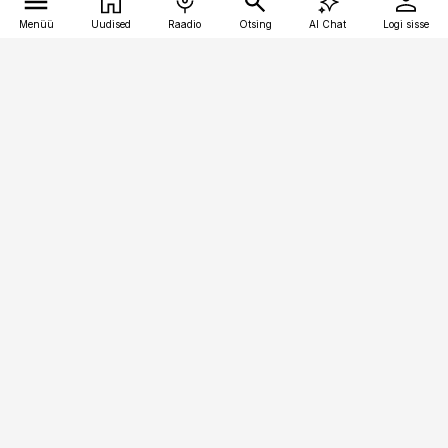
Menüü
Uudised
Raadio
Otsing
AI Chat
Logi sisse
Vana-Lõuna 39/1, 19094 Tallinn
(+372) 667 0111
toostusuudised@toostusuudised.ee
Telli
Reklaam
Firmast
Sisu kasutamisõigused
Ajakirjaniku
eetikakoodeks
Üldtingimused
Privaatsustingimused
Küpsiste poliitika
KKK
Eesti Meediaettevõtete
Eelistuste haldamine
Liit