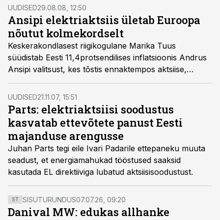
UUDISED
29.08.08, 12:50
Ansipi elektriaktsiis ületab Euroopa
nõutut kolmekordselt
Keskerakondlasest riigikogulane Marika Tuus
süüdistab Eesti 11,4protsendilises inflatsioonis Andrus
Ansipi valitsust, kes tõstis ennaktempos aktsiise,
vahendab maakonnaleht Meie Maa.
UUDISED
21.11.07, 15:51
Parts: elektriaktsiisi soodustus
kasvatab ettevõtete panust Eesti
majanduse arengusse
Juhan Parts tegi eile Ivari Padarile ettepaneku muuta
seadust, et energiamahukad tööstused saaksid
kasutada EL direktiiviga lubatud aktsiisisoodustust.
SISUTURUNDUS
07.07.26, 09:20
ST
Danival MW: edukas allhanke