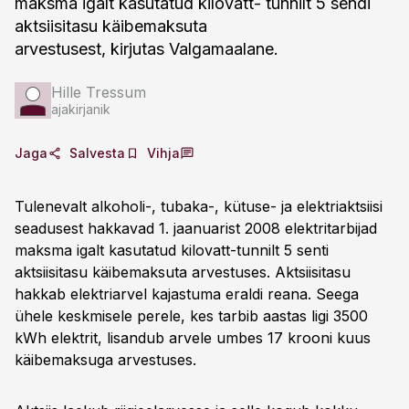
maksma igalt kasutatud kilovatt- tunnilt 5 sendi
aktsiisitasu käibemaksuta
arvestusest, kirjutas Valgamaalane.
Hille Tressum
ajakirjanik
Jaga
Salvesta
Vihja
Tulenevalt alkoholi-, tubaka-, kütuse- ja elektriaktsiisi
seadusest hakkavad 1. jaanuarist 2008 elektritarbijad
maksma igalt kasutatud kilovatt-tunnilt 5 senti
aktsiisitasu käibemaksuta arvestuses. Aktsiisitasu
hakkab elektriarvel kajastuma eraldi reana. Seega
ühele keskmisele perele, kes tarbib aastas ligi 3500
kWh elektrit, lisandub arvele umbes 17 krooni kuus
käibemaksuga arvestuses.