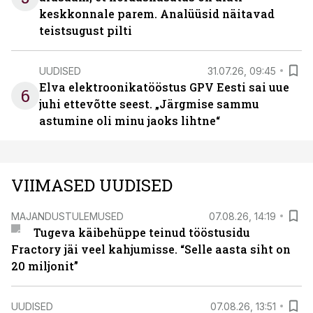
keskkonnale parem. Analüüsid näitavad
teistsugust pilti
UUDISED
31.07.26, 09:45
Elva elektroonikatööstus GPV Eesti sai uue
6
juhi ettevõtte seest. „Järgmise sammu
astumine oli minu jaoks lihtne“
VIIMASED UUDISED
MAJANDUSTULEMUSED
07.08.26, 14:19
Tugeva käibehüppe teinud tööstusidu
Fractory jäi veel kahjumisse. “Selle aasta siht on
20 miljonit”
UUDISED
07.08.26, 13:51