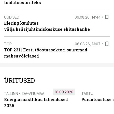
toidutöösturiteks
UUDISED
06.08.26, 14:44
Elering kuulutas
välja kriisijuhtimiskeskuse ehitushanke
TOP
06.08.26, 13:07
TOP 231 | Eesti tööstussektori suuremad
maksuvõlglased
ÜRITUSED
16.09.2026
TALLINN - IDA-VIRUMAA
TARTU
Energiasäästlikud lahendused
Puidutööstuse 
2026