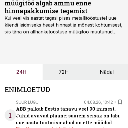
müügitöö algab ammu enne
hinnapakkumise tegemist
Kui veel viis aastat tagasi piisas metallitööstustel uue
kliendi leidmiseks heast hinnast ja mõnest kohtumisest,
siis täna on allhanketööstuse müügitöö muutunud
märksa pikemaks ja süsteemsemaks. Konkurents on
kasvanud, kliendid kaaluvad otsuseid põhjalikumalt
ning partnerit ei valita enam ainult tootmisvõimekuse
või hinnakirja järgi.
24H
72H
Nädal
ENIMLOETUD
SUUR LUGU
04.08.26, 10:42
ABB palkab Eestis tänavu veel 90 inimest.
1
Juhid avavad plaane: suurem seisak on läbi,
uue aasta tootmismahud on ette müüdud