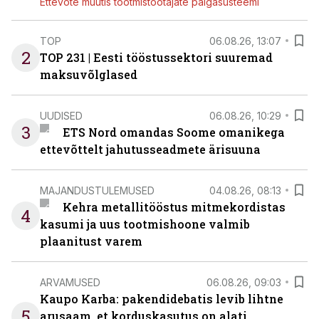
Ettevõte muutis tootmistöötajate palgasüsteemi
TOP
06.08.26, 13:07
2
TOP 231 | Eesti tööstussektori suuremad
maksuvõlglased
UUDISED
06.08.26, 10:29
3
ETS Nord omandas Soome omanikega
ettevõttelt jahutusseadmete ärisuuna
MAJANDUSTULEMUSED
04.08.26, 08:13
Kehra metallitööstus mitmekordistas
4
kasumi ja uus tootmishoone valmib
plaanitust varem
ARVAMUSED
06.08.26, 09:03
Kaupo Karba: pakendidebatis levib lihtne
5
arusaam, et korduskasutus on alati