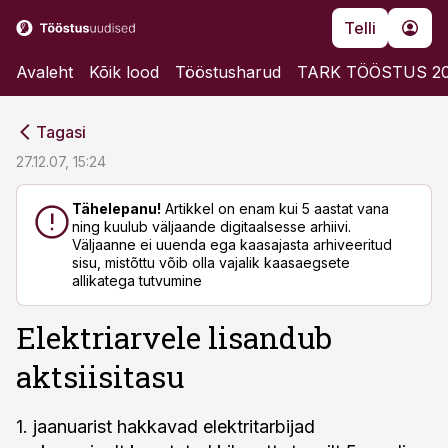
Telli
Avaleht
Kõik lood
Tööstusharud
TARK TÖÖSTUS 2
cebook
cebook
Tagasi
Twitter)
Twitter)
27.12.07, 15:24
kedIn
kedIn
Tähelepanu!
Artikkel on enam kui 5 aastat vana
ning kuulub väljaande digitaalsesse arhiivi.
ail
ail
Väljaanne ei uuenda ega kaasajasta arhiveeritud
sisu, mistõttu võib olla vajalik kaasaegsete
k
k
allikatega tutvumine
Elektriarvele lisandub
aktsiisitasu
1. jaanuarist hakkavad elektritarbijad