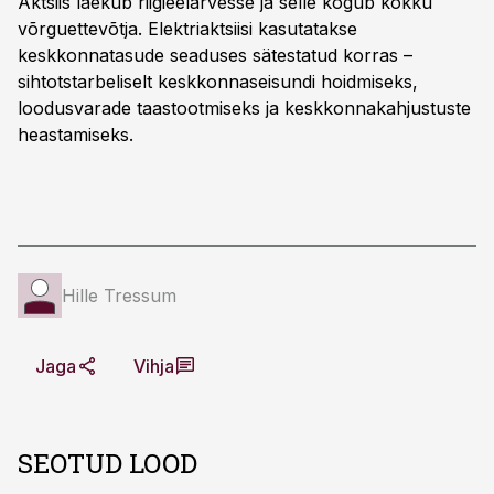
Aktsiis laekub riigieelarvesse ja selle kogub kokku
võrguettevõtja. Elektriaktsiisi kasutatakse
keskkonnatasude seaduses sätestatud korras –
sihtotstarbeliselt keskkonnaseisundi hoidmiseks,
loodusvarade taastootmiseks ja keskkonnakahjustuste
heastamiseks.
Hille Tressum
Jaga
Vihja
SEOTUD LOOD