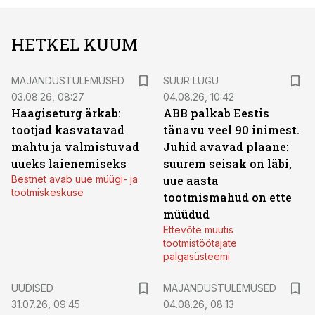
HETKEL KUUM
MAJANDUSTULEMUSED
SUUR LUGU
03.08.26, 08:27
04.08.26, 10:42
Haagiseturg ärkab:
ABB palkab Eestis
tootjad kasvatavad
tänavu veel 90 inimest.
mahtu ja valmistuvad
Juhid avavad plaane:
uueks laienemiseks
suurem seisak on läbi,
Bestnet avab uue müügi- ja
uue aasta
tootmiskeskuse
tootmismahud on ette
müüdud
Ettevõte muutis
tootmistöötajate
palgasüsteemi
UUDISED
MAJANDUSTULEMUSED
31.07.26, 09:45
04.08.26, 08:13