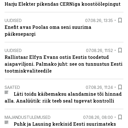
Harju Elekter pikendas CERNiga koostöölepingut
UUDISED
07.08.26, 13:35
Enefit avas Poolas oma seni suurima
päikesepargi
UUDISED
07.08.26, 11:52
Rallistaar Elfyn Evans ostis Eestis toodetud
aiapaviljoni. Palmako juht: see on tunnustus Eesti
tootmiskvaliteedile
SAATED
07.08.26, 11:24
Läti toidu käibemaksu alandamine tõi hinnad
alla. Analüütik: riik teeb seal tugevat kontrolli
MAJANDUSTULEMUSED
07.08.26, 08:00
Puhk ja Lausing kerkisid Eesti suurimateks