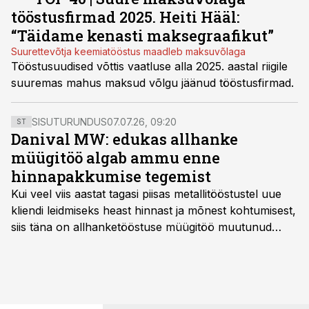
tööstusfirmad 2025. Heiti Hääl:
“Täidame kenasti maksegraafikut”
Suurettevõtja keemiatööstus maadleb maksuvõlaga
Tööstusuudised võttis vaatluse alla 2025. aastal riigile
suuremas mahus maksud võlgu jäänud tööstusfirmad.
SISUTURUNDUS
07.07.26, 09:20
ST
Danival MW: edukas allhanke
müügitöö algab ammu enne
hinnapakkumise tegemist
Kui veel viis aastat tagasi piisas metallitööstustel uue
kliendi leidmiseks heast hinnast ja mõnest kohtumisest,
siis täna on allhanketööstuse müügitöö muutunud
märksa pikemaks ja süsteemsemaks. Konkurents on
kasvanud, kliendid kaaluvad otsuseid põhjalikumalt
ning partnerit ei valita enam ainult tootmisvõimekuse
või hinnakirja järgi.