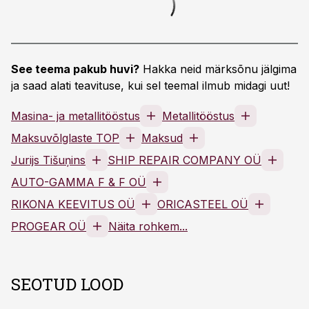
See teema pakub huvi?
Hakka neid märksõnu jälgima
ja saad alati teavituse, kui sel teemal ilmub midagi uut!
Masina- ja metallitööstus
Metallitööstus
Maksuvõlglaste TOP
Maksud
Jurijs Tišuņins
SHIP REPAIR COMPANY OÜ
AUTO-GAMMA F & F OÜ
RIKONA KEEVITUS OÜ
ORICASTEEL OÜ
PROGEAR OÜ
Näita rohkem...
SEOTUD LOOD