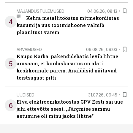
MAJANDUSTULEMUSED
04.08.26, 08:13
Kehra metallitööstus mitmekordistas
4
kasumi ja uus tootmishoone valmib
plaanitust varem
ARVAMUSED
06.08.26, 09:03
Kaupo Karba: pakendidebatis levib lihtne
5
arusaam, et korduskasutus on alati
keskkonnale parem. Analüüsid näitavad
teistsugust pilti
UUDISED
31.07.26, 09:45
Elva elektroonikatööstus GPV Eesti sai uue
6
juhi ettevõtte seest. „Järgmise sammu
astumine oli minu jaoks lihtne“