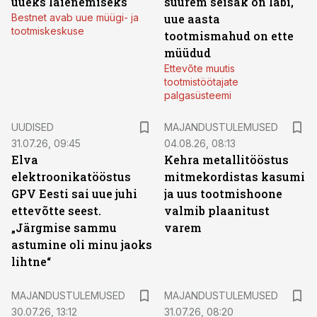
uueks laienemiseks
suurem seisak on läbi,
Bestnet avab uue müügi- ja
uue aasta
tootmiskeskuse
tootmismahud on ette
müüdud
Ettevõte muutis
tootmistöötajate
palgasüsteemi
UUDISED
MAJANDUSTULEMUSED
31.07.26, 09:45
04.08.26, 08:13
Elva
Kehra metallitööstus
elektroonikatööstus
mitmekordistas kasumi
GPV Eesti sai uue juhi
ja uus tootmishoone
ettevõtte seest.
valmib plaanitust
„Järgmise sammu
varem
astumine oli minu jaoks
lihtne“
MAJANDUSTULEMUSED
MAJANDUSTULEMUSED
30.07.26, 13:12
31.07.26, 08:20