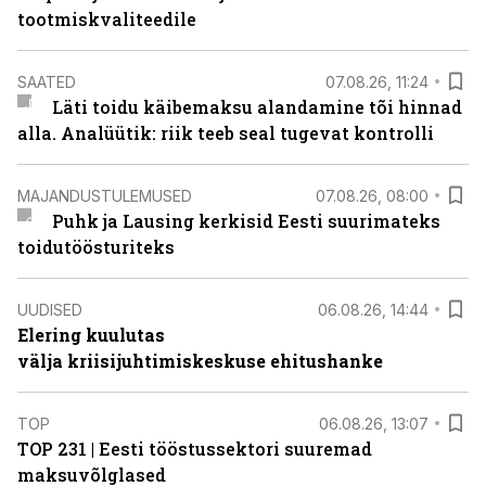
tootmiskvaliteedile
SAATED
07.08.26, 11:24
Läti toidu käibemaksu alandamine tõi hinnad
alla. Analüütik: riik teeb seal tugevat kontrolli
MAJANDUSTULEMUSED
07.08.26, 08:00
Puhk ja Lausing kerkisid Eesti suurimateks
toidutöösturiteks
UUDISED
06.08.26, 14:44
Elering kuulutas
välja kriisijuhtimiskeskuse ehitushanke
TOP
06.08.26, 13:07
TOP 231 | Eesti tööstussektori suuremad
maksuvõlglased