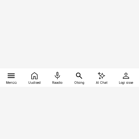
Menüü
Uudised
Raadio
Otsing
AI Chat
Logi sisse
Vana-Lõuna 39/1, 19094 Tallinn
(+372) 667 0111
toostusuudised@toostusuudised.ee