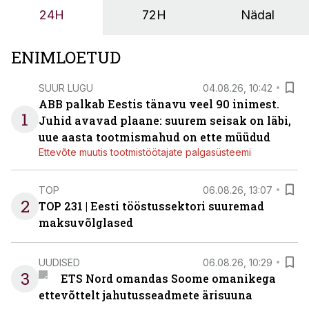
24H
72H
Nädal
ENIMLOETUD
SUUR LUGU
04.08.26, 10:42
ABB palkab Eestis tänavu veel 90 inimest.
1
Juhid avavad plaane: suurem seisak on läbi,
uue aasta tootmismahud on ette müüdud
Ettevõte muutis tootmistöötajate palgasüsteemi
TOP
06.08.26, 13:07
2
TOP 231 | Eesti tööstussektori suuremad
maksuvõlglased
UUDISED
06.08.26, 10:29
3
ETS Nord omandas Soome omanikega
ettevõttelt jahutusseadmete ärisuuna