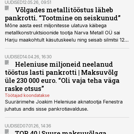
UUDISED
12.05.26, 09:51
Võlgades metallitööstus läheb
pankrotti. “Tootmine on seiskunud”
Mõne aasta eest miljonitesse ulatuva käibega
metallkonstruktsioonide tootja Narva Metall OÜ sai
Harju maakohtult käsutuskeelu ning seisab silmitsi 124
000 euroni küündiva maksuvõlaga.
UUDISED
14.04.26, 16:30
Heleniuse miljoneid neelanud
tööstus lasti pankrotti | Maksuvõlg
üle 230 000 euro. “Oli vaja teha väga
raske otsus”
Töötajad koondatakse
Suurärimehe Joakim Heleniuse aknatootja Fenestra
juhatus andis sisse pankrotiavalduse.
UUDISED
07.01.26, 14:36
TOP 40 | Suure maksuvõlaga