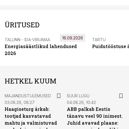
ÜRITUSED
16.09.2026
TALLINN - IDA-VIRUMAA
TARTU
Energiasäästlikud lahendused
Puidutööstuse 
2026
HETKEL KUUM
MAJANDUSTULEMUSED
SUUR LUGU
03.08.26, 08:27
04.08.26, 10:42
Haagiseturg ärkab:
ABB palkab Eestis
tootjad kasvatavad
tänavu veel 90 inimest.
mahtu ja valmistuvad
Juhid avavad plaane: