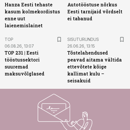
Hanza Eesti tehaste
Autotööstuse nõrkus
kasum kolmekordistus
Eesti tarnijaid võrdselt
enne uut
ei tabanud
laienemislainet
ST
TOP
SISUTURUNDUS
06.08.26, 13:07
26.06.26, 13:15
TOP 231 | Eesti
Tõstelahendused
tööstussektori
peavad aitama vältida
suuremad
ettevõtete kõige
maksuvõlglased
kallimat kulu –
seisakuid