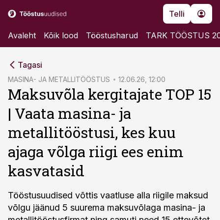
Telli
Avaleht
Kõik lood
Tööstusharud
TARK TÖÖSTUS 2
cebook
Tagasi
Twitter)
MASINA- JA METALLITÖÖSTUS
12.06.26, 12:00
Maksuvõla kergitajate TOP 15
kedIn
| Vaata masina- ja
ail
metallitööstusi, kes kuu
k
ajaga võlga riigi ees enim
kasvatasid
Tööstusuudised võttis vaatluse alla riigile maksud
võlgu jäänud 5 suurema maksuvõlaga masina- ja
metallitööstusfirmat ning samuti need 15 ettevõtet,