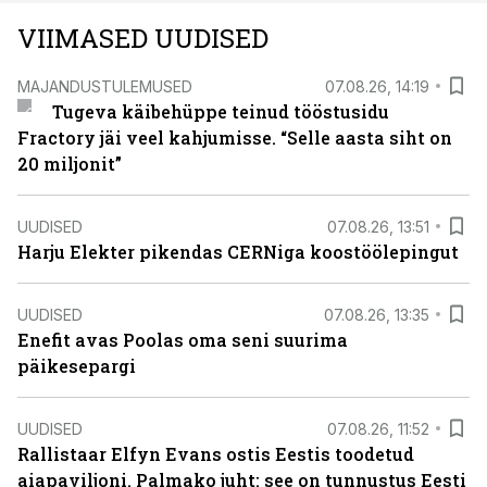
VIIMASED UUDISED
MAJANDUSTULEMUSED
07.08.26, 14:19
Tugeva käibehüppe teinud tööstusidu
Fractory jäi veel kahjumisse. “Selle aasta siht on
20 miljonit”
UUDISED
07.08.26, 13:51
Harju Elekter pikendas CERNiga koostöölepingut
UUDISED
07.08.26, 13:35
Enefit avas Poolas oma seni suurima
päikesepargi
UUDISED
07.08.26, 11:52
Rallistaar Elfyn Evans ostis Eestis toodetud
aiapaviljoni. Palmako juht: see on tunnustus Eesti