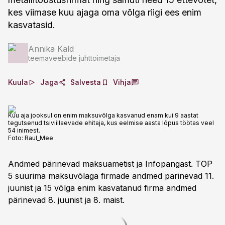
kes viimase kuu ajaga oma võlga riigi ees enim
kasvatasid.
Annika Kald
teemaveebide juhttoimetaja
Kuula
Jaga
Salvesta
Vihja
Kuu aja jooksul on enim maksuvõlga kasvanud enam kui 9 aastat
tegutsenud tsiviillaevade ehitaja, kus eelmise aasta lõpus töötas veel
54 inimest.
Foto:
Raul_Mee
Andmed pärinevad maksuametist ja Infopangast. TOP
5 suurima maksuvõlaga firmade andmed pärinevad 11.
juunist ja 15 võlga enim kasvatanud firma andmed
pärinevad 8. juunist ja 8. maist.