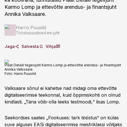
Karmo Lomp ja ettevõtte arendus- ja finantsjuht
Annika Valksaare.
Harro Puusild
Tööstusuudised.ee juht
Jaga
Salvesta
Vihja
Plaat Detaili tegevjuht Karmo Lomp ja ettevõtte arendus- ja finantsjuht
Annika Valksaare.
Foto:
Harro Puusild
Valksaare sõnul ei kahetse nad midagi oma ettevõtte
digitaliseerimise teekonnal, kuid õppimiskohti on olnud
kindlasti. „Täna võib-olla teeks testmoodi,“ lisas Lomp.
Seekordses saates „Fookuses: tark tööstus“ on külas
suve alguses EASi digitaliseerimise meistriklassi võitjaks