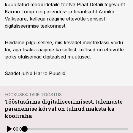
kuulutatud mööblidetaile tootva Plaat Detaili tegevjuht
Karmo Lomp ning arendus- ja finantsjuht Annika
Valksaare, kellega räägime ettevõtte senisest
digitaliseerimise teekonnast.
Heidame pilgu sellele, mis kevadel meistriklassi võidu
tõi, aga lisaks räägime ka sellest, millised on ettevõtte
jaoks olulisemad digitaalsed muutused.
Saadet juhib Harro Puusild.
FOOKUSES: TARK TÖÖSTUS
Tööstusfirma digitaliseerimisest: tulemuste
paranemise kõrval on tulnud maksta ka
kooliraha
00:00