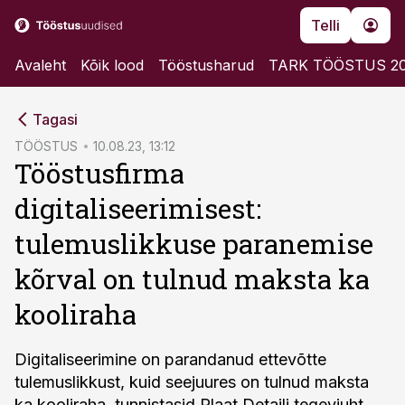
Telli
Avaleht
Kõik lood
Tööstusharud
TARK TÖÖSTUS 2
cebook
cebook
Tagasi
Twitter)
Twitter)
TÖÖSTUS
10.08.23, 13:12
Tööstusfirma
kedIn
kedIn
digitaliseerimisest:
ail
ail
tulemuslikkuse paranemise
k
k
kõrval on tulnud maksta ka
kooliraha
Digitaliseerimine on parandanud ettevõtte
tulemuslikkust, kuid seejuures on tulnud maksta
ka kooliraha, tunnistasid Plaat Detaili tegevjuht