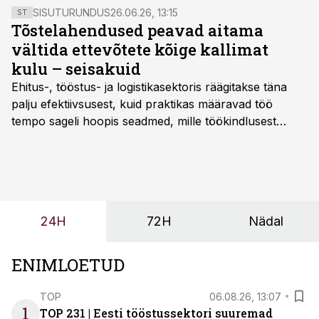
SISUTURUNDUS
26.06.26, 13:15
ST
Tõstelahendused peavad aitama
vältida ettevõtete kõige kallimat
kulu – seisakuid
Ehitus-, tööstus- ja logistikasektoris räägitakse täna
palju efektiivsusest, kuid praktikas määravad töö
tempo sageli hoopis seadmed, mille töökindlusest
sõltub kogu objekti või tootmise sujuvus. Kui tõstuk
seisab, töö katkeb või masin ei vasta töötingimustele,
ei tähenda see ettevõtte jaoks ainult tehnilist
probleemi, vaid otsest rahalist kulu, venivaid tähtaegu
ja suuremaid riske tööohutusele.
24H
72H
Nädal
ENIMLOETUD
TOP
06.08.26, 13:07
1
TOP 231 | Eesti tööstussektori suuremad