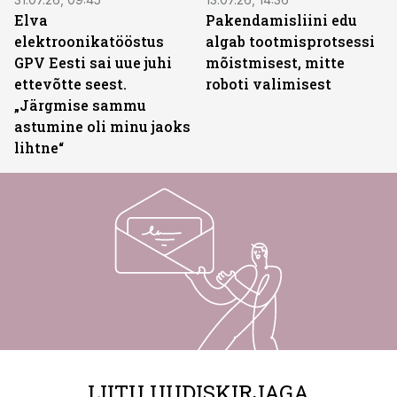
Elva
Pakendamisliini edu
elektroonikatööstus
algab tootmisprotsessi
GPV Eesti sai uue juhi
mõistmisest, mitte
ettevõtte seest.
roboti valimisest
„Järgmise sammu
astumine oli minu jaoks
lihtne“
LIITU UUDISKIRJAGA