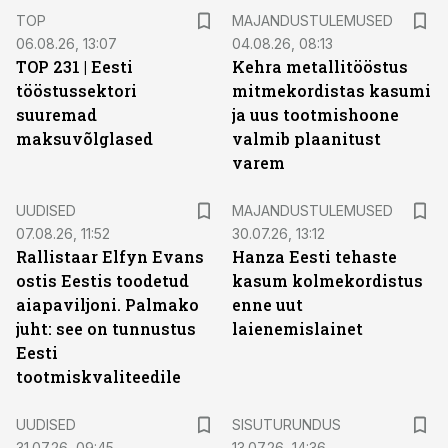
TOP
MAJANDUSTULEMUSED
06.08.26, 13:07
04.08.26, 08:13
TOP 231 | Eesti
Kehra metallitööstus
tööstussektori
mitmekordistas kasumi
suuremad
ja uus tootmishoone
maksuvõlglased
valmib plaanitust
varem
UUDISED
MAJANDUSTULEMUSED
07.08.26, 11:52
30.07.26, 13:12
Rallistaar Elfyn Evans
Hanza Eesti tehaste
ostis Eestis toodetud
kasum kolmekordistus
aiapaviljoni. Palmako
enne uut
juht: see on tunnustus
laienemislainet
Eesti
tootmiskvaliteedile
ST
UUDISED
SISUTURUNDUS
31.07.26, 09:45
13.07.26, 14:36