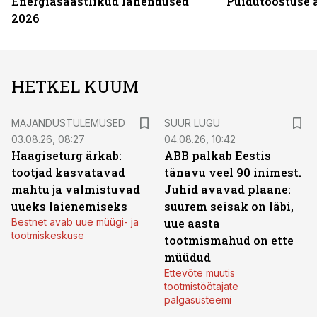
Energiasäästlikud lahendused
Puidutööstuse 
2026
HETKEL KUUM
MAJANDUSTULEMUSED
SUUR LUGU
03.08.26, 08:27
04.08.26, 10:42
Haagiseturg ärkab:
ABB palkab Eestis
tootjad kasvatavad
tänavu veel 90 inimest.
mahtu ja valmistuvad
Juhid avavad plaane:
uueks laienemiseks
suurem seisak on läbi,
Bestnet avab uue müügi- ja
uue aasta
tootmiskeskuse
tootmismahud on ette
müüdud
Ettevõte muutis
tootmistöötajate
palgasüsteemi