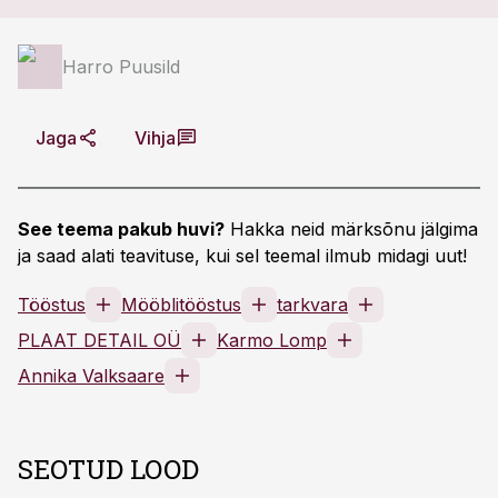
Harro Puusild
Jaga
Vihja
See teema pakub huvi?
Hakka neid märksõnu jälgima
ja saad alati teavituse, kui sel teemal ilmub midagi uut!
Tööstus
Mööblitööstus
tarkvara
PLAAT DETAIL OÜ
Karmo Lomp
Annika Valksaare
SEOTUD LOOD