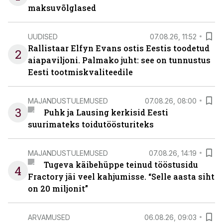
maksuvõlglased
UUDISED
07.08.26, 11:52
Rallistaar Elfyn Evans ostis Eestis toodetud
2
aiapaviljoni. Palmako juht: see on tunnustus
Eesti tootmiskvaliteedile
MAJANDUSTULEMUSED
07.08.26, 08:00
3
Puhk ja Lausing kerkisid Eesti
suurimateks toidutöösturiteks
MAJANDUSTULEMUSED
07.08.26, 14:19
Tugeva käibehüppe teinud tööstusidu
4
Fractory jäi veel kahjumisse. “Selle aasta siht
on 20 miljonit”
ARVAMUSED
06.08.26, 09:03