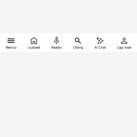
Menüü
Uudised
Raadio
Otsing
AI Chat
Logi sisse
Vana-Lõuna 39/1, 19094 Tallinn
(+372) 667 0111
toostusuudised@toostusuudised.ee
Telli
Reklaam
Firmast
Sisu kasutamisõigused
Ajakirjaniku