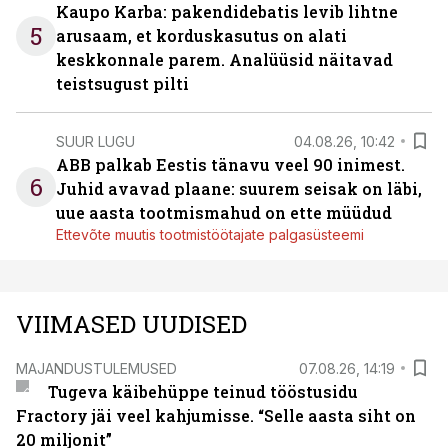
Kaupo Karba: pakendidebatis levib lihtne
5
arusaam, et korduskasutus on alati
keskkonnale parem. Analüüsid näitavad
teistsugust pilti
SUUR LUGU
04.08.26, 10:42
ABB palkab Eestis tänavu veel 90 inimest.
6
Juhid avavad plaane: suurem seisak on läbi,
uue aasta tootmismahud on ette müüdud
Ettevõte muutis tootmistöötajate palgasüsteemi
VIIMASED UUDISED
MAJANDUSTULEMUSED
07.08.26, 14:19
Tugeva käibehüppe teinud tööstusidu
Fractory jäi veel kahjumisse. “Selle aasta siht on
20 miljonit”