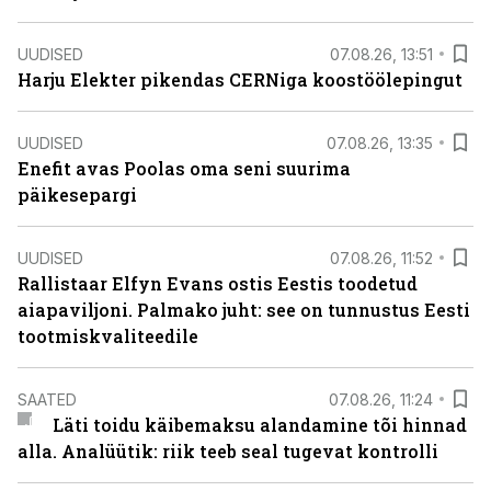
UUDISED
07.08.26, 13:51
Harju Elekter pikendas CERNiga koostöölepingut
UUDISED
07.08.26, 13:35
Enefit avas Poolas oma seni suurima
päikesepargi
UUDISED
07.08.26, 11:52
Rallistaar Elfyn Evans ostis Eestis toodetud
aiapaviljoni. Palmako juht: see on tunnustus Eesti
tootmiskvaliteedile
SAATED
07.08.26, 11:24
Läti toidu käibemaksu alandamine tõi hinnad
alla. Analüütik: riik teeb seal tugevat kontrolli