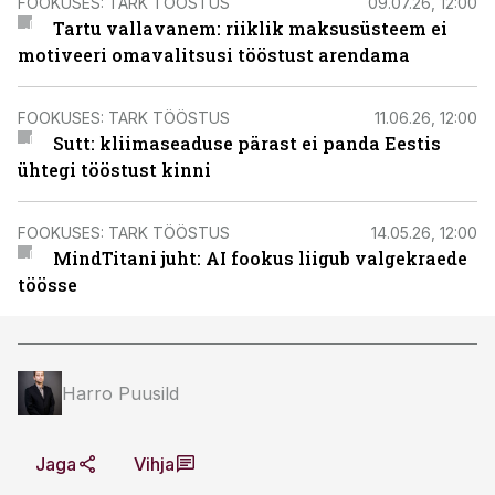
FOOKUSES: TARK TÖÖSTUS
09.07.26, 12:00
Tartu vallavanem: riiklik maksusüsteem ei
motiveeri omavalitsusi tööstust arendama
FOOKUSES: TARK TÖÖSTUS
11.06.26, 12:00
Sutt: kliimaseaduse pärast ei panda Eestis
ühtegi tööstust kinni
FOOKUSES: TARK TÖÖSTUS
14.05.26, 12:00
MindTitani juht: AI fookus liigub valgekraede
töösse
Harro Puusild
Jaga
Vihja