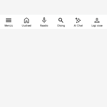
Menüü
Uudised
Raadio
Otsing
AI Chat
Logi sisse
Vana-Lõuna 39/1, 19094 Tallinn
(+372) 667 0111
toostusuudised@toostusuudised.ee
Telli
Reklaam
Firmast
Sisu kasutamisõigused
Ajakirjaniku
eetikakoodeks
Üldtingimused
Privaatsustingimused