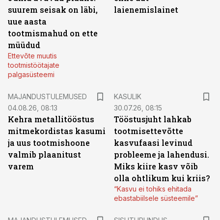
suurem seisak on läbi,
laienemislainet
uue aasta
tootmismahud on ette
müüdud
Ettevõte muutis
tootmistöötajate
palgasüsteemi
MAJANDUSTULEMUSED
KASULIK
04.08.26, 08:13
30.07.26, 08:15
Kehra metallitööstus
Tööstusjuht lahkab
mitmekordistas kasumi
tootmisettevõtte
ja uus tootmishoone
kasvufaasi levinud
valmib plaanitust
probleeme ja lahendusi.
varem
Miks kiire kasv võib
olla ohtlikum kui kriis?
“Kasvu ei tohiks ehitada
ebastabiilsele süsteemile”
ST