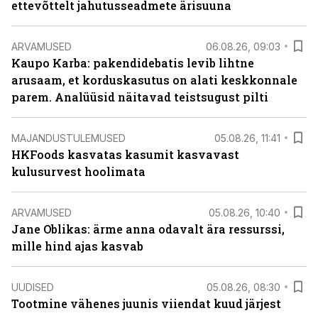
ettevõttelt jahutusseadmete ärisuuna
ARVAMUSED
06.08.26, 09:03
Kaupo Karba: pakendidebatis levib lihtne
arusaam, et korduskasutus on alati keskkonnale
parem. Analüüsid näitavad teistsugust pilti
MAJANDUSTULEMUSED
05.08.26, 11:41
HKFoods kasvatas kasumit kasvavast
kulusurvest hoolimata
ARVAMUSED
05.08.26, 10:40
Jane Oblikas: ärme anna odavalt ära ressurssi,
mille hind ajas kasvab
UUDISED
05.08.26, 08:30
Tootmine vähenes juunis viiendat kuud järjest