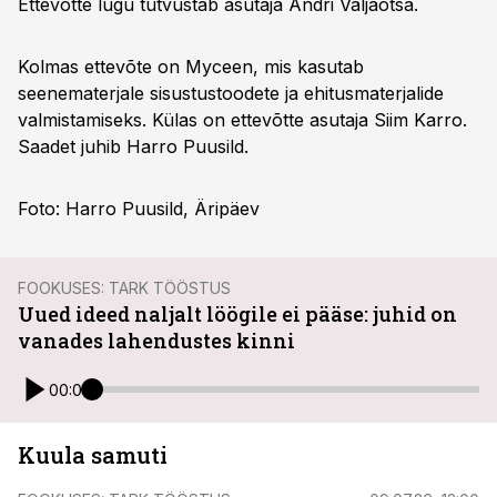
Ettevõtte lugu tutvustab asutaja Andri Väljaotsa.
Kolmas ettevõte on Myceen, mis kasutab
seenematerjale sisustustoodete ja ehitusmaterjalide
valmistamiseks. Külas on ettevõtte asutaja Siim Karro.
Saadet juhib Harro Puusild.
Foto: Harro Puusild, Äripäev
FOOKUSES: TARK TÖÖSTUS
Uued ideed naljalt löögile ei pääse: juhid on
vanades lahendustes kinni
00:00
Kuula samuti