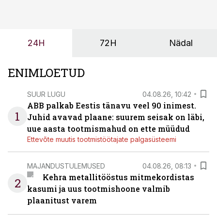
24H
72H
Nädal
ENIMLOETUD
SUUR LUGU
04.08.26, 10:42
ABB palkab Eestis tänavu veel 90 inimest.
1
Juhid avavad plaane: suurem seisak on läbi,
uue aasta tootmismahud on ette müüdud
Ettevõte muutis tootmistöötajate palgasüsteemi
MAJANDUSTULEMUSED
04.08.26, 08:13
Kehra metallitööstus mitmekordistas
2
kasumi ja uus tootmishoone valmib
plaanitust varem