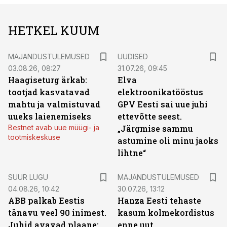
HETKEL KUUM
MAJANDUSTULEMUSED
UUDISED
03.08.26, 08:27
31.07.26, 09:45
Haagiseturg ärkab:
Elva
tootjad kasvatavad
elektroonikatööstus
mahtu ja valmistuvad
GPV Eesti sai uue juhi
uueks laienemiseks
ettevõtte seest.
Bestnet avab uue müügi- ja
„Järgmise sammu
tootmiskeskuse
astumine oli minu jaoks
lihtne“
SUUR LUGU
MAJANDUSTULEMUSED
04.08.26, 10:42
30.07.26, 13:12
ABB palkab Eestis
Hanza Eesti tehaste
tänavu veel 90 inimest.
kasum kolmekordistus
Juhid avavad plaane:
enne uut