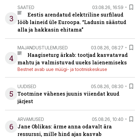
SAATED
03.08.26, 16:59
Eestis arendatud elektriline surfilaud
3
lööb laineid üle Euroopa. “Ladusin säästud
alla ja hakkasin ehitama”
MAJANDUSTULEMUSED
03.08.26, 08:27
Haagiseturg ärkab: tootjad kasvatavad
4
mahtu ja valmistuvad uueks laienemiseks
Bestnet avab uue müügi- ja tootmiskeskuse
UUDISED
05.08.26, 08:30
5
Tootmine vähenes juunis viiendat kuud
järjest
ARVAMUSED
05.08.26, 10:40
6
Jane Oblikas: ärme anna odavalt ära
ressurssi, mille hind ajas kasvab