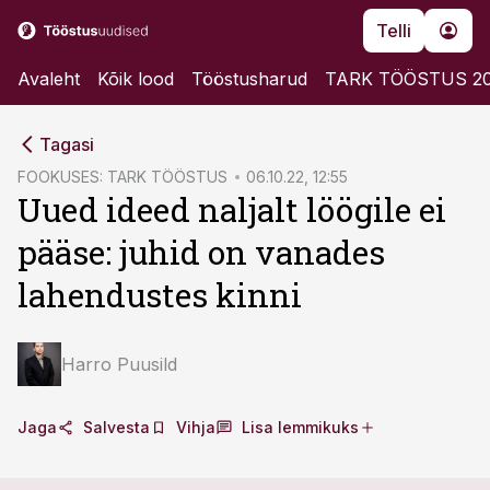
Telli
Avaleht
Kõik lood
Tööstusharud
TARK TÖÖSTUS 2
cebook
cebook
Tagasi
Twitter)
Twitter)
FOOKUSES: TARK TÖÖSTUS
06.10.22, 12:55
Uued ideed naljalt löögile ei
kedIn
kedIn
pääse: juhid on vanades
ail
ail
lahendustes kinni
k
k
Harro Puusild
Jaga
Salvesta
Vihja
Lisa lemmikuks