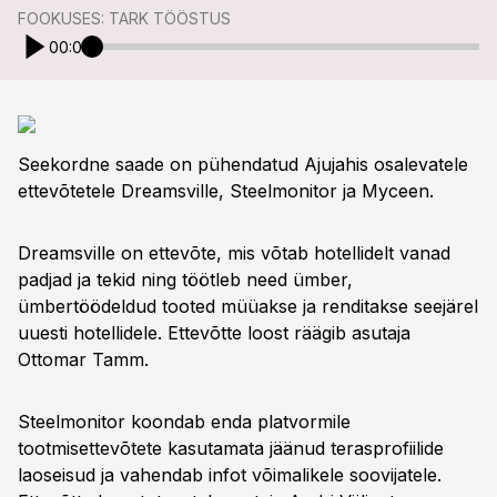
FOOKUSES: TARK TÖÖSTUS
00:00
Seekordne saade on pühendatud Ajujahis osalevatele
ettevõtetele Dreamsville, Steelmonitor ja Myceen.
Dreamsville on ettevõte, mis võtab hotellidelt vanad
padjad ja tekid ning töötleb need ümber,
ümbertöödeldud tooted müüakse ja renditakse seejärel
uuesti hotellidele. Ettevõtte loost räägib asutaja
Ottomar Tamm.
Steelmonitor koondab enda platvormile
tootmisettevõtete kasutamata jäänud terasprofiilide
laoseisud ja vahendab infot võimalikele soovijatele.