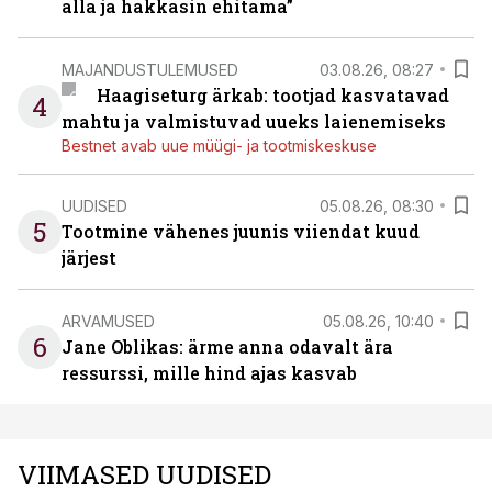
alla ja hakkasin ehitama”
MAJANDUSTULEMUSED
03.08.26, 08:27
Haagiseturg ärkab: tootjad kasvatavad
4
mahtu ja valmistuvad uueks laienemiseks
Bestnet avab uue müügi- ja tootmiskeskuse
UUDISED
05.08.26, 08:30
5
Tootmine vähenes juunis viiendat kuud
järjest
ARVAMUSED
05.08.26, 10:40
6
Jane Oblikas: ärme anna odavalt ära
ressurssi, mille hind ajas kasvab
VIIMASED UUDISED