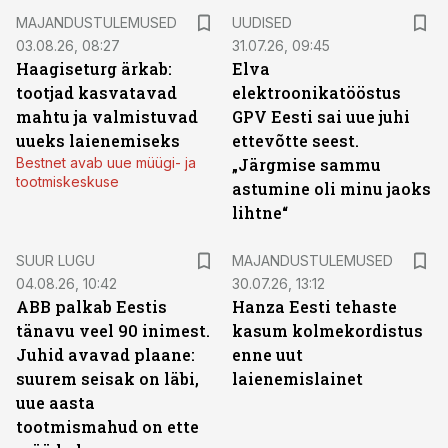
MAJANDUSTULEMUSED
UUDISED
03.08.26, 08:27
31.07.26, 09:45
Haagiseturg ärkab:
Elva
tootjad kasvatavad
elektroonikatööstus
mahtu ja valmistuvad
GPV Eesti sai uue juhi
uueks laienemiseks
ettevõtte seest.
Bestnet avab uue müügi- ja
„Järgmise sammu
tootmiskeskuse
astumine oli minu jaoks
lihtne“
SUUR LUGU
MAJANDUSTULEMUSED
04.08.26, 10:42
30.07.26, 13:12
ABB palkab Eestis
Hanza Eesti tehaste
tänavu veel 90 inimest.
kasum kolmekordistus
Juhid avavad plaane:
enne uut
suurem seisak on läbi,
laienemislainet
uue aasta
tootmismahud on ette