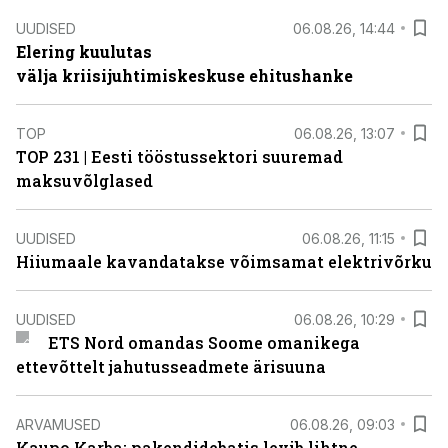
UUDISED
06.08.26, 14:44
Elering kuulutas
välja kriisijuhtimiskeskuse ehitushanke
TOP
06.08.26, 13:07
TOP 231 | Eesti tööstussektori suuremad
maksuvõlglased
UUDISED
06.08.26, 11:15
Hiiumaale kavandatakse võimsamat elektrivõrku
UUDISED
06.08.26, 10:29
ETS Nord omandas Soome omanikega
ettevõttelt jahutusseadmete ärisuuna
ARVAMUSED
06.08.26, 09:03
Kaupo Karba: pakendidebatis levib lihtne