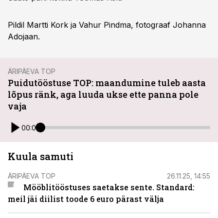
Pildil Martti Kork ja Vahur Pindma, fotograaf Johanna
Adojaan.
ÄRIPÄEVA TOP
Puidutööstuse TOP: maandumine tuleb aasta
lõpus ränk, aga luuda ukse ette panna pole
vaja
00:00
Kuula samuti
ÄRIPÄEVA TOP
26.11.25, 14:55
Mööblitööstuses saetakse sente. Standard:
meil jäi diilist toode 6 euro pärast välja