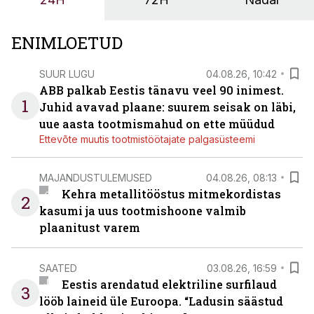
ENIMLOETUD
SUUR LUGU
04.08.26, 10:42
ABB palkab Eestis tänavu veel 90 inimest.
1
Juhid avavad plaane: suurem seisak on läbi,
uue aasta tootmismahud on ette müüdud
Ettevõte muutis tootmistöötajate palgasüsteemi
MAJANDUSTULEMUSED
04.08.26, 08:13
Kehra metallitööstus mitmekordistas
2
kasumi ja uus tootmishoone valmib
plaanitust varem
SAATED
03.08.26, 16:59
Eestis arendatud elektriline surfilaud
3
lööb laineid üle Euroopa. “Ladusin säästud