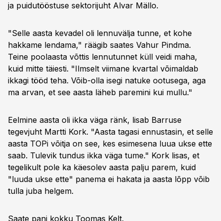
ja puidutööstuse sektorijuht Alvar Mällo.
"Selle aasta kevadel oli lennuvälja tunne, et kohe
hakkame lendama," räägib saates Vahur Pindma.
Teine poolaasta võttis lennutunnet küll veidi maha,
kuid mitte täiesti. "Ilmselt viimane kvartal võimaldab
ikkagi tööd teha. Võib-olla isegi natuke ootusega, aga
ma arvan, et see aasta läheb paremini kui mullu."
Eelmine aasta oli ikka väga ränk, lisab Barruse
tegevjuht Martti Kork. "Aasta tagasi ennustasin, et selle
aasta TOPi võitja on see, kes esimesena luua ukse ette
saab. Tulevik tundus ikka väga tume." Kork lisas, et
tegelikult pole ka käesolev aasta palju parem, kuid
"luuda ukse ette" panema ei hakata ja aasta lõpp võib
tulla juba helgem.
Saate pani kokku Toomas Kelt.