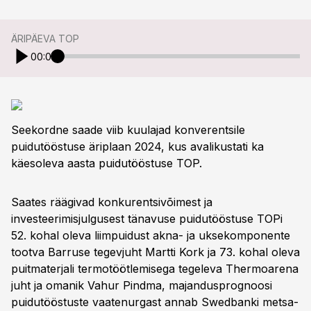
ÄRIPÄEVA TOP
00:00
Seekordne saade viib kuulajad konverentsile
puidutööstuse äriplaan 2024, kus avalikustati ka
käesoleva aasta puidutööstuse TOP.
Saates räägivad konkurentsivõimest ja
investeerimisjulgusest tänavuse puidutööstuse TOPi
52. kohal oleva liimpuidust akna- ja uksekomponente
tootva Barruse tegevjuht Martti Kork ja 73. kohal oleva
puitmaterjali termotöötlemisega tegeleva Thermoarena
juht ja omanik Vahur Pindma, majandusprognoosi
puidutööstuste vaatenurgast annab Swedbanki metsa-