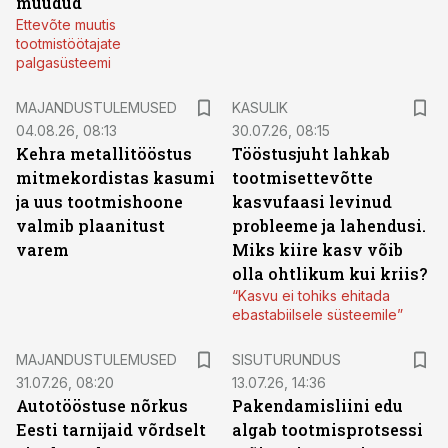
müüdud
Ettevõte muutis
tootmistöötajate
palgasüsteemi
MAJANDUSTULEMUSED
KASULIK
04.08.26, 08:13
30.07.26, 08:15
Kehra metallitööstus
Tööstusjuht lahkab
mitmekordistas kasumi
tootmisettevõtte
ja uus tootmishoone
kasvufaasi levinud
valmib plaanitust
probleeme ja lahendusi.
varem
Miks kiire kasv võib
olla ohtlikum kui kriis?
“Kasvu ei tohiks ehitada
ebastabiilsele süsteemile”
ST
MAJANDUSTULEMUSED
SISUTURUNDUS
31.07.26, 08:20
13.07.26, 14:36
Autotööstuse nõrkus
Pakendamisliini edu
Eesti tarnijaid võrdselt
algab tootmisprotsessi