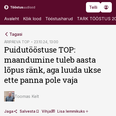
Telli
Avaleht
Kõik lood
Tööstusharud
TARK TÖÖSTUS 2
cebook
cebook
Tagasi
Twitter)
Twitter)
ÄRIPÄEVA TOP
23.10.24, 13:00
Puidutööstuse TOP:
kedIn
kedIn
maandumine tuleb aasta
ail
ail
lõpus ränk, aga luuda ukse
k
k
ette panna pole vaja
Toomas Kelt
Jaga
Salvesta
Vihja
Lisa lemmikuks