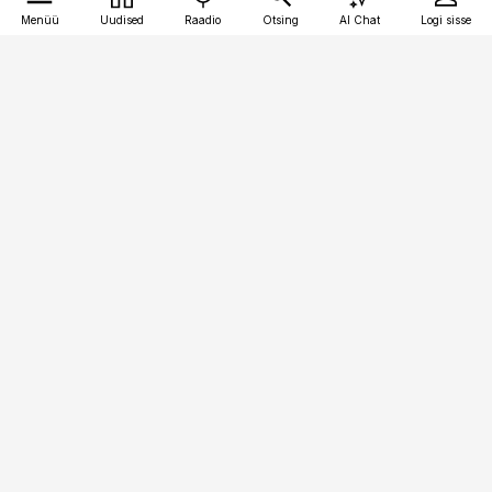
Menüü
Uudised
Raadio
Otsing
AI Chat
Logi sisse
Vana-Lõuna 39/1, 19094 Tallinn
(+372) 667 0111
toostusuudised@toostusuudised.ee
Telli
Reklaam
Firmast
Sisu kasutamisõigused
Ajakirjaniku
eetikakoodeks
Üldtingimused
Privaatsustingimused
Küpsiste poliitika
KKK
Eesti Meediaettevõtete
Eelistuste haldamine
Liit