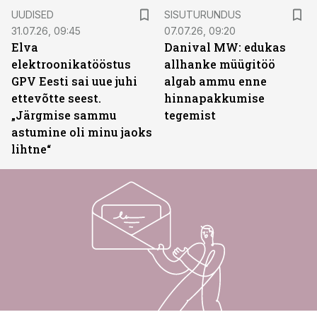
ST
UUDISED
SISUTURUNDUS
31.07.26, 09:45
07.07.26, 09:20
Elva
Danival MW: edukas
elektroonikatööstus
allhanke müügitöö
GPV Eesti sai uue juhi
algab ammu enne
ettevõtte seest.
hinnapakkumise
„Järgmise sammu
tegemist
astumine oli minu jaoks
lihtne“