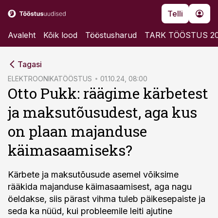
Telli
Avaleht
Kõik lood
Tööstusharud
TARK TÖÖSTUS 2
cebook
Tagasi
Twitter)
ELEKTROONIKATÖÖSTUS
01.10.24, 08:00
Otto Pukk: räägime kärbetest
kedIn
ja maksutõusudest, aga kus
ail
on plaan majanduse
k
käimasaamiseks?
Kärbete ja maksutõusude asemel võiksime
rääkida majanduse käimasaamisest, aga nagu
öeldakse, siis pärast vihma tuleb päikesepaiste ja
seda ka nüüd, kui probleemile leiti ajutine