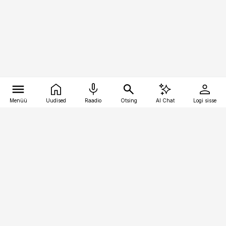
Menüü
Uudised
Raadio
Otsing
AI Chat
Logi sisse
Vana-Lõuna 39/1, 19094 Tallinn
(+372) 667 0111
toostusuudised@toostusuudised.ee
Telli
Reklaam
Firmast