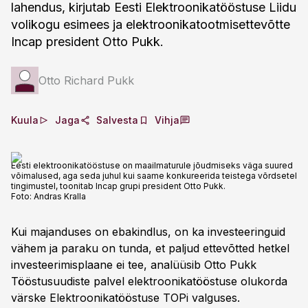
lahendus, kirjutab Eesti Elektroonikatööstuse Liidu
volikogu esimees ja elektroonikatootmisettevõtte
Incap president Otto Pukk.
Otto Richard Pukk
Kuula
Jaga
Salvesta
Vihja
Eesti elektroonikatööstuse on maailmaturule jõudmiseks väga suured
võimalused, aga seda juhul kui saame konkureerida teistega võrdsetel
tingimustel, toonitab Incap grupi president Otto Pukk.
Foto:
Andras Kralla
Kui majanduses on ebakindlus, on ka investeeringuid
vähem ja paraku on tunda, et paljud ettevõtted hetkel
investeerimisplaane ei tee, analüüsib Otto Pukk
Tööstusuudiste palvel elektroonikatööstuse olukorda
värske Elektroonikatööstuse TOPi valguses.