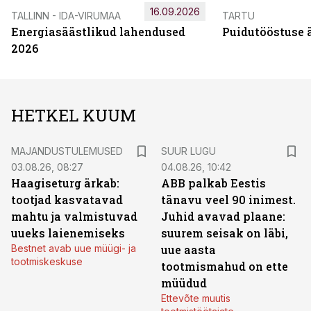
16.09.2026
TALLINN - IDA-VIRUMAA
TARTU
Energiasäästlikud lahendused
Puidutööstuse 
2026
HETKEL KUUM
MAJANDUSTULEMUSED
SUUR LUGU
03.08.26, 08:27
04.08.26, 10:42
Haagiseturg ärkab:
ABB palkab Eestis
tootjad kasvatavad
tänavu veel 90 inimest.
mahtu ja valmistuvad
Juhid avavad plaane:
uueks laienemiseks
suurem seisak on läbi,
Bestnet avab uue müügi- ja
uue aasta
tootmiskeskuse
tootmismahud on ette
müüdud
Ettevõte muutis