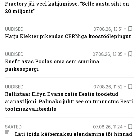
Fractory jäi veel kahjumisse. “Selle aasta siht on
20 miljonit”
UUDISED
07.08.26, 13:51
Harju Elekter pikendas CERNiga koostöölepingut
UUDISED
07.08.26, 13:35
Enefit avas Poolas oma seni suurima
päikesepargi
UUDISED
07.08.26, 11:52
Rallistaar Elfyn Evans ostis Eestis toodetud
aiapaviljoni. Palmako juht: see on tunnustus Eesti
tootmiskvaliteedile
SAATED
07.08.26, 11:24
Läti toidu käibemaksu alandamine tõi hinnad