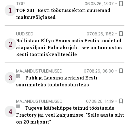
TOP
06.08.26, 13:07
1
TOP 231 | Eesti tööstussektori suuremad
maksuvõlglased
UUDISED
07.08.26, 11:52
Rallistaar Elfyn Evans ostis Eestis toodetud
2
aiapaviljoni. Palmako juht: see on tunnustus
Eesti tootmiskvaliteedile
MAJANDUSTULEMUSED
07.08.26, 08:00
3
Puhk ja Lausing kerkisid Eesti
suurimateks toidutöösturiteks
MAJANDUSTULEMUSED
07.08.26, 14:19
Tugeva käibehüppe teinud tööstusidu
4
Fractory jäi veel kahjumisse. “Selle aasta siht
on 20 miljonit”