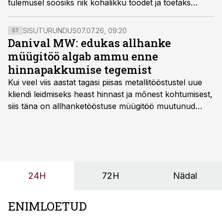
tulemusel soosiks riik kohalikku toodet ja toetaks
kodumaiseid ettevõtteid, eriti ettevõtjaid strateegilise
tähtsusega valdkondades, kirjutab Otto Richard Pukk
SISUTURUNDUS
07.07.26, 09:20
ST
arvamuskonkursile Edukas Eesti saadetud artiklis.
Danival MW: edukas allhanke
müügitöö algab ammu enne
hinnapakkumise tegemist
Kui veel viis aastat tagasi piisas metallitööstustel uue
kliendi leidmiseks heast hinnast ja mõnest kohtumisest,
siis täna on allhanketööstuse müügitöö muutunud
märksa pikemaks ja süsteemsemaks. Konkurents on
kasvanud, kliendid kaaluvad otsuseid põhjalikumalt
ning partnerit ei valita enam ainult tootmisvõimekuse
või hinnakirja järgi.
24H
72H
Nädal
ENIMLOETUD