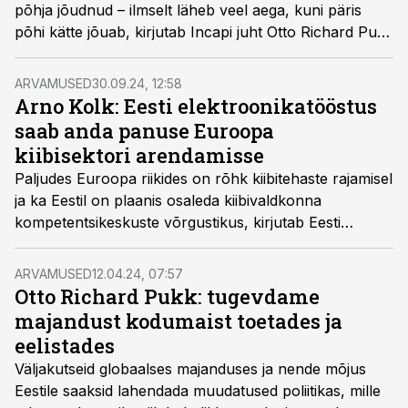
põhja jõudnud – ilmselt läheb veel aega, kuni päris
põhi kätte jõuab, kirjutab Incapi juht Otto Richard Pukk
vastuses Tööstusuudiste arvamusliidrite küsitlusele.
ARVAMUSED
30.09.24, 12:58
Arno Kolk: Eesti elektroonikatööstus
saab anda panuse Euroopa
kiibisektori arendamisse
Paljudes Euroopa riikides on rõhk kiibitehaste rajamisel
ja ka Eestil on plaanis osaleda kiibivaldkonna
kompetentsikeskuste võrgustikus, kirjutab Eesti
Elektroonikatööstuse Liidu juht Arno Kolk värske
Elektroonikatööstuse TOPi kommentaariks.
ARVAMUSED
12.04.24, 07:57
Otto Richard Pukk: tugevdame
majandust kodumaist toetades ja
eelistades
Väljakutseid globaalses majanduses ja nende mõjus
Eestile saaksid lahendada muudatused poliitikas, mille