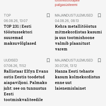
tootmistöötajate
palgasüsteemi
TOP
MAJANDUSTULEMUSED
06.08.26, 13:07
04.08.26, 08:13
TOP 231 | Eesti
Kehra metallitööstus
tööstussektori
mitmekordistas kasumi
suuremad
ja uus tootmishoone
maksuvõlglased
valmib plaanitust
varem
UUDISED
MAJANDUSTULEMUSED
07.08.26, 11:52
30.07.26, 13:12
Rallistaar Elfyn Evans
Hanza Eesti tehaste
ostis Eestis toodetud
kasum kolmekordistus
aiapaviljoni. Palmako
enne uut
juht: see on tunnustus
laienemislainet
Eesti
tootmiskvaliteedile