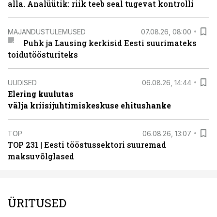
alla. Analüütik: riik teeb seal tugevat kontrolli
MAJANDUSTULEMUSED
07.08.26, 08:00
Puhk ja Lausing kerkisid Eesti suurimateks
toidutöösturiteks
UUDISED
06.08.26, 14:44
Elering kuulutas
välja kriisijuhtimiskeskuse ehitushanke
TOP
06.08.26, 13:07
TOP 231 | Eesti tööstussektori suuremad
maksuvõlglased
ÜRITUSED