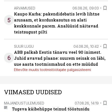
ARVAMUSED
06.08.26, 09:03
Kaupo Karba: pakendidebatis levib lihtne
5
arusaam, et korduskasutus on alati
keskkonnale parem. Analüüsid näitavad
teistsugust pilti
SUUR LUGU
04.08.26, 10:42
ABB palkab Eestis tänavu veel 90 inimest.
6
Juhid avavad plaane: suurem seisak on läbi,
uue aasta tootmismahud on ette müüdud
Ettevõte muutis tootmistöötajate palgasüsteemi
VIIMASED UUDISED
MAJANDUSTULEMUSED
07.08.26, 14:19
Tugeva käibehüppe teinud tööstusidu