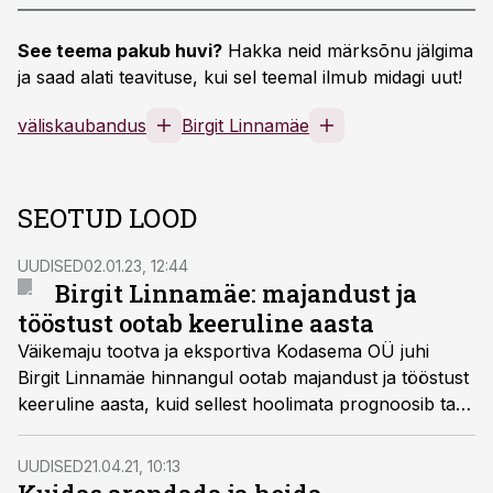
See teema pakub huvi?
Hakka neid märksõnu jälgima
ja saad alati teavituse, kui sel teemal ilmub midagi uut!
väliskaubandus
Birgit Linnamäe
SEOTUD LOOD
UUDISED
02.01.23, 12:44
Birgit Linnamäe: majandust ja
tööstust ootab keeruline aasta
Väikemaju tootva ja eksportiva Kodasema OÜ juhi
Birgit Linnamäe hinnangul ootab majandust ja tööstust
keeruline aasta, kuid sellest hoolimata prognoosib ta
ettevõttele uueks aastaks kasvu.
UUDISED
21.04.21, 10:13