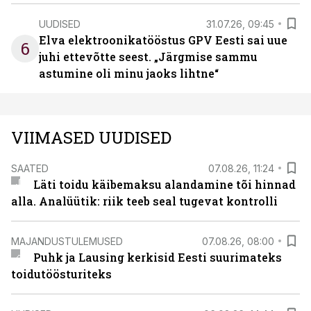
UUDISED
31.07.26, 09:45
Elva elektroonikatööstus GPV Eesti sai uue
6
juhi ettevõtte seest. „Järgmise sammu
astumine oli minu jaoks lihtne“
VIIMASED UUDISED
SAATED
07.08.26, 11:24
Läti toidu käibemaksu alandamine tõi hinnad
alla. Analüütik: riik teeb seal tugevat kontrolli
MAJANDUSTULEMUSED
07.08.26, 08:00
Puhk ja Lausing kerkisid Eesti suurimateks
toidutöösturiteks