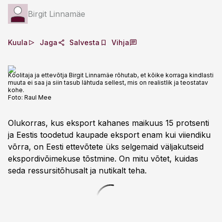
Birgit Linnamäe
Kuula
Jaga
Salvesta
Vihja
Koolitaja ja ettevõtja Birgit Linnamäe rõhutab, et kõike korraga kindlasti
muuta ei saa ja siin tasub lähtuda sellest, mis on realistlik ja teostatav
kohe.
Foto:
Raul Mee
Olukorras, kus eksport kahanes maikuus 15 protsenti
ja Eestis toodetud kaupade eksport enam kui viiendiku
võrra, on Eesti ettevõtete üks selgemaid väljakutseid
ekspordivõimekuse tõstmine. On mitu võtet, kuidas
seda ressursitõhusalt ja nutikalt teha.