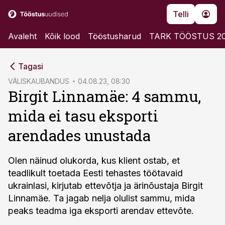
Telli
Avaleht
Kõik lood
Tööstusharud
TARK TÖÖSTUS 2
cebook
Tagasi
Twitter)
VÄLISKAUBANDUS
04.08.23, 08:30
Birgit Linnamäe: 4 sammu,
kedIn
mida ei tasu eksporti
ail
arendades unustada
k
Olen näinud olukorda, kus klient ostab, et
teadlikult toetada Eesti tehastes töötavaid
ukrainlasi, kirjutab ettevõtja ja ärinõustaja Birgit
Linnamäe. Ta jagab nelja olulist sammu, mida
peaks teadma iga eksporti arendav ettevõte.