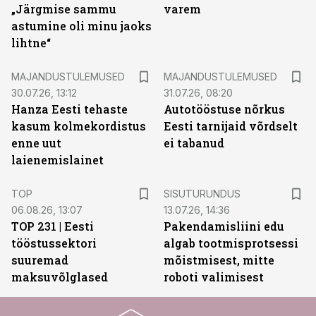
„Järgmise sammu
varem
astumine oli minu jaoks
lihtne“
MAJANDUSTULEMUSED
MAJANDUSTULEMUSED
30.07.26, 13:12
31.07.26, 08:20
Hanza Eesti tehaste
Autotööstuse nõrkus
kasum kolmekordistus
Eesti tarnijaid võrdselt
enne uut
ei tabanud
laienemislainet
ST
TOP
SISUTURUNDUS
06.08.26, 13:07
13.07.26, 14:36
TOP 231 | Eesti
Pakendamisliini edu
tööstussektori
algab tootmisprotsessi
suuremad
mõistmisest, mitte
maksuvõlglased
roboti valimisest