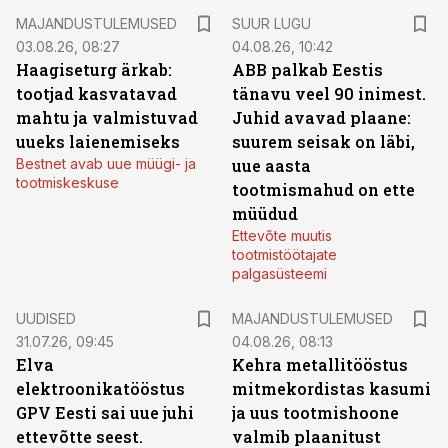
MAJANDUSTULEMUSED
SUUR LUGU
03.08.26, 08:27
04.08.26, 10:42
Haagiseturg ärkab:
ABB palkab Eestis
tootjad kasvatavad
tänavu veel 90 inimest.
mahtu ja valmistuvad
Juhid avavad plaane:
uueks laienemiseks
suurem seisak on läbi,
Bestnet avab uue müügi- ja
uue aasta
tootmiskeskuse
tootmismahud on ette
müüdud
Ettevõte muutis
tootmistöötajate
palgasüsteemi
UUDISED
MAJANDUSTULEMUSED
31.07.26, 09:45
04.08.26, 08:13
Elva
Kehra metallitööstus
elektroonikatööstus
mitmekordistas kasumi
GPV Eesti sai uue juhi
ja uus tootmishoone
ettevõtte seest.
valmib plaanitust