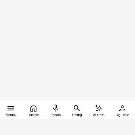
Menüü
Uudised
Raadio
Otsing
AI Chat
Logi sisse