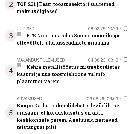
2
TOP 231 | Eesti tööstussektori suuremad
maksuvõlglased
UUDISED
06.08.26, 10:29
3
ETS Nord omandas Soome omanikega
ettevõttelt jahutusseadmete ärisuuna
MAJANDUSTULEMUSED
04.08.26, 08:13
Kehra metallitööstus mitmekordistas
4
kasumi ja uus tootmishoone valmib
plaanitust varem
ARVAMUSED
06.08.26, 09:03
Kaupo Karba: pakendidebatis levib lihtne
5
arusaam, et korduskasutus on alati
keskkonnale parem. Analüüsid näitavad
teistsugust pilti