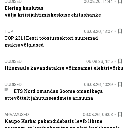
UUDISED
06.08.26, 14:44
Elering kuulutas
välja kriisijuhtimiskeskuse ehitushanke
TOP
06.08.26, 13:07
TOP 231 | Eesti tööstussektori suuremad
maksuvõlglased
UUDISED
06.08.26, 11:15
Hiiumaale kavandatakse võimsamat elektrivõrku
UUDISED
06.08.26, 10:29
ETS Nord omandas Soome omanikega
ettevõttelt jahutusseadmete ärisuuna
ARVAMUSED
06.08.26, 09:03
Kaupo Karba: pakendidebatis levib lihtne
arusaam, et korduskasutus on alati keskkonnale