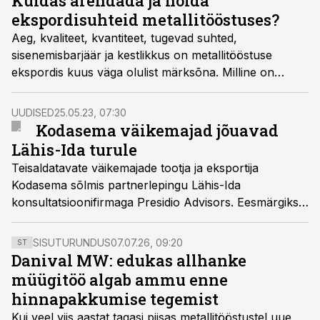
Kuidas arendada ja hoida
ekspordisuhteid metallitööstuses?
Aeg, kvaliteet, kvantiteet, tugevad suhted,
sisenemisbarjäär ja kestlikkus on metallitööstuse
ekspordis kuus väga olulist märksõna. Milline on
muutunud ekspordi­suhtluse võlu ja valu pandeemia­
kriisis, kirjutab koolitaja ja tööstusekspert Birgit
UUDISED
25.05.23, 07:30
Linnamäe.
Kodasema väikemajad jõuavad
Lähis-Ida turule
Teisaldatavate väikemajade tootja ja eksportija
Kodasema sõlmis partnerlepingu Lähis-Ida
konsultatsioonifirmaga Presidio Advisors. Eesmärgiks
on jõuda KODA majadega Araabia riikide turule.
SISUTURUNDUS
07.07.26, 09:20
ST
Danival MW: edukas allhanke
müügitöö algab ammu enne
hinnapakkumise tegemist
Kui veel viis aastat tagasi piisas metallitööstustel uue