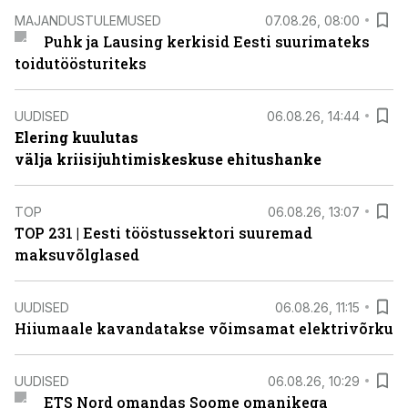
MAJANDUSTULEMUSED
07.08.26, 08:00
Puhk ja Lausing kerkisid Eesti suurimateks
toidutöösturiteks
UUDISED
06.08.26, 14:44
Elering kuulutas
välja kriisijuhtimiskeskuse ehitushanke
TOP
06.08.26, 13:07
TOP 231 | Eesti tööstussektori suuremad
maksuvõlglased
UUDISED
06.08.26, 11:15
Hiiumaale kavandatakse võimsamat elektrivõrku
UUDISED
06.08.26, 10:29
ETS Nord omandas Soome omanikega