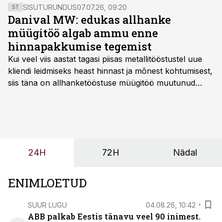
SISUTURUNDUS
07.07.26, 09:20
ST
Danival MW: edukas allhanke
müügitöö algab ammu enne
hinnapakkumise tegemist
Kui veel viis aastat tagasi piisas metallitööstustel uue
kliendi leidmiseks heast hinnast ja mõnest kohtumisest,
siis täna on allhanketööstuse müügitöö muutunud
märksa pikemaks ja süsteemsemaks. Konkurents on
kasvanud, kliendid kaaluvad otsuseid põhjalikumalt
ning partnerit ei valita enam ainult tootmisvõimekuse
või hinnakirja järgi.
24H
72H
Nädal
ENIMLOETUD
SUUR LUGU
04.08.26, 10:42
ABB palkab Eestis tänavu veel 90 inimest.