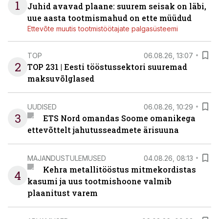
1
Juhid avavad plaane: suurem seisak on läbi,
uue aasta tootmismahud on ette müüdud
Ettevõte muutis tootmistöötajate palgasüsteemi
TOP
06.08.26, 13:07
2
TOP 231 | Eesti tööstussektori suuremad
maksuvõlglased
UUDISED
06.08.26, 10:29
3
ETS Nord omandas Soome omanikega
ettevõttelt jahutusseadmete ärisuuna
MAJANDUSTULEMUSED
04.08.26, 08:13
Kehra metallitööstus mitmekordistas
4
kasumi ja uus tootmishoone valmib
plaanitust varem