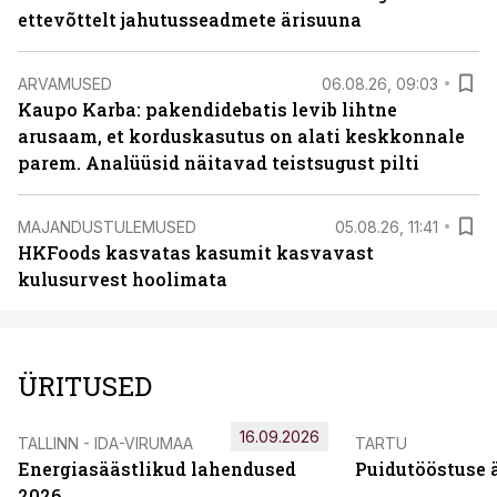
ettevõttelt jahutusseadmete ärisuuna
ARVAMUSED
06.08.26, 09:03
Kaupo Karba: pakendidebatis levib lihtne
arusaam, et korduskasutus on alati keskkonnale
parem. Analüüsid näitavad teistsugust pilti
MAJANDUSTULEMUSED
05.08.26, 11:41
HKFoods kasvatas kasumit kasvavast
kulusurvest hoolimata
ÜRITUSED
16.09.2026
TALLINN - IDA-VIRUMAA
TARTU
Energiasäästlikud lahendused
Puidutööstuse 
2026