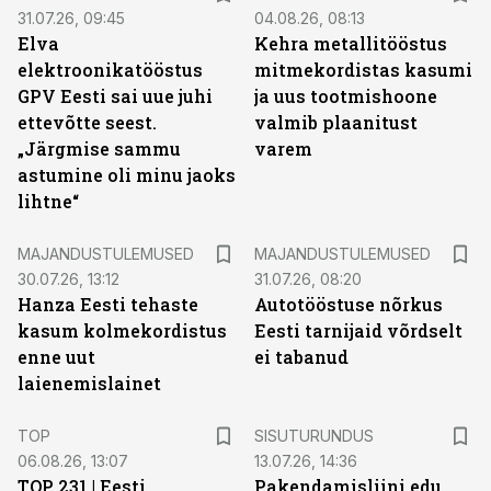
31.07.26, 09:45
04.08.26, 08:13
Elva
Kehra metallitööstus
elektroonikatööstus
mitmekordistas kasumi
GPV Eesti sai uue juhi
ja uus tootmishoone
ettevõtte seest.
valmib plaanitust
„Järgmise sammu
varem
astumine oli minu jaoks
lihtne“
MAJANDUSTULEMUSED
MAJANDUSTULEMUSED
30.07.26, 13:12
31.07.26, 08:20
Hanza Eesti tehaste
Autotööstuse nõrkus
kasum kolmekordistus
Eesti tarnijaid võrdselt
enne uut
ei tabanud
laienemislainet
ST
TOP
SISUTURUNDUS
06.08.26, 13:07
13.07.26, 14:36
TOP 231 | Eesti
Pakendamisliini edu