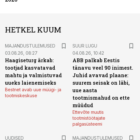
HETKEL KUUM
MAJANDUSTULEMUSED
SUUR LUGU
03.08.26, 08:27
04.08.26, 10:42
Haagiseturg ärkab:
ABB palkab Eestis
tootjad kasvatavad
tänavu veel 90 inimest.
mahtu ja valmistuvad
Juhid avavad plaane:
uueks laienemiseks
suurem seisak on läbi,
Bestnet avab uue müügi- ja
uue aasta
tootmiskeskuse
tootmismahud on ette
müüdud
Ettevõte muutis
tootmistöötajate
palgasüsteemi
UUDISED
MAJANDUSTULEMUSED