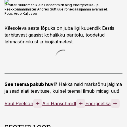
Infortari suuromanik Ain Hanschmidt ning energeetika- ja
keskkonnaminister Andres Sutt uue rohegaasijaama avamisel.
Foto:
Ardo Kaljuvee
Käesoleva aasta lõpuks on juba ligi kuuendik Eestis
tarbitavast gaasist kohalikku päritolu, toodetud
lehmasõnnikust ja biojäätmetest.
See teema pakub huvi?
Hakka neid märksõnu jälgima
ja saad alati teavituse, kui sel teemal ilmub midagi uut!
Raul Peetson
Ain Hanschmidt
Energeetika