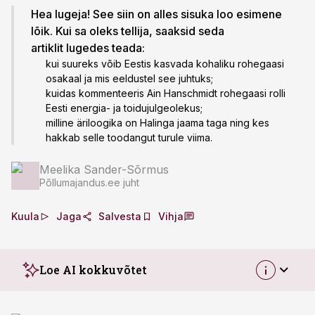
Hea lugeja! See siin on alles sisuka loo esimene
lõik. Kui sa oleks tellija, saaksid seda
artiklit lugedes teada:
kui suureks võib Eestis kasvada kohaliku rohegaasi
osakaal ja mis eeldustel see juhtuks;
kuidas kommenteeris Ain Hanschmidt rohegaasi rolli
Eesti energia- ja toidujulgeolekus;
milline äriloogika on Halinga jaama taga ning kes
hakkab selle toodangut turule viima.
Meelika Sander-Sõrmus
Põllumajandus.ee juht
Kuula
Jaga
Salvesta
Vihja
Loe AI kokkuvõtet