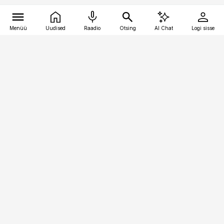
Menüü
Uudised
Raadio
Otsing
AI Chat
Logi sisse
Vana-Lõuna 39/1, 19094 Tallinn
(+372) 667 0111
toostusuudised@toostusuudised.ee
Telli
Reklaam
Firmast
Sisu kasutamisõigused
Ajakirjaniku
eetikakoodeks
Üldtingimused
Privaatsustingimused
Küpsiste poliitika
KKK
Eesti Meediaettevõtete
Eelistuste haldamine