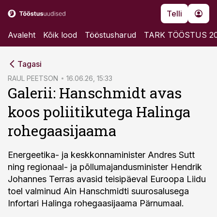
Telli
Avaleht
Kõik lood
Tööstusharud
TARK TÖÖSTUS 2
cebook
Tagasi
Twitter)
RAUL PEETSON
16.06.26, 15:33
Galerii: Hanschmidt avas
kedIn
koos poliitikutega Halinga
ail
rohegaasijaama
k
Energeetika- ja keskkonnaminister Andres Sutt
ning regionaal- ja põllumajandusminister Hendrik
Johannes Terras avasid teisipäeval Euroopa Liidu
toel valminud Ain Hanschmidti suurosalusega
Infortari Halinga rohegaasijaama Pärnumaal.