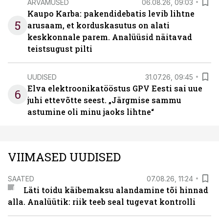
ARVAMUSED
06.08.26, 09:03
Kaupo Karba: pakendidebatis levib lihtne
5
arusaam, et korduskasutus on alati
keskkonnale parem. Analüüsid näitavad
teistsugust pilti
UUDISED
31.07.26, 09:45
Elva elektroonikatööstus GPV Eesti sai uue
6
juhi ettevõtte seest. „Järgmise sammu
astumine oli minu jaoks lihtne“
VIIMASED UUDISED
SAATED
07.08.26, 11:24
Läti toidu käibemaksu alandamine tõi hinnad
alla. Analüütik: riik teeb seal tugevat kontrolli