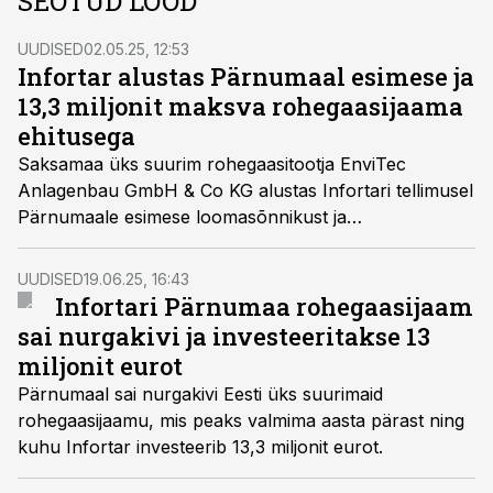
SEOTUD LOOD
UUDISED
02.05.25, 12:53
Infortar alustas Pärnumaal esimese ja
13,3 miljonit maksva rohegaasijaama
ehitusega
Saksamaa üks suurim rohegaasitootja EnviTec
Anlagenbau GmbH & Co KG alustas Infortari tellimusel
Pärnumaale esimese loomasõnnikust ja
biojäätmetest rohegaasi tootva jaama ehitust, projekti
kogumaksumus ulatub 13,3 miljoni euroni.
UUDISED
19.06.25, 16:43
Infortari Pärnumaa rohegaasijaam
sai nurgakivi ja investeeritakse 13
miljonit eurot
Pärnumaal sai nurgakivi Eesti üks suurimaid
rohegaasijaamu, mis peaks valmima aasta pärast ning
kuhu Infortar investeerib 13,3 miljonit eurot.