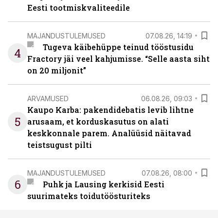
Eesti tootmiskvaliteedile
MAJANDUSTULEMUSED
07.08.26, 14:19
Tugeva käibehüppe teinud tööstusidu
4
Fractory jäi veel kahjumisse. “Selle aasta siht
on 20 miljonit”
ARVAMUSED
06.08.26, 09:03
Kaupo Karba: pakendidebatis levib lihtne
5
arusaam, et korduskasutus on alati
keskkonnale parem. Analüüsid näitavad
teistsugust pilti
MAJANDUSTULEMUSED
07.08.26, 08:00
6
Puhk ja Lausing kerkisid Eesti
suurimateks toidutöösturiteks