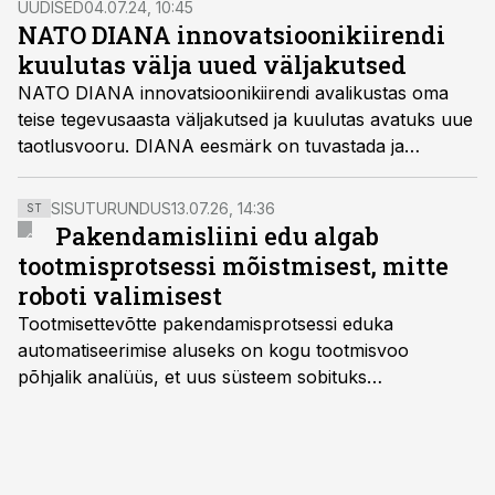
UUDISED
04.07.24, 10:45
NATO DIANA innovatsioonikiirendi
kuulutas välja uued väljakutsed
NATO DIANA innovatsioonikiirendi avalikustas oma
teise tegevusaasta väljakutsed ja kuulutas avatuks uue
taotlusvooru. DIANA eesmärk on tuvastada ja
kiirendada kaksikkasutusega süvatehnoloogiate
arendust üle alliansi, et lahendada kriitilisi kaitse- ja
SISUTURUNDUS
13.07.26, 14:36
ST
julgeolekuprobleeme.
Pakendamisliini edu algab
tootmisprotsessi mõistmisest, mitte
roboti valimisest
Tootmisettevõtte pakendamisprotsessi eduka
automatiseerimise aluseks on kogu tootmisvoo
põhjalik analüüs, et uus süsteem sobituks
olemasolevasse keskkonda, aitaks vähendada
tööjõuvajadust ning oleks valmis ka ettevõtte
tulevasteks arenguteks. Lihtsalt roboti lisamine
enamasti oodatud tulemust ei too, nendib tootmise ja