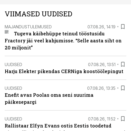
VIIMASED UUDISED
MAJANDUSTULEMUSED
07.08.26, 14:19
Tugeva käibehüppe teinud tööstusidu
Fractory jäi veel kahjumisse. “Selle aasta siht on
20 miljonit”
UUDISED
07.08.26, 13:51
Harju Elekter pikendas CERNiga koostöölepingut
UUDISED
07.08.26, 13:35
Enefit avas Poolas oma seni suurima
päikesepargi
UUDISED
07.08.26, 11:52
Rallistaar Elfyn Evans ostis Eestis toodetud