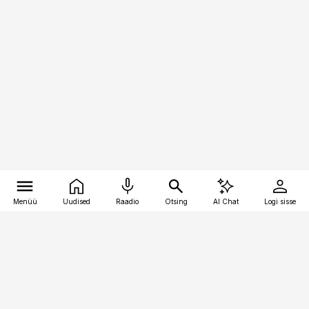
Menüü
Uudised
Raadio
Otsing
AI Chat
Logi sisse
Vana-Lõuna 39/1, 19094 Tallinn
(+372) 667 0111
toostusuudised@toostusuudised.ee