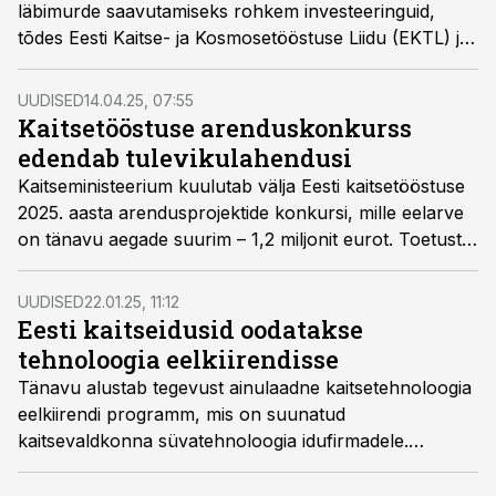
läbimurde saavutamiseks rohkem investeeringuid,
tõdes Eesti Kaitse- ja Kosmosetööstuse Liidu (EKTL) ja
NATO DIANA kiirendi demopäeval EKTLi tegevjuht
Kalev Koidumäe.
UUDISED
14.04.25, 07:55
Kaitsetööstuse arenduskonkurss
edendab tulevikulahendusi
Kaitseministeerium kuulutab välja Eesti kaitsetööstuse
2025. aasta arendusprojektide konkursi, mille eelarve
on tänavu aegade suurim – 1,2 miljonit eurot. Toetust
jagatakse kahes taotlusvoorus, esimese taotlusvooru
eelarve on vähemalt 600 000 eurot ja taotlusi saab
UUDISED
22.01.25, 11:12
esitada 16. maini.
Eesti kaitseidusid oodatakse
tehnoloogia eelkiirendisse
Tänavu alustab tegevust ainulaadne kaitsetehnoloogia
eelkiirendi programm, mis on suunatud
kaitsevaldkonna süvatehnoloogia idufirmadele.
Eelkiirendi programmi viivad ellu Tehnopol Startup
Inkubaator ja Sparkup Tartu Teaduspark.