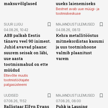
maksuvõlglased
uueks laienemiseks
Bestnet avab uue müügi- ja
tootmiskeskuse
SUUR LUGU
MAJANDUSTULEMUSED
04.08.26, 10:42
04.08.26, 08:13
ABB palkab Eestis
Kehra metallitööstus
tänavu veel 90 inimest.
mitmekordistas kasumi
Juhid avavad plaane:
ja uus tootmishoone
suurem seisak on läbi,
valmib plaanitust
uue aasta
varem
tootmismahud on ette
müüdud
Ettevõte muutis
tootmistöötajate
palgasüsteemi
UUDISED
MAJANDUSTULEMUSED
07.08.26, 11:52
07.08.26, 08:00
Rallistaar Elfyn Evans
Puhk ja Lausing