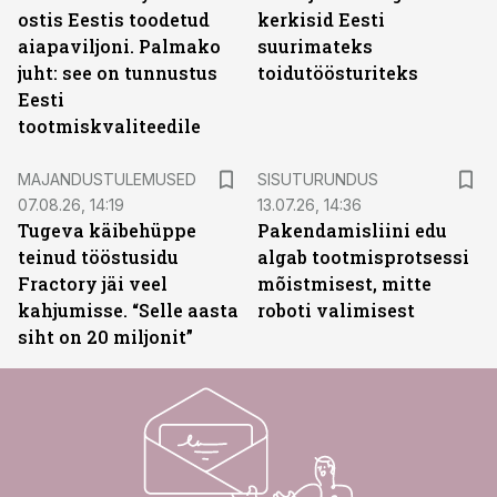
ostis Eestis toodetud
kerkisid Eesti
aiapaviljoni. Palmako
suurimateks
juht: see on tunnustus
toidutöösturiteks
Eesti
tootmiskvaliteedile
ST
MAJANDUSTULEMUSED
SISUTURUNDUS
07.08.26, 14:19
13.07.26, 14:36
Tugeva käibehüppe
Pakendamisliini edu
teinud tööstusidu
algab tootmisprotsessi
Fractory jäi veel
mõistmisest, mitte
kahjumisse. “Selle aasta
roboti valimisest
siht on 20 miljonit”