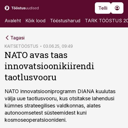
Telli
Avaleht
Kõik lood
Tööstusharud
TARK TÖÖSTUS 2
cebook
Tagasi
Twitter)
KAITSETÖÖSTUS
03.06.25, 09:49
NATO avas taas
kedIn
innovatsioonikiirendi
ail
taotlusvooru
k
NATO innovatsiooniprogramm DIANA kuulutas
välja uue taotlusvooru, kus otsitakse lahendusi
kümnes strateegilises valdkonnas, alates
autonoomsetest süsteemidest kuni
kosmoseoperatsioonideni.