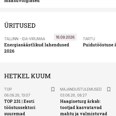
maksuvõlglased
ÜRITUSED
16.09.2026
TALLINN - IDA-VIRUMAA
TARTU
Energiasäästlikud lahendused
Puidutööstuse 
2026
HETKEL KUUM
TOP
MAJANDUSTULEMUSED
06.08.26, 13:07
03.08.26, 08:27
TOP 231 | Eesti
Haagiseturg ärkab:
tööstussektori
tootjad kasvatavad
suuremad
mahtu ja valmistuvad