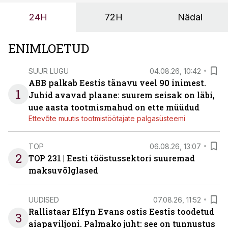
tööstuse automatiseerimislahenduste arendaja Smitech
24H
72H
Nädal
OÜ tegevjuht Sander Mitendorf.
ENIMLOETUD
SUUR LUGU
04.08.26, 10:42
ABB palkab Eestis tänavu veel 90 inimest.
1
Juhid avavad plaane: suurem seisak on läbi,
uue aasta tootmismahud on ette müüdud
Ettevõte muutis tootmistöötajate palgasüsteemi
TOP
06.08.26, 13:07
2
TOP 231 | Eesti tööstussektori suuremad
maksuvõlglased
UUDISED
07.08.26, 11:52
Rallistaar Elfyn Evans ostis Eestis toodetud
3
aiapaviljoni. Palmako juht: see on tunnustus