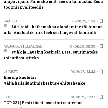
aiapaviljoni. Palmako juht: see on tunnustus Eesti
tootmiskvaliteedile
SAATED
07.08.26, 11:24
Läti toidu käibemaksu alandamine tõi hinnad
alla. Analüütik: riik teeb seal tugevat kontrolli
MAJANDUSTULEMUSED
07.08.26, 08:00
Puhk ja Lausing kerkisid Eesti suurimateks
toidutöösturiteks
UUDISED
06.08.26, 14:44
Elering kuulutas
välja kriisijuhtimiskeskuse ehitushanke
TOP
06.08.26, 13:07
TOP 231 | Eesti tööstussektori suuremad