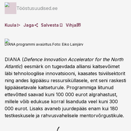
Tööstusuudised.ee
Kuula
Jaga
Salvesta
Vihja
DIANA programmi avaüritus.
Foto:
Eiko Lainjärv
DIANA (
Defence Innovation Accelerator for the North
Atlantic
) eesmärk on tugevdada alliansi kaitsevõimet
läbi tehnoloogilise innovatsiooni, kaasates tsiviilsektorit
ning andes ligipääsu ressursiküllasele, ent seni raskesti
ligipääsetavale kaitseturule. Programmiga liitunud
ettevõtted saavad kuni 100 000 eurot algrahastust,
millele võib edukuse korral lisanduda veel kuni 300
000 eurot. Lisaks avaneb juurdepääs enam kui 180
testkeskusele ja rahvusvahelisele mentorvõrgustikule.