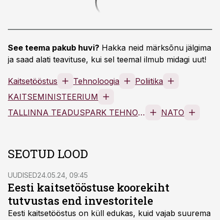
See teema pakub huvi?
Hakka neid märksõnu jälgima
ja saad alati teavituse, kui sel teemal ilmub midagi uut!
Kaitsetööstus
Tehnoloogia
Poliitika
KAITSEMINISTEERIUM
TALLINNA TEADUSPARK TEHNOPOL SA
NATO
SEOTUD LOOD
UUDISED
24.05.24, 09:45
Eesti kaitsetööstuse koorekiht
tutvustas end investoritele
Eesti kaitsetööstus on küll edukas, kuid vajab suurema