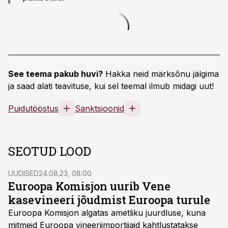
See teema pakub huvi?
Hakka neid märksõnu jälgima
ja saad alati teavituse, kui sel teemal ilmub midagi uut!
Puidutööstus
Sanktsioonid
SEOTUD LOOD
UUDISED
24.08.23, 08:00
Euroopa Komisjon uurib Vene
kasevineeri jõudmist Euroopa turule
Euroopa Komisjon algatas ametliku juurdluse, kuna
mitmeid Euroopa vineeriimportijaid kahtlustatakse