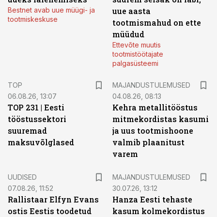
Bestnet avab uue müügi- ja
uue aasta
tootmiskeskuse
tootmismahud on ette
müüdud
Ettevõte muutis
tootmistöötajate
palgasüsteemi
TOP
MAJANDUSTULEMUSED
06.08.26, 13:07
04.08.26, 08:13
TOP 231 | Eesti
Kehra metallitööstus
tööstussektori
mitmekordistas kasumi
suuremad
ja uus tootmishoone
maksuvõlglased
valmib plaanitust
varem
UUDISED
MAJANDUSTULEMUSED
07.08.26, 11:52
30.07.26, 13:12
Rallistaar Elfyn Evans
Hanza Eesti tehaste
ostis Eestis toodetud
kasum kolmekordistus