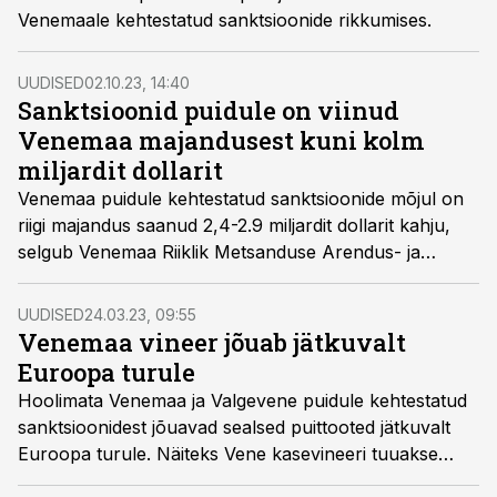
Venemaale kehtestatud sanktsioonide rikkumises.
UUDISED
02.10.23, 14:40
Sanktsioonid puidule on viinud
Venemaa majandusest kuni kolm
miljardit dollarit
Venemaa puidule kehtestatud sanktsioonide mõjul on
riigi majandus saanud 2,4-2.9 miljardit dollarit kahju,
selgub Venemaa Riiklik Metsanduse Arendus- ja
Investeerimisagentuuri LLC analüüsist.
UUDISED
24.03.23, 09:55
Venemaa vineer jõuab jätkuvalt
Euroopa turule
Hoolimata Venemaa ja Valgevene puidule kehtestatud
sanktsioonidest jõuavad sealsed puittooted jätkuvalt
Euroopa turule. Näiteks Vene kasevineeri tuuakse
Euroopasse Kasahstani, Türgi ja Hiina kaudu.