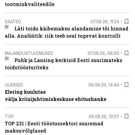
tootmiskvaliteedile
SAATED
07.08.26, 11:24
Läti toidu käibemaksu alandamine tõi hinnad
alla. Analüütik: riik teeb seal tugevat kontrolli
MAJANDUSTULEMUSED
07.08.26, 08:00
Puhk ja Lausing kerkisid Eesti suurimateks
toidutöösturiteks
UUDISED
06.08.26, 14:44
Elering kuulutas
välja kriisijuhtimiskeskuse ehitushanke
TOP
06.08.26, 13:07
TOP 231 | Eesti tööstussektori suuremad
maksuvõlglased