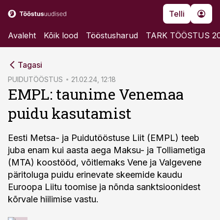
Telli
Avaleht
Kõik lood
Tööstusharud
TARK TÖÖSTUS 2
cebook
Tagasi
Twitter)
PUIDUTÖÖSTUS
21.02.24, 12:18
EMPL: taunime Venemaa
kedIn
puidu kasutamist
ail
k
Eesti Metsa- ja Puidutööstuse Liit (EMPL) teeb
juba enam kui aasta aega Maksu- ja Tolliametiga
(MTA) koostööd, võitlemaks Vene ja Valgevene
päritoluga puidu erinevate skeemide kaudu
Euroopa Liitu toomise ja nõnda sanktsioonidest
kõrvale hiilimise vastu.