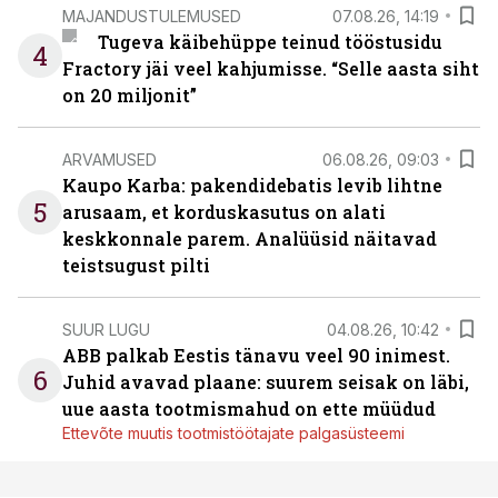
MAJANDUSTULEMUSED
07.08.26, 14:19
Tugeva käibehüppe teinud tööstusidu
4
Fractory jäi veel kahjumisse. “Selle aasta siht
on 20 miljonit”
ARVAMUSED
06.08.26, 09:03
Kaupo Karba: pakendidebatis levib lihtne
5
arusaam, et korduskasutus on alati
keskkonnale parem. Analüüsid näitavad
teistsugust pilti
SUUR LUGU
04.08.26, 10:42
ABB palkab Eestis tänavu veel 90 inimest.
6
Juhid avavad plaane: suurem seisak on läbi,
uue aasta tootmismahud on ette müüdud
Ettevõte muutis tootmistöötajate palgasüsteemi