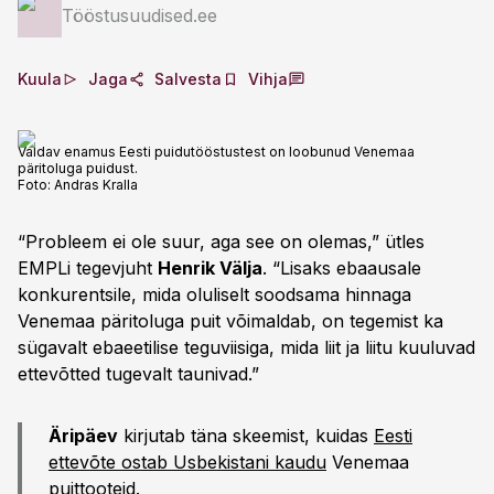
Tööstusuudised.ee
Kuula
Jaga
Salvesta
Vihja
Valdav enamus Eesti puidutööstustest on loobunud Venemaa
päritoluga puidust.
Foto:
Andras Kralla
“Probleem ei ole suur, aga see on olemas,” ütles
EMPLi tegevjuht
Henrik Välja
. “Lisaks ebaausale
konkurentsile, mida oluliselt soodsama hinnaga
Venemaa päritoluga puit võimaldab, on tegemist ka
sügavalt ebaeetilise teguviisiga, mida liit ja liitu kuuluvad
ettevõtted tugevalt taunivad.”
Äripäev
kirjutab täna skeemist, kuidas
Eesti
ettevõte ostab Usbekistani kaudu
Venemaa
puittooteid.