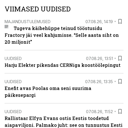
VIIMASED UUDISED
MAJANDUSTULEMUSED
07.08.26, 14:19
Tugeva käibehüppe teinud tööstusidu
Fractory jäi veel kahjumisse. “Selle aasta siht on
20 miljonit”
UUDISED
07.08.26, 13:51
Harju Elekter pikendas CERNiga koostöölepingut
UUDISED
07.08.26, 13:35
Enefit avas Poolas oma seni suurima
päikesepargi
UUDISED
07.08.26, 11:52
Rallistaar Elfyn Evans ostis Eestis toodetud
aiapaviljoni. Palmako juht: see on tunnustus Eesti