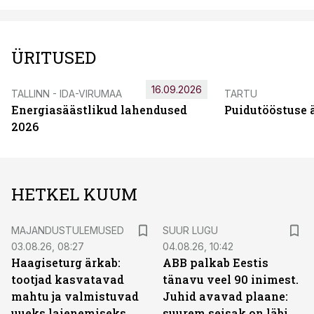
ÜRITUSED
16.09.2026
TALLINN - IDA-VIRUMAA
TARTU
Energiasäästlikud lahendused
Puidutööstuse 
2026
HETKEL KUUM
MAJANDUSTULEMUSED
SUUR LUGU
03.08.26, 08:27
04.08.26, 10:42
Haagiseturg ärkab:
ABB palkab Eestis
tootjad kasvatavad
tänavu veel 90 inimest.
mahtu ja valmistuvad
Juhid avavad plaane:
uueks laienemiseks
suurem seisak on läbi,