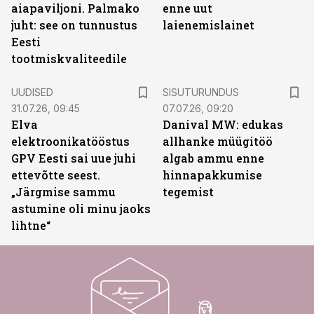
aiapaviljoni. Palmako
enne uut
juht: see on tunnustus
laienemislainet
Eesti
tootmiskvaliteedile
ST
UUDISED
SISUTURUNDUS
31.07.26, 09:45
07.07.26, 09:20
Elva
Danival MW: edukas
elektroonikatööstus
allhanke müügitöö
GPV Eesti sai uue juhi
algab ammu enne
ettevõtte seest.
hinnapakkumise
„Järgmise sammu
tegemist
astumine oli minu jaoks
lihtne“