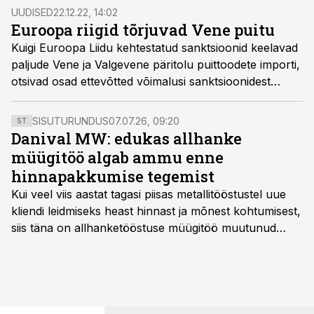
UUDISED
22.12.22, 14:02
Euroopa riigid tõrjuvad Vene puitu
Kuigi Euroopa Liidu kehtestatud sanktsioonid keelavad
paljude Vene ja Valgevene päritolu puittoodete importi,
otsivad osad ettevõtted võimalusi sanktsioonidest
mööda pääseda. Enamasti üritatakse peita Vene puidu
päritolu mõne teise riigi „sildi“ taha.
SISUTURUNDUS
07.07.26, 09:20
ST
Danival MW: edukas allhanke
müügitöö algab ammu enne
hinnapakkumise tegemist
Kui veel viis aastat tagasi piisas metallitööstustel uue
kliendi leidmiseks heast hinnast ja mõnest kohtumisest,
siis täna on allhanketööstuse müügitöö muutunud
märksa pikemaks ja süsteemsemaks. Konkurents on
kasvanud, kliendid kaaluvad otsuseid põhjalikumalt
ning partnerit ei valita enam ainult tootmisvõimekuse
või hinnakirja järgi.