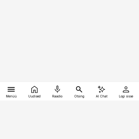
Menüü
Uudised
Raadio
Otsing
AI Chat
Logi sisse
Vana-Lõuna 39/1, 19094 Tallinn
(+372) 667 0111