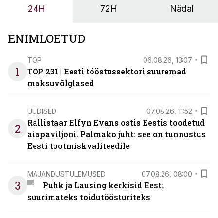
24H
72H
Nädal
ENIMLOETUD
TOP
06.08.26, 13:07
1
TOP 231 | Eesti tööstussektori suuremad
maksuvõlglased
UUDISED
07.08.26, 11:52
Rallistaar Elfyn Evans ostis Eestis toodetud
2
aiapaviljoni. Palmako juht: see on tunnustus
Eesti tootmiskvaliteedile
MAJANDUSTULEMUSED
07.08.26, 08:00
3
Puhk ja Lausing kerkisid Eesti
suurimateks toidutöösturiteks