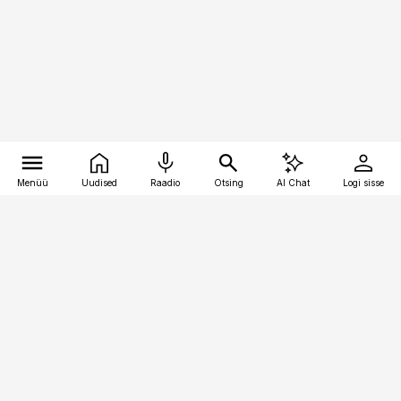
Menüü
Uudised
Raadio
Otsing
AI Chat
Logi sisse
Vana-Lõuna 39/1, 19094 Tallinn
(+372) 667 0111
toostusuudised@toostusuudised.ee
Telli
Reklaam
Firmast