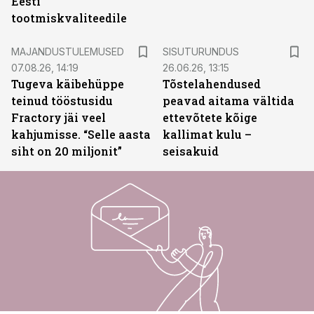
Eesti
tootmiskvaliteedile
ST
MAJANDUSTULEMUSED
SISUTURUNDUS
07.08.26, 14:19
26.06.26, 13:15
Tugeva käibehüppe
Tõstelahendused
teinud tööstusidu
peavad aitama vältida
Fractory jäi veel
ettevõtete kõige
kahjumisse. “Selle aasta
kallimat kulu –
siht on 20 miljonit”
seisakuid