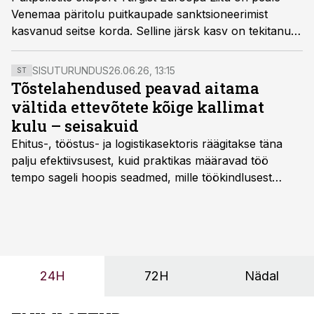
Venemaa päritolu puitkaupade sanktsioneerimist
kasvanud seitse korda. Selline järsk kasv on tekitanud
kahtlusi, et Türgist reeksporditakse Venemaalt pärit
materjali.
SISUTURUNDUS
26.06.26, 13:15
ST
Tõstelahendused peavad aitama
vältida ettevõtete kõige kallimat
kulu – seisakuid
Ehitus-, tööstus- ja logistikasektoris räägitakse täna
palju efektiivsusest, kuid praktikas määravad töö
tempo sageli hoopis seadmed, mille töökindlusest
sõltub kogu objekti või tootmise sujuvus. Kui tõstuk
seisab, töö katkeb või masin ei vasta töötingimustele,
ei tähenda see ettevõtte jaoks ainult tehnilist
probleemi, vaid otsest rahalist kulu, venivaid tähtaegu
ja suuremaid riske tööohutusele.
24H
72H
Nädal