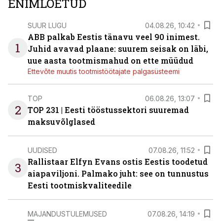
ENIMLOETUD
SUUR LUGU
04.08.26, 10:42
ABB palkab Eestis tänavu veel 90 inimest.
1
Juhid avavad plaane: suurem seisak on läbi,
uue aasta tootmismahud on ette müüdud
Ettevõte muutis tootmistöötajate palgasüsteemi
TOP
06.08.26, 13:07
2
TOP 231 | Eesti tööstussektori suuremad
maksuvõlglased
UUDISED
07.08.26, 11:52
Rallistaar Elfyn Evans ostis Eestis toodetud
3
aiapaviljoni. Palmako juht: see on tunnustus
Eesti tootmiskvaliteedile
MAJANDUSTULEMUSED
07.08.26, 14:19