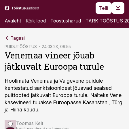
Telli
Avaleht
Kõik lood
Tööstusharud
TARK TÖÖSTUS 2
cebook
Tagasi
Twitter)
PUIDUTÖÖSTUS
24.03.23, 09:55
Venemaa vineer jõuab
kedIn
jätkuvalt Euroopa turule
ail
k
Hoolimata Venemaa ja Valgevene puidule
kehtestatud sanktsioonidest jõuavad sealsed
puittooted jätkuvalt Euroopa turule. Näiteks Vene
kasevineeri tuuakse Euroopasse Kasahstani, Türgi
ja Hiina kaudu.
Toomas Kelt
tööstusuudised.ee toimetaja