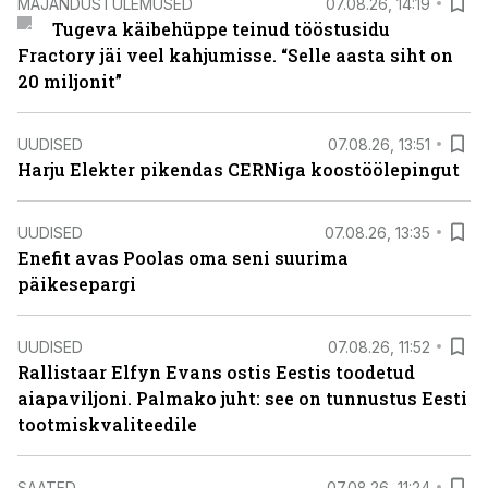
MAJANDUSTULEMUSED
07.08.26, 14:19
Tugeva käibehüppe teinud tööstusidu
Fractory jäi veel kahjumisse. “Selle aasta siht on
20 miljonit”
UUDISED
07.08.26, 13:51
Harju Elekter pikendas CERNiga koostöölepingut
UUDISED
07.08.26, 13:35
Enefit avas Poolas oma seni suurima
päikesepargi
UUDISED
07.08.26, 11:52
Rallistaar Elfyn Evans ostis Eestis toodetud
aiapaviljoni. Palmako juht: see on tunnustus Eesti
tootmiskvaliteedile
SAATED
07.08.26, 11:24