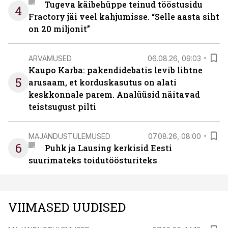
Tugeva käibehüppe teinud tööstusidu
4
Fractory jäi veel kahjumisse. “Selle aasta siht
on 20 miljonit”
ARVAMUSED
06.08.26, 09:03
Kaupo Karba: pakendidebatis levib lihtne
5
arusaam, et korduskasutus on alati
keskkonnale parem. Analüüsid näitavad
teistsugust pilti
MAJANDUSTULEMUSED
07.08.26, 08:00
6
Puhk ja Lausing kerkisid Eesti
suurimateks toidutöösturiteks
VIIMASED UUDISED