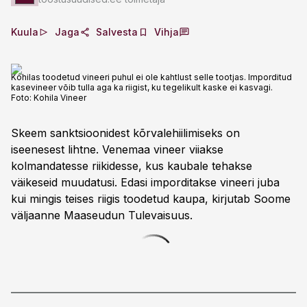
Kuula
Jaga
Salvesta
Vihja
Kohilas toodetud vineeri puhul ei ole kahtlust selle tootjas. Imporditud
kasevineer võib tulla aga ka riigist, ku tegelikult kaske ei kasvagi.
Foto:
Kohila Vineer
Skeem sanktsioonidest kõrvalehiilimiseks on
iseenesest lihtne. Venemaa vineer viiakse
kolmandatesse riikidesse, kus kaubale tehakse
väikeseid muudatusi. Edasi imporditakse vineeri juba
kui mingis teises riigis toodetud kaupa, kirjutab Soome
väljaanne Maaseudun Tulevaisuus.