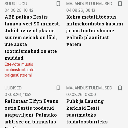
SUUR LUGU
MAJANDUSTULEMUSED
04.08.26, 10:42
04.08.26, 08:13
ABB palkab Eestis
Kehra metallitööstus
tänavu veel 90 inimest.
mitmekordistas kasumi
Juhid avavad plaane:
ja uus tootmishoone
suurem seisak on läbi,
valmib plaanitust
uue aasta
varem
tootmismahud on ette
müüdud
Ettevõte muutis
tootmistöötajate
palgasüsteemi
UUDISED
MAJANDUSTULEMUSED
07.08.26, 11:52
07.08.26, 08:00
Rallistaar Elfyn Evans
Puhk ja Lausing
ostis Eestis toodetud
kerkisid Eesti
aiapaviljoni. Palmako
suurimateks
juht: see on tunnustus
toidutöösturiteks