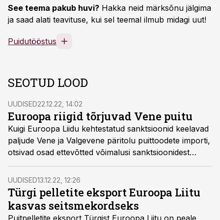
See teema pakub huvi?
Hakka neid märksõnu jälgima
ja saad alati teavituse, kui sel teemal ilmub midagi uut!
Puidutööstus
SEOTUD LOOD
UUDISED
22.12.22, 14:02
Euroopa riigid tõrjuvad Vene puitu
Kuigi Euroopa Liidu kehtestatud sanktsioonid keelavad
paljude Vene ja Valgevene päritolu puittoodete importi,
otsivad osad ettevõtted võimalusi sanktsioonidest
mööda pääseda. Enamasti üritatakse peita Vene puidu
päritolu mõne teise riigi „sildi“ taha.
UUDISED
13.12.22, 12:26
Türgi pelletite eksport Euroopa Liitu
kasvas seitsmekordseks
Puitpelletite eksport Türgist Euroopa Liitu on peale