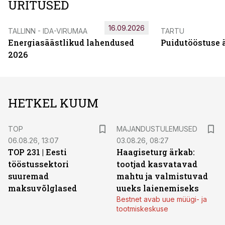
ÜRITUSED
16.09.2026
TALLINN - IDA-VIRUMAA
TARTU
Energiasäästlikud lahendused
Puidutööstuse 
2026
HETKEL KUUM
TOP
MAJANDUSTULEMUSED
06.08.26, 13:07
03.08.26, 08:27
TOP 231 | Eesti
Haagiseturg ärkab:
tööstussektori
tootjad kasvatavad
suuremad
mahtu ja valmistuvad
maksuvõlglased
uueks laienemiseks
Bestnet avab uue müügi- ja
tootmiskeskuse