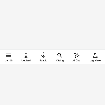
Menüü
Uudised
Raadio
Otsing
AI Chat
Logi sisse
Vana-Lõuna 39/1, 19094 Tallinn
(+372) 667 0111
toostusuudised@toostusuudised.ee