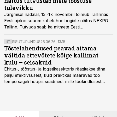
näitus tutvustab meie tööstuse
tulevikku
Järgmisel nädalal, 13.-17. novembril toimub Tallinnas
Eesti ajaloo suurim rohetehnoloogiate näitus NEXPO
Tallinn. Tutvuda saab ka mitmete Eesti
tööstustehnoloogia tulevikusuundumustega.
SISUTURUNDUS
26.06.26, 13:15
ST
Tõstelahendused peavad aitama
vältida ettevõtete kõige kallimat
kulu – seisakuid
Ehitus-, tööstus- ja logistikasektoris räägitakse täna
palju efektiivsusest, kuid praktikas määravad töö
tempo sageli hoopis seadmed, mille töökindlusest
sõltub kogu objekti või tootmise sujuvus. Kui tõstuk
seisab, töö katkeb või masin ei vasta töötingimustele,
ei tähenda see ettevõtte jaoks ainult tehnilist
probleemi, vaid otsest rahalist kulu, venivaid tähtaegu
ja suuremaid riske tööohutusele.