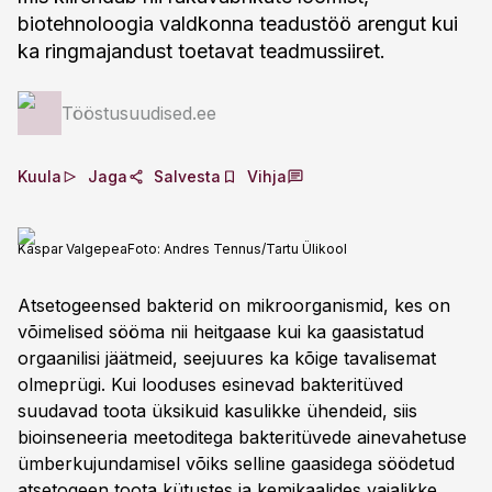
biotehnoloogia valdkonna teadustöö arengut kui
ka ringmajandust toetavat teadmussiiret.
Tööstusuudised.ee
Kuula
Jaga
Salvesta
Vihja
Kaspar Valgepea
Foto:
Andres Tennus/Tartu Ülikool
Atsetogeensed bakterid on mikroorganismid, kes on
võimelised sööma nii heitgaase kui ka gaasistatud
orgaanilisi jäätmeid, seejuures ka kõige tavalisemat
olmeprügi. Kui looduses esinevad bakteritüved
suudavad toota üksikuid kasulikke ühendeid, siis
bioinseneeria meetoditega bakteritüvede ainevahetuse
ümberkujundamisel võiks selline gaasidega söödetud
atsetogeen toota kütustes ja kemikaalides vajalikke