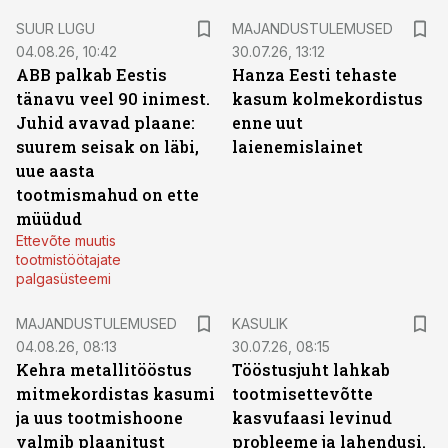
SUUR LUGU
MAJANDUSTULEMUSED
04.08.26, 10:42
30.07.26, 13:12
ABB palkab Eestis
Hanza Eesti tehaste
tänavu veel 90 inimest.
kasum kolmekordistus
Juhid avavad plaane:
enne uut
suurem seisak on läbi,
laienemislainet
uue aasta
tootmismahud on ette
müüdud
Ettevõte muutis
tootmistöötajate
palgasüsteemi
MAJANDUSTULEMUSED
KASULIK
04.08.26, 08:13
30.07.26, 08:15
Kehra metallitööstus
Tööstusjuht lahkab
mitmekordistas kasumi
tootmisettevõtte
ja uus tootmishoone
kasvufaasi levinud
valmib plaanitust
probleeme ja lahendusi.