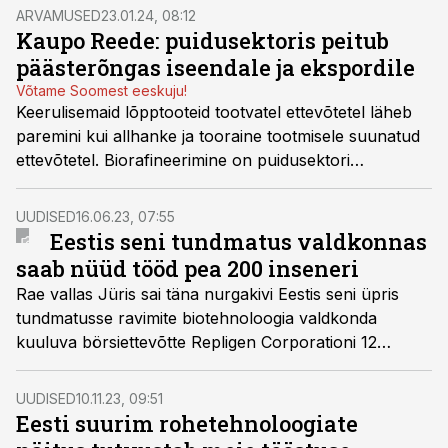
ARVAMUSED
23.01.24, 08:12
Kaupo Reede: puidusektoris peitub
päästerõngas iseendale ja ekspordile
Võtame Soomest eeskuju!
Keerulisemaid lõpptooteid tootvatel ettevõtetel läheb
paremini kui allhanke ja tooraine tootmisele suunatud
ettevõtetel. Biorafineerimine on puidusektori
lisandväärtuse katapult, kirjutab Metroserdi
rakendusuuringute keskuse biorafineerimise
UUDISED
16.06.23, 07:55
valdkonna juht Kaupo Reede.
Eestis seni tundmatus valdkonnas
saab nüüd tööd pea 200 inseneri
Rae vallas Jüris sai täna nurgakivi Eestis seni üpris
tundmatusse ravimite biotehnoloogia valdkonda
kuuluva börsiettevõtte Repligen Corporationi 12
miljonit eurot maksev uus kontori- ja tootmishoone.
UUDISED
10.11.23, 09:51
Eesti suurim rohetehnoloogiate