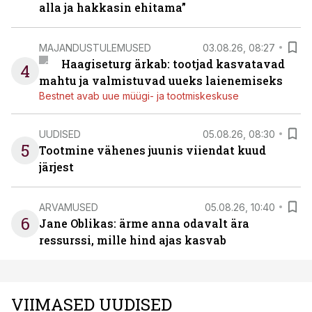
alla ja hakkasin ehitama”
MAJANDUSTULEMUSED
03.08.26, 08:27
Haagiseturg ärkab: tootjad kasvatavad
4
mahtu ja valmistuvad uueks laienemiseks
Bestnet avab uue müügi- ja tootmiskeskuse
UUDISED
05.08.26, 08:30
5
Tootmine vähenes juunis viiendat kuud
järjest
ARVAMUSED
05.08.26, 10:40
6
Jane Oblikas: ärme anna odavalt ära
ressurssi, mille hind ajas kasvab
VIIMASED UUDISED