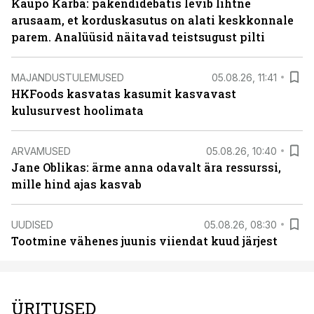
Kaupo Karba: pakendidebatis levib lihtne
arusaam, et korduskasutus on alati keskkonnale
parem. Analüüsid näitavad teistsugust pilti
MAJANDUSTULEMUSED
05.08.26, 11:41
HKFoods kasvatas kasumit kasvavast
kulusurvest hoolimata
ARVAMUSED
05.08.26, 10:40
Jane Oblikas: ärme anna odavalt ära ressurssi,
mille hind ajas kasvab
UUDISED
05.08.26, 08:30
Tootmine vähenes juunis viiendat kuud järjest
ÜRITUSED