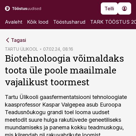
Telli
Avaleht
Kõik lood
Tööstusharud
TARK TÖÖSTUS 2
cebook
Tagasi
Twitter)
TARTU ÜLIKOOL
07.02.24, 08:16
Biotehnoloogia võimaldaks
kedIn
toota üle poole maailmale
ail
vajalikust toormest
k
Tartu Ülikooli gaasfermentatsiooni tehnoloogiate
kaasprofessor Kaspar Valgepea asub Euroopa
Teadusnõukogu grandi toel looma uudset
meetodit suure hulga rakutüvede geneetiliseks
muundamiseks ja panema kokku teadmuskogu,
mis kiirendab nii rakuvabrikute loomist,