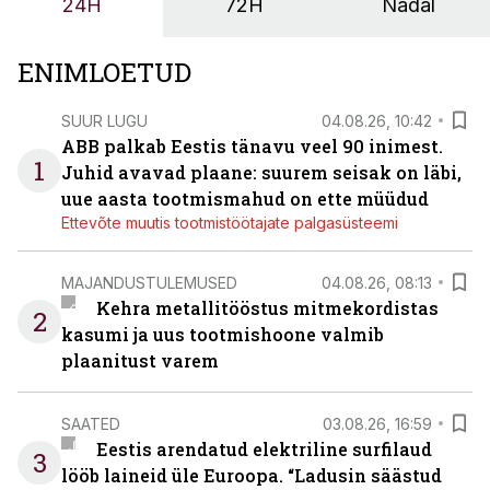
24H
72H
Nädal
ENIMLOETUD
SUUR LUGU
04.08.26, 10:42
ABB palkab Eestis tänavu veel 90 inimest.
1
Juhid avavad plaane: suurem seisak on läbi,
uue aasta tootmismahud on ette müüdud
Ettevõte muutis tootmistöötajate palgasüsteemi
MAJANDUSTULEMUSED
04.08.26, 08:13
Kehra metallitööstus mitmekordistas
2
kasumi ja uus tootmishoone valmib
plaanitust varem
SAATED
03.08.26, 16:59
Eestis arendatud elektriline surfilaud
3
lööb laineid üle Euroopa. “Ladusin säästud