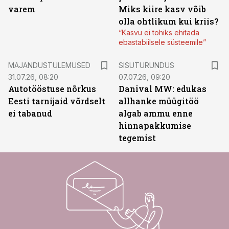
varem
Miks kiire kasv võib
olla ohtlikum kui kriis?
“Kasvu ei tohiks ehitada
ebastabiilsele süsteemile”
ST
MAJANDUSTULEMUSED
SISUTURUNDUS
31.07.26, 08:20
07.07.26, 09:20
Autotööstuse nõrkus
Danival MW: edukas
Eesti tarnijaid võrdselt
allhanke müügitöö
ei tabanud
algab ammu enne
hinnapakkumise
tegemist