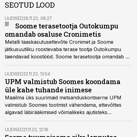
SEOTUD LOOD
UUDISED
28.11.23, 08:27
Soome terasetootja Outokumpu
omandab osaluse Cronimetis
Metalli taaskasutusettevõte Cronimet ja Soome
jätkusuutliku roostevaba terase tootja Outokumpu
laiendavad koostööd. Soome terasetootja omandab ka
10-protsendilise osaluse Eestis tegutseva Cronimet
Nordicu emaettevõttes Cronimet North-East GmbH.
UUDISED
22.11.23, 13:54
UPM valmistub Soomes koondama
üle kahe tuhande inimese
Maailma üks suurimaid metsanduskontserne UPM
valmistub Soomes tootmist vähendama, ettevõttes
algavad läbirääkimised võimalikeks ajutisteks
koondamisteks.
UUDISED
21.11.23, 12:16