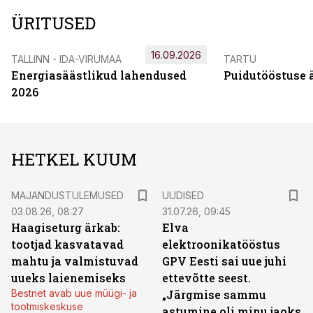
ÜRITUSED
16.09.2026
TALLINN - IDA-VIRUMAA
TARTU
Energiasäästlikud lahendused
Puidutööstuse 
2026
HETKEL KUUM
MAJANDUSTULEMUSED
UUDISED
03.08.26, 08:27
31.07.26, 09:45
Haagiseturg ärkab:
Elva
tootjad kasvatavad
elektroonikatööstus
mahtu ja valmistuvad
GPV Eesti sai uue juhi
uueks laienemiseks
ettevõtte seest.
Bestnet avab uue müügi- ja
„Järgmise sammu
tootmiskeskuse
astumine oli minu jaoks