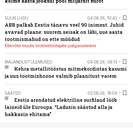
kolme aasta jooksul pool miljardit eurot
SUUR LUGU
04.08.26, 10:42
ABB palkab Eestis tänavu veel 90 inimest. Juhid
avavad plaane: suurem seisak on läbi, uue aasta
tootmismahud on ette müüdud
Ettevõte muutis tootmistöötajate palgasüsteemi
MAJANDUSTULEMUSED
04.08.26, 08:13
Kehra metallitööstus mitmekordistas kasumi
ja uus tootmishoone valmib plaanitust varem
SAATED
03.08.26, 16:59
Eestis arendatud elektriline surfilaud lööb
laineid üle Euroopa. “Ladusin säästud alla ja
hakkasin ehitama”