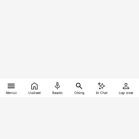
Menüü
Uudised
Raadio
Otsing
AI Chat
Logi sisse
Vana-Lõuna 39/1, 19094 Tallinn
(+372) 667 0111
toostusuudised@toostusuudised.ee