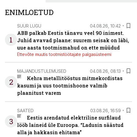
ENIMLOETUD
SUUR LUGU
04.08.26, 10:42
ABB palkab Eestis tänavu veel 90 inimest.
1
Juhid avavad plaane: suurem seisak on läbi,
uue aasta tootmismahud on ette müüdud
Ettevõte muutis tootmistöötajate palgasüsteemi
MAJANDUSTULEMUSED
04.08.26, 08:13
Kehra metallitööstus mitmekordistas
2
kasumi ja uus tootmishoone valmib
plaanitust varem
SAATED
03.08.26, 16:59
Eestis arendatud elektriline surfilaud
3
lööb laineid üle Euroopa. “Ladusin säästud
alla ja hakkasin ehitama”