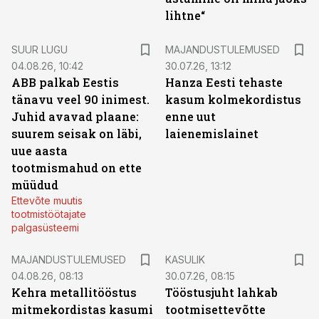
lihtne“
SUUR LUGU
MAJANDUSTULEMUSED
04.08.26, 10:42
30.07.26, 13:12
ABB palkab Eestis
Hanza Eesti tehaste
tänavu veel 90 inimest.
kasum kolmekordistus
Juhid avavad plaane:
enne uut
suurem seisak on läbi,
laienemislainet
uue aasta
tootmismahud on ette
müüdud
Ettevõte muutis
tootmistöötajate
palgasüsteemi
MAJANDUSTULEMUSED
KASULIK
04.08.26, 08:13
30.07.26, 08:15
Kehra metallitööstus
Tööstusjuht lahkab
mitmekordistas kasumi
tootmisettevõtte