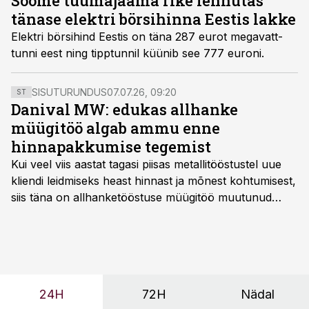
Soome tuumajaama rike lennutas
tänase elektri börsihinna Eestis lakke
Elektri börsihind Eestis on täna 287 eurot megavatt-
tunni eest ning tipptunnil küünib see 777 euroni.
SISUTURUNDUS
07.07.26, 09:20
ST
Danival MW: edukas allhanke
müügitöö algab ammu enne
hinnapakkumise tegemist
Kui veel viis aastat tagasi piisas metallitööstustel uue
kliendi leidmiseks heast hinnast ja mõnest kohtumisest,
siis täna on allhanketööstuse müügitöö muutunud
märksa pikemaks ja süsteemsemaks. Konkurents on
kasvanud, kliendid kaaluvad otsuseid põhjalikumalt
ning partnerit ei valita enam ainult tootmisvõimekuse
või hinnakirja järgi.
24H
72H
Nädal