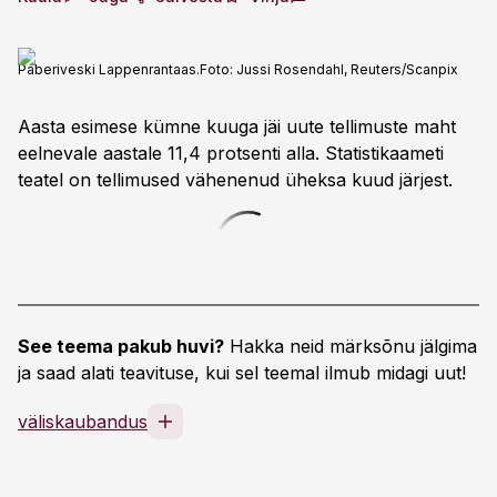
Paberiveski Lappenrantaas.
Foto:
Jussi Rosendahl, Reuters/Scanpix
Aasta esimese kümne kuuga jäi uute tellimuste maht
eelnevale aastale 11,4 protsenti alla. Statistikaameti
teatel on tellimused vähenenud üheksa kuud järjest.
See teema pakub huvi?
Hakka neid märksõnu jälgima
ja saad alati teavituse, kui sel teemal ilmub midagi uut!
väliskaubandus