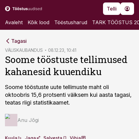
Telli
Avaleht
Kõik lood
Tööstusharud
TARK TÖÖSTUS 2
cebook
Tagasi
Twitter)
VÄLISKAUBANDUS
08.12.23, 10:41
Soome tööstuste tellimused
kedIn
kahanesid kuuendiku
ail
k
Soome tööstuste uute tellimuste maht oli
oktoobris 15,6 protsenti väiksem kui aasta tagasi,
teatas riigi statistikaamet.
Anu Jõgi
Kuula
Jaga
Salvesta
Vihja