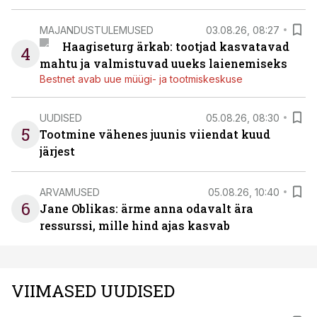
MAJANDUSTULEMUSED
03.08.26, 08:27
Haagiseturg ärkab: tootjad kasvatavad
4
mahtu ja valmistuvad uueks laienemiseks
Bestnet avab uue müügi- ja tootmiskeskuse
UUDISED
05.08.26, 08:30
5
Tootmine vähenes juunis viiendat kuud
järjest
ARVAMUSED
05.08.26, 10:40
6
Jane Oblikas: ärme anna odavalt ära
ressurssi, mille hind ajas kasvab
VIIMASED UUDISED