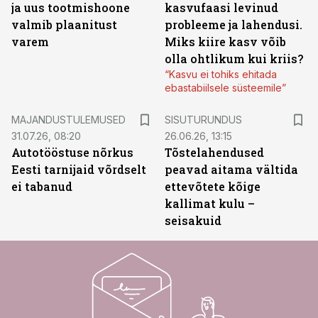
ja uus tootmishoone
kasvufaasi levinud
valmib plaanitust
probleeme ja lahendusi.
varem
Miks kiire kasv võib
olla ohtlikum kui kriis?
“Kasvu ei tohiks ehitada
ebastabiilsele süsteemile”
ST
MAJANDUSTULEMUSED
SISUTURUNDUS
31.07.26, 08:20
26.06.26, 13:15
Autotööstuse nõrkus
Tõstelahendused
Eesti tarnijaid võrdselt
peavad aitama vältida
ei tabanud
ettevõtete kõige
kallimat kulu –
seisakuid