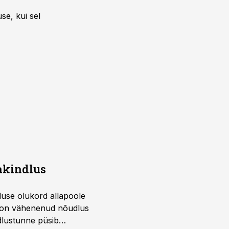
se, kui sel
akindlus
duse olukord allapoole
ks on vähenenud nõudlus
ndlustunne püsib