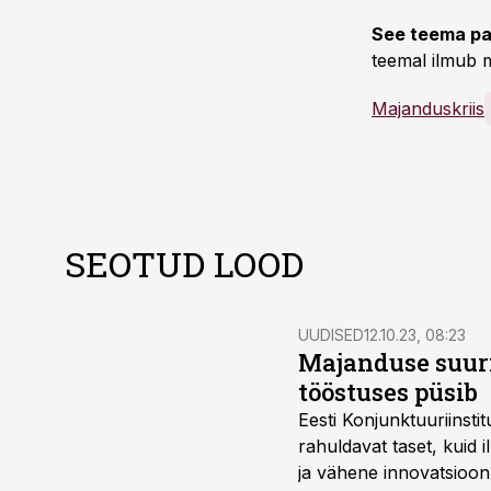
See teema pa
teemal ilmub m
Majanduskriis
SEOTUD LOOD
UUDISED
12.10.23, 08:23
Majanduse suur
tööstuses püsib
Eesti Konjunktuuriinst
rahuldavat taset, kuid
ja vähene innovatsioon,