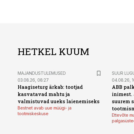
HETKEL KUUM
MAJANDUSTULEMUSED
SUUR LUG
03.08.26, 08:27
04.08.26, 1
Haagiseturg ärkab: tootjad
ABB palk
kasvatavad mahtu ja
inimest.
valmistuvad uueks laienemiseks
suurem s
Bestnet avab uue müügi- ja
tootmis
tootmiskeskuse
Ettevõte mu
palgasüste