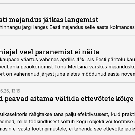
nnas püsib kindlustunde baromeeter miinuspoolel.
sti majandus jätkas langemist
hinnangu järgi langes Eesti majandus selle aasta kolmandas
4
iajal veel paranemist ei näita
 kaupade väärtus vähenes aprillis 4%, siis Eesti päritolu k
 Swedbanki peaökonomist Tõnu Mertsina värskes majandusko
rt on vähenenud järjest juba alates möödunud aasta novemb
n eksport vähenenud jooksevhindades 9%.
6.26, 13:15
 peavad aitama vältida ettevõtete kõige
istikasektoris räägitakse täna palju efektiivsusest, kuid pra
dmed, mille töökindlusest sõltub kogu objekti või tootmise 
asin ei vasta töötingimustele, ei tähenda see ettevõtte jaoks 