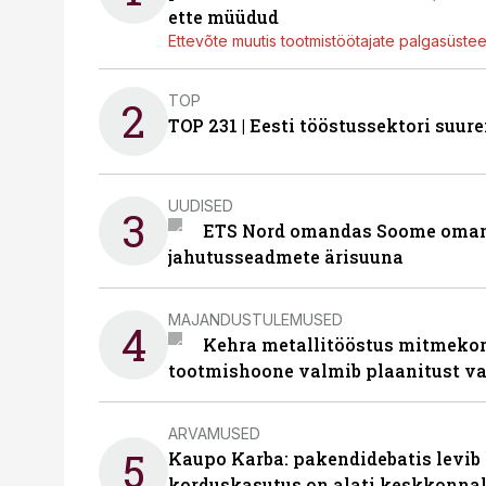
ette müüdud
Ettevõte muutis tootmistöötajate palgasüste
TOP
2
TOP 231 | Eesti tööstussektori su
UUDISED
3
ETS Nord omandas Soome omani
jahutusseadmete ärisuuna
MAJANDUSTULEMUSED
4
Kehra metallitööstus mitmekor
tootmishoone valmib plaanitust v
ARVAMUSED
5
Kaupo Karba: pakendidebatis levib 
korduskasutus on alati keskkonna