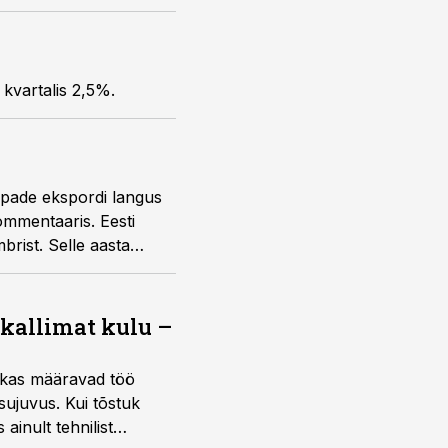
 kvartalis 2,5%.
aupade ekspordi langus
mmentaaris. Eesti
rist. Selle aasta
 kallimat kulu –
ktikas määravad töö
sujuvus. Kui tõstuk
ainult tehnilist