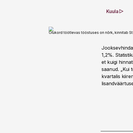
Kuula
Olukord töötlevas tööstuses on nõrk, kinnitab St
Jooksevhindad
1,2%. Statist
et kuigi hinna
saanud. „Kui t
kvartalis kiir
lisandväärtus