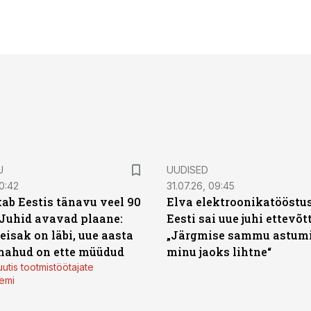
U
UUDISED
0:42
31.07.26, 09:45
ab Eestis tänavu veel 90
Elva elektroonikatööstu
 Juhid avavad plaane:
Eesti sai uue juhi ettevõt
eisak on läbi, uue aasta
„Järgmise sammu astumi
mahud on ette müüdud
minu jaoks lihtne“
utis tootmistöötajate
emi