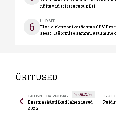
näitavad teistsugust pilti
UUDISED
6
Elva elektroonikatööstus GPV Eesti 
seest. „Järgmise sammu astumine ol
ÜRITUSED
16.09.2026
TALLINN - IDA-VIRUMAA
TARTU
Energiasäästlikud lahendused
Puidu
2026