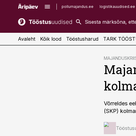
pollumajandus.ee
logistikauudised.ee
kaubandus.ee
imelineajalugu.ee
kinnisvarauudised.ee
imelineteadus.ee
Avaleht
Kõik lood
Tööstusharud
TARK TÖÖST
cebook
MAJANDUSKRII
Maja
Twitter)
kedIn
kolma
ail
k
Võrreldes ee
(SKP) kolma
Tööstus