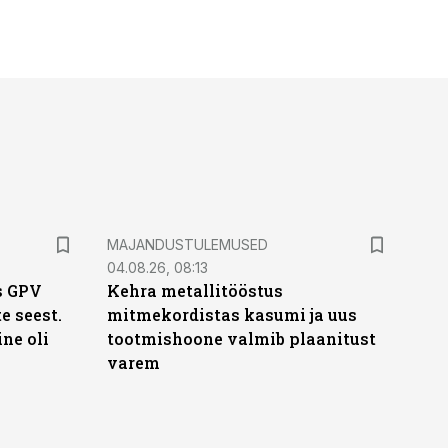
MAJANDUSTULEMUSED
04.08.26, 08:13
s GPV
Kehra metallitööstus
te seest.
mitmekordistas kasumi ja uus
ne oli
tootmishoone valmib plaanitust
varem