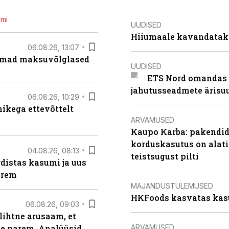
emi
UUDISED
Hiiumaale kavandatak
06.08.26, 13:07
uremad maksuvõlglased
UUDISED
ETS Nord omandas 
jahutusseadmete ärisu
06.08.26, 10:29
kega ettevõttelt
ARVAMUSED
Kaupo Karba: pakendide
korduskasutus on alat
04.08.26, 08:13
teistsugust pilti
distas kasumi ja uus
arem
MAJANDUSTULEMUSED
HKFoods kasvatas kas
06.08.26, 09:03
lihtne arusaam, et
ARVAMUSED
le parem. Analüüsid