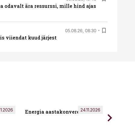
 odavalt ära ressurssi, mille hind ajas
05.08.26, 08:30
s viiendat kuud järjest
11.2026
24.11.2026
Energia aastakonverents 2026
Tark töö