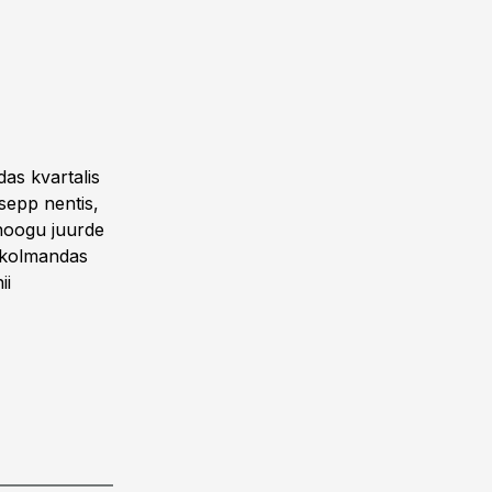
as kvartalis
sepp nentis,
 hoogu juurde
s kolmandas
ii