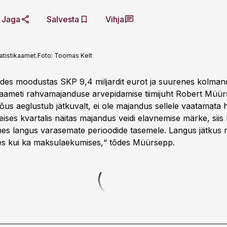
Jaga
Salvesta
Vihja
atistikaamet.
Foto:
Toomas Kelt
es moodustas SKP 9,4 miljardit eurot ja suurenes kolmand
ikaameti rahvamajanduse arvepidamise tiimijuht Robert Müür
tõus aeglustub jätkuvalt, ei ole majandus sellele vaatamata
eises kvartalis näitas majandus veidi elavnemise märke, sii
enes langus varasemate perioodide tasemele. Langus jätkus n
es kui ka maksulaekumises,“ tõdes Müürsepp.