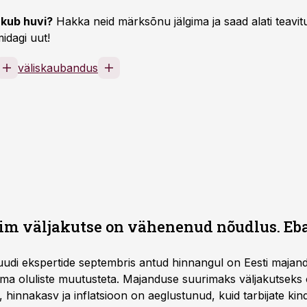
kub huvi?
Hakka neid märksõnu jälgima ja saad alati teavitu
idagi uut!
väliskaubandus
im väljakutse on vähenenud nõudlus. Eb
ituudi ekspertide septembris antud hinnangul on Eesti majan
 ilma oluliste muutusteta. Majanduse suurimaks väljakutse
 hinnakasv ja inflatsioon on aeglustunud, kuid tarbijate ki