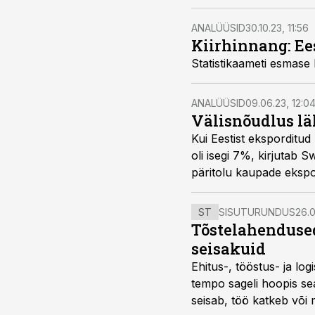
madalal. Tööstusvaldko
ANALÜÜSID
30.10.23, 11:56
Kiirhinnang: Ee
Statistikaameti esmase 
ANALÜÜSID
09.06.23, 12:0
Välisnõudlus läh
Kui Eestist eksporditud
oli isegi 7%, kirjutab
päritolu kaupade ekspo
esimese nelja kuuga o
ST
SISUTURUNDUS
26.0
Tõstelahendused
seisakuid
Ehitus-, tööstus- ja log
tempo sageli hoopis sea
seisab, töö katkeb või m