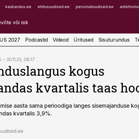
kaubandus.ee
ehitusuudised.ee
personaliuudised.ee
aritehnolo
Infopank
Radar
US 2027
Podcastid
Videod
Üritused
Sisuturundus
T
S
30.11.23, 08:17
nduslangus kogus
ndas kvartalis taas ho
lmise aasta sama perioodiga langes sisemajanduse k
ndas kvartalis 3,9%.
uudised.ee