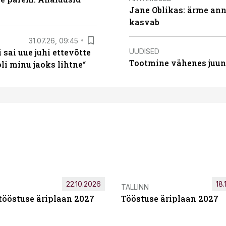
Jane Oblikas: ärme anna
kasvab
31.07.26, 09:45
UUDISED
sai uue juhi ettevõtte
Tootmine vähenes juuni
i minu jaoks lihtne“
22.10.2026
18.
TALLINN
tööstuse äriplaan 2027
Tööstuse äriplaan 2027