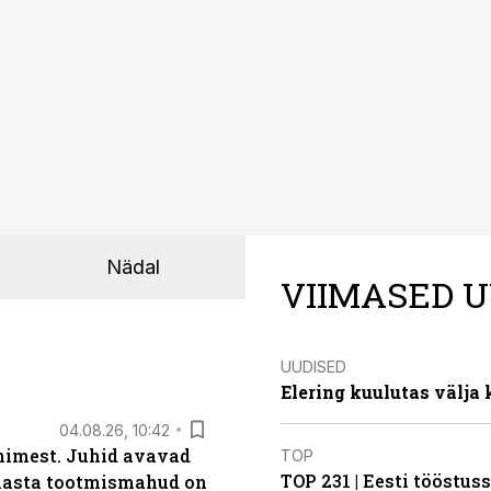
rahalist kulu, venivaid tähtaegu ja suuremaid riske tööohutu
Nädal
VIIMASED U
UUDISED
Elering kuulutas välja
04.08.26, 10:42
inimest. Juhid avavad
TOP
TOP 231 | Eesti tööstu
 aasta tootmismahud on