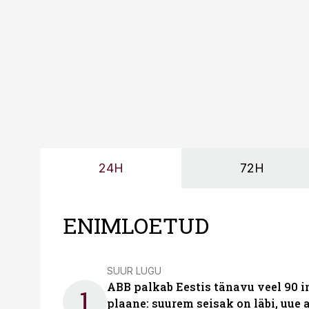
probleemi, vaid otsest 
24H
72H
ENIMLOETUD
SUUR LUGU
ABB palkab Eestis tänavu veel 90 
1
plaane: suurem seisak on läbi, uue