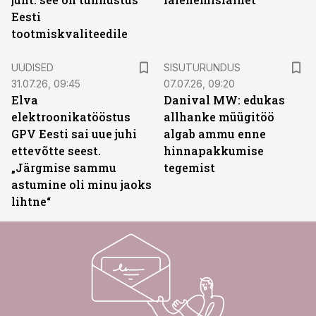
Eesti
tootmiskvaliteedile
ST
UUDISED
SISUTURUNDUS
31.07.26, 09:45
07.07.26, 09:20
Elva
Danival MW: edukas
elektroonikatööstus
allhanke müügitöö
GPV Eesti sai uue juhi
algab ammu enne
ettevõtte seest.
hinnapakkumise
„Järgmise sammu
tegemist
astumine oli minu jaoks
lihtne“