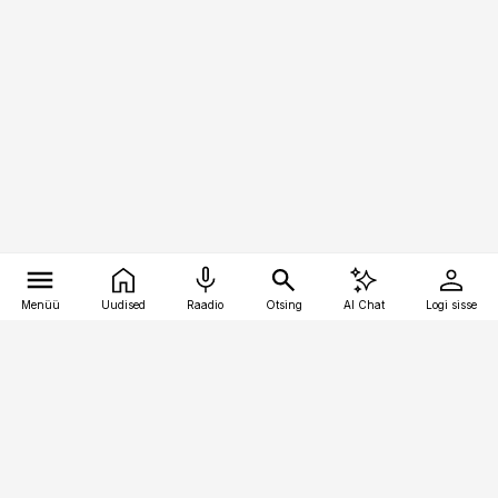
Menüü
Uudised
Raadio
Otsing
AI Chat
Logi sisse
Vana-Lõuna 39/1, 19094 Tallinn
(+372) 667 0111
toostusuudised@toostusuudised.ee