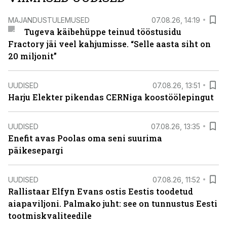
MAJANDUSTULEMUSED
07.08.26, 14:19
Tugeva käibehüppe teinud tööstusidu
Fractory jäi veel kahjumisse. “Selle aasta siht on
20 miljonit”
UUDISED
07.08.26, 13:51
Harju Elekter pikendas CERNiga koostöölepingut
UUDISED
07.08.26, 13:35
Enefit avas Poolas oma seni suurima
päikesepargi
UUDISED
07.08.26, 11:52
Rallistaar Elfyn Evans ostis Eestis toodetud
aiapaviljoni. Palmako juht: see on tunnustus Eesti
tootmiskvaliteedile