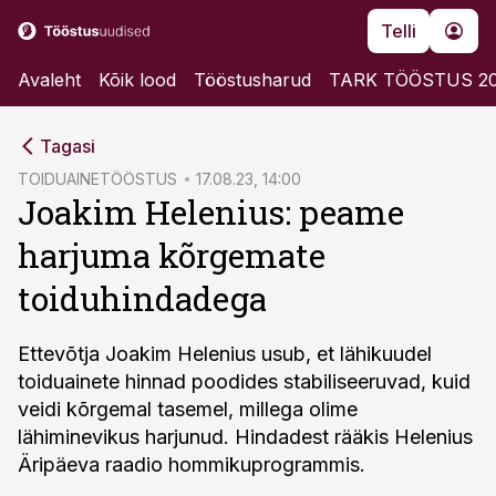
Telli
Avaleht
Kõik lood
Tööstusharud
TARK TÖÖSTUS 2
cebook
Tagasi
Twitter)
TOIDUAINETÖÖSTUS
17.08.23, 14:00
Joakim Helenius: peame
kedIn
harjuma kõrgemate
ail
toiduhindadega
k
Ettevõtja Joakim Helenius usub, et lähikuudel
toiduainete hinnad poodides stabiliseeruvad, kuid
veidi kõrgemal tasemel, millega olime
lähiminevikus harjunud. Hindadest rääkis Helenius
Äripäeva raadio hommikuprogrammis.