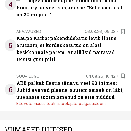
Tugeva käibehüppe teinud tööstusidu
4
Fractory jäi veel kahjumisse. “Selle aasta siht
on 20 miljonit”
ARVAMUSED
06.08.26, 09:03
Kaupo Karba: pakendidebatis levib lihtne
5
arusaam, et korduskasutus on alati
keskkonnale parem. Analüüsid näitavad
teistsugust pilti
SUUR LUGU
04.08.26, 10:42
ABB palkab Eestis tänavu veel 90 inimest.
6
Juhid avavad plaane: suurem seisak on läbi,
uue aasta tootmismahud on ette müüdud
Ettevõte muutis tootmistöötajate palgasüsteemi
VIIMASED UUDISED