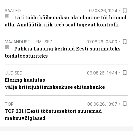
SAATED
07.08.26, 11:24
Läti toidu käibemaksu alandamine tõi hinnad
alla. Analüütik: riik teeb seal tugevat kontrolli
MAJANDUSTULEMUSED
07.08.26, 08:00
Puhk ja Lausing kerkisid Eesti suurimateks
toidutöösturiteks
UUDISED
06.08.26, 14:44
Elering kuulutas
välja kriisijuhtimiskeskuse ehitushanke
TOP
06.08.26, 13:07
TOP 231 | Eesti tööstussektori suuremad
maksuvõlglased