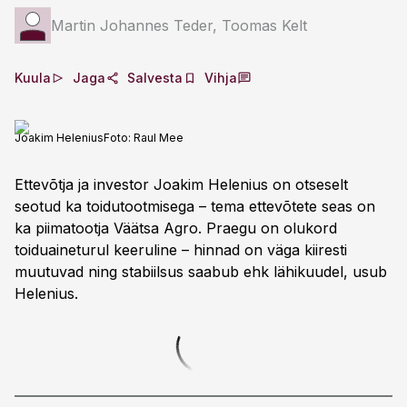
Martin Johannes Teder, Toomas Kelt
Kuula
Jaga
Salvesta
Vihja
Joakim Helenius
Foto:
Raul Mee
Ettevõtja ja investor Joakim Helenius on otseselt
seotud ka toidutootmisega – tema ettevõtete seas on
ka piimatootja Väätsa Agro. Praegu on olukord
toiduaineturul keeruline – hinnad on väga kiiresti
muutuvad ning stabiilsus saabub ehk lähikuudel, usub
Helenius.