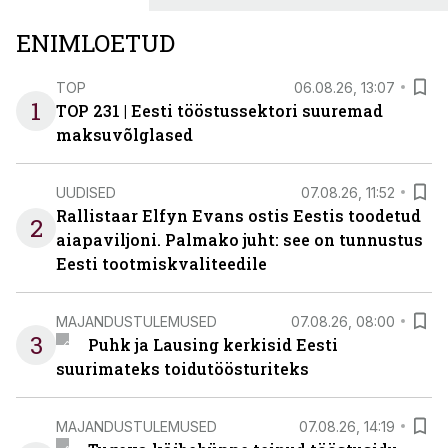
ENIMLOETUD
TOP
06.08.26, 13:07
1
TOP 231 | Eesti tööstussektori suuremad
maksuvõlglased
UUDISED
07.08.26, 11:52
Rallistaar Elfyn Evans ostis Eestis toodetud
2
aiapaviljoni. Palmako juht: see on tunnustus
Eesti tootmiskvaliteedile
MAJANDUSTULEMUSED
07.08.26, 08:00
3
Puhk ja Lausing kerkisid Eesti
suurimateks toidutöösturiteks
MAJANDUSTULEMUSED
07.08.26, 14:19