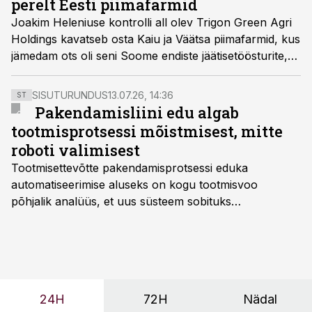
perelt Eesti piimafarmid
Joakim Heleniuse kontrolli all olev Trigon Green Agri
Holdings kavatseb osta Kaiu ja Väätsa piimafarmid, kus
jämedam ots oli seni Soome endiste jäätisetöösturite,
Ingmani pere investeerimisfirma käes.
SISUTURUNDUS
13.07.26, 14:36
ST
Pakendamisliini edu algab
tootmisprotsessi mõistmisest, mitte
roboti valimisest
Tootmisettevõtte pakendamisprotsessi eduka
automatiseerimise aluseks on kogu tootmisvoo
põhjalik analüüs, et uus süsteem sobituks
olemasolevasse keskkonda, aitaks vähendada
tööjõuvajadust ning oleks valmis ka ettevõtte
tulevasteks arenguteks. Lihtsalt roboti lisamine
enamasti oodatud tulemust ei too, nendib tootmise ja
tööstuse automatiseerimislahenduste arendaja Smitech
24H
72H
Nädal
OÜ tegevjuht Sander Mitendorf.