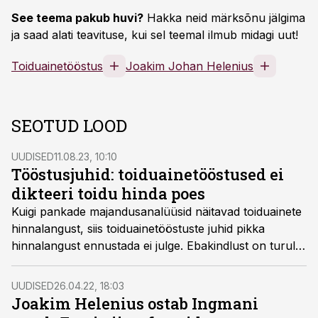
See teema pakub huvi?
Hakka neid märksõnu jälgima
ja saad alati teavituse, kui sel teemal ilmub midagi uut!
Toiduainetööstus
Joakim Johan Helenius
SEOTUD LOOD
UUDISED
11.08.23, 10:10
Tööstusjuhid: toiduainetööstused ei
dikteeri toidu hinda poes
Kuigi pankade majandusanalüüsid näitavad toiduainete
hinnalangust, siis toiduainetööstuste juhid pikka
hinnalangust ennustada ei julge. Ebakindlust on turul
liiga palju, leiavad tööstusjuhid.
UUDISED
26.04.22, 18:03
Joakim Helenius ostab Ingmani