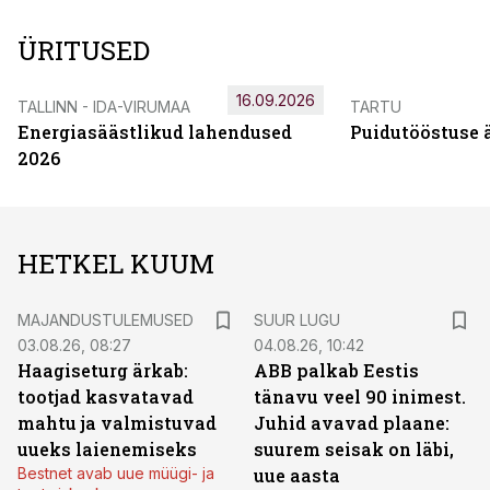
ÜRITUSED
16.09.2026
TALLINN - IDA-VIRUMAA
TARTU
Energiasäästlikud lahendused
Puidutööstuse 
2026
HETKEL KUUM
MAJANDUSTULEMUSED
SUUR LUGU
03.08.26, 08:27
04.08.26, 10:42
Haagiseturg ärkab:
ABB palkab Eestis
tootjad kasvatavad
tänavu veel 90 inimest.
mahtu ja valmistuvad
Juhid avavad plaane:
uueks laienemiseks
suurem seisak on läbi,
Bestnet avab uue müügi- ja
uue aasta