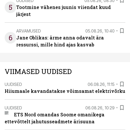
UUDISED
05.08.26, 08:30
5
Tootmine vähenes juunis viiendat kuud
järjest
ARVAMUSED
05.08.26, 10:40
6
Jane Oblikas: ärme anna odavalt ära
ressurssi, mille hind ajas kasvab
VIIMASED UUDISED
UUDISED
06.08.26, 11:15
Hiiumaale kavandatakse võimsamat elektrivõrku
UUDISED
06.08.26, 10:29
ETS Nord omandas Soome omanikega
ettevõttelt jahutusseadmete ärisuuna