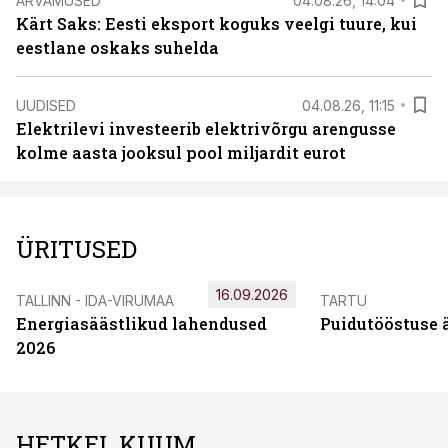
ARVAMUSED
04.08.26, 14:04
Kärt Saks: Eesti eksport koguks veelgi tuure, kui
eestlane oskaks suhelda
UUDISED
04.08.26, 11:15
Elektrilevi investeerib elektrivõrgu arengusse
kolme aasta jooksul pool miljardit eurot
ÜRITUSED
16.09.2026
TALLINN - IDA-VIRUMAA
TARTU
Energiasäästlikud lahendused
Puidutööstuse 
2026
HETKEL KUUM