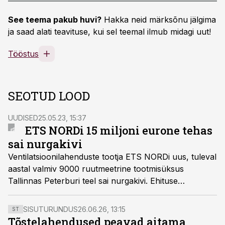
See teema pakub huvi?
Hakka neid märksõnu jälgima
ja saad alati teavituse, kui sel teemal ilmub midagi uut!
Tööstus
SEOTUD LOOD
UUDISED
25.05.23, 15:37
ETS NORDi 15 miljoni eurone tehas
sai nurgakivi
Ventilatsioonilahenduste tootja ETS NORDi uus, tuleval
aastal valmiv 9000 ruutmeetrine tootmisüksus
Tallinnas Peterburi teel sai nurgakivi. Ehituse
kogumaht on 15 miljonit eurot ja peatöövõtjaks valiti
Mapri Ehitus. Uue tehasehoonega tahetakse
SISUTURUNDUS
26.06.26, 13:15
ST
kasvatada müügikäivet 2027. aastaks tänaselt 70
Tõstelahendused peavad aitama