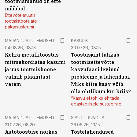
tootmismahud on ette
müüdud
Ettevõte muutis
tootmistöötajate
palgasüsteemi
MAJANDUSTULEMUSED
KASULIK
04.08.26, 08:13
30.07.26, 08:15
Kehra metallitööstus
Tööstusjuht lahkab
mitmekordistas kasumi
tootmisettevõtte
ja uus tootmishoone
kasvufaasi levinud
valmib plaanitust
probleeme ja lahendusi.
varem
Miks kiire kasv võib
olla ohtlikum kui kriis?
“Kasvu ei tohiks ehitada
ebastabiilsele süsteemile”
ST
MAJANDUSTULEMUSED
SISUTURUNDUS
31.07.26, 08:20
26.06.26, 13:15
Autotööstuse nõrkus
Tõstelahendused