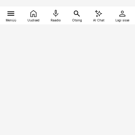
Menüü
Uudised
Raadio
Otsing
AI Chat
Logi sisse
Vana-Lõuna 39/1, 19094 Tallinn
(+372) 667 0111
toostusuudised@toostusuudised.ee
Telli
Reklaam
Firmast
Sisu kasutamisõigused
Ajakirjaniku
eetikakoodeks
Üldtingimused
Privaatsustingimused
Küpsiste poliitika
KKK
Eesti Meediaettevõtete
Eelistuste haldamine