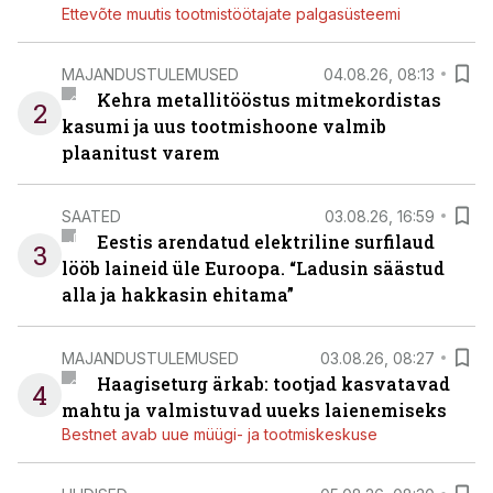
Ettevõte muutis tootmistöötajate palgasüsteemi
MAJANDUSTULEMUSED
04.08.26, 08:13
Kehra metallitööstus mitmekordistas
2
kasumi ja uus tootmishoone valmib
plaanitust varem
SAATED
03.08.26, 16:59
Eestis arendatud elektriline surfilaud
3
lööb laineid üle Euroopa. “Ladusin säästud
alla ja hakkasin ehitama”
MAJANDUSTULEMUSED
03.08.26, 08:27
Haagiseturg ärkab: tootjad kasvatavad
4
mahtu ja valmistuvad uueks laienemiseks
Bestnet avab uue müügi- ja tootmiskeskuse