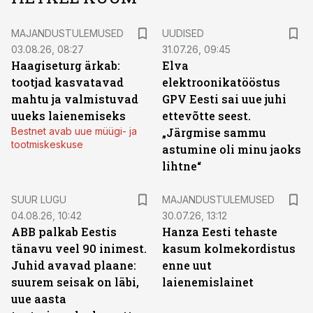
MAJANDUSTULEMUSED
UUDISED
03.08.26, 08:27
31.07.26, 09:45
Haagiseturg ärkab:
Elva
tootjad kasvatavad
elektroonikatööstus
mahtu ja valmistuvad
GPV Eesti sai uue juhi
uueks laienemiseks
ettevõtte seest.
Bestnet avab uue müügi- ja
„Järgmise sammu
tootmiskeskuse
astumine oli minu jaoks
lihtne“
SUUR LUGU
MAJANDUSTULEMUSED
04.08.26, 10:42
30.07.26, 13:12
ABB palkab Eestis
Hanza Eesti tehaste
tänavu veel 90 inimest.
kasum kolmekordistus
Juhid avavad plaane:
enne uut
suurem seisak on läbi,
laienemislainet
uue aasta