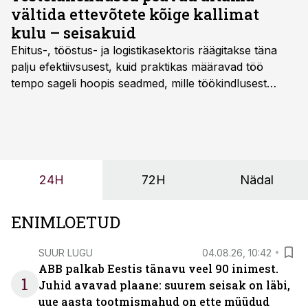
miljonilt eurolt 125 miljonini.
vältida ettevõtete kõige kallimat
kulu – seisakuid
Ehitus-, tööstus- ja logistikasektoris räägitakse täna
palju efektiivsusest, kuid praktikas määravad töö
tempo sageli hoopis seadmed, mille töökindlusest
sõltub kogu objekti või tootmise sujuvus. Kui tõstuk
seisab, töö katkeb või masin ei vasta töötingimustele,
ei tähenda see ettevõtte jaoks ainult tehnilist
probleemi, vaid otsest rahalist kulu, venivaid tähtaegu
ja suuremaid riske tööohutusele.
24H
72H
Nädal
ENIMLOETUD
SUUR LUGU
04.08.26, 10:42
ABB palkab Eestis tänavu veel 90 inimest.
1
Juhid avavad plaane: suurem seisak on läbi,
uue aasta tootmismahud on ette müüdud