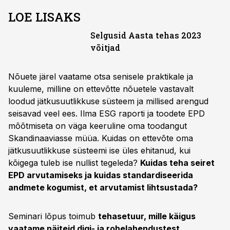
LOE LISAKS
Selgusid Aasta tehas 2023
võitjad
Nõuete järel vaatame otsa senisele praktikale ja
kuuleme, milline on ettevõtte nõuetele vastavalt
loodud jätkusuutlikkuse süsteem ja millised arengud
seisavad veel ees. Ilma ESG raporti ja toodete EPD
mõõtmiseta on väga keeruline oma toodangut
Skandinaaviasse müüa. Kuidas on ettevõte oma
jätkusuutlikkuse süsteemi ise üles ehitanud, kui
kõigega tuleb ise nullist tegeleda?
Kuidas teha seiret
EPD arvutamiseks ja kuidas standardiseerida
andmete kogumist, et arvutamist lihtsustada?
Seminari lõpus toimub
tehasetuur, mille käigus
vaatame näiteid digi- ja rohelahendustest
.