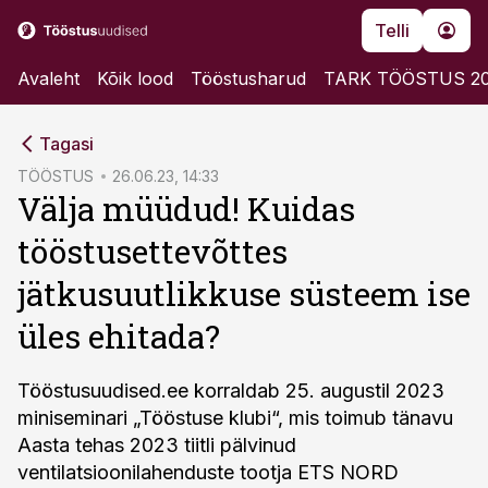
Telli
Avaleht
Kõik lood
Tööstusharud
TARK TÖÖSTUS 2
cebook
cebook
Tagasi
Twitter)
Twitter)
TÖÖSTUS
26.06.23, 14:33
Välja müüdud! Kuidas
kedIn
kedIn
tööstusettevõttes
ail
ail
jätkusuutlikkuse süsteem ise
k
k
üles ehitada?
Tööstusuudised.ee korraldab 25. augustil 2023
miniseminari „Tööstuse klubi“, mis toimub tänavu
Aasta tehas 2023 tiitli pälvinud
ventilatsioonilahenduste tootja ETS NORD