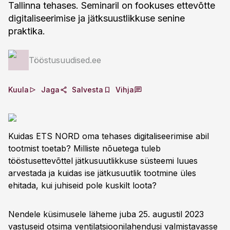
Tallinna tehases. Seminaril on fookuses ettevõtte
digitaliseerimise ja jätksuustlikkuse senine
praktika.
Tööstusuudised.ee
Kuula
Jaga
Salvesta
Vihja
Kuidas ETS NORD oma tehases digitaliseerimise abil
tootmist toetab? Milliste nõuetega tuleb
tööstusettevõttel jätkusuutlikkuse süsteemi luues
arvestada ja kuidas ise jätkusuutlik tootmine üles
ehitada, kui juhiseid pole kuskilt loota?
Nendele küsimusele läheme juba 25. augustil 2023
vastuseid otsima ventilatsioonilahendusi valmistavasse