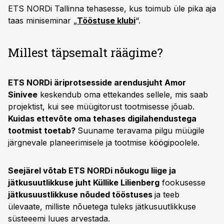
ETS NORDi Tallinna tehasesse, kus toimub üle pika aja
taas miniseminar „
Tööstuse klubi
“.
Millest täpsemalt räägime?
ETS NORDi äriprotsesside arendusjuht Amor
Sinivee
keskendub oma ettekandes sellele, mis saab
projektist, kui see müügitorust tootmisesse jõuab.
Kuidas ettevõte oma tehases digilahendustega
tootmist toetab?
Suuname teravama pilgu müügile
järgnevale planeerimisele ja tootmise köögipoolele.
Seejärel võtab ETS NORDi nõukogu liige ja
jätkusuutlikkuse juht Küllike Lilienberg
fookusesse
jätkusuustlikkuse nõuded tööstuses
ja teeb
ülevaate, milliste nõuetega tuleks jätkusuutlikkuse
süsteeemi luues arvestada.