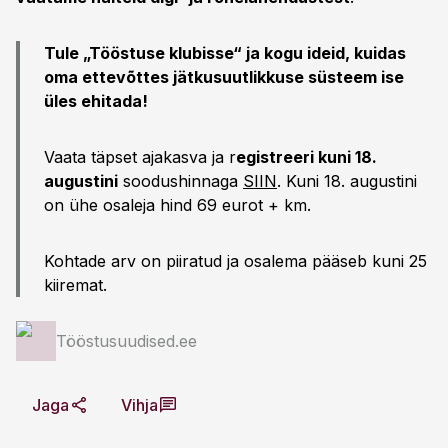
Tule „Tööstuse klubisse“ ja kogu ideid, kuidas
oma ettevõttes jätkusuutlikkuse süsteem ise
üles ehitada!
Vaata täpset ajakasva ja r
egistreeri kuni 18.
augustini
soodushinnaga
SIIN
. Kuni 18. augustini
on ühe osaleja hind 69 eurot + km.
Kohtade arv on piiratud ja osalema pääseb kuni 25
kiiremat.
Tööstusuudised.ee
Jaga
Vihja