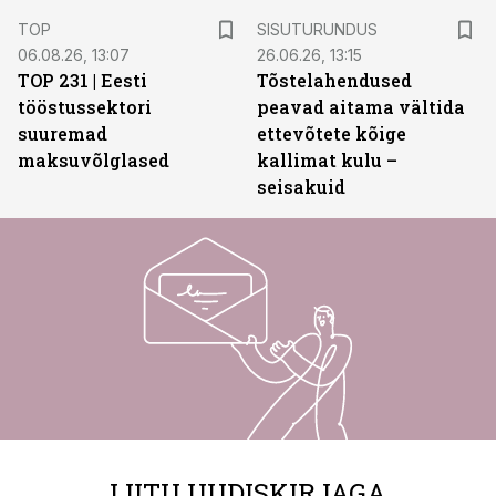
ST
TOP
SISUTURUNDUS
06.08.26, 13:07
26.06.26, 13:15
TOP 231 | Eesti
Tõstelahendused
tööstussektori
peavad aitama vältida
suuremad
ettevõtete kõige
maksuvõlglased
kallimat kulu –
seisakuid
LIITU UUDISKIRJAGA