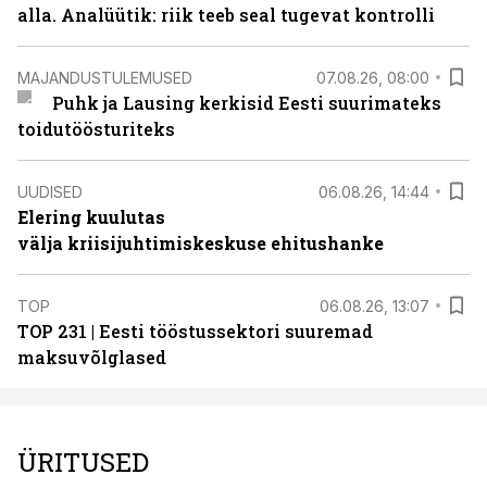
alla. Analüütik: riik teeb seal tugevat kontrolli
MAJANDUSTULEMUSED
07.08.26, 08:00
Puhk ja Lausing kerkisid Eesti suurimateks
toidutöösturiteks
UUDISED
06.08.26, 14:44
Elering kuulutas
välja kriisijuhtimiskeskuse ehitushanke
TOP
06.08.26, 13:07
TOP 231 | Eesti tööstussektori suuremad
maksuvõlglased
ÜRITUSED