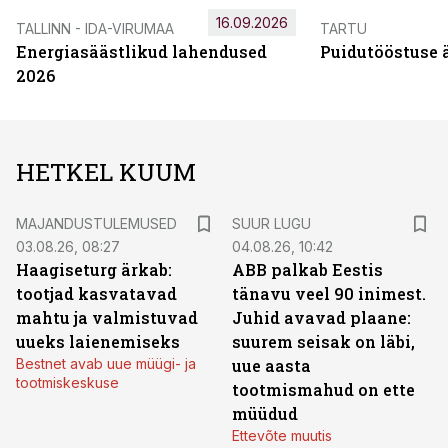
16.09.2026
TALLINN - IDA-VIRUMAA
TARTU
Energiasäästlikud lahendused
Puidutööstuse 
2026
HETKEL KUUM
MAJANDUSTULEMUSED
SUUR LUGU
03.08.26, 08:27
04.08.26, 10:42
Haagiseturg ärkab:
ABB palkab Eestis
tootjad kasvatavad
tänavu veel 90 inimest.
mahtu ja valmistuvad
Juhid avavad plaane:
uueks laienemiseks
suurem seisak on läbi,
Bestnet avab uue müügi- ja
uue aasta
tootmiskeskuse
tootmismahud on ette
müüdud
Ettevõte muutis