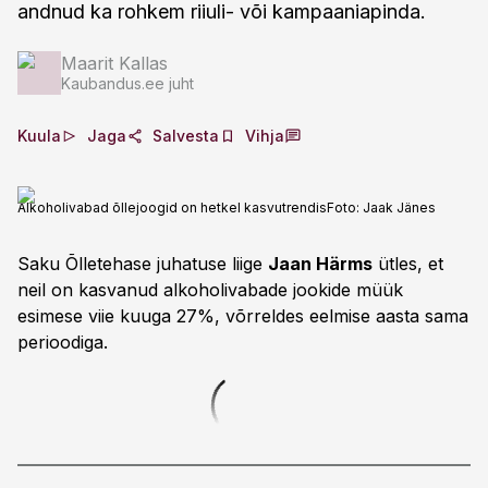
andnud ka rohkem riiuli- või kampaaniapinda.
Maarit Kallas
Kaubandus.ee juht
Kuula
Jaga
Salvesta
Vihja
Alkoholivabad õllejoogid on hetkel kasvutrendis
Foto:
Jaak Jänes
Saku Õlletehase juhatuse liige
Jaan Härms
ütles, et
neil on kasvanud alkoholivabade jookide müük
esimese viie kuuga 27%, võrreldes eelmise aasta sama
perioodiga.