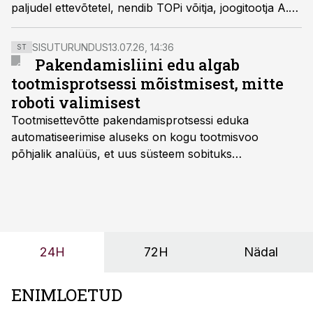
paljudel ettevõtetel, nendib TOPi võitja, joogitootja A.
Le Coqi turundusjuht Katrin Vernik.
SISUTURUNDUS
13.07.26, 14:36
ST
Pakendamisliini edu algab
tootmisprotsessi mõistmisest, mitte
roboti valimisest
Tootmisettevõtte pakendamisprotsessi eduka
automatiseerimise aluseks on kogu tootmisvoo
põhjalik analüüs, et uus süsteem sobituks
olemasolevasse keskkonda, aitaks vähendada
tööjõuvajadust ning oleks valmis ka ettevõtte
tulevasteks arenguteks. Lihtsalt roboti lisamine
enamasti oodatud tulemust ei too, nendib tootmise ja
tööstuse automatiseerimislahenduste arendaja Smitech
24H
72H
Nädal
OÜ tegevjuht Sander Mitendorf.
ENIMLOETUD