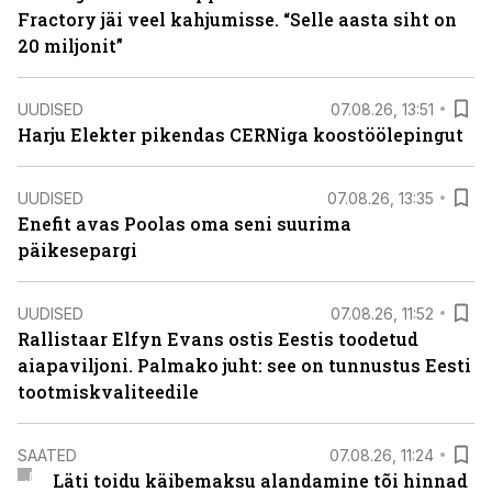
Fractory jäi veel kahjumisse. “Selle aasta siht on
20 miljonit”
UUDISED
07.08.26, 13:51
Harju Elekter pikendas CERNiga koostöölepingut
UUDISED
07.08.26, 13:35
Enefit avas Poolas oma seni suurima
päikesepargi
UUDISED
07.08.26, 11:52
Rallistaar Elfyn Evans ostis Eestis toodetud
aiapaviljoni. Palmako juht: see on tunnustus Eesti
tootmiskvaliteedile
SAATED
07.08.26, 11:24
Läti toidu käibemaksu alandamine tõi hinnad