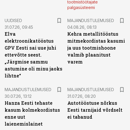
tootmistöötajate
palgasüsteemi
UUDISED
MAJANDUSTULEMUSED
31.07.26, 09:45
04.08.26, 08:13
Elva
Kehra metallitööstus
elektroonikatööstus
mitmekordistas kasumi
GPV Eesti sai uue juhi
ja uus tootmishoone
ettevõtte seest.
valmib plaanitust
„Järgmise sammu
varem
astumine oli minu jaoks
lihtne“
MAJANDUSTULEMUSED
MAJANDUSTULEMUSED
30.07.26, 13:12
31.07.26, 08:20
Hanza Eesti tehaste
Autotööstuse nõrkus
kasum kolmekordistus
Eesti tarnijaid võrdselt
enne uut
ei tabanud
laienemislainet