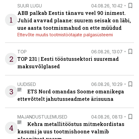
SUUR LUGU
04.08.26, 10:42
ABB palkab Eestis tänavu veel 90 inimest.
1
Juhid avavad plaane: suurem seisak on läbi,
uue aasta tootmismahud on ette müüdud
Ettevõte muutis tootmistöötajate palgasüsteemi
TOP
06.08.26, 13:07
2
TOP 231 | Eesti tööstussektori suuremad
maksuvõlglased
UUDISED
06.08.26, 10:29
3
ETS Nord omandas Soome omanikega
ettevõttelt jahutusseadmete ärisuuna
MAJANDUSTULEMUSED
04.08.26, 08:13
Kehra metallitööstus mitmekordistas
4
kasumi ja uus tootmishoone valmib
plaanitust varem