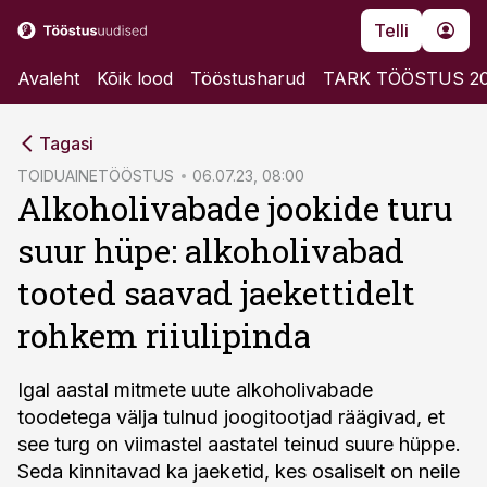
Telli
Avaleht
Kõik lood
Tööstusharud
TARK TÖÖSTUS 2
cebook
Tagasi
Twitter)
TOIDUAINETÖÖSTUS
06.07.23, 08:00
Alkoholivabade jookide turu
kedIn
suur hüpe: alkoholivabad
ail
tooted saavad jaekettidelt
k
rohkem riiulipinda
Igal aastal mitmete uute alkoholivabade
toodetega välja tulnud joogitootjad räägivad, et
see turg on viimastel aastatel teinud suure hüppe.
Seda kinnitavad ka jaeketid, kes osaliselt on neile