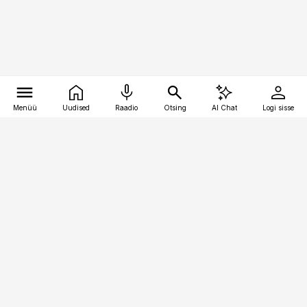
Menüü
Uudised
Raadio
Otsing
AI Chat
Logi sisse
Vana-Lõuna 39/1, 19094 Tallinn
(+372) 667 0111
toostusuudised@toostusuudised.ee
Telli
Reklaam
Firmast
Sisu kasutamisõigused
Ajakirjaniku