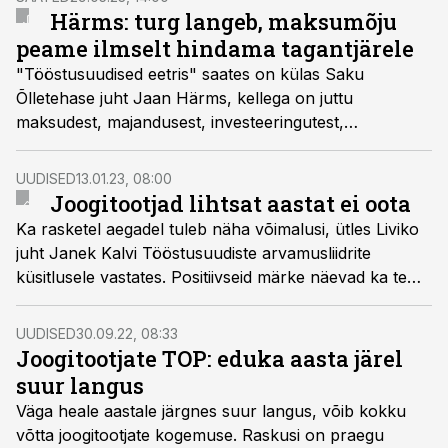
Tööstusuudiste küsitletud joogitootjate esindajad selle
Härms: turg langeb, maksumõju
eesmärgi täitumisse ei usu.
peame ilmselt hindama tagantjärele
"Tööstusuudised eetris" saates on külas Saku
Õlletehase juht Jaan Härms, kellega on juttu
maksudest, majandusest, investeeringutest,
pakenditest, tööjõust, Venemaast, Valgevenest,
Ukrainast ja paljust muust.
UUDISED
13.01.23, 08:00
Joogitootjad lihtsat aastat ei oota
Ka rasketel aegadel tuleb näha võimalusi, ütles Liviko
juht Janek Kalvi Tööstusuudiste arvamusliidrite
küsitlusele vastates. Positiivseid märke näevad ka tema
kolleegid Saku Õlletehases ja A. Le Coq´is, kuid laiemas
plaanis peavad joogitootjad olukorda trööstituks.
UUDISED
30.09.22, 08:33
Joogitootjate TOP: eduka aasta järel
suur langus
Väga heale aastale järgnes suur langus, võib kokku
võtta joogitootjate kogemuse. Raskusi on praegu