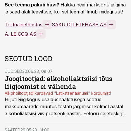
See teema pakub huvi?
Hakka neid märksõnu jälgima
ja saad alati teavituse, kui sel teemal ilmub midagi uut!
Toiduainetööstus
SAKU ÕLLETEHASE AS
A. LE COQ AS
SEOTUD LOOD
UUDISED
30.06.23, 08:07
Joogitootjad: alkoholiaktsiisi tõus
liigjoomist ei vähenda
Alkoholitootjad kardavad "Läti-stsenaariumi" kordumist!
Hiljuti Riigikogus usaldushääletusega seotud
maksumäärade muutus tõstab järgmisel kolmel aastal
alkoholiaktsiisi viis protsenti aastas. Eelnõu seletuskirja
järgi on aktsiisi tõstmise eesmärgiks kasvatada
aktsiisitulu ja vähendada alkoholi kättesaadavust.
SAATED
29.05.23, 14:00