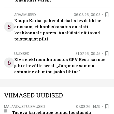
ARVAMUSED
06.08.26, 09:03
Kaupo Karba: pakendidebatis levib lihtne
5
arusaam, et korduskasutus on alati
keskkonnale parem. Analüüsid näitavad
teistsugust pilti
UUDISED
31.07.26, 09:45
Elva elektroonikatööstus GPV Eesti sai uue
6
juhi ettevõtte seest. „Järgmise sammu
astumine oli minu jaoks lihtne“
VIIMASED UUDISED
MAJANDUSTULEMUSED
07.08.26, 14:19
Tugeva käibehüppe teinud tööstusidu