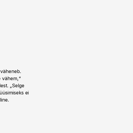
e väheneb.
ke vähem,“
est. „Selge
üüsimiseks ei
line.