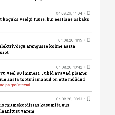
04.08.26, 14:04
t koguks veelgi tuure, kui eestlane oskaks
04.08.26, 11:15
b elektrivõrgu arengusse kolme aasta
eurot
04.08.26, 10:42
vu veel 90 inimest. Juhid avavad plaane:
 uue aasta tootmismahud on ette müüdud
jate palgasüsteemi
04.08.26, 08:13
us mitmekordistas kasumi ja uus
laanitust varem