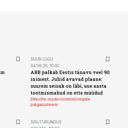
SUUR LUGU
04.08.26, 10:42
um
ABB palkab Eestis tänavu veel 90
inimest. Juhid avavad plaane:
suurem seisak on läbi, uue aasta
tootmismahud on ette müüdud
Ettevõte muutis tootmistöötajate
palgasüsteemi
ST
SISUTURUNDUS