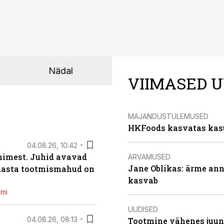
Nädal
VIIMASED U
MAJANDUSTULEMUSED
HKFoods kasvatas kas
04.08.26, 10:42
inimest. Juhid avavad
ARVAMUSED
Jane Oblikas: ärme anna
 aasta tootmismahud on
kasvab
emi
UUDISED
04.08.26, 08:13
Tootmine vähenes juuni