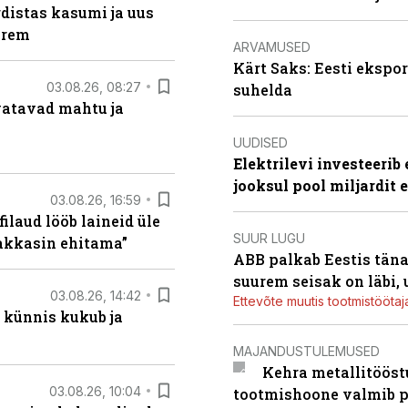
distas kasumi ja uus
arem
ARVAMUSED
Kärt Saks: Eesti ekspor
03.08.26, 08:27
suhelda
vatavad mahtu ja
UUDISED
Elektrilevi investeeri
jooksul pool miljardit 
03.08.26, 16:59
filaud lööb laineid üle
SUUR LUGU
hakkasin ehitama”
ABB palkab Eestis täna
suurem seisak on läbi,
03.08.26, 14:42
Ettevõte muutis tootmistööta
 künnis kukub ja
MAJANDUSTULEMUSED
Kehra metallitööst
03.08.26, 10:04
tootmishoone valmib p