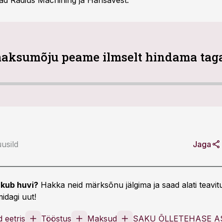
ad Radius Machining ja Hansavest.
maksumõju peame ilmselt hindama taga
usild
Jaga
kub huvi?
Hakka neid märksõnu jälgima ja saad alati teavitu
idagi uut!
 eetris
Tööstus
Maksud
SAKU ÕLLETEHASE A