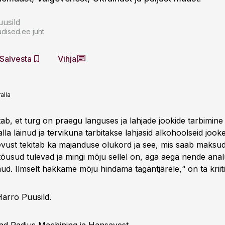
usild
dised.ee juht
Salvesta
Vihja
alla
ab, et turg on praegu languses ja lahjade jookide tarbimin
la läinud ja tervikuna tarbitakse lahjasid alkohoolseid joo
evust tekitab ka majanduse olukord ja see, mis saab maksud
tõusud tulevad ja mingi mõju sellel on, aga aega nende anal
lnud. Ilmselt hakkame mõju hindama tagantjärele,“ on ta kriiti
Harro Puusild.