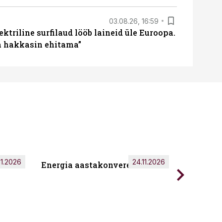
03.08.26, 16:59
ektriline surfilaud lööb laineid üle Euroopa.
ja hakkasin ehitama”
11.2026
24.11.2026
Energia aastakonverents 2026
Tark töö