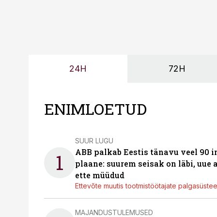
24H
72H
ENIMLOETUD
SUUR LUGU
ABB palkab Eestis tänavu veel 90 
1
plaane: suurem seisak on läbi, uue
ette müüdud
Ettevõte muutis tootmistöötajate palgasüste
MAJANDUSTULEMUSED