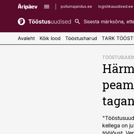
pollumajandus.ee
logistikauudised.ee
kaubandus.ee
imelineajalugu.ee
kinnisvarauudised.ee
imelineteadus.ee
Avaleht
Kõik lood
Tööstusharud
TARK TÖÖST
cebook
cebook
TÖÖSTUSUUDIS
Härms
Twitter)
Twitter)
kedIn
kedIn
peame
ail
ail
tagan
k
k
"Tööstusuudi
kellega on j
tööjõust, Ve