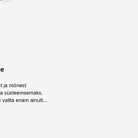
ne
st ja mõnest
 ja süsteemsemaks.
 valita enam ainult