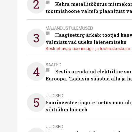
2
Kehra metallitööstus mitmekor
tootmishoone valmib plaanitust v
MAJANDUSTULEMUSED
3
Haagiseturg ärkab: tootjad kas
valmistuvad uueks laienemiseks
Bestnet avab uue müügi- ja tootmiskeskuse
SAATED
4
Eestis arendatud elektriline sur
Euroopa. “Ladusin säästud alla ja 
UUDISED
5
Suurinvesteeringute toetus muutub:
sihtrühm laieneb
UUDISED