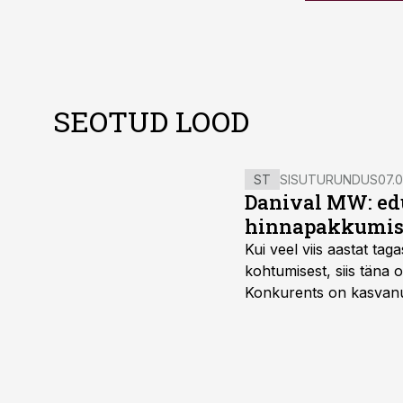
SEOTUD LOOD
ST
SISUTURUNDUS
07.0
Danival MW: ed
hinnapakkumis
Kui veel viis aastat tag
kohtumisest, siis tän
Konkurents on kasvanud,
tootmisvõimekuse või hi