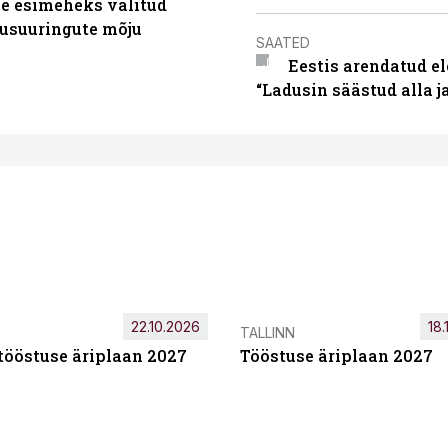
se esimeheks valitud
usuuringute mõju
SAATED
Eestis arendatud el
“Ladusin säästud alla 
22.10.2026
18.
TALLINN
tööstuse äriplaan 2027
Tööstuse äriplaan 2027