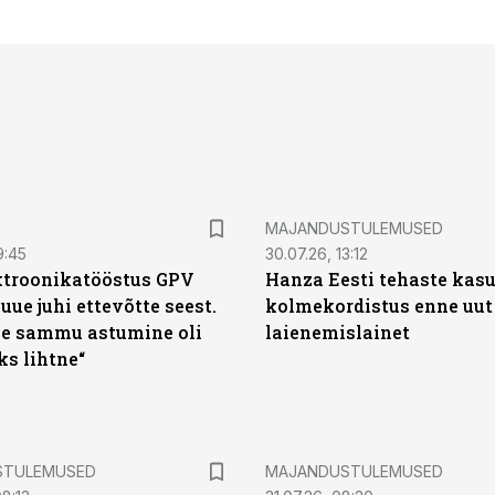
MAJANDUSTULEMUSED
9:45
30.07.26, 13:12
ktroonikatööstus GPV
Hanza Eesti tehaste kas
 uue juhi ettevõtte seest.
kolmekordistus enne uut
e sammu astumine oli
laienemislainet
ks lihtne“
STULEMUSED
MAJANDUSTULEMUSED