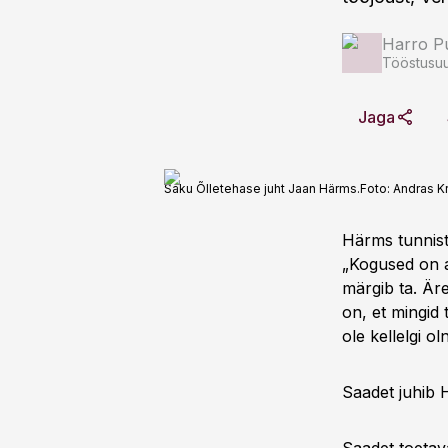
Harro Pu
Tööstusuu
Jaga
Saku Õlletehase juht Jaan Härms.
Foto:
Andras Kr
Härms tunnist
„Kogused on al
märgib ta. Är
on, et mingid 
ole kellelgi o
Saadet juhib 