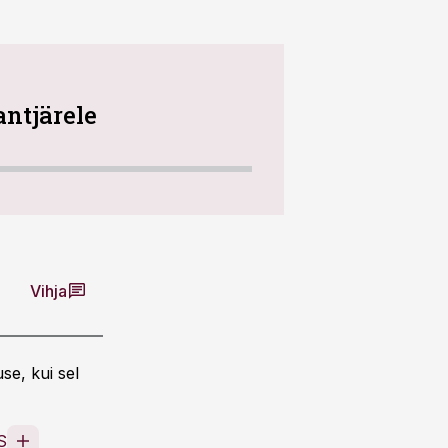
ntjärele
Vihja
se, kui sel
S