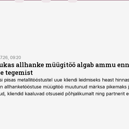
7.26, 09:20
ukas allhanke müügitöö algab ammu en
e tegemist
asi piisas metallitööstustel uue kliendi leidmiseks heast hinna
a on allhanketööstuse müügitöö muutunud märksa pikemaks
 kliendid kaaluvad otsuseid põhjalikumalt ning partnerit ei
nnakirja järgi.