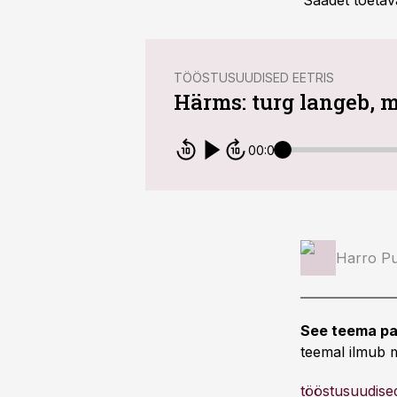
Saadet toetav
TÖÖSTUSUUDISED EETRIS
Härms: turg langeb, 
00:00
Harro Pu
See teema pa
teemal ilmub m
tööstusuudised