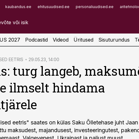
kaubandus.ee
ehitusuudised.ee
personaliuudised.ee
aritehnolo
Infopank
Radar
US 2027
Podcastid
Videod
Üritused
Sisuturundus
T
ED EETRIS
29.05.23, 14:00
: turg langeb, maksum
 ilmselt hindama
tjärele
sed eetris" saates on külas Saku Õlletehase juht Jaa
uttu maksudest, majandusest, investeeringutest, pakend
nemaast, Valgevenest, Ukrainast ja paljust muust.