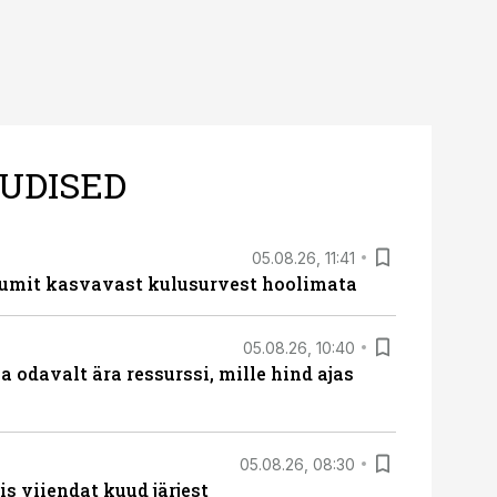
UDISED
05.08.26, 11:41
umit kasvavast kulusurvest hoolimata
05.08.26, 10:40
 odavalt ära ressurssi, mille hind ajas
05.08.26, 08:30
s viiendat kuud järjest