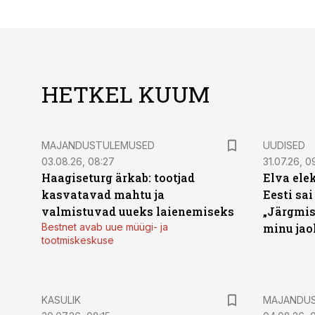
HETKEL KUUM
MAJANDUSTULEMUSED
UUDISED
03.08.26, 08:27
31.07.26, 0
Haagiseturg ärkab: tootjad
Elva ele
kasvatavad mahtu ja
Eesti sai
valmistuvad uueks laienemiseks
„Järgmis
Bestnet avab uue müügi- ja
minu jao
tootmiskeskuse
KASULIK
MAJANDU