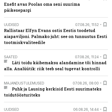
Enefit avas Poolas oma seni suurima
päikesepargi
UUDISED
07.08.26, 11:52
Rallistaar Elfyn Evans ostis Eestis toodetud
aiapaviljoni. Palmako juht: see on tunnustus Eesti
tootmiskvaliteedile
SAATED
07.08.26, 11:24
Läti toidu käibemaksu alandamine tõi hinnad
alla. Analüütik: riik teeb seal tugevat kontrolli
MAJANDUSTULEMUSED
07.08.26, 08:00
Puhk ja Lausing kerkisid Eesti suurimateks
toidutöösturiteks
UUDISED
06.08.26, 14:44