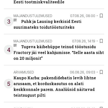
Eesti tootmiskvaliteedile
MAJANDUSTULEMUSED
07.08.26, 08:00
3
Puhk ja Lausing kerkisid Eesti
suurimateks toidutöösturiteks
MAJANDUSTULEMUSED
07.08.26, 14:19
Tugeva käibehüppe teinud tööstusidu
4
Fractory jäi veel kahjumisse. “Selle aasta siht
on 20 miljonit”
ARVAMUSED
06.08.26, 09:03
Kaupo Karba: pakendidebatis levib lihtne
5
arusaam, et korduskasutus on alati
keskkonnale parem. Analüüsid näitavad
teistsugust pilti