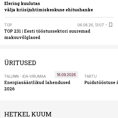
Elering kuulutas
välja kriisijuhtimiskeskuse ehitushanke
TOP
06.08.26, 13:07
TOP 231 | Eesti tööstussektori suuremad
maksuvõlglased
ÜRITUSED
16.09.2026
TALLINN - IDA-VIRUMAA
TARTU
Energiasäästlikud lahendused
Puidutööstuse 
2026
HETKEL KUUM