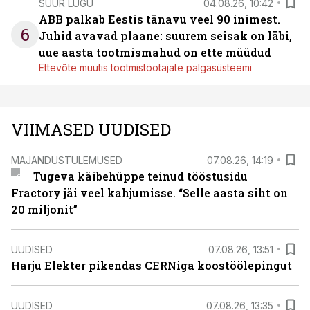
SUUR LUGU
04.08.26, 10:42
ABB palkab Eestis tänavu veel 90 inimest.
6
Juhid avavad plaane: suurem seisak on läbi,
uue aasta tootmismahud on ette müüdud
Ettevõte muutis tootmistöötajate palgasüsteemi
VIIMASED UUDISED
MAJANDUSTULEMUSED
07.08.26, 14:19
Tugeva käibehüppe teinud tööstusidu
Fractory jäi veel kahjumisse. “Selle aasta siht on
20 miljonit”
UUDISED
07.08.26, 13:51
Harju Elekter pikendas CERNiga koostöölepingut
UUDISED
07.08.26, 13:35