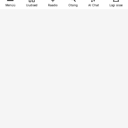
Menüü
Uudised
Raadio
Otsing
AI Chat
Logi sisse
Vana-Lõuna 39/1, 19094 Tallinn
(+372) 667 0111
toostusuudised@toostusuudised.ee
Telli
Reklaam
Firmast
Sisu kasutamisõigused
Ajakirjaniku
eetikakoodeks
Üldtingimused
Privaatsustingimused
Küpsiste poliitika
KKK
Eesti Meediaettevõtete
Eelistuste haldamine
Liit