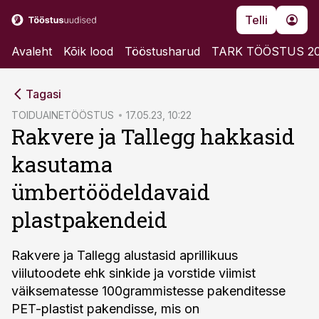
Telli
Avaleht
Kõik lood
Tööstusharud
TARK TÖÖSTUS 2
cebook
Tagasi
Twitter)
TOIDUAINETÖÖSTUS
17.05.23, 10:22
Rakvere ja Tallegg hakkasid
kedIn
kasutama
ail
ümbertöödeldavaid
k
plastpakendeid
Rakvere ja Tallegg alustasid aprillikuus
viilutoodete ehk sinkide ja vorstide viimist
väiksematesse 100grammistesse pakenditesse
PET-plastist pakendisse, mis on