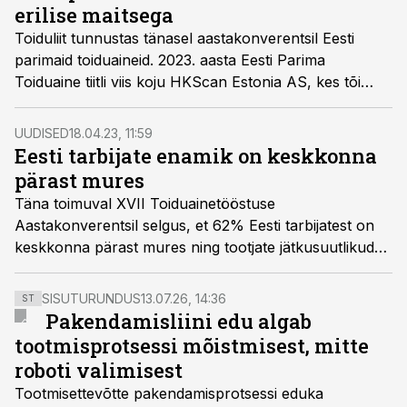
erilise maitsega
Toiduliit tunnustas tänasel aastakonverentsil Eesti
parimaid toiduaineid. 2023. aasta Eesti Parima
Toiduaine tiitli viis koju HKScan Estonia AS, kes tõi
turule erilise maitsestusega vardaliha. Karges
marinaadis on kasutatud naturaalsetrabarberipüreed,
UUDISED
18.04.23, 11:59
sidrunimahla, rohemünti ja teisi maitsetaimeid.
Eesti tarbijate enamik on keskkonna
pärast mures
Täna toimuval XVII Toiduainetööstuse
Aastakonverentsil selgus, et 62% Eesti tarbijatest on
keskkonna pärast mures ning tootjate jätkusuutlikud
väärtused muutuvad nende jaoks aina olulisemaks.
SISUTURUNDUS
13.07.26, 14:36
ST
Pakendamisliini edu algab
tootmisprotsessi mõistmisest, mitte
roboti valimisest
Tootmisettevõtte pakendamisprotsessi eduka