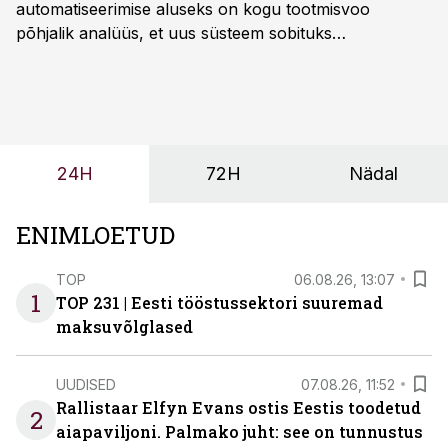
automatiseerimise aluseks on kogu tootmisvoo
põhjalik analüüs, et uus süsteem sobituks
olemasolevasse keskkonda, aitaks vähendada
tööjõuvajadust ning oleks valmis ka ettevõtte
tulevasteks arenguteks. Lihtsalt roboti lisamine
enamasti oodatud tulemust ei too, nendib tootmise ja
tööstuse automatiseerimislahenduste arendaja Smitech
24H
72H
Nädal
OÜ tegevjuht Sander Mitendorf.
ENIMLOETUD
TOP
06.08.26, 13:07
1
TOP 231 | Eesti tööstussektori suuremad
maksuvõlglased
UUDISED
07.08.26, 11:52
Rallistaar Elfyn Evans ostis Eestis toodetud
2
aiapaviljoni. Palmako juht: see on tunnustus