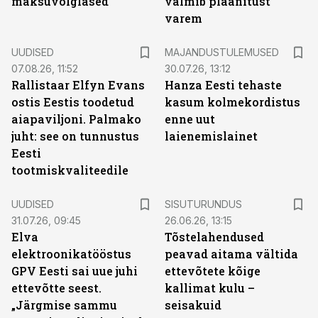
maksuvõlglased
valmib plaanitust
varem
UUDISED
MAJANDUSTULEMUSED
07.08.26, 11:52
30.07.26, 13:12
Rallistaar Elfyn Evans
Hanza Eesti tehaste
ostis Eestis toodetud
kasum kolmekordistus
aiapaviljoni. Palmako
enne uut
juht: see on tunnustus
laienemislainet
Eesti
tootmiskvaliteedile
ST
UUDISED
SISUTURUNDUS
31.07.26, 09:45
26.06.26, 13:15
Elva
Tõstelahendused
elektroonikatööstus
peavad aitama vältida
GPV Eesti sai uue juhi
ettevõtete kõige
ettevõtte seest.
kallimat kulu –
„Järgmise sammu
seisakuid