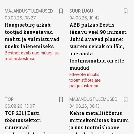
MAJANDUSTULEMUSED
SUUR LUGU
03.08.26, 08:27
04.08.26, 10:42
Haagiseturg ärkab:
ABB palkab Eestis
tootjad kasvatavad
tänavu veel 90 inimest.
mahtu ja valmistuvad
Juhid avavad plaane:
uueks laienemiseks
suurem seisak on läbi,
Bestnet avab uue müügi- ja
uue aasta
tootmiskeskuse
tootmismahud on ette
müüdud
Ettevõte muutis
tootmistöötajate
palgasüsteemi
TOP
MAJANDUSTULEMUSED
06.08.26, 13:07
04.08.26, 08:13
TOP 231 | Eesti
Kehra metallitööstus
tööstussektori
mitmekordistas kasumi
suuremad
ja uus tootmishoone