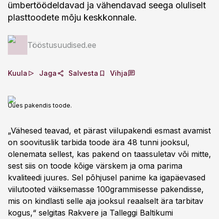
ümbertöödeldavad ja vähendavad seega oluliselt
plasttoodete mõju keskkonnale.
Tööstusuudised.ee
Kuula
Jaga
Salvesta
Vihja
Uues pakendis toode.
„Vähesed teavad, et pärast viilupakendi esmast avamist
on soovituslik tarbida toode ära 48 tunni jooksul,
olenemata sellest, kas pakend on taassuletav või mitte,
sest siis on toode kõige värskem ja oma parima
kvaliteedi juures. Sel põhjusel panime ka igapäevased
viilutooted väiksemasse 100grammisesse pakendisse,
mis on kindlasti selle aja jooksul reaalselt ära tarbitav
kogus,“ selgitas Rakvere ja Talleggi Baltikumi