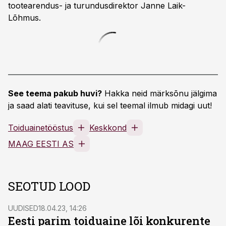
tootearendus- ja turundusdirektor Janne Laik-
Lõhmus.
See teema pakub huvi?
Hakka neid märksõnu jälgima
ja saad alati teavituse, kui sel teemal ilmub midagi uut!
Toiduainetööstus
Keskkond
MAAG EESTI AS
SEOTUD LOOD
UUDISED
18.04.23, 14:26
Eesti parim toiduaine lõi konkurente