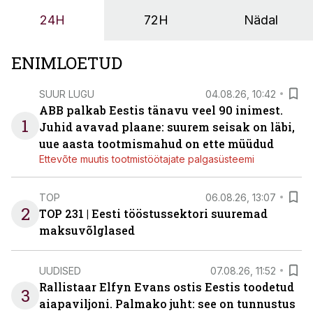
ja suuremaid riske tööohutusele.
24H
72H
Nädal
ENIMLOETUD
SUUR LUGU
04.08.26, 10:42
ABB palkab Eestis tänavu veel 90 inimest.
1
Juhid avavad plaane: suurem seisak on läbi,
uue aasta tootmismahud on ette müüdud
Ettevõte muutis tootmistöötajate palgasüsteemi
TOP
06.08.26, 13:07
2
TOP 231 | Eesti tööstussektori suuremad
maksuvõlglased
UUDISED
07.08.26, 11:52
Rallistaar Elfyn Evans ostis Eestis toodetud
3
aiapaviljoni. Palmako juht: see on tunnustus