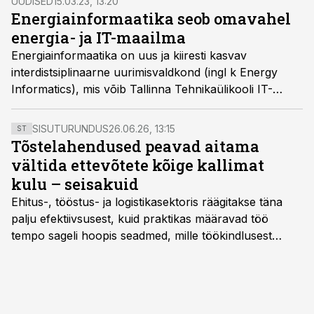
UUDISED
15.03.23, 13:20
Energiainformaatika seob omavahel
energia- ja IT-maailma
Energiainformaatika on uus ja kiiresti kasvav
interdistsiplinaarne uurimisvaldkond (ingl k Energy
Informatics), mis võib Tallinna Tehnikaülikooli IT-
teaduskonna professorite Juri Belikovi ja Eduard
Petlenkovi hinnangul aidata Eesti majanduse uuele ja
SISUTURUNDUS
26.06.26, 13:15
ST
jätkusuutlikule tõusule.
Tõstelahendused peavad aitama
vältida ettevõtete kõige kallimat
kulu – seisakuid
Ehitus-, tööstus- ja logistikasektoris räägitakse täna
palju efektiivsusest, kuid praktikas määravad töö
tempo sageli hoopis seadmed, mille töökindlusest
sõltub kogu objekti või tootmise sujuvus. Kui tõstuk
seisab, töö katkeb või masin ei vasta töötingimustele,
ei tähenda see ettevõtte jaoks ainult tehnilist
probleemi, vaid otsest rahalist kulu, venivaid tähtaegu