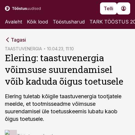
Telli
Avaleht
Kõik lood
Tööstusharud
TARK TÖÖSTUS 2
cebook
Tagasi
Twitter)
TAASTUVENERGIA
10.04.23, 11:10
Elering: taastuvenergia
kedIn
võimsuse suurendamisel
ail
võib kaduda õigus toetusele
k
Elering tuletab kõigile taastuvenergia tootjatele
meelde, et tootmisseadme võimsuse
suurendamisel üle toetusskeemis lubatu kaob
õigus toetusele.