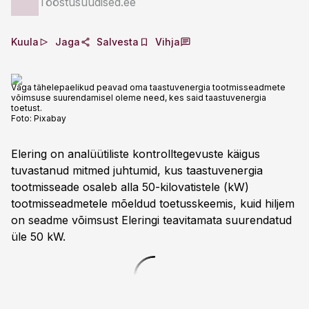
Tööstusuudised.ee
Kuula
Jaga
Salvesta
Vihja
Väga tähelepaelikud peavad oma taastuvenergia tootmisseadmete
võimsuse suurendamisel oleme need, kes said taastuvenergia
toetust.
Foto:
Pixabay
Elering on analüütiliste kontrolltegevuste käigus
tuvastanud mitmed juhtumid, kus taastuvenergia
tootmisseade osaleb alla 50-kilovatistele (kW)
tootmisseadmetele mõeldud toetusskeemis, kuid hiljem
on seadme võimsust Eleringi teavitamata suurendatud
üle 50 kW.