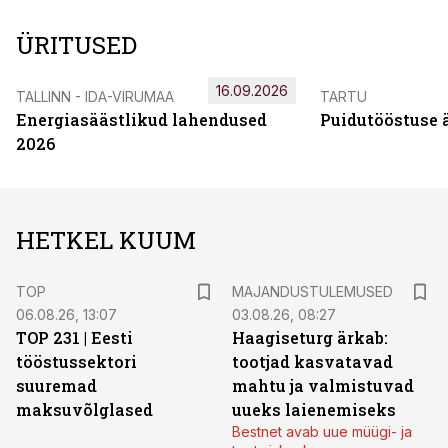
ÜRITUSED
16.09.2026
TALLINN - IDA-VIRUMAA
TARTU
Energiasäästlikud lahendused
Puidutööstuse 
2026
HETKEL KUUM
TOP
MAJANDUSTULEMUSED
06.08.26, 13:07
03.08.26, 08:27
TOP 231 | Eesti
Haagiseturg ärkab:
tööstussektori
tootjad kasvatavad
suuremad
mahtu ja valmistuvad
maksuvõlglased
uueks laienemiseks
Bestnet avab uue müügi- ja