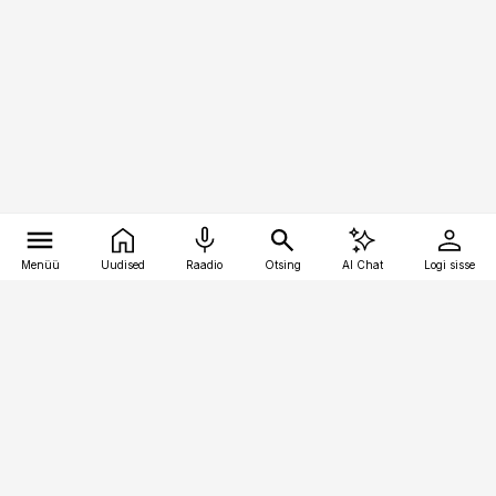
Menüü
Uudised
Raadio
Otsing
AI Chat
Logi sisse
Vana-Lõuna 39/1, 19094 Tallinn
(+372) 667 0111
toostusuudised@toostusuudised.ee
Telli
Reklaam