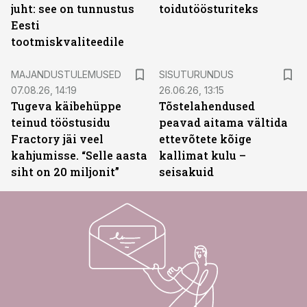
juht: see on tunnustus
toidutöösturiteks
Eesti
tootmiskvaliteedile
ST
MAJANDUSTULEMUSED
SISUTURUNDUS
07.08.26, 14:19
26.06.26, 13:15
Tugeva käibehüppe
Tõstelahendused
teinud tööstusidu
peavad aitama vältida
Fractory jäi veel
ettevõtete kõige
kahjumisse. “Selle aasta
kallimat kulu –
siht on 20 miljonit”
seisakuid