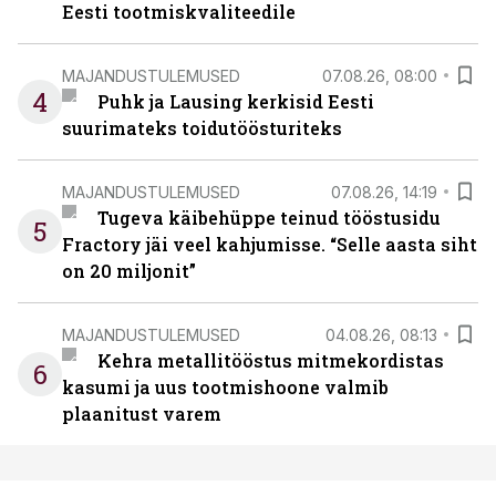
Eesti tootmiskvaliteedile
MAJANDUSTULEMUSED
07.08.26, 08:00
4
Puhk ja Lausing kerkisid Eesti
suurimateks toidutöösturiteks
MAJANDUSTULEMUSED
07.08.26, 14:19
Tugeva käibehüppe teinud tööstusidu
5
Fractory jäi veel kahjumisse. “Selle aasta siht
on 20 miljonit”
MAJANDUSTULEMUSED
04.08.26, 08:13
Kehra metallitööstus mitmekordistas
6
kasumi ja uus tootmishoone valmib
plaanitust varem