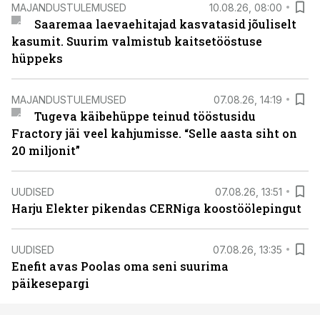
MAJANDUSTULEMUSED
10.08.26, 08:00
Saaremaa laevaehitajad kasvatasid jõuliselt
kasumit. Suurim valmistub kaitsetööstuse
hüppeks
MAJANDUSTULEMUSED
07.08.26, 14:19
Tugeva käibehüppe teinud tööstusidu
Fractory jäi veel kahjumisse. “Selle aasta siht on
20 miljonit”
UUDISED
07.08.26, 13:51
Harju Elekter pikendas CERNiga koostöölepingut
UUDISED
07.08.26, 13:35
Enefit avas Poolas oma seni suurima
päikesepargi