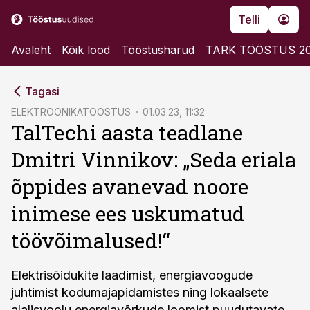
Telli
Avaleht
Kõik lood
Tööstusharud
TARK TÖÖSTUS 2
cebook
Tagasi
Twitter)
ELEKTROONIKATÖÖSTUS
01.03.23, 11:32
TalTechi aasta teadlane
kedIn
Dmitri Vinnikov: „Seda eriala
ail
õppides avanevad noore
k
inimese ees uskumatud
töövõimalused!“
Elektrisõidukite laadimist, energiavoogude
juhtimist kodumajapidamistes ning lokaalsete
alalisvoolu energiavõrkude loomist puudutavate