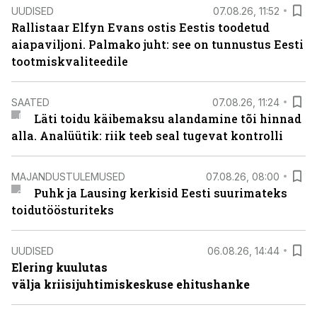
UUDISED
07.08.26, 11:52
Rallistaar Elfyn Evans ostis Eestis toodetud
aiapaviljoni. Palmako juht: see on tunnustus Eesti
tootmiskvaliteedile
SAATED
07.08.26, 11:24
Läti toidu käibemaksu alandamine tõi hinnad
alla. Analüütik: riik teeb seal tugevat kontrolli
MAJANDUSTULEMUSED
07.08.26, 08:00
Puhk ja Lausing kerkisid Eesti suurimateks
toidutöösturiteks
UUDISED
06.08.26, 14:44
Elering kuulutas
välja kriisijuhtimiskeskuse ehitushanke