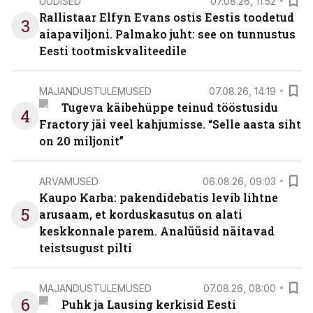
UUDISED
07.08.26, 11:52
Rallistaar Elfyn Evans ostis Eestis toodetud
3
aiapaviljoni. Palmako juht: see on tunnustus
Eesti tootmiskvaliteedile
MAJANDUSTULEMUSED
07.08.26, 14:19
Tugeva käibehüppe teinud tööstusidu
4
Fractory jäi veel kahjumisse. “Selle aasta siht
on 20 miljonit”
ARVAMUSED
06.08.26, 09:03
Kaupo Karba: pakendidebatis levib lihtne
5
arusaam, et korduskasutus on alati
keskkonnale parem. Analüüsid näitavad
teistsugust pilti
MAJANDUSTULEMUSED
07.08.26, 08:00
6
Puhk ja Lausing kerkisid Eesti