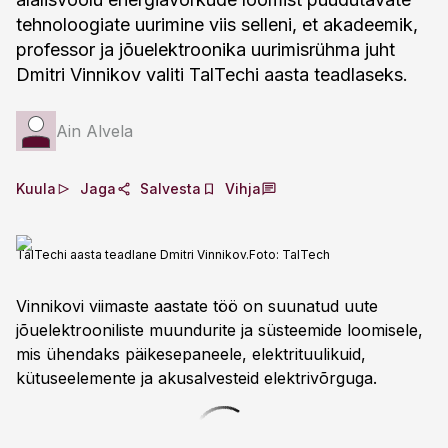
tehnoloogiate uurimine viis selleni, et akadeemik,
professor ja jõuelektroonika uurimisrühma juht
Dmitri Vinnikov valiti TalTechi aasta teadlaseks.
Ain Alvela
Kuula
Jaga
Salvesta
Vihja
TalTechi aasta teadlane Dmitri Vinnikov.
Foto:
TalTech
Vinnikovi viimaste aastate töö on suunatud uute
jõuelektrooniliste muundurite ja süsteemide loomisele,
mis ühendaks päikesepaneele, elektrituulikuid,
kütuseelemente ja akusalvesteid elektrivõrguga.