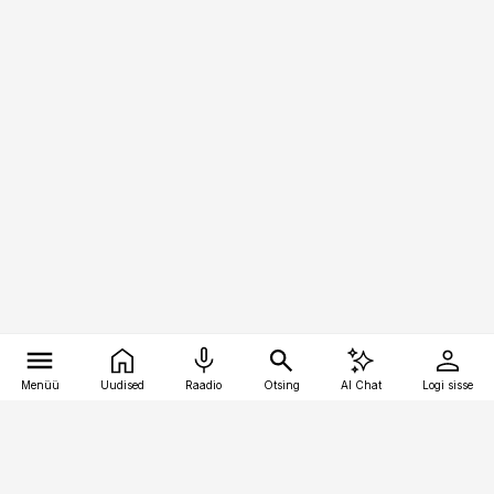
Menüü
Uudised
Raadio
Otsing
AI Chat
Logi sisse
Vana-Lõuna 39/1, 19094 Tallinn