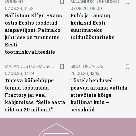
UUDISED
MAJANDUSTULEMUSED
07.08.26, 11:52
07.08.26, 08:00
Rallistaar Elfyn Evans
Puhk ja Lausing
ostis Eestis toodetud
kerkisid Eesti
aiapaviljoni. Palmako
suurimateks
juht: see on tunnustus
toidutöösturiteks
Eesti
tootmiskvaliteedile
ST
MAJANDUSTULEMUSED
SISUTURUNDUS
07.08.26, 14:19
26.06.26, 13:15
Tugeva käibehüppe
Tõstelahendused
teinud tööstusidu
peavad aitama vältida
Fractory jäi veel
ettevõtete kõige
kahjumisse. “Selle aasta
kallimat kulu –
siht on 20 miljonit”
seisakuid