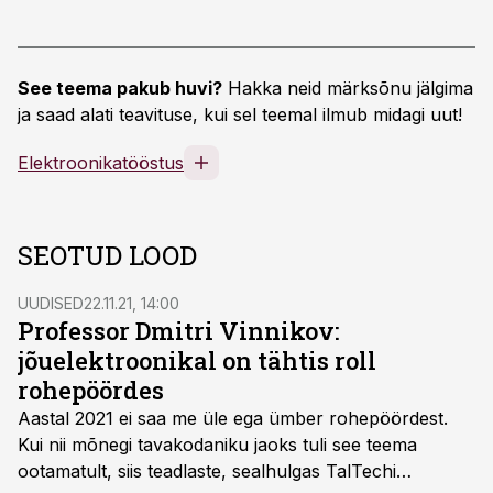
See teema pakub huvi?
Hakka neid märksõnu jälgima
ja saad alati teavituse, kui sel teemal ilmub midagi uut!
Elektroonikatööstus
SEOTUD LOOD
UUDISED
22.11.21, 14:00
Professor Dmitri Vinnikov:
jõuelektroonikal on tähtis roll
rohepöördes
Aastal 2021 ei saa me üle ega ümber rohepöördest.
Kui nii mõnegi tavakodaniku jaoks tuli see teema
ootamatult, siis teadlaste, sealhulgas TalTechi