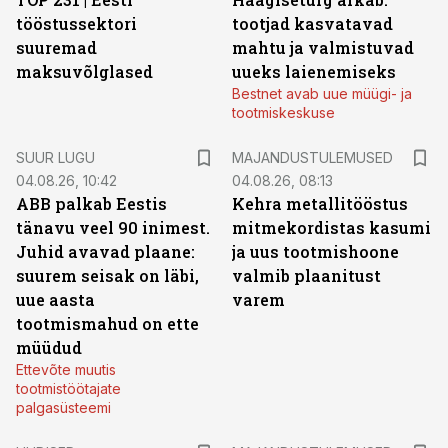
tööstussektori
tootjad kasvatavad
suuremad
mahtu ja valmistuvad
maksuvõlglased
uueks laienemiseks
Bestnet avab uue müügi- ja
tootmiskeskuse
SUUR LUGU
MAJANDUSTULEMUSED
04.08.26, 10:42
04.08.26, 08:13
ABB palkab Eestis
Kehra metallitööstus
tänavu veel 90 inimest.
mitmekordistas kasumi
Juhid avavad plaane:
ja uus tootmishoone
suurem seisak on läbi,
valmib plaanitust
uue aasta
varem
tootmismahud on ette
müüdud
Ettevõte muutis
tootmistöötajate
palgasüsteemi