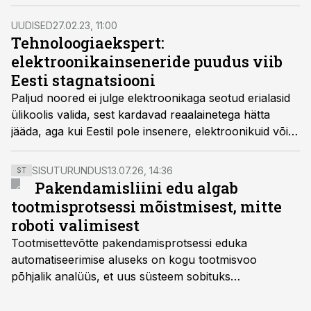
professor Dmitri Vinnikovi tööd mõjutab rohepööre
juba mõnda aega.
UUDISED
27.02.23, 11:00
Tehnoloogiaekspert:
elektroonikainseneride puudus viib
Eesti stagnatsiooni
Paljud noored ei julge elektroonikaga seotud erialasid
ülikoolis valida, sest kardavad reaalainetega hätta
jääda, aga kui Eestil pole insenere, elektroonikuid või
telekommunikatsioonieksperte, siis liigume
stagnatsiooni, leiab elektroonikainsener Alari Rotka.
SISUTURUNDUS
13.07.26, 14:36
ST
Pakendamisliini edu algab
tootmisprotsessi mõistmisest, mitte
roboti valimisest
Tootmisettevõtte pakendamisprotsessi eduka
automatiseerimise aluseks on kogu tootmisvoo
põhjalik analüüs, et uus süsteem sobituks
olemasolevasse keskkonda, aitaks vähendada
tööjõuvajadust ning oleks valmis ka ettevõtte