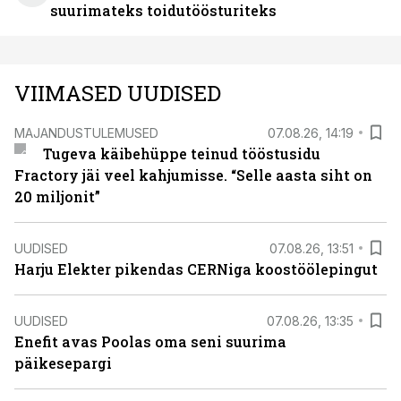
suurimateks toidutöösturiteks
VIIMASED UUDISED
MAJANDUSTULEMUSED
07.08.26, 14:19
Tugeva käibehüppe teinud tööstusidu
Fractory jäi veel kahjumisse. “Selle aasta siht on
20 miljonit”
UUDISED
07.08.26, 13:51
Harju Elekter pikendas CERNiga koostöölepingut
UUDISED
07.08.26, 13:35
Enefit avas Poolas oma seni suurima
päikesepargi