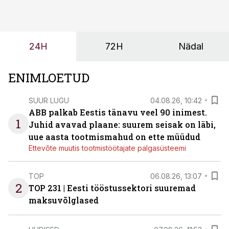
tulevasteks arenguteks. Lihtsalt roboti lisamine
enamasti oodatud tulemust ei too, nendib tootmise ja
tööstuse automatiseerimislahenduste arendaja Smitech
24H
72H
Nädal
OÜ tegevjuht Sander Mitendorf.
ENIMLOETUD
SUUR LUGU
04.08.26, 10:42
ABB palkab Eestis tänavu veel 90 inimest.
1
Juhid avavad plaane: suurem seisak on läbi,
uue aasta tootmismahud on ette müüdud
Ettevõte muutis tootmistöötajate palgasüsteemi
TOP
06.08.26, 13:07
2
TOP 231 | Eesti tööstussektori suuremad
maksuvõlglased