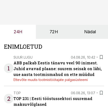
sõltub kogu objekti või tootmise sujuvus. Kui tõstuk
seisab, töö katkeb või masin ei vasta töötingimustele,
ei tähenda see ettevõtte jaoks ainult tehnilist
probleemi, vaid otsest rahalist kulu, venivaid tähtaegu
ja suuremaid riske tööohutusele.
24H
72H
Nädal
ENIMLOETUD
SUUR LUGU
04.08.26, 10:42
ABB palkab Eestis tänavu veel 90 inimest.
1
Juhid avavad plaane: suurem seisak on läbi,
uue aasta tootmismahud on ette müüdud
Ettevõte muutis tootmistöötajate palgasüsteemi
TOP
06.08.26, 13:07
2
TOP 231 | Eesti tööstussektori suuremad
maksuvõlglased