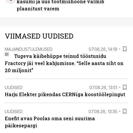
kasumi ja uus tootmishoone valmib
plaanitust varem
VIIMASED UUDISED
MAJANDUSTULEMUSED
07.08.26, 14:19
Tugeva käibehüppe teinud tööstusidu
Fractory jäi veel kahjumisse. “Selle aasta siht on
20 miljonit”
UUDISED
07.08.26, 13:51
Harju Elekter pikendas CERNiga koostöölepingut
UUDISED
07.08.26, 13:35
Enefit avas Poolas oma seni suurima
päikesepargi