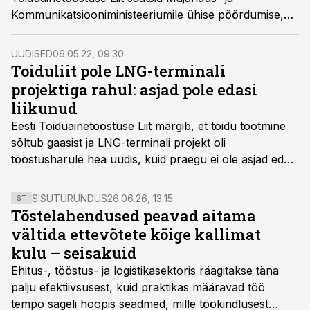
Kommunikatsiooniministeeriumile ühise pöördumise,
milles palutakse riigilt suuniseid, kuidas leevendada
eesootaval sügisel võimalikke gaasi varustuskindluse
UUDISED
06.05.22, 09:30
puudusest tulenevaid riske ning hoida ära
Toiduliit pole LNG-terminali
toidutööstuste tootmisüksuste seiskumisi.
projektiga rahul: asjad pole edasi
liikunud
Eesti Toiduainetööstuse Liit märgib, et toidu tootmine
sõltub gaasist ja LNG-terminali projekt oli
tööstusharule hea uudis, kuid praegu ei ole asjad edasi
liikunud.
SISUTURUNDUS
26.06.26, 13:15
ST
Tõstelahendused peavad aitama
vältida ettevõtete kõige kallimat
kulu – seisakuid
Ehitus-, tööstus- ja logistikasektoris räägitakse täna
palju efektiivsusest, kuid praktikas määravad töö
tempo sageli hoopis seadmed, mille töökindlusest