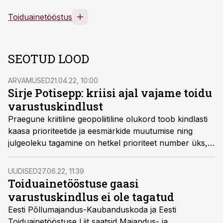
Toiduainetööstus
SEOTUD LOOD
ARVAMUSED
21.04.22, 10:00
Sirje Potisepp: kriisi ajal vajame toidu
varustuskindlust
Praegune kriitiline geopoliitiline olukord toob kindlasti
kaasa prioriteetide ja eesmärkide muutumise ning
julgeoleku tagamine on hetkel prioriteet number üks,
kirjutab toiduliidu juhataja Sirje Potisepp.
UUDISED
27.06.22, 11:39
Toiduainetööstuse gaasi
varustuskindlus ei ole tagatud
Eesti Põllumajandus-Kaubanduskoda ja Eesti
Toiduainetööstuse Liit saatsid Majandus- ja