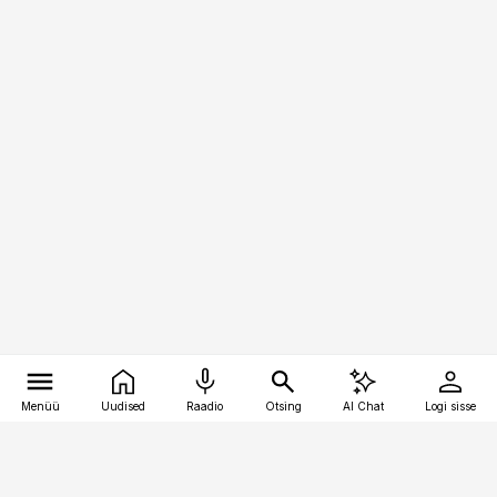
Menüü
Uudised
Raadio
Otsing
AI Chat
Logi sisse