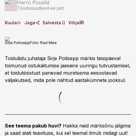
Harro Puusild
Tööstusuudised.ee juht
Kuula
Jaga
Salvesta
Vihja
Sirje Potisepp
Foto:
Raul Mee
Toiduliidu juhataja Sirje Potisepp märkis teisipäeval
toimunud ostukäitumise jaeseire uuringu tutvustamisel,
et toidutööstust panevad muretsema eesootavad
väljakutsed, mida pole nähtud aastakümnete jooksul.
See teema pakub huvi?
Hakka neid märksõnu jälgima
ja saad alati teavituse, kui sel teemal ilmub midagi uut!