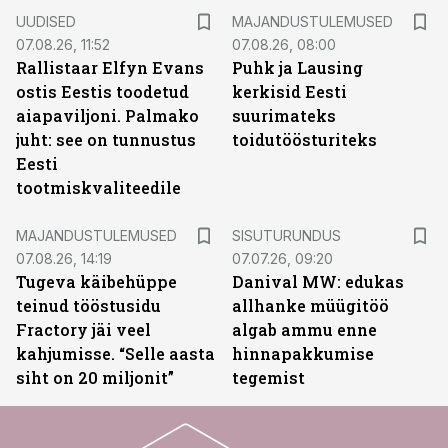
UUDISED
MAJANDUSTULEMUSED
07.08.26, 11:52
07.08.26, 08:00
Rallistaar Elfyn Evans
Puhk ja Lausing
ostis Eestis toodetud
kerkisid Eesti
aiapaviljoni. Palmako
suurimateks
juht: see on tunnustus
toidutöösturiteks
Eesti
tootmiskvaliteedile
ST
MAJANDUSTULEMUSED
SISUTURUNDUS
07.08.26, 14:19
07.07.26, 09:20
Tugeva käibehüppe
Danival MW: edukas
teinud tööstusidu
allhanke müügitöö
Fractory jäi veel
algab ammu enne
kahjumisse. “Selle aasta
hinnapakkumise
siht on 20 miljonit”
tegemist