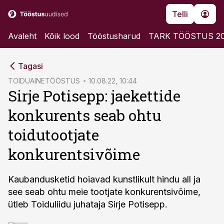
Telli
Avaleht
Kõik lood
Tööstusharud
TARK TÖÖSTUS 2
cebook
Tagasi
Twitter)
TOIDUAINETÖÖSTUS
10.08.22, 10:44
Sirje Potisepp: jaekettide
kedIn
konkurents seab ohtu
ail
toidutootjate
k
konkurentsivõime
Kaubandusketid hoiavad kunstlikult hindu all ja
see seab ohtu meie tootjate konkurentsivõime,
ütleb Toiduliidu juhataja Sirje Potisepp.