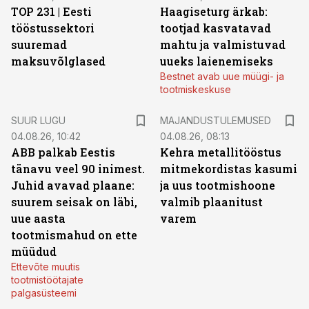
TOP 231 | Eesti
Haagiseturg ärkab:
tööstussektori
tootjad kasvatavad
suuremad
mahtu ja valmistuvad
maksuvõlglased
uueks laienemiseks
Bestnet avab uue müügi- ja
tootmiskeskuse
SUUR LUGU
MAJANDUSTULEMUSED
04.08.26, 10:42
04.08.26, 08:13
ABB palkab Eestis
Kehra metallitööstus
tänavu veel 90 inimest.
mitmekordistas kasumi
Juhid avavad plaane:
ja uus tootmishoone
suurem seisak on läbi,
valmib plaanitust
uue aasta
varem
tootmismahud on ette
müüdud
Ettevõte muutis
tootmistöötajate
palgasüsteemi