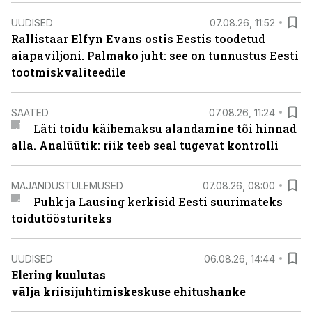
UUDISED
07.08.26, 11:52
Rallistaar Elfyn Evans ostis Eestis toodetud
aiapaviljoni. Palmako juht: see on tunnustus Eesti
tootmiskvaliteedile
SAATED
07.08.26, 11:24
Läti toidu käibemaksu alandamine tõi hinnad
alla. Analüütik: riik teeb seal tugevat kontrolli
MAJANDUSTULEMUSED
07.08.26, 08:00
Puhk ja Lausing kerkisid Eesti suurimateks
toidutöösturiteks
UUDISED
06.08.26, 14:44
Elering kuulutas
välja kriisijuhtimiskeskuse ehitushanke