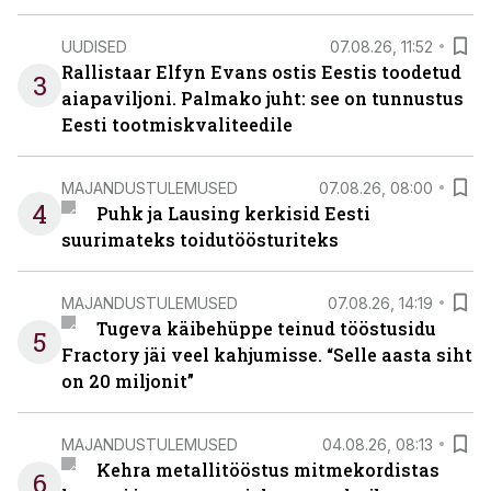
UUDISED
07.08.26, 11:52
Rallistaar Elfyn Evans ostis Eestis toodetud
3
aiapaviljoni. Palmako juht: see on tunnustus
Eesti tootmiskvaliteedile
MAJANDUSTULEMUSED
07.08.26, 08:00
4
Puhk ja Lausing kerkisid Eesti
suurimateks toidutöösturiteks
MAJANDUSTULEMUSED
07.08.26, 14:19
Tugeva käibehüppe teinud tööstusidu
5
Fractory jäi veel kahjumisse. “Selle aasta siht
on 20 miljonit”
MAJANDUSTULEMUSED
04.08.26, 08:13
Kehra metallitööstus mitmekordistas
6